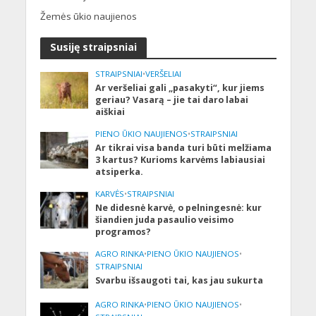
Žemės ūkio naujienos
Susiję straipsniai
STRAIPSNIAI
•
VERŠELIAI
Ar veršeliai gali „pasakyti“, kur jiems
geriau? Vasarą – jie tai daro labai
aiškiai
PIENO ŪKIO NAUJIENOS
•
STRAIPSNIAI
Ar tikrai visa banda turi būti melžiama
3 kartus? Kurioms karvėms labiausiai
atsiperka.
KARVĖS
•
STRAIPSNIAI
Ne didesnė karvė, o pelningesnė: kur
šiandien juda pasaulio veisimo
programos?
AGRO RINKA
•
PIENO ŪKIO NAUJIENOS
•
STRAIPSNIAI
Svarbu išsaugoti tai, kas jau sukurta
AGRO RINKA
•
PIENO ŪKIO NAUJIENOS
•