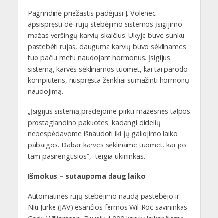
Pagrindinė priežastis padėjusi J. Volenec
apsispręsti dėl rujų stebėjimo sistemos įsigijimo –
mažas veršingų karvių skaičius. Ūkyje buvo sunku
pastebėti rujas, dauguma karvių buvo sėklinamos
tuo pačiu metu naudojant hormonus. Įsigijus
sistemą, karvės sėklinamos tuomet, kai tai parodo
kompiuteris, nuspręsta ženkliai sumažinti hormonų
naudojimą.
„Įsigijus sistemą,pradėjome pirkti mažesnės talpos
prostaglandino pakuotes, kadangi didelių
nebespėdavome išnaudoti iki jų galiojimo laiko
pabaigos. Dabar karves sėkliname tuomet, kai jos
tam pasirengusios“,- teigia ūkininkas.
Išmokus – sutaupoma daug laiko
Automatinės rujų stebėjimo naudą pastebėjo ir
Niu Jurke (JAV) esančios fermos Wil-Roc savininkas