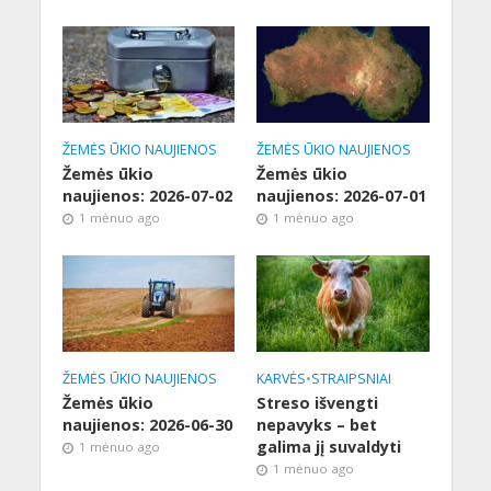
ŽEMĖS ŪKIO NAUJIENOS
ŽEMĖS ŪKIO NAUJIENOS
Žemės ūkio
Žemės ūkio
naujienos: 2026-07-02
naujienos: 2026-07-01
1 mėnuo ago
1 mėnuo ago
ŽEMĖS ŪKIO NAUJIENOS
KARVĖS
•
STRAIPSNIAI
Žemės ūkio
Streso išvengti
naujienos: 2026-06-30
nepavyks – bet
galima jį suvaldyti
1 mėnuo ago
1 mėnuo ago