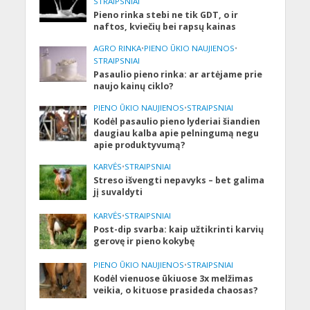
STRAIPSNIAI
Pieno rinka stebi ne tik GDT, o ir
naftos, kviečių bei rapsų kainas
AGRO RINKA
•
PIENO ŪKIO NAUJIENOS
•
STRAIPSNIAI
Pasaulio pieno rinka: ar artėjame prie
naujo kainų ciklo?
PIENO ŪKIO NAUJIENOS
•
STRAIPSNIAI
Kodėl pasaulio pieno lyderiai šiandien
daugiau kalba apie pelningumą negu
apie produktyvumą?
KARVĖS
•
STRAIPSNIAI
Streso išvengti nepavyks – bet galima
jį suvaldyti
KARVĖS
•
STRAIPSNIAI
Post-dip svarba: kaip užtikrinti karvių
gerovę ir pieno kokybę
PIENO ŪKIO NAUJIENOS
•
STRAIPSNIAI
Kodėl vienuose ūkiuose 3x melžimas
veikia, o kituose prasideda chaosas?