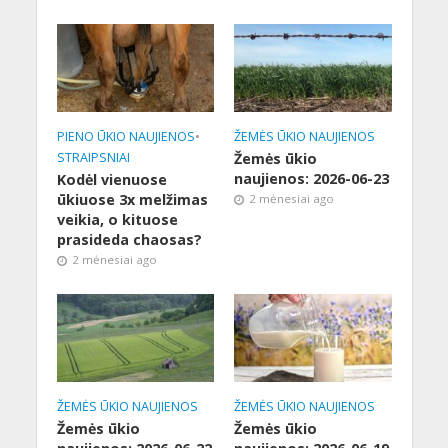
PIENO ŪKIO NAUJIENOS
•
ŽEMĖS ŪKIO NAUJIENOS
STRAIPSNIAI
Žemės ūkio
naujienos: 2026-06-23
Kodėl vienuose
ūkiuose 3x melžimas
2 mėnesiai ago
veikia, o kituose
prasideda chaosas?
2 mėnesiai ago
ŽEMĖS ŪKIO NAUJIENOS
ŽEMĖS ŪKIO NAUJIENOS
Žemės ūkio
Žemės ūkio