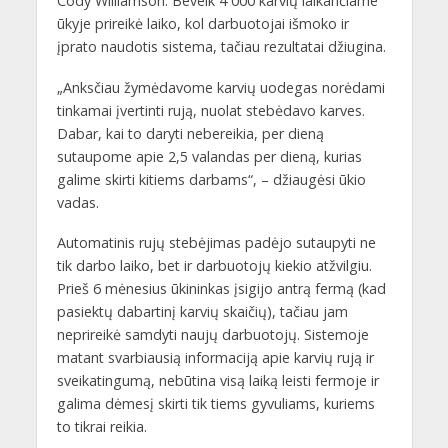
Cody Williamson. Beveik 4 000 karvių laikančiame
ūkyje prireikė laiko, kol darbuotojai išmoko ir
įprato naudotis sistema, tačiau rezultatai džiugina.
„Anksčiau žymėdavome karvių uodegas norėdami
tinkamai įvertinti rują, nuolat stebėdavo karves.
Dabar, kai to daryti nebereikia, per dieną
sutaupome apie 2,5 valandas per dieną, kurias
galime skirti kitiems darbams“, – džiaugėsi ūkio
vadas.
Automatinis rujų stebėjimas padėjo sutaupyti ne
tik darbo laiko, bet ir darbuotojų kiekio atžvilgiu.
Prieš 6 mėnesius ūkininkas įsigijo antrą fermą (kad
pasiektų dabartinį karvių skaičių), tačiau jam
neprireikė samdyti naujų darbuotojų. Sistemoje
matant svarbiausią informaciją apie karvių rują ir
sveikatingumą, nebūtina visą laiką leisti fermoje ir
galima dėmesį skirti tik tiems gyvuliams, kuriems
to tikrai reikia.