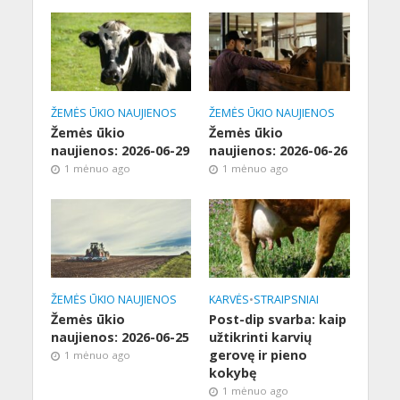
ŽEMĖS ŪKIO NAUJIENOS
ŽEMĖS ŪKIO NAUJIENOS
Žemės ūkio
Žemės ūkio
naujienos: 2026-06-29
naujienos: 2026-06-26
1 mėnuo ago
1 mėnuo ago
ŽEMĖS ŪKIO NAUJIENOS
KARVĖS
•
STRAIPSNIAI
Žemės ūkio
Post-dip svarba: kaip
naujienos: 2026-06-25
užtikrinti karvių
gerovę ir pieno
1 mėnuo ago
kokybę
1 mėnuo ago