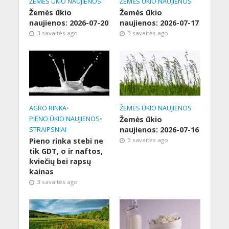
ŽEMĖS ŪKIO NAUJIENOS
ŽEMĖS ŪKIO NAUJIENOS
Žemės ūkio
Žemės ūkio
naujienos: 2026-07-20
naujienos: 2026-07-17
3 savaitės ago
3 savaitės ago
AGRO RINKA
•
ŽEMĖS ŪKIO NAUJIENOS
PIENO ŪKIO NAUJIENOS
•
Žemės ūkio
naujienos: 2026-07-16
STRAIPSNIAI
Pieno rinka stebi ne
3 savaitės ago
tik GDT, o ir naftos,
kviečių bei rapsų
kainas
3 savaitės ago