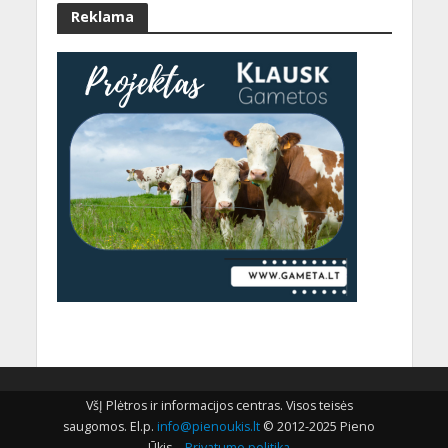
Reklama
VšĮ Plėtros ir informacijos centras. Visos teisės
saugomos. El.p.
info@pienoukis.lt
© 2012-2025 Pieno
Ūkis. -
Privatumo politika