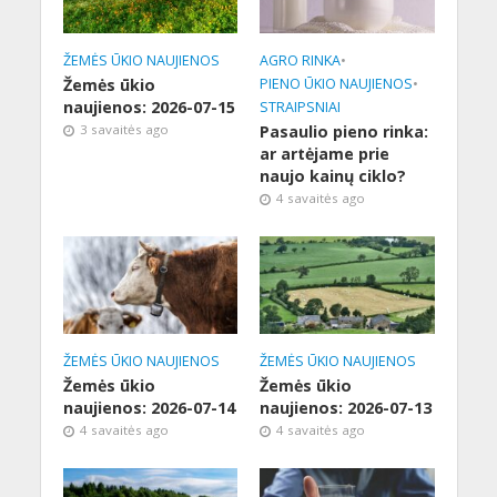
ŽEMĖS ŪKIO NAUJIENOS
AGRO RINKA
•
Žemės ūkio
PIENO ŪKIO NAUJIENOS
•
naujienos: 2026-07-15
STRAIPSNIAI
3 savaitės ago
Pasaulio pieno rinka:
ar artėjame prie
naujo kainų ciklo?
4 savaitės ago
ŽEMĖS ŪKIO NAUJIENOS
ŽEMĖS ŪKIO NAUJIENOS
Žemės ūkio
Žemės ūkio
naujienos: 2026-07-14
naujienos: 2026-07-13
4 savaitės ago
4 savaitės ago