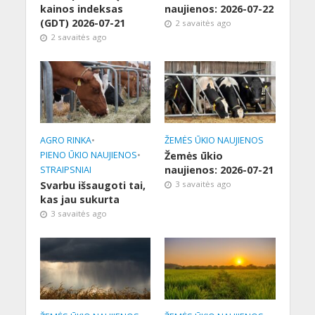
kainos indeksas
naujienos: 2026-07-22
(GDT) 2026-07-21
2 savaitės ago
2 savaitės ago
AGRO RINKA
•
ŽEMĖS ŪKIO NAUJIENOS
PIENO ŪKIO NAUJIENOS
•
Žemės ūkio
naujienos: 2026-07-21
STRAIPSNIAI
Svarbu išsaugoti tai,
3 savaitės ago
kas jau sukurta
3 savaitės ago