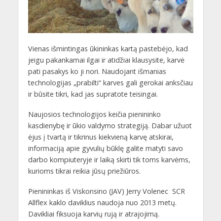
Vienas išmintingas ūkininkas kartą pastebėjo, kad
jeigu pakankamai ilgai ir atidžiai klausysite, karvė
pati pasakys ko ji nori. Naudojant išmanias
technologijas „prabilti“ karves gali gerokai anksčiau
ir būsite tikri, kad jas supratote teisingai.
Naujosios technologijos keičia pienininko
kasdienybę ir ūkio valdymo strategiją. Dabar užuot
ėjus į tvartą ir tikrinus kiekvieną karvę atskirai,
informaciją apie gyvulių būklę galite matyti savo
darbo kompiuteryje ir laiką skirti tik toms karvėms,
kurioms tikrai reikia jūsų priežiūros.
Pienininkas iš Viskonsino (JAV) Jerry Volenec SCR
Allflex kaklo daviklius naudoja nuo 2013 metų.
Davikliai fiksuoja karvių rują ir atrajojimą.