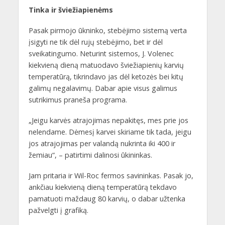
Tinka ir šviežiapienėms
Pasak pirmojo ūkninko, stebėjimo sistemą verta
įsigyti ne tik dėl rujų stebėjimo, bet ir dėl
sveikatingumo. Neturint sistemos, J. Volenec
kiekvieną dieną matuodavo šviežiapienių karvių
temperatūrą, tikrindavo jas dėl ketozės bei kitų
galimų negalavimų. Dabar apie visus galimus
sutrikimus praneša programa.
„Jeigu karvės atrajojimas nepakitęs, mes prie jos
nelendame. Dėmesį karvei skiriame tik tada, jeigu
jos atrajojimas per valandą nukrinta iki 400 ir
žemiau“, – patirtimi dalinosi ūkininkas.
Jam pritaria ir Wil-Roc fermos savininkas. Pasak jo,
ankčiau kiekvieną dieną temperatūrą tekdavo
pamatuoti maždaug 80 karvių, o dabar užtenka
pažvelgti į grafiką.