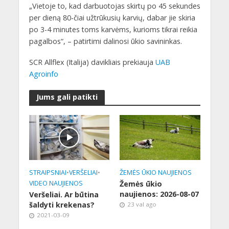
„Vietoje to, kad darbuotojas skirtų po 45 sekundes
per dieną 80-čiai užtrūkusių karvių, dabar jie skiria
po 3-4 minutes toms karvėms, kurioms tikrai reikia
pagalbos“, – patirtimi dalinosi ūkio savininkas.
SCR Allflex (Italija) davikliais prekiauja
UAB
Agroinfo
Jums gali patikti
STRAIPSNIAI
•
VERŠELIAI
•
ŽEMĖS ŪKIO NAUJIENOS
VIDEO NAUJIENOS
Žemės ūkio
naujienos: 2026-08-07
Veršeliai. Ar būtina
šaldyti krekenas?
23 val ago
2021-03-09