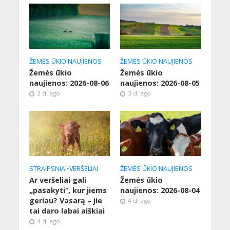
ŽEMĖS ŪKIO NAUJIENOS
ŽEMĖS ŪKIO NAUJIENOS
Žemės ūkio
Žemės ūkio
naujienos: 2026-08-06
naujienos: 2026-08-05
2 d. ago
3 d. ago
STRAIPSNIAI
•
VERŠELIAI
ŽEMĖS ŪKIO NAUJIENOS
Ar veršeliai gali
Žemės ūkio
„pasakyti“, kur jiems
naujienos: 2026-08-04
geriau? Vasarą – jie
4 d. ago
tai daro labai aiškiai
4 d. ago