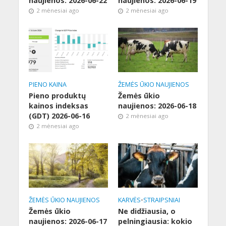
naujienos: 2026-06-22
naujienos: 2026-06-19
2 mėnesiai ago
2 mėnesiai ago
PIENO KAINA
ŽEMĖS ŪKIO NAUJIENOS
Pieno produktų
Žemės ūkio
kainos indeksas
naujienos: 2026-06-18
(GDT) 2026-06-16
2 mėnesiai ago
2 mėnesiai ago
ŽEMĖS ŪKIO NAUJIENOS
KARVĖS
•
STRAIPSNIAI
Žemės ūkio
Ne didžiausia, o
naujienos: 2026-06-17
pelningiausia: kokio