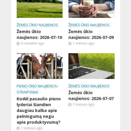
ŽEMĖS ŪKIO NAUJIENOS
ŽEMĖS ŪKIO NAUJIENOS
Žemės ūkio
Žemės ūkio
naujienos: 2026-07-10
naujienos: 2026-07-09
4 savaitės ago
1 mėnuo ago
PIENO ŪKIO NAUJIENOS
•
ŽEMĖS ŪKIO NAUJIENOS
STRAIPSNIAI
Žemės ūkio
naujienos: 2026-07-07
Kodėl pasaulio pieno
lyderiai šiandien
1 mėnuo ago
daugiau kalba apie
pelningumą negu
apie produktyvumą?
1 mėnuo ago