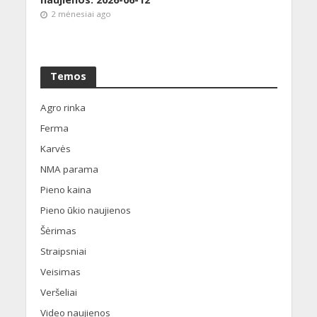
2 mėnesiai ago
Temos
Agro rinka
Ferma
Karvės
NMA parama
Pieno kaina
Pieno ūkio naujienos
Šėrimas
Straipsniai
Veisimas
Veršeliai
Video naujienos