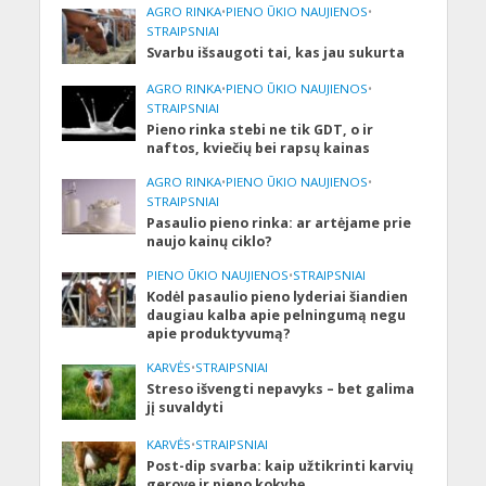
AGRO RINKA
•
PIENO ŪKIO NAUJIENOS
•
STRAIPSNIAI
Svarbu išsaugoti tai, kas jau sukurta
AGRO RINKA
•
PIENO ŪKIO NAUJIENOS
•
STRAIPSNIAI
Pieno rinka stebi ne tik GDT, o ir
naftos, kviečių bei rapsų kainas
AGRO RINKA
•
PIENO ŪKIO NAUJIENOS
•
STRAIPSNIAI
Pasaulio pieno rinka: ar artėjame prie
naujo kainų ciklo?
PIENO ŪKIO NAUJIENOS
•
STRAIPSNIAI
Kodėl pasaulio pieno lyderiai šiandien
daugiau kalba apie pelningumą negu
apie produktyvumą?
KARVĖS
•
STRAIPSNIAI
Streso išvengti nepavyks – bet galima
jį suvaldyti
KARVĖS
•
STRAIPSNIAI
Post-dip svarba: kaip užtikrinti karvių
gerovę ir pieno kokybę