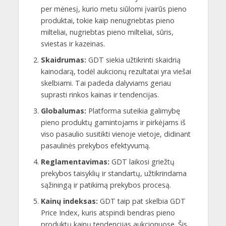
per mėnesį, kurio metu siūlomi įvairūs pieno
produktai, tokie kaip nenugriebtas pieno
milteliai, nugriebtas pieno milteliai, sūris,
sviestas ir kazeinas.
Skaidrumas:
GDT siekia užtikrinti skaidrią
kainodarą, todėl aukcionų rezultatai yra viešai
skelbiami. Tai padeda dalyviams geriau
suprasti rinkos kainas ir tendencijas.
Globalumas:
Platforma suteikia galimybę
pieno produktų gamintojams ir pirkėjams iš
viso pasaulio susitikti vienoje vietoje, didinant
pasaulinės prekybos efektyvumą.
Reglamentavimas:
GDT laikosi griežtų
prekybos taisyklių ir standartų, užtikrindama
sąžiningą ir patikimą prekybos procesą.
Kainų indeksas:
GDT taip pat skelbia GDT
Price Index, kuris atspindi bendras pieno
produktų kainų tendencijas aukcionuose. Šis