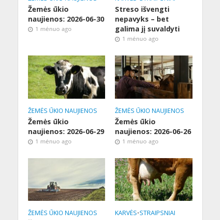
Žemės ūkio
Streso išvengti
naujienos: 2026-06-30
nepavyks – bet
galima jį suvaldyti
1 mėnuo ago
1 mėnuo ago
ŽEMĖS ŪKIO NAUJIENOS
ŽEMĖS ŪKIO NAUJIENOS
Žemės ūkio
Žemės ūkio
naujienos: 2026-06-29
naujienos: 2026-06-26
1 mėnuo ago
1 mėnuo ago
ŽEMĖS ŪKIO NAUJIENOS
KARVĖS
•
STRAIPSNIAI