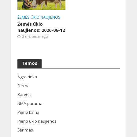
ŽEMĖS ŪKIO NAUJIENOS
Žemės ūkio
naujienos: 2026-06-12
2 mėnesiai ago
Temos
Agro rinka
Ferma
Karvės
NMA parama
Pieno kaina
Pieno ūkio naujienos
Šėrimas