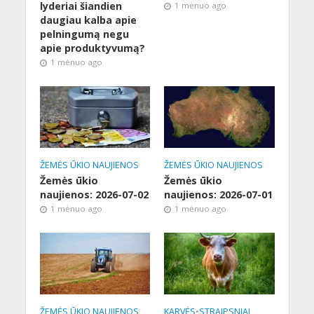
lyderiai šiandien
1 mėnuo ago
daugiau kalba apie
pelningumą negu
apie produktyvumą?
1 mėnuo ago
ŽEMĖS ŪKIO NAUJIENOS
ŽEMĖS ŪKIO NAUJIENOS
Žemės ūkio
Žemės ūkio
naujienos: 2026-07-02
naujienos: 2026-07-01
1 mėnuo ago
1 mėnuo ago
ŽEMĖS ŪKIO NAUJIENOS
KARVĖS
•
STRAIPSNIAI