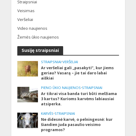
Straipsniai
Veisimas
Veršeliai
Video naujienos
Žemės ūkio naujienos
Susiję straipsniai
STRAIPSNIAI
•
VERŠELIAI
Ar veršeliai gali „pasakyti“, kur jiems
geriau? Vasarą – jie tai daro labai
aiškiai
PIENO ŪKIO NAUJIENOS
•
STRAIPSNIAI
Ar tikrai visa banda turi būti melžiama
3 kartus? Kurioms karvėms labiausiai
atsiperka.
KARVĖS
•
STRAIPSNIAI
Ne didesnė karvė, o pelningesnė: kur
šiandien juda pasaulio veisimo
programos?