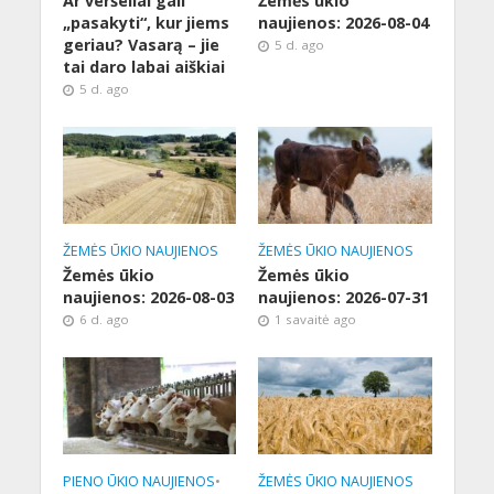
Ar veršeliai gali
Žemės ūkio
„pasakyti“, kur jiems
naujienos: 2026-08-04
geriau? Vasarą – jie
5 d. ago
tai daro labai aiškiai
5 d. ago
ŽEMĖS ŪKIO NAUJIENOS
ŽEMĖS ŪKIO NAUJIENOS
Žemės ūkio
Žemės ūkio
naujienos: 2026-08-03
naujienos: 2026-07-31
6 d. ago
1 savaitė ago
PIENO ŪKIO NAUJIENOS
•
ŽEMĖS ŪKIO NAUJIENOS