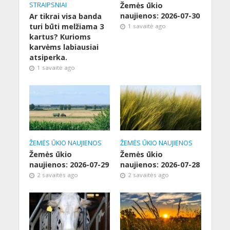
STRAIPSNIAI
Žemės ūkio
naujienos: 2026-07-30
Ar tikrai visa banda
turi būti melžiama 3
1 savaitė ago
kartus? Kurioms
karvėms labiausiai
atsiperka.
1 savaitė ago
ŽEMĖS ŪKIO NAUJIENOS
ŽEMĖS ŪKIO NAUJIENOS
Žemės ūkio
Žemės ūkio
naujienos: 2026-07-29
naujienos: 2026-07-28
2 savaitės ago
2 savaitės ago