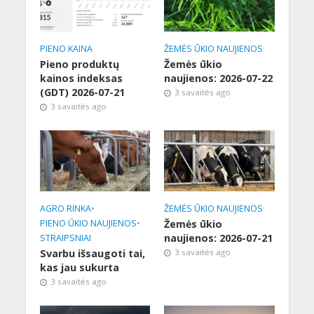
PIENO KAINA
ŽEMĖS ŪKIO NAUJIENOS
Pieno produktų
Žemės ūkio
kainos indeksas
naujienos: 2026-07-22
(GDT) 2026-07-21
3 savaitės ago
3 savaitės ago
AGRO RINKA
•
ŽEMĖS ŪKIO NAUJIENOS
PIENO ŪKIO NAUJIENOS
•
Žemės ūkio
naujienos: 2026-07-21
STRAIPSNIAI
Svarbu išsaugoti tai,
3 savaitės ago
kas jau sukurta
3 savaitės ago