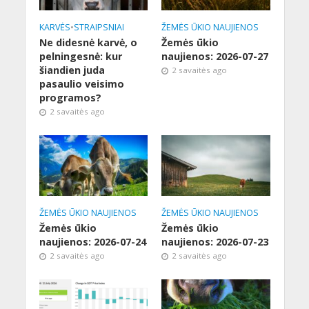
KARVĖS
•
STRAIPSNIAI
ŽEMĖS ŪKIO NAUJIENOS
Ne didesnė karvė, o
Žemės ūkio
pelningesnė: kur
naujienos: 2026-07-27
šiandien juda
2 savaitės ago
pasaulio veisimo
programos?
2 savaitės ago
ŽEMĖS ŪKIO NAUJIENOS
ŽEMĖS ŪKIO NAUJIENOS
Žemės ūkio
Žemės ūkio
naujienos: 2026-07-24
naujienos: 2026-07-23
2 savaitės ago
2 savaitės ago