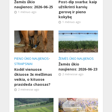
Žemės ūkio
Post-dip svarba: kaip
naujienos: 2026-06-25
užtikrinti karvių
gerovę ir pieno
1 mėnuo ago
kokybę
1 mėnuo ago
PIENO ŪKIO NAUJIENOS
•
ŽEMĖS ŪKIO NAUJIENOS
STRAIPSNIAI
Žemės ūkio
naujienos: 2026-06-23
Kodėl vienuose
ūkiuose 3x melžimas
2 mėnesiai ago
veikia, o kituose
prasideda chaosas?
2 mėnesiai ago