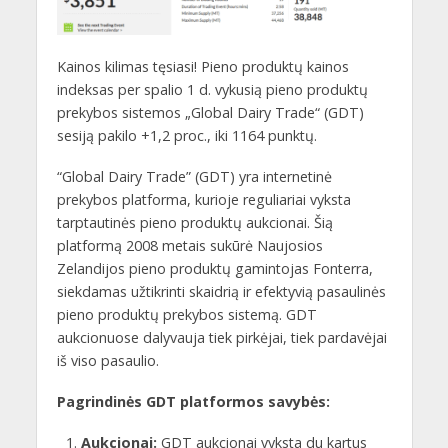
Kainos kilimas tęsiasi! Pieno produktų kainos
indeksas per spalio 1 d. vykusią pieno produktų
prekybos sistemos „Global Dairy Trade“ (GDT)
sesiją pakilo +1,2 proc., iki 1164 punktų.
“Global Dairy Trade” (GDT) yra internetinė
prekybos platforma, kurioje reguliariai vyksta
tarptautinės pieno produktų aukcionai. Šią
platformą 2008 metais sukūrė Naujosios
Zelandijos pieno produktų gamintojas Fonterra,
siekdamas užtikrinti skaidrią ir efektyvią pasaulinės
pieno produktų prekybos sistemą. GDT
aukcionuose dalyvauja tiek pirkėjai, tiek pardavėjai
iš viso pasaulio.
Pagrindinės GDT platformos savybės:
Aukcionai:
GDT aukcionai vyksta du kartus