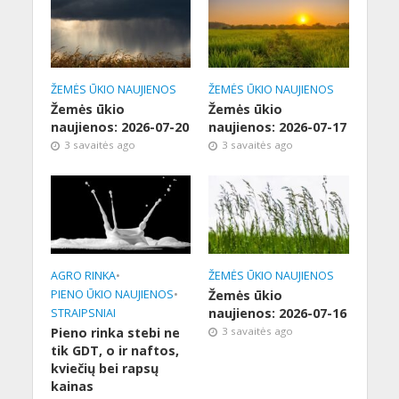
ŽEMĖS ŪKIO NAUJIENOS
ŽEMĖS ŪKIO NAUJIENOS
Žemės ūkio
Žemės ūkio
naujienos: 2026-07-20
naujienos: 2026-07-17
3 savaitės ago
3 savaitės ago
AGRO RINKA
•
ŽEMĖS ŪKIO NAUJIENOS
PIENO ŪKIO NAUJIENOS
•
Žemės ūkio
naujienos: 2026-07-16
STRAIPSNIAI
Pieno rinka stebi ne
3 savaitės ago
tik GDT, o ir naftos,
kviečių bei rapsų
kainas