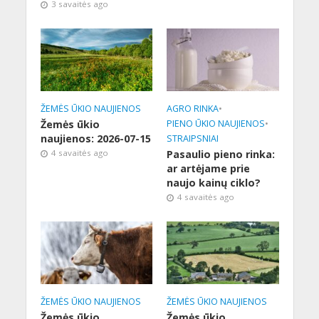
3 savaitės ago
ŽEMĖS ŪKIO NAUJIENOS
AGRO RINKA
•
Žemės ūkio
PIENO ŪKIO NAUJIENOS
•
naujienos: 2026-07-15
STRAIPSNIAI
4 savaitės ago
Pasaulio pieno rinka:
ar artėjame prie
naujo kainų ciklo?
4 savaitės ago
ŽEMĖS ŪKIO NAUJIENOS
ŽEMĖS ŪKIO NAUJIENOS
Žemės ūkio
Žemės ūkio