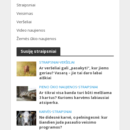
Straipsniai
Veisimas
Veršeliai
Video naujienos
Žemės ūkio naujienos
Susiję straipsniai
STRAIPSNIAI
•
VERŠELIAI
Ar veršeliai gali „pasakyti“, kur jiems
geriau? Vasarą – jie tai daro labai
aiškiai
PIENO ŪKIO NAUJIENOS
•
STRAIPSNIAI
Ar tikrai visa banda turi būti melžiama
3 kartus? Kurioms karvėms labiausiai
atsiperka.
KARVĖS
•
STRAIPSNIAI
Ne didesnė karvė, o pelningesnė: kur
šiandien juda pasaulio veisimo
programos?