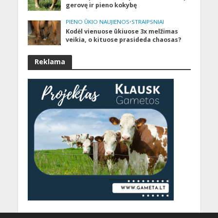
gerovę ir pieno kokybę
PIENO ŪKIO NAUJIENOS
•
STRAIPSNIAI
Kodėl vienuose ūkiuose 3x melžimas
veikia, o kituose prasideda chaosas?
Reklama