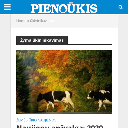
Home
»
ūkininikavimas
Žyma ūkininikavimas
ŽEMĖS ŪKIO NAUJIENOS
Naujienų apžvalga: 2020-