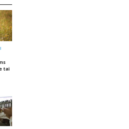
I
ems
e tai