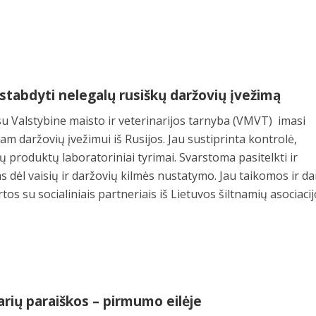
tabdyti nelegalų rusiškų daržovių įvežimą
su Valstybine maisto ir veterinarijos tarnyba (VMVT) imasi
iam daržovių įvežimui iš Rusijos. Jau sustiprinta kontrolė,
ų produktų laboratoriniai tyrimai. Svarstoma pasitelkti ir
s dėl vaisių ir daržovių kilmės nustatymo. Jau taikomos ir da
s su socialiniais partneriais iš Lietuvos šiltnamių asociaci
arių paraiškos – pirmumo eilėje