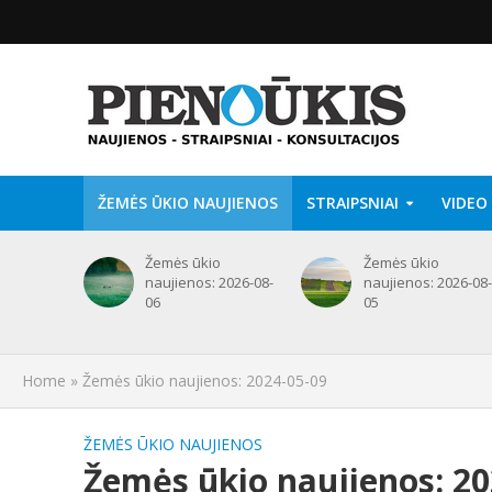
ŽEMĖS ŪKIO NAUJIENOS
STRAIPSNIAI
VIDEO
Žemės ūkio
Žemės ūkio
naujienos: 2026-08-
naujienos: 2026-08-
06
05
Home
»
Žemės ūkio naujienos: 2024-05-09
ŽEMĖS ŪKIO NAUJIENOS
Žemės ūkio naujienos: 20