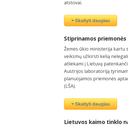
atstovai.
Skaityti daugiau
Stiprinamos priemonės s
Žemės ūkio ministerija kartu 
veiksmų užkirsti kelią nelegal
atliekami į Lietuvą patenkanči
Austrijos laboratoriją tyrimam
planuojamos priemonės aptarto
(LŠA).
Skaityti daugiau
Lietuvos kaimo tinklo n