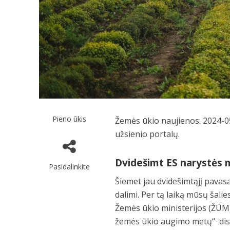
Pieno ūkis
Žemės ūkio naujienos: 2024-05
užsienio portalų.
Dvidešimt ES narystės m
Pasidalinkite
Šiemet jau dvidešimtąjį pavas
dalimi. Per tą laiką mūsų šalie
Žemės ūkio ministerijos (ŽŪM)
žemės ūkio augimo metų“ disk