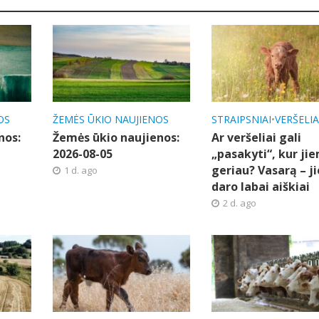
OS
ŽEMĖS ŪKIO NAUJIENOS
STRAIPSNIAI
•
VERŠELIA
nos:
Žemės ūkio naujienos:
Ar veršeliai gali
2026-08-05
„pasakyti“, kur ji
geriau? Vasarą – ji
1 d. ago
daro labai aiškiai
2 d. ago