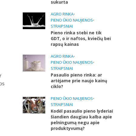
sukurta
AGRO RINKA
•
PIENO ŪKIO NAUJIENOS
•
STRAIPSNIAI
Pieno rinka stebi ne tik
GDT, o ir naftos, kviečių bei
rapsų kainas
AGRO RINKA
•
PIENO ŪKIO NAUJIENOS
•
STRAIPSNIAI
Pasaulio pieno rinka: ar
r
artėjame prie naujo kainų
jos
ciklo?
PIENO ŪKIO NAUJIENOS
•
STRAIPSNIAI
Kodėl pasaulio pieno lyderiai
šiandien daugiau kalba apie
pelningumą negu apie
produktyvumą?