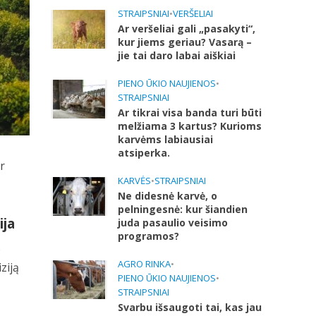
STRAIPSNIAI
•
VERŠELIAI
Ar veršeliai gali „pasakyti“,
kur jiems geriau? Vasarą –
jie tai daro labai aiškiai
PIENO ŪKIO NAUJIENOS
•
STRAIPSNIAI
Ar tikrai visa banda turi būti
melžiama 3 kartus? Kurioms
karvėms labiausiai
atsiperka.
r
KARVĖS
•
STRAIPSNIAI
Ne didesnė karvė, o
pelningesnė: kur šiandien
ija
juda pasaulio veisimo
programos?
)
AGRO RINKA
•
ziją
PIENO ŪKIO NAUJIENOS
•
STRAIPSNIAI
Svarbu išsaugoti tai, kas jau