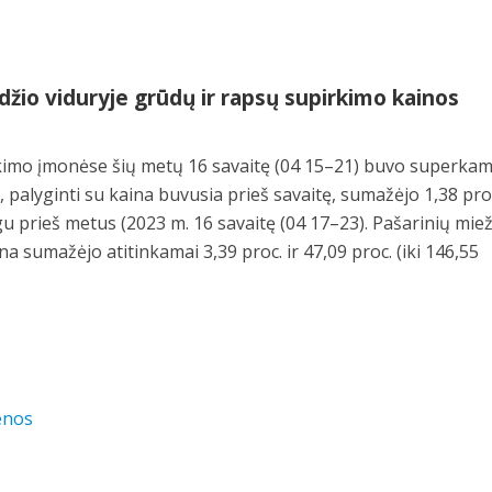
džio viduryje grūdų ir rapsų supirkimo kainos
rkimo įmonėse šių metų 16 savaitę (04 15–21) buvo superkam
r, palyginti su kaina buvusia prieš savaitę, sumažėjo 1,38 pro
 prieš metus (2023 m. 16 savaitę (04 17–23). Pašarinių mieži
na sumažėjo atitinkamai 3,39 proc. ir 47,09 proc. (iki 146,55
enos