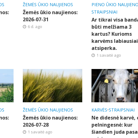
OS
ŽEMĖS ŪKIO NAUJIENOS
PIENO ŪKIO NAUJIEN
nos:
Žemės ūkio naujienos:
STRAIPSNIAI
2026-07-31
Ar tikrai visa band
būti melžiama 3
6 d. ago
kartus? Kurioms
karvėms labiausia
atsiperka.
1 savaitė ago
OS
ŽEMĖS ŪKIO NAUJIENOS
KARVĖS
•
STRAIPSNIAI
nos:
Žemės ūkio naujienos:
Ne didesnė karvė, 
2026-07-28
pelningesnė: kur
šiandien juda pasa
1 savaitė ago