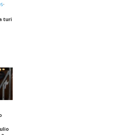
OS
•
a turi
i
o
ulio