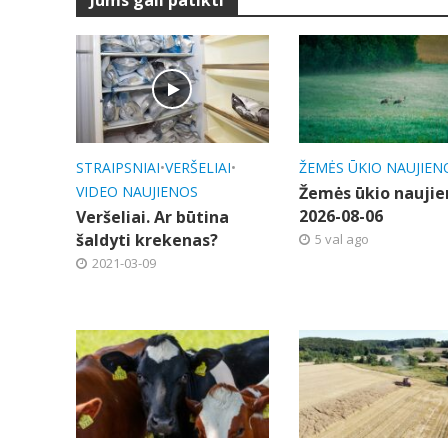
Jums gali patikti
STRAIPSNIAI
•
VERŠELIAI
•
ŽEMĖS ŪKIO NAUJIEN
VIDEO NAUJIENOS
Žemės ūkio naujie
2026-08-06
Veršeliai. Ar būtina
šaldyti krekenas?
5 val ago
2021-03-09