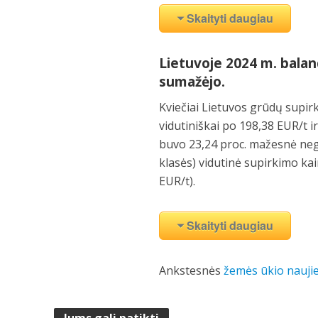
Skaityti daugiau
Lietuvoje 2024 m. balan
sumažėjo.
Kviečiai Lietuvos grūdų supi
vidutiniškai po 198,38 EUR/t i
buvo 23,24 proc. mažesnė negu
klasės) vidutinė supirkimo kai
EUR/t).
Skaityti daugiau
Ankstesnės
žemės ūkio nauji