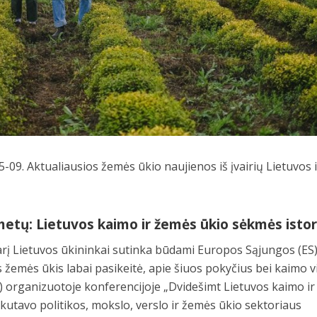
-09. Aktualiausios žemės ūkio naujienos iš įvairių Lietuvos i
etų: Lietuvos kaimo ir žemės ūkio sėkmės istor
arį Lietuvos ūkininkai sutinka būdami Europos Sąjungos (ES
s žemės ūkis labai pasikeitė, apie šiuos pokyčius bei kaimo vi
 organizuotoje konferencijoje „Dvidešimt Lietuvos kaimo ir
utavo politikos, mokslo, verslo ir žemės ūkio sektoriaus