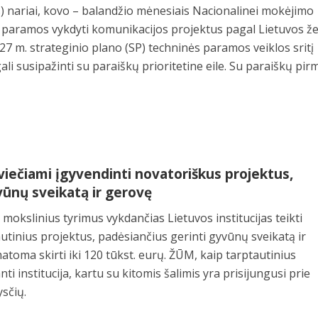
s) nariai, kovo – balandžio mėnesiais Nacionalinei mokėjimo
l paramos vykdyti komunikacijos projektus pagal Lietuvos 
27 m. strateginio plano (SP) techninės paramos veiklos sritį
gali susipažinti su paraiškų prioritetine eile. Su paraiškų p
viečiami įgyvendinti novatoriškus projektus,
vūnų sveikatą ir gerovę
 mokslinius tyrimus vykdančias Lietuvos institucijas teikti
autinius projektus, padėsiančius gerinti gyvūnų sveikatą ir
toma skirti iki 120 tūkst. eurų. ŽŪM, kaip tarptautinius
i institucija, kartu su kitomis šalimis yra prisijungusi prie
sčių.