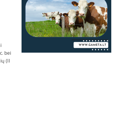
i
c. bei
ų (II