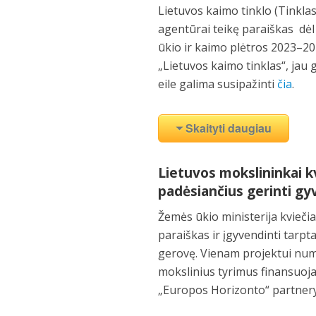
Lietuvos kaimo tinklo (Tinkla
agentūrai teikę paraiškas dė
ūkio ir kaimo plėtros 2023–20
„Lietuvos kaimo tinklas“, jau 
eile galima susipažinti
čia
.
Skaityti daugiau
Lietuvos mokslininkai k
padėsiančius gerinti gy
Žemės ūkio ministerija kviečia
paraiškas ir įgyvendinti tarpt
gerovę. Vienam projektui numa
mokslinius tyrimus finansuojant
„Europos Horizonto“ partnery