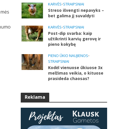
KARVĖS
•
STRAIPSNIAI
Streso išvengti nepavyks –
žemės
bet galima jį suvaldyti
irmumo
KARVĖS
•
STRAIPSNIAI
Post-dip svarba: kaip
užtikrinti karvių gerovę ir
pieno kokybę
PIENO ŪKIO NAUJIENOS
•
STRAIPSNIAI
Kodėl vienuose ūkiuose 3x
melžimas veikia, o kituose
prasideda chaosas?
Reklama