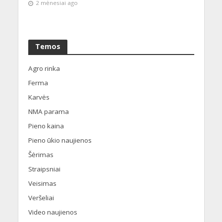
2 mėnesiai ago
Temos
Agro rinka
Ferma
Karvės
NMA parama
Pieno kaina
Pieno ūkio naujienos
Šėrimas
Straipsniai
Veisimas
Veršeliai
Video naujienos