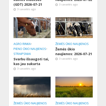
(GDT) 2026-07-21
3 savaitės ago
3 savaitės ago
AGRO RINKA
•
ŽEMĖS ŪKIO NAUJIENOS
PIENO ŪKIO NAUJIENOS
•
Žemės ūkio
naujienos: 2026-07-21
STRAIPSNIAI
Svarbu išsaugoti tai,
3 savaitės ago
kas jau sukurta
3 savaitės ago
ŽEMĖS ŪKIO NAUJIENOS
ŽEMĖS ŪKIO NAUJIENOS