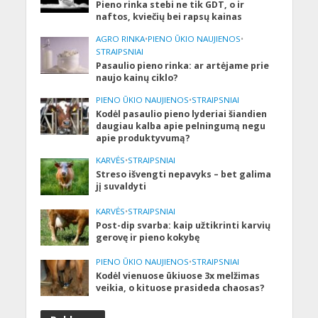
Pieno rinka stebi ne tik GDT, o ir
naftos, kviečių bei rapsų kainas
AGRO RINKA
•
PIENO ŪKIO NAUJIENOS
•
STRAIPSNIAI
Pasaulio pieno rinka: ar artėjame prie
naujo kainų ciklo?
PIENO ŪKIO NAUJIENOS
•
STRAIPSNIAI
Kodėl pasaulio pieno lyderiai šiandien
daugiau kalba apie pelningumą negu
apie produktyvumą?
KARVĖS
•
STRAIPSNIAI
Streso išvengti nepavyks – bet galima
jį suvaldyti
KARVĖS
•
STRAIPSNIAI
Post-dip svarba: kaip užtikrinti karvių
gerovę ir pieno kokybę
PIENO ŪKIO NAUJIENOS
•
STRAIPSNIAI
Kodėl vienuose ūkiuose 3x melžimas
veikia, o kituose prasideda chaosas?