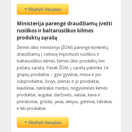
Skaityti daugiau
Ministerija parengė draudžiamų įvežti
rusiškos ir baltarusiškos kilmės
produktų sąrašą
Žemės ūkio ministerija (ŽŪM) parengė konkretų
draudžiamų į Lietuvą importuoti rusiškos ir
baltarusiškos kilmės žemės ūkio produktų bei
pašarų sąrašą. Pasak ŽŪM, į sąrašą patenka 24
grupių produktai – gyvi gyvūnai, mėsa ir jos
subproduktai, žuvys, pienas ir jo produktai,
kiaušiniai, natūralus medus, negyvūninės kilmės
produktai, augalai, daržovės, vaisiai, kava ir
prieskoniai, grūdai, javai, aliejus, gėrimai, tabakas
ir kiti produktai.
Skaityti daugiau