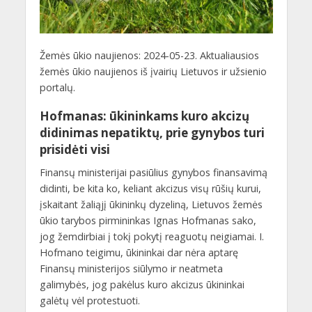
Žemės ūkio naujienos: 2024-05-23. Aktualiausios
žemės ūkio naujienos iš įvairių Lietuvos ir užsienio
portalų.
Hofmanas: ūkininkams kuro akcizų
didinimas nepatiktų, prie gynybos turi
prisidėti visi
Finansų ministerijai pasiūlius gynybos finansavimą
didinti, be kita ko, keliant akcizus visų rūšių kurui,
įskaitant žaliąjį ūkininkų dyzeliną, Lietuvos žemės
ūkio tarybos pirmininkas Ignas Hofmanas sako,
jog žemdirbiai į tokį pokytį reaguotų neigiamai. I.
Hofmano teigimu, ūkininkai dar nėra aptarę
Finansų ministerijos siūlymo ir neatmeta
galimybės, jog pakėlus kuro akcizus ūkininkai
galėtų vėl protestuoti.