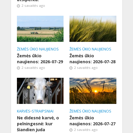
2 savaitės ago
ŽEMĖS ŪKIO NAUJIENOS
ŽEMĖS ŪKIO NAUJIENOS
Žemės ūkio
Žemės ūkio
naujienos: 2026-07-29
naujienos: 2026-07-28
2 savaitės ago
2 savaitės ago
KARVĖS
•
STRAIPSNIAI
ŽEMĖS ŪKIO NAUJIENOS
Ne didesnė karvė, o
Žemės ūkio
pelningesnė: kur
naujienos: 2026-07-27
šiandien juda
2 savaitės ago