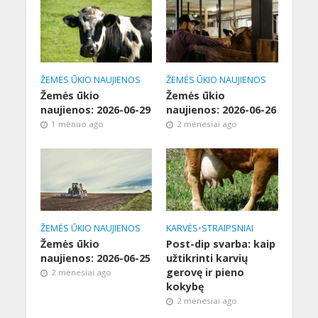
ŽEMĖS ŪKIO NAUJIENOS
ŽEMĖS ŪKIO NAUJIENOS
Žemės ūkio
Žemės ūkio
naujienos: 2026-06-29
naujienos: 2026-06-26
1 mėnuo ago
2 mėnesiai ago
ŽEMĖS ŪKIO NAUJIENOS
KARVĖS
•
STRAIPSNIAI
Žemės ūkio
Post-dip svarba: kaip
naujienos: 2026-06-25
užtikrinti karvių
gerovę ir pieno
2 mėnesiai ago
kokybę
2 mėnesiai ago