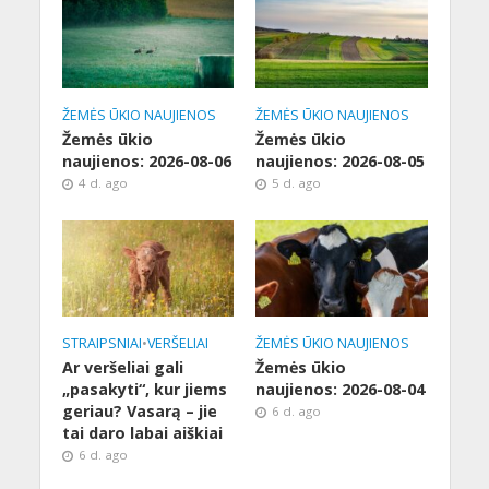
ŽEMĖS ŪKIO NAUJIENOS
ŽEMĖS ŪKIO NAUJIENOS
Žemės ūkio
Žemės ūkio
naujienos: 2026-08-06
naujienos: 2026-08-05
4 d. ago
5 d. ago
STRAIPSNIAI
•
VERŠELIAI
ŽEMĖS ŪKIO NAUJIENOS
Ar veršeliai gali
Žemės ūkio
„pasakyti“, kur jiems
naujienos: 2026-08-04
geriau? Vasarą – jie
6 d. ago
tai daro labai aiškiai
6 d. ago