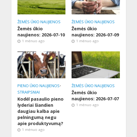
ŽEMĖS ŪKIO NAUJIENOS
ŽEMĖS ŪKIO NAUJIENOS
Žemės ūkio
Žemės ūkio
naujienos: 2026-07-10
naujienos: 2026-07-09
1 mėnuo ago
1 mėnuo ago
PIENO ŪKIO NAUJIENOS
•
ŽEMĖS ŪKIO NAUJIENOS
STRAIPSNIAI
Žemės ūkio
naujienos: 2026-07-07
Kodėl pasaulio pieno
lyderiai šiandien
1 mėnuo ago
daugiau kalba apie
pelningumą negu
apie produktyvumą?
1 mėnuo ago