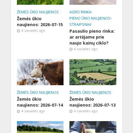
ŽEMĖS ŪKIO NAUJIENOS
AGRO RINKA
•
Žemės ūkio
PIENO ŪKIO NAUJIENOS
•
naujienos: 2026-07-15
STRAIPSNIAI
4 savaitės ago
Pasaulio pieno rinka:
ar artėjame prie
naujo kainų ciklo?
4 savaitės ago
ŽEMĖS ŪKIO NAUJIENOS
ŽEMĖS ŪKIO NAUJIENOS
Žemės ūkio
Žemės ūkio
naujienos: 2026-07-14
naujienos: 2026-07-13
4 savaitės ago
4 savaitės ago