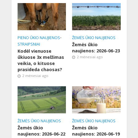
PIENO ŪKIO NAUJIENOS
•
ŽEMĖS ŪKIO NAUJIENOS
STRAIPSNIAI
Žemės ūkio
naujienos: 2026-06-23
Kodėl vienuose
ūkiuose 3x melžimas
2 mėnesiai ago
veikia, o kituose
prasideda chaosas?
2 mėnesiai ago
ŽEMĖS ŪKIO NAUJIENOS
ŽEMĖS ŪKIO NAUJIENOS
Žemės ūkio
Žemės ūkio
naujienos: 2026-06-22
naujienos: 2026-06-19