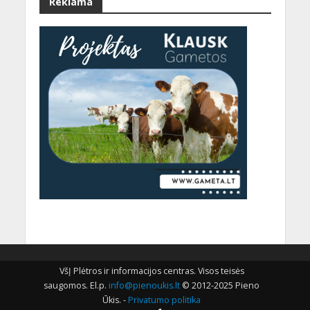
Reklama
VšĮ Plėtros ir informacijos centras. Visos teisės
saugomos. El.p.
info@pienoukis.lt
© 2012-2025 Pieno
Ūkis. -
Privatumo politika