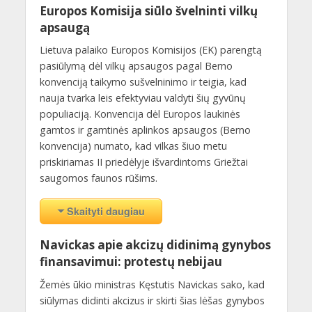
Europos Komisija siūlo švelninti vilkų
apsaugą
Lietuva palaiko Europos Komisijos (EK) parengtą
pasiūlymą dėl vilkų apsaugos pagal Berno
konvenciją taikymo sušvelninimo ir teigia, kad
nauja tvarka leis efektyviau valdyti šių gyvūnų
populiaciją. Konvencija dėl Europos laukinės
gamtos ir gamtinės aplinkos apsaugos (Berno
konvencija) numato, kad vilkas šiuo metu
priskiriamas II priedėlyje išvardintoms Griežtai
saugomos faunos rūšims.
Skaityti daugiau
Navickas apie akcizų didinimą gynybos
finansavimui: protestų nebijau
Žemės ūkio ministras Kęstutis Navickas sako, kad
siūlymas didinti akcizus ir skirti šias lėšas gynybos