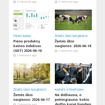
2 mėnesiai ago
2 mėnesiai ago
PIENO KAINA
ŽEMĖS ŪKIO NAUJIENOS
Pieno produktų
Žemės ūkio
kainos indeksas
naujienos: 2026-06-18
(GDT) 2026-06-16
2 mėnesiai ago
2 mėnesiai ago
ŽEMĖS ŪKIO NAUJIENOS
KARVĖS
•
STRAIPSNIAI
Žemės ūkio
Ne didžiausia, o
naujienos: 2026-06-17
pelningiausia: kokio
dydžio karvė šiandien
2 mėnesiai ago