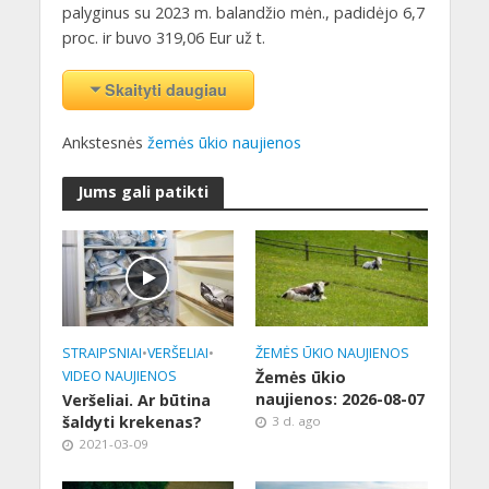
palyginus su 2023 m. balandžio mėn., padidėjo 6,7
proc. ir buvo 319,06 Eur už t.
Skaityti daugiau
Ankstesnės
žemės ūkio naujienos
Jums gali patikti
STRAIPSNIAI
•
VERŠELIAI
•
ŽEMĖS ŪKIO NAUJIENOS
VIDEO NAUJIENOS
Žemės ūkio
naujienos: 2026-08-07
Veršeliai. Ar būtina
šaldyti krekenas?
3 d. ago
2021-03-09