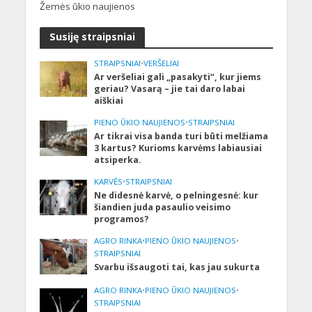
Žemės ūkio naujienos
Susiję straipsniai
STRAIPSNIAI
•
VERŠELIAI
Ar veršeliai gali „pasakyti“, kur jiems
geriau? Vasarą – jie tai daro labai
aiškiai
PIENO ŪKIO NAUJIENOS
•
STRAIPSNIAI
Ar tikrai visa banda turi būti melžiama
3 kartus? Kurioms karvėms labiausiai
atsiperka.
KARVĖS
•
STRAIPSNIAI
Ne didesnė karvė, o pelningesnė: kur
šiandien juda pasaulio veisimo
programos?
AGRO RINKA
•
PIENO ŪKIO NAUJIENOS
•
STRAIPSNIAI
Svarbu išsaugoti tai, kas jau sukurta
AGRO RINKA
•
PIENO ŪKIO NAUJIENOS
•
STRAIPSNIAI