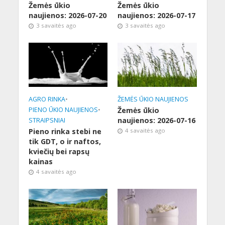
Žemės ūkio
Žemės ūkio
naujienos: 2026-07-20
naujienos: 2026-07-17
3 savaitės ago
3 savaitės ago
AGRO RINKA
•
ŽEMĖS ŪKIO NAUJIENOS
PIENO ŪKIO NAUJIENOS
•
Žemės ūkio
naujienos: 2026-07-16
STRAIPSNIAI
Pieno rinka stebi ne
4 savaitės ago
tik GDT, o ir naftos,
kviečių bei rapsų
kainas
4 savaitės ago