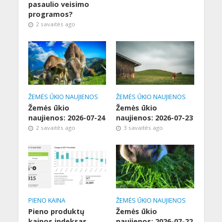
pasaulio veisimo
programos?
2 savaitės ago
ŽEMĖS ŪKIO NAUJIENOS
ŽEMĖS ŪKIO NAUJIENOS
Žemės ūkio
Žemės ūkio
naujienos: 2026-07-24
naujienos: 2026-07-23
2 savaitės ago
3 savaitės ago
PIENO KAINA
ŽEMĖS ŪKIO NAUJIENOS
Pieno produktų
Žemės ūkio
kainos indeksas
naujienos: 2026-07-22