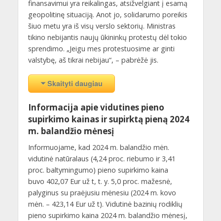
finansavimui yra reikalingas, atsižvelgiant į esamą
geopolitinę situaciją. Anot jo, solidarumo poreikis
šiuo metu yra iš visų verslo sektorių. Ministras
tikino nebijantis naujų ūkininkų protestų dėl tokio
sprendimo. „Jeigu mes protestuosime ar ginti
valstybę, aš tikrai nebijau“, – pabrėžė jis.
Skaityti daugiau
Informacija apie vidutines pieno
supirkimo kainas ir supirktą pieną 2024
m. balandžio mėnesį
Informuojame, kad 2024 m. balandžio mėn.
vidutinė natūralaus (4,24 proc. riebumo ir 3,41
proc. baltymingumo) pieno supirkimo kaina
buvo 402,07 Eur už t, t. y. 5,0 proc. mažesnė,
palyginus su praėjusiu mėnesiu (2024 m. kovo
mėn. – 423,14 Eur už t). Vidutinė bazinių rodiklių
pieno supirkimo kaina 2024 m. balandžio mėnesį,