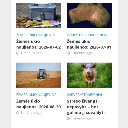
ŽEMĖS ŪKIO NAUJIENOS
ŽEMĖS ŪKIO NAUJIENOS
Žemės ūkio
Žemės ūkio
naujienos: 2026-07-02
naujienos: 2026-07-01
1 mėnuo ago
1 mėnuo ago
ŽEMĖS ŪKIO NAUJIENOS
KARVĖS
•
STRAIPSNIAI
Žemės ūkio
Streso išvengti
naujienos: 2026-06-30
nepavyks – bet
galima jį suvaldyti
1 mėnuo ago
1 mėnuo ago