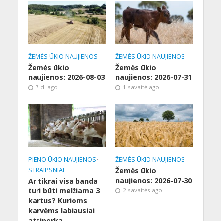
ŽEMĖS ŪKIO NAUJIENOS
ŽEMĖS ŪKIO NAUJIENOS
Žemės ūkio
Žemės ūkio
naujienos: 2026-08-03
naujienos: 2026-07-31
7 d. ago
1 savaitė ago
PIENO ŪKIO NAUJIENOS
•
ŽEMĖS ŪKIO NAUJIENOS
STRAIPSNIAI
Žemės ūkio
naujienos: 2026-07-30
Ar tikrai visa banda
turi būti melžiama 3
2 savaitės ago
kartus? Kurioms
karvėms labiausiai
atsiperka.