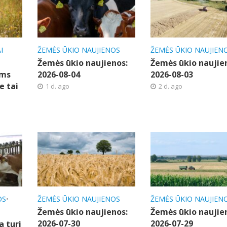
I
ŽEMĖS ŪKIO NAUJIENOS
ŽEMĖS ŪKIO NAUJIEN
Žemės ūkio naujienos:
Žemės ūkio naujie
ems
2026-08-04
2026-08-03
e tai
1 d. ago
2 d. ago
OS
•
ŽEMĖS ŪKIO NAUJIENOS
ŽEMĖS ŪKIO NAUJIEN
Žemės ūkio naujienos:
Žemės ūkio naujie
2026-07-30
2026-07-29
a turi