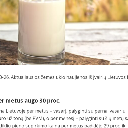
-26. Aktualiausios žemės ūkio naujienos iš įvairių Lietuvos i
er metus augo 30 proc.
a Lietuvoje per metus – vasarį, palyginti su pernai vasariu,
euro už toną (be PVM), o per mėnesį – palyginti su šių metų s
odiklių pieno supirkimo kaina per metus padidėjo 29 proc. iki