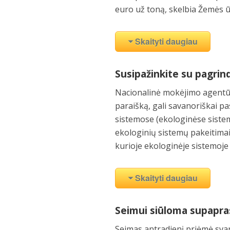
euro už toną, skelbia Žemės 
Skaityti daugiau
Susipažinkite su pagrin
Nacionalinė mokėjimo agentūr
paraišką, gali savanoriškai pa
sistemose (ekologinėse sistem
ekologinių sistemų pakeitimais
kurioje ekologinėje sistemoje 
Skaityti daugiau
Seimui siūloma supapras
Seimas antradienį priėmė svar