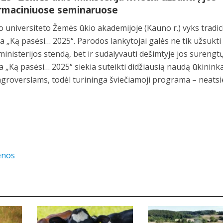
formaciniuose seminaruose
o universiteto Žemės ūkio akademijoje (Kauno r.) vyks tradic
 „Ką pasėsi… 2025“. Parodos lankytojai galės ne tik užsukti
inisterijos stendą, bet ir sudalyvauti dešimtyje jos surengt
 „Ką pasėsi… 2025“ siekia suteikti didžiausią naudą ūkinink
groverslams, todėl turininga šviečiamoji programa – neats
enos