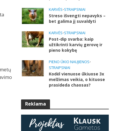
KARVĖS
•
STRAIPSNIAI
ta
Streso išvengti nepavyks –
bet galima jį suvaldyti
KARVĖS
•
STRAIPSNIAI
Post-dip svarba: kaip
užtikrinti karvių gerovę ir
pieno kokybę
PIENO ŪKIO NAUJIENOS
•
STRAIPSNIAI
 metų
Kodėl vienuose ūkiuose 3x
kavimo
melžimas veikia, o kituose
a
prasideda chaosas?
Reklama