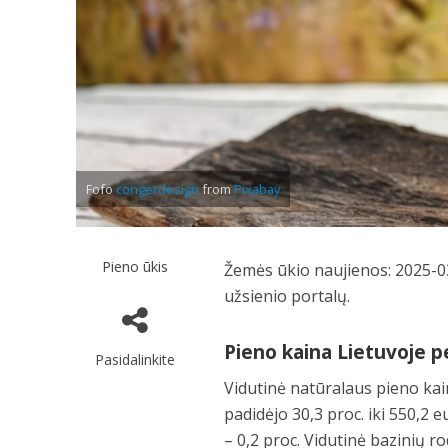
Fofo
congerdesign
from
Pixabay
Pieno ūkis
Žemės ūkio naujienos: 2025-03
užsienio portalų.
Pieno kaina Lietuvoje p
Pasidalinkite
Vidutinė natūralaus pieno kain
padidėjo 30,3 proc. iki 550,2 
– 0,2 proc. Vidutinė bazinių r