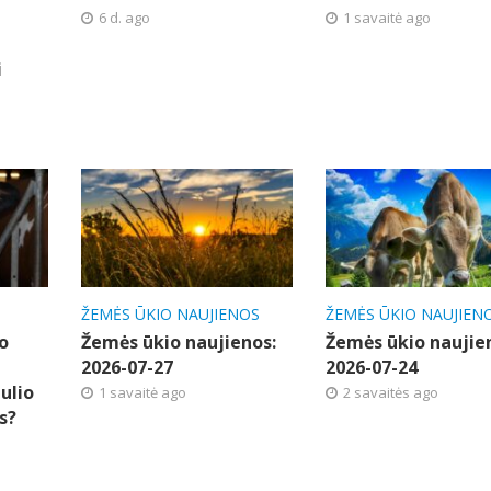
6 d. ago
1 savaitė ago
i
ŽEMĖS ŪKIO NAUJIENOS
ŽEMĖS ŪKIO NAUJIEN
o
Žemės ūkio naujienos:
Žemės ūkio naujie
2026-07-27
2026-07-24
ulio
1 savaitė ago
2 savaitės ago
s?