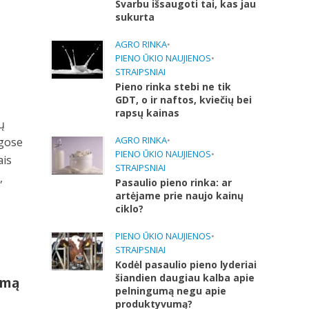
Svarbu išsaugoti tai, kas jau
sukurta
AGRO RINKA
•
PIENO ŪKIO NAUJIENOS
•
STRAIPSNIAI
Pieno rinka stebi ne tik
GDT, o ir naftos, kviečių bei
rapsų kainas
ų
AGRO RINKA
•
ngose
PIENO ŪKIO NAUJIENOS
•
ais
STRAIPSNIAI
,
Pasaulio pieno rinka: ar
artėjame prie naujo kainų
ciklo?
PIENO ŪKIO NAUJIENOS
•
STRAIPSNIAI
Kodėl pasaulio pieno lyderiai
šiandien daugiau kalba apie
imą
pelningumą negu apie
produktyvumą?