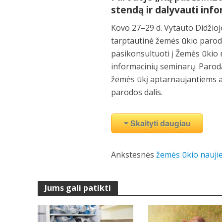
stendą ir dalyvauti in
Kovo 27–29 d. Vytauto Didžioj
tarptautinė žemės ūkio paroda
pasikonsultuoti į Žemės ūkio m
informacinių seminarų. Paroda
žemės ūkį aptarnaujantiems a
parodos dalis.
Skaityti daugiau
Ankstesnės
žemės ūkio nauji
Jums gali patikti