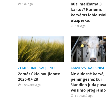
būti melžiama 3
5 d. ago
kartus? Kurioms
karvėms labiausia
atsiperka.
6 d. ago
ŽEMĖS ŪKIO NAUJIENOS
KARVĖS
•
STRAIPSNIAI
Žemės ūkio naujienos:
Ne didesnė karvė, 
2026-07-28
pelningesnė: kur
šiandien juda pasa
1 savaitė ago
veisimo programo
1 savaitė ago