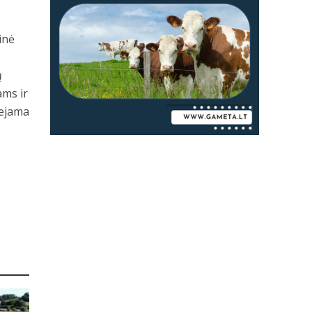
inė
ų
ams ir
iejama