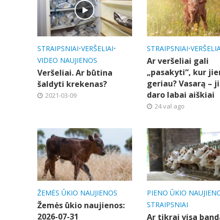
STRAIPSNIAI
•
VERŠELIAI
•
STRAIPSNIAI
•
VERŠELIA
VIDEO NAUJIENOS
Ar veršeliai gali
„pasakyti“, kur ji
Veršeliai. Ar būtina
geriau? Vasarą – ji
šaldyti krekenas?
daro labai aiškiai
2021-03-09
24 val ago
ŽEMĖS ŪKIO NAUJIENOS
PIENO ŪKIO NAUJIEN
Žemės ūkio naujienos:
STRAIPSNIAI
2026-07-31
Ar tikrai visa band