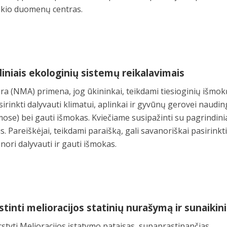
ūkio duomenų centras.
diniais ekologinių sistemų reikalavimais
a (NMA) primena, jog ūkininkai, teikdami tiesioginių išmok
sirinkti dalyvauti klimatui, aplinkai ir gyvūnų gerovei naudi
ose) bei gauti išmokas. Kviečiame susipažinti su pagrindini
. Pareiškėjai, teikdami paraišką, gali savanoriškai pasirinkti
nori dalyvauti ir gauti išmokas.
tinti melioracijos statinių nurašymą ir sunaikin
styti Melioracijos įstatymo pataisas, supaprastinančias