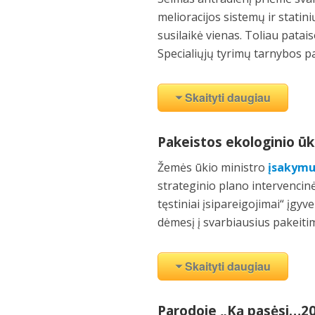
melioracijos sistemų ir stati
susilaikė vienas. Toliau pata
Specialiųjų tyrimų tarnybos pa
Skaityti daugiau
Pakeistos ekologinio ū
Žemės ūkio ministro
įsakym
strateginio plano intervenci
tęstiniai įsipareigojimai“ įg
dėmesį į svarbiausius pakeiti
Skaityti daugiau
Parodoje „Ką pasėsi…202