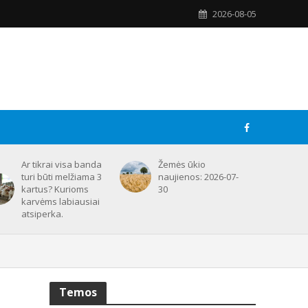
2026-08-05
Ar tikrai visa banda
Žemės ūkio
turi būti melžiama 3
naujienos: 2026-07-
kartus? Kurioms
30
karvėms labiausiai
atsiperka.
Temos