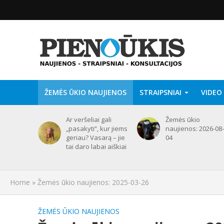
ŽEMĖS ŪKIO NAUJIENOS
STRAIPSNIAI
VIDEO
Ar veršeliai gali
Žemės ūkio
„pasakyti“, kur jiems
naujienos: 2026-08-
geriau? Vasarą – jie
04
tai daro labai aiškiai
Home
»
Žemės ūkio naujienos: 2025-03-26
ŽEMĖS ŪKIO NAUJIENOS