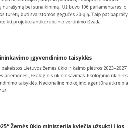
nių nurašymą bei sunaikinimą. Už buvo 106 parlamentaras, o
isos turėtų būti svarstomos gegužės 20-ąją. Taip pat paprašy
teikti projekto antikorupcinio vertinimo išvadą.
kininkavimo įgyvendinimo taisyklės
u
pakeistos Lietuvos žemės ūkio ir kaimo plėtros 2023–2027
nės priemonės „Ekologinis ūkininkavimas. Ekologinio ūkinin
yvendinimo taisyklės. Nacionalinė mokėjimo agentūra atkreipi
mus.
5“ Žemės ūkio ministerija kviečia užsukti į jos