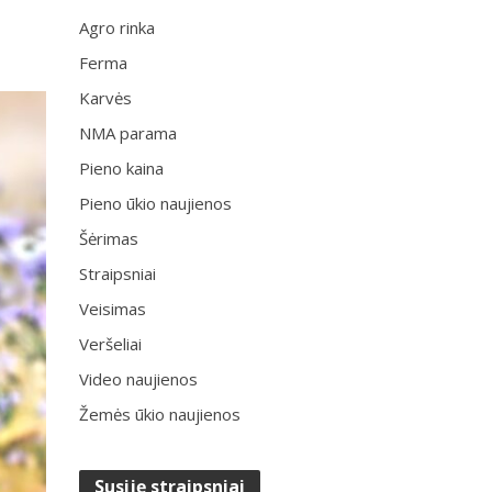
Agro rinka
Ferma
Karvės
NMA parama
Pieno kaina
Pieno ūkio naujienos
Šėrimas
Straipsniai
Veisimas
Veršeliai
Video naujienos
Žemės ūkio naujienos
Susiję straipsniai