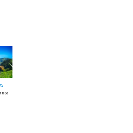
OS
nos: