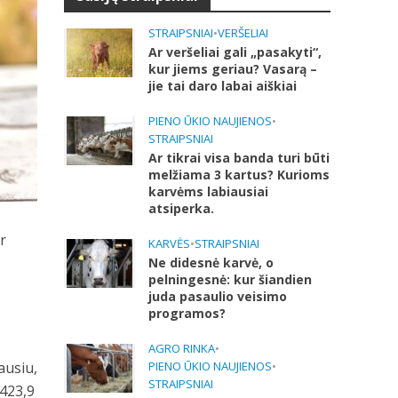
STRAIPSNIAI
•
VERŠELIAI
Ar veršeliai gali „pasakyti“,
kur jiems geriau? Vasarą –
jie tai daro labai aiškiai
PIENO ŪKIO NAUJIENOS
•
STRAIPSNIAI
Ar tikrai visa banda turi būti
melžiama 3 kartus? Kurioms
karvėms labiausiai
atsiperka.
r
KARVĖS
•
STRAIPSNIAI
Ne didesnė karvė, o
pelningesnė: kur šiandien
juda pasaulio veisimo
programos?
AGRO RINKA
•
ausiu,
PIENO ŪKIO NAUJIENOS
•
STRAIPSNIAI
 423,9