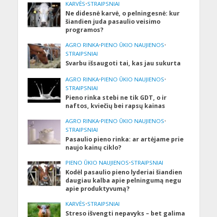
KARVĖS
•
STRAIPSNIAI
Ne didesnė karvė, o pelningesnė: kur
šiandien juda pasaulio veisimo
programos?
AGRO RINKA
•
PIENO ŪKIO NAUJIENOS
•
STRAIPSNIAI
Svarbu išsaugoti tai, kas jau sukurta
AGRO RINKA
•
PIENO ŪKIO NAUJIENOS
•
STRAIPSNIAI
Pieno rinka stebi ne tik GDT, o ir
naftos, kviečių bei rapsų kainas
AGRO RINKA
•
PIENO ŪKIO NAUJIENOS
•
STRAIPSNIAI
Pasaulio pieno rinka: ar artėjame prie
naujo kainų ciklo?
PIENO ŪKIO NAUJIENOS
•
STRAIPSNIAI
Kodėl pasaulio pieno lyderiai šiandien
daugiau kalba apie pelningumą negu
apie produktyvumą?
KARVĖS
•
STRAIPSNIAI
Streso išvengti nepavyks – bet galima