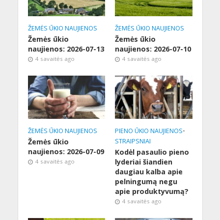
ŽEMĖS ŪKIO NAUJIENOS
ŽEMĖS ŪKIO NAUJIENOS
Žemės ūkio
Žemės ūkio
naujienos: 2026-07-13
naujienos: 2026-07-10
4 savaitės ago
4 savaitės ago
ŽEMĖS ŪKIO NAUJIENOS
PIENO ŪKIO NAUJIENOS
•
Žemės ūkio
STRAIPSNIAI
naujienos: 2026-07-09
Kodėl pasaulio pieno
lyderiai šiandien
4 savaitės ago
daugiau kalba apie
pelningumą negu
apie produktyvumą?
4 savaitės ago