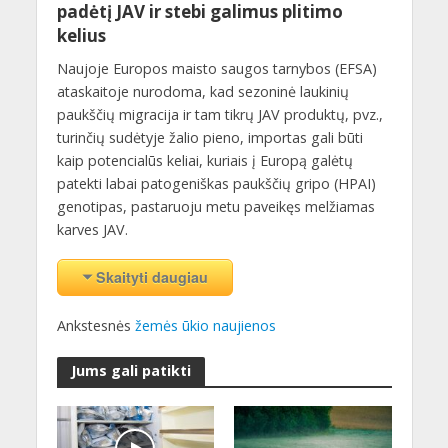
padėtį JAV ir stebi galimus plitimo
kelius
Naujoje Europos maisto saugos tarnybos (EFSA)
ataskaitoje nurodoma, kad sezoninė laukinių
paukščių migracija ir tam tikrų JAV produktų, pvz.,
turinčių sudėtyje žalio pieno, importas gali būti
kaip potencialūs keliai, kuriais į Europą galėtų
patekti labai patogeniškas paukščių gripo (HPAI)
genotipas, pastaruoju metu paveikęs melžiamas
karves JAV.
Skaityti daugiau
Ankstesnės
žemės ūkio naujienos
Jums gali patikti