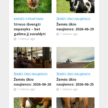
KARVĖS
•
STRAIPSNIAI
ŽEMĖS ŪKIO NAUJIENOS
Streso išvengti
Žemės ūkio
nepavyks – bet
naujienos: 2026-06-29
galima jį suvaldyti
1 mėnuo ago
1 mėnuo ago
ŽEMĖS ŪKIO NAUJIENOS
ŽEMĖS ŪKIO NAUJIENOS
Žemės ūkio
Žemės ūkio
naujienos: 2026-06-26
naujienos: 2026-06-25
1 mėnuo ago
1 mėnuo ago