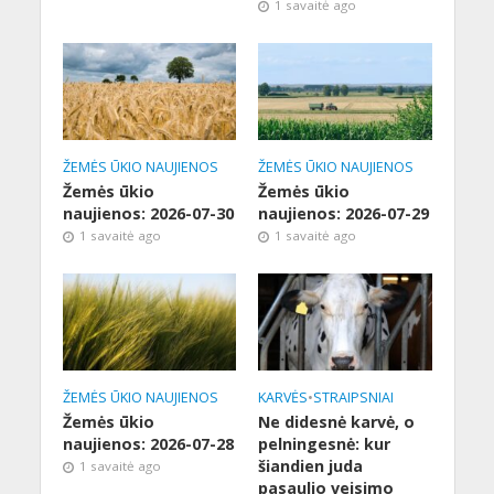
1 savaitė ago
ŽEMĖS ŪKIO NAUJIENOS
ŽEMĖS ŪKIO NAUJIENOS
Žemės ūkio
Žemės ūkio
naujienos: 2026-07-30
naujienos: 2026-07-29
1 savaitė ago
1 savaitė ago
ŽEMĖS ŪKIO NAUJIENOS
KARVĖS
•
STRAIPSNIAI
Žemės ūkio
Ne didesnė karvė, o
naujienos: 2026-07-28
pelningesnė: kur
šiandien juda
1 savaitė ago
pasaulio veisimo