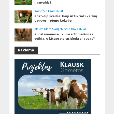
jį suvaldyti
KARVĖS
•
STRAIPSNIAI
Post-dip svarba: kaip užtikrinti karvių
gerovę ir pieno kokybę
PIENO ŪKIO NAUJIENOS
•
STRAIPSNIAI
Kodėl vienuose ūkiuose 3x melžimas
veikia, o kituose prasideda chaosas?
Reklama