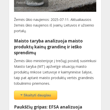
Foto iš Pixabay
Žemės ūkio naujienos: 2025-07-11. Aktualiausios
žemės ūkio naujienos iš įvairių Lietuvos ir užsienio
portalų.
Maisto taryba analizuoja maisto
produktų kainų grandinę ir ieško
sprendimų
Žemės ūkio ministerijoje į trečiąjį posėdį susirinkusi
Maisto taryba (MT) apžvelgė situaciją maisto
produktų rinkose Lietuvoje ir kaimyninėse šalyse,
taip pat aptarė maisto produktų vertės grandinės
tobulinimo priemones.
Skaityti daugiau
Paukščių gripas: EFSA analizuoja