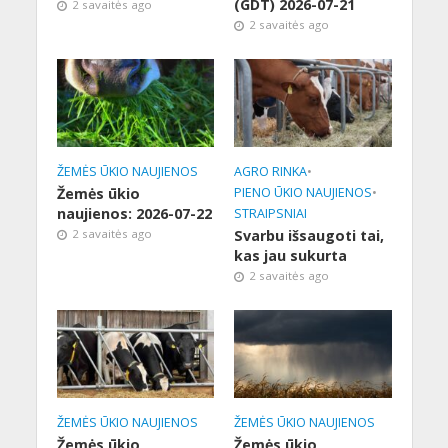
(GDT) 2026-07-21
2 savaitės ago
2 savaitės ago
ŽEMĖS ŪKIO NAUJIENOS
AGRO RINKA
•
Žemės ūkio
PIENO ŪKIO NAUJIENOS
•
naujienos: 2026-07-22
STRAIPSNIAI
2 savaitės ago
Svarbu išsaugoti tai,
kas jau sukurta
2 savaitės ago
ŽEMĖS ŪKIO NAUJIENOS
ŽEMĖS ŪKIO NAUJIENOS
Žemės ūkio
Žemės ūkio