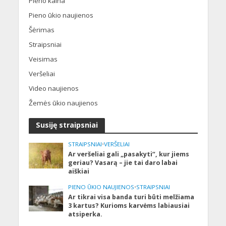
Pieno kaina
Pieno ūkio naujienos
Šėrimas
Straipsniai
Veisimas
Veršeliai
Video naujienos
Žemės ūkio naujienos
Susiję straipsniai
STRAIPSNIAI
•
VERŠELIAI
Ar veršeliai gali „pasakyti“, kur jiems
geriau? Vasarą – jie tai daro labai
aiškiai
PIENO ŪKIO NAUJIENOS
•
STRAIPSNIAI
Ar tikrai visa banda turi būti melžiama
3 kartus? Kurioms karvėms labiausiai
atsiperka.