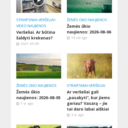
STRAIPSNIAI
•
VERŠELIAI
•
ŽEMĖS ŪKIO NAUJIENOS
VIDEO NAUJIENOS
Žemės ūkio
naujienos: 2026-08-06
Veršeliai. Ar būtina
šaldyti krekenas?
14 val ago
2021-03-09
ŽEMĖS ŪKIO NAUJIENOS
STRAIPSNIAI
•
VERŠELIAI
Žemės ūkio
Ar veršeliai gali
naujienos: 2026-08-05
„pasakyti“, kur jiems
geriau? Vasarą – jie
1 d. ago
tai daro labai aiškiai
3 d. ago