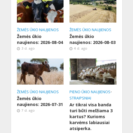
ŽEMĖS ŪKIO NAUJIENOS
ŽEMĖS ŪKIO NAUJIENOS
Žemės ūkio
Žemės ūkio
naujienos: 2026-08-04
naujienos: 2026-08-03
3 d. ago
4 d. ago
ŽEMĖS ŪKIO NAUJIENOS
PIENO ŪKIO NAUJIENOS
•
Žemės ūkio
STRAIPSNIAI
naujienos: 2026-07-31
Ar tikrai visa banda
turi būti melžiama 3
7 d. ago
kartus? Kurioms
karvėms labiausiai
atsiperka.