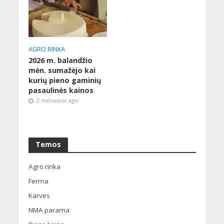
AGRO RINKA
2026 m. balandžio
mėn. sumažėjo kai
kurių pieno gaminių
pasaulinės kainos
2 mėnesiai ago
Temos
Agro rinka
Ferma
Karvės
NMA parama