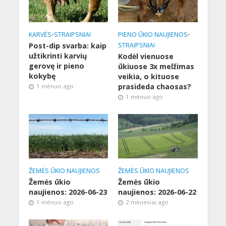
KARVĖS
•
STRAIPSNIAI
PIENO ŪKIO NAUJIENOS
•
Post-dip svarba: kaip
STRAIPSNIAI
užtikrinti karvių
Kodėl vienuose
gerovę ir pieno
ūkiuose 3x melžimas
kokybę
veikia, o kituose
prasideda chaosas?
1 mėnuo ago
1 mėnuo ago
ŽEMĖS ŪKIO NAUJIENOS
ŽEMĖS ŪKIO NAUJIENOS
Žemės ūkio
Žemės ūkio
naujienos: 2026-06-23
naujienos: 2026-06-22
1 mėnuo ago
2 mėnesiai ago