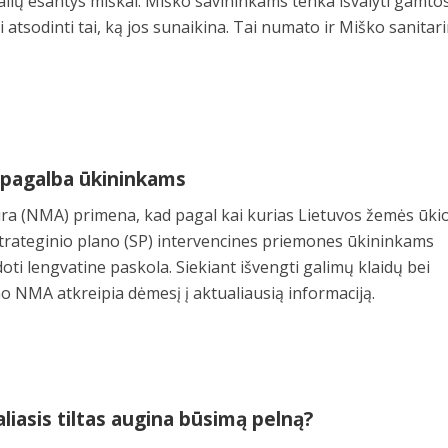
lių esantys miškai. Miško savininkams tenka išvalyti gamto
 atsodinti tai, ką jos sunaikina. Tai numato ir Miško sanitar
 pagalba ūkininkams
a (NMA) primena, kad pagal kai kurias Lietuvos žemės ūkio
trateginio plano (SP) intervencines priemones ūkininkams
ti lengvatine paskola. Siekiant išvengti galimų klaidų bei
 NMA atkreipia dėmesį į aktualiausią informaciją.
žaliasis tiltas augina būsimą pelną?