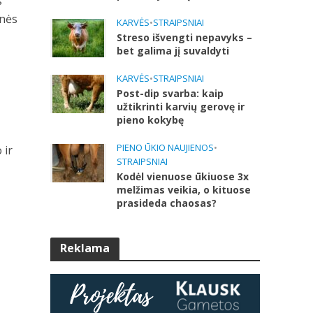
s
inės
KARVĖS
•
STRAIPSNIAI
Streso išvengti nepavyks –
bet galima jį suvaldyti
KARVĖS
•
STRAIPSNIAI
Post-dip svarba: kaip
užtikrinti karvių gerovę ir
pieno kokybę
PIENO ŪKIO NAUJIENOS
•
 ir
STRAIPSNIAI
Kodėl vienuose ūkiuose 3x
melžimas veikia, o kituose
prasideda chaosas?
Reklama