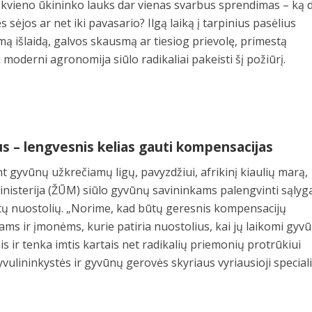
iekvieno ūkininko lauks dar vienas svarbus sprendimas – ką d
s sėjos ar net iki pavasario? Ilgą laiką į tarpinius pasėlius
mą išlaidą, galvos skausmą ar tiesiog prievolę, primestą
 moderni agronomija siūlo radikaliai pakeisti šį požiūrį.
s – lengvesnis kelias gauti kompensacijas
t gyvūnų užkrečiamų ligų, pavyzdžiui, afrikinį kiaulių marą,
nisterija (ŽŪM) siūlo gyvūnų savininkams palengvinti sąlyg
rtų nuostolių. „Norime, kad būtų geresnis kompensacijų
s ir įmonėms, kurie patiria nuostolius, kai jų laikomi gyvū
 ir tenka imtis kartais net radikalių priemonių protrūkiui
vulininkystės ir gyvūnų gerovės skyriaus vyriausioji special