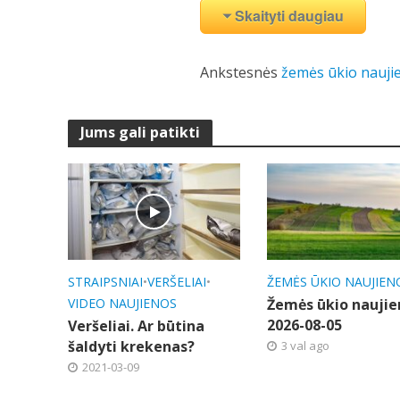
Skaityti daugiau
Ankstesnės
žemės ūkio nauji
Jums gali patikti
STRAIPSNIAI
•
VERŠELIAI
•
ŽEMĖS ŪKIO NAUJIEN
VIDEO NAUJIENOS
Žemės ūkio naujie
2026-08-05
Veršeliai. Ar būtina
šaldyti krekenas?
3 val ago
2021-03-09