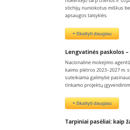
nukentėjo tarp Utenos ir Užpa
stichijų nuniokotus miškus bei
apsaugos taisyklės.
Skaityti daugiau
Lengvatinės paskolos –
Nacionalinė mokėjimo agentūr
kaimo plėtros 2023–2027 m. s
suteikiama galimybė pasinaudo
tinkamo projektų įgyvendinimo
Skaityti daugiau
Tarpiniai pasėliai: kaip 