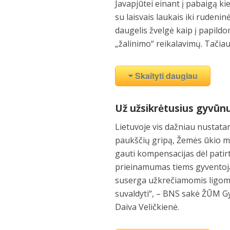
Javapjūtei einant į pabaigą k
su laisvais laukais iki rudeninė
daugelis žvelgė kaip į papildo
„žalinimo“ reikalavimų. Tačiau
Skaityti daugiau
Už užsikrėtusius gyvūnu
Lietuvoje vis dažniau nustatan
paukščių gripą, Žemės ūkio mi
gauti kompensacijas dėl pati
prieinamumas tiems gyventojam
suserga užkrečiamomis ligomis
suvaldyti“, – BNS sakė ŽŪM Gy
Daiva Veličkienė.