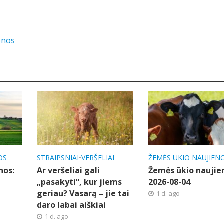
enos
OS
STRAIPSNIAI
•
VERŠELIAI
ŽEMĖS ŪKIO NAUJIEN
nos:
Ar veršeliai gali
Žemės ūkio naujie
„pasakyti“, kur jiems
2026-08-04
geriau? Vasarą – jie tai
1 d. ago
daro labai aiškiai
1 d. ago