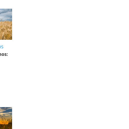
OS
nos: