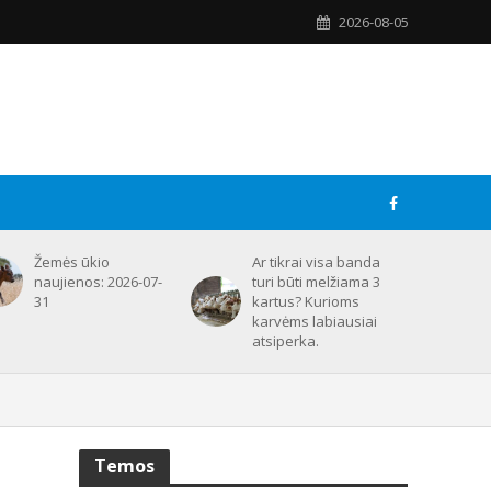
2026-08-05
Žemės ūkio
Ar tikrai visa banda
naujienos: 2026-07-
turi būti melžiama 3
31
kartus? Kurioms
karvėms labiausiai
atsiperka.
Temos