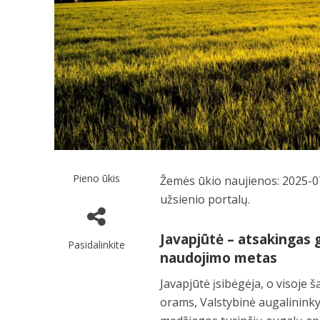
Pieno ūkis
Žemės ūkio naujienos: 2025-07
užsienio portalų.
Javapjūtė – atsakingas 
Pasidalinkite
naudojimo metas
Javapjūtė įsibėgėja, o visoje 
orams, Valstybinė augalininky