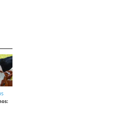
OS
nos: