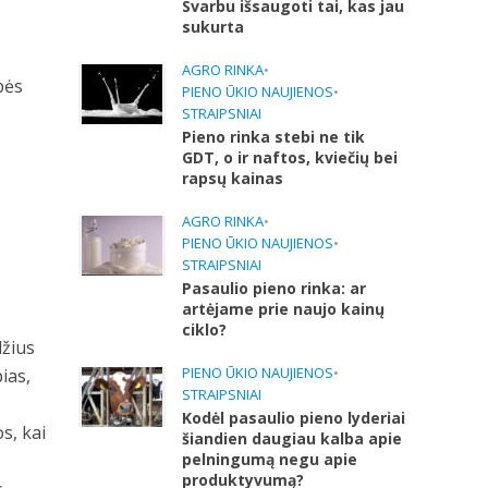
Svarbu išsaugoti tai, kas jau
sukurta
,
AGRO RINKA
•
bės
PIENO ŪKIO NAUJIENOS
•
STRAIPSNIAI
Pieno rinka stebi ne tik
GDT, o ir naftos, kviečių bei
rapsų kainas
AGRO RINKA
•
PIENO ŪKIO NAUJIENOS
•
STRAIPSNIAI
Pasaulio pieno rinka: ar
artėjame prie naujo kainų
ciklo?
džius
PIENO ŪKIO NAUJIENOS
•
ias,
STRAIPSNIAI
Kodėl pasaulio pieno lyderiai
s, kai
šiandien daugiau kalba apie
pelningumą negu apie
produktyvumą?