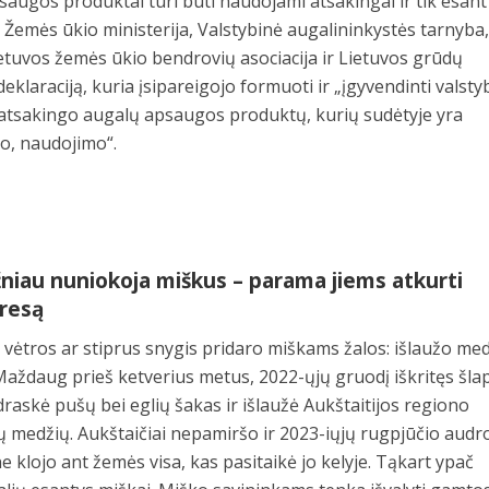
augos produktai turi būti naudojami atsakingai ir tik esant
, Žemės ūkio ministerija, Valstybinė augalininkystės tarnyba
etuvos žemės ūkio bendrovių asociacija ir Lietuvos grūdų
deklaraciją, kuria įsipareigojo formuoti ir „įgyvendinti valsty
ir atsakingo augalų apsaugos produktų, kurių sudėtyje yra
to, naudojimo“.
žniau nuniokoja miškus – parama jiems atkurti
tresą
– vėtros ar stiprus snygis pridaro miškams žalos: išlaužo me
Maždaug prieš ketverius metus, 2022-ųjų gruodį iškritęs šlap
raskė pušų bei eglių šakas ir išlaužė Aukštaitijos regiono
medžių. Aukštaičiai nepamiršo ir 2023-iųjų rugpjūčio audro
 klojo ant žemės visa, kas pasitaikė jo kelyje. Tąkart ypač