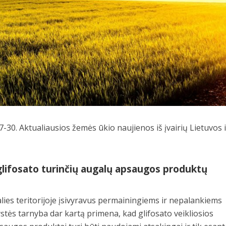
-30. Aktualiausios žemės ūkio naujienos iš įvairių Lietuvos i
glifosato turinčių augalų apsaugos produktų
šalies teritorijoje įsivyravus permainingiems ir nepalankiems
stės tarnyba dar kartą primena, kad glifosato veikliosios