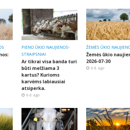
OS
PIENO ŪKIO NAUJIENOS
•
ŽEMĖS ŪKIO NAUJIEN
nos:
STRAIPSNIAI
Žemės ūkio naujie
2026-07-30
Ar tikrai visa banda turi
būti melžiama 3
6 d. ago
kartus? Kurioms
karvėms labiausiai
atsiperka.
6 d. ago