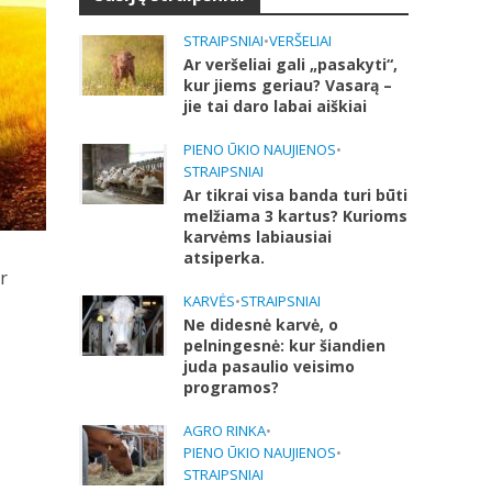
STRAIPSNIAI
•
VERŠELIAI
Ar veršeliai gali „pasakyti“,
kur jiems geriau? Vasarą –
jie tai daro labai aiškiai
PIENO ŪKIO NAUJIENOS
•
STRAIPSNIAI
Ar tikrai visa banda turi būti
melžiama 3 kartus? Kurioms
karvėms labiausiai
atsiperka.
r
KARVĖS
•
STRAIPSNIAI
Ne didesnė karvė, o
pelningesnė: kur šiandien
juda pasaulio veisimo
programos?
AGRO RINKA
•
PIENO ŪKIO NAUJIENOS
•
STRAIPSNIAI