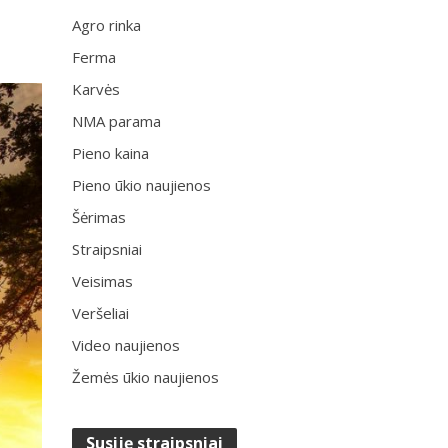
Agro rinka
Ferma
Karvės
NMA parama
Pieno kaina
Pieno ūkio naujienos
Šėrimas
Straipsniai
Veisimas
Veršeliai
Video naujienos
Žemės ūkio naujienos
Susiję straipsniai