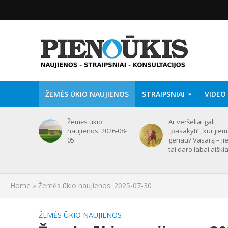
ŽEMĖS ŪKIO NAUJIENOS
STRAIPSNIAI
VIDEO
Žemės ūkio
Ar veršeliai gali
naujienos: 2026-08-
„pasakyti“, kur jie
05
geriau? Vasarą – ji
tai daro labai aiškia
Home
»
Žemės ūkio naujienos: 2025-07-30
ŽEMĖS ŪKIO NAUJIENOS