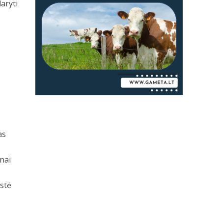
aryti
as
nai
istė