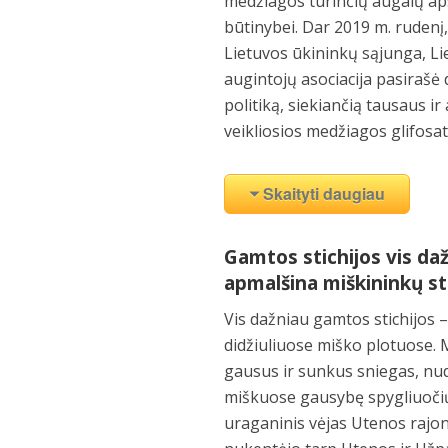
medžiagos turinčių augalų aps
būtinybei. Dar 2019 m. rudenį
Lietuvos ūkininkų sąjunga, Li
augintojų asociacija pasirašė 
politiką, siekiančią tausaus 
veikliosios medžiagos glifosa
Skaityti daugiau
Gamtos stichijos vis da
apmalšina miškininkų s
Vis dažniau gamtos stichijos 
didžiuliuose miško plotuose. 
gausus ir sunkus sniegas, nud
miškuose gausybę spygliuočių 
uraganinis vėjas Utenos rajone