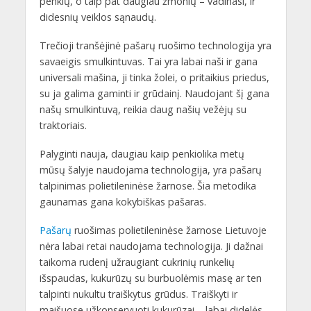
penkių, o taip pat daugiau žmonių – vadinasi, ir
didesnių veiklos sąnaudų.
Trečioji tranšėjinė pašarų ruošimo technologija yra
savaeigis smulkintuvas. Tai yra labai naši ir gana
universali mašina, ji tinka žolei, o pritaikius priedus,
su ja galima gaminti ir grūdainį. Naudojant šį gana
našų smulkintuvą, reikia daug našių vežėjų su
traktoriais.
Palyginti nauja, daugiau kaip penkiolika metų
mūsų šalyje naudojama technologija, yra pašarų
talpinimas polietileninėse žarnose. Šia metodika
gaunamas gana kokybiškas pašaras.
Pašarų
ruošimas polietileninėse žarnose Lietuvoje
nėra labai retai naudojama technologija. Ji dažnai
taikoma rudenį užraugiant cukrinių runkelių
išspaudas, kukurūzų su burbuolėmis masę ar ten
talpinti nukultu traiškytus grūdus. Traiškyti ir
maišuose užkonservuoti kukurūzai – labai didelės