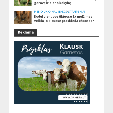
gerovę ir pieno kokybę
PIENO ŪKIO NAUJIENOS
•
STRAIPSNIAI
Kodėl vienuose ūkiuose 3x melžimas
veikia, o kituose prasideda chaosas?
Reklama