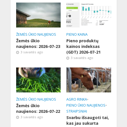
ŽEMĖS ŪKIO NAUJIENOS
PIENO KAINA
Žemės ūkio
Pieno produktų
naujienos: 2026-07-23
kainos indeksas
(GDT) 2026-07-21
3 savaitės ago
3 savaitės ago
ŽEMĖS ŪKIO NAUJIENOS
AGRO RINKA
•
Žemės ūkio
PIENO ŪKIO NAUJIENOS
•
naujienos: 2026-07-22
STRAIPSNIAI
3 savaitės ago
Svarbu išsaugoti tai,
kas jau sukurta