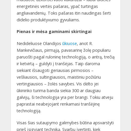
energetinės vertės pašaras, ypač turtingas
angliavandenių. Toks pašaras itin naudingas šerti
didelio produktyvumo gyvuliams.
Pienas ir mėsa gaminami skirtingai
Nedideliuose Olandijos
ūkiuose
, anot R.
Mankevičiaus, pirmąją, pavasarinę žolę populiaru
paruošti pagal ruloninę technologiją, o antrą, trečią
ir ketvirtą – guldyti į tranšėjas. Taip daroma
siekiant išsaugoti geriausias pirmosios –
vešliausios, sultingiausios, maistiniu požiūriu
vertingiausios – žolės savybes. Vis dėlto jei
ūkininko turima banda siekia 300 ar daugiau
galvijų, ši technologija yra per brangi. Tokiu atveju
paprastai neabejojant renkamasi tranšėjinę
technologiją.
Visas šias sutaupymo galimybes būtina apsvarstyti
prieš įsigyjant techniką. Svarbu įvertinti, kiek