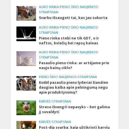
AGRO RINKA
•
PIENO ŪKIO NAUJIENOS
•
STRAIPSNIAI
Svarbu išsaugoti tai, kas jau sukurta
AGRO RINKA
•
PIENO ŪKIO NAUJIENOS
•
STRAIPSNIAI
Pieno rinka stebi ne tik GDT, o ir
naftos, kviečių bei rapsų kainas
AGRO RINKA
•
PIENO ŪKIO NAUJIENOS
•
STRAIPSNIAI
Pasaulio pieno rinka: ar artėjame prie
naujo kainų ciklo?
PIENO ŪKIO NAUJIENOS
•
STRAIPSNIAI
Kodėl pasaulio pieno lyderiai šiandien
daugiau kalba apie pelningumą negu
apie produktyvumą?
KARVĖS
•
STRAIPSNIAI
Streso išvengti nepavyks – bet galima
jį suvaldyti
KARVĖS
•
STRAIPSNIAI
Post-dip svarba: kaip užtikrinti karvių