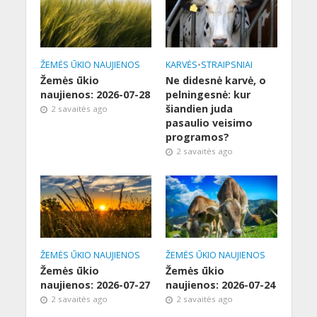
ŽEMĖS ŪKIO NAUJIENOS
KARVĖS
•
STRAIPSNIAI
Žemės ūkio
Ne didesnė karvė, o
naujienos: 2026-07-28
pelningesnė: kur
šiandien juda
2 savaitės ago
pasaulio veisimo
programos?
2 savaitės ago
ŽEMĖS ŪKIO NAUJIENOS
ŽEMĖS ŪKIO NAUJIENOS
Žemės ūkio
Žemės ūkio
naujienos: 2026-07-27
naujienos: 2026-07-24
2 savaitės ago
2 savaitės ago