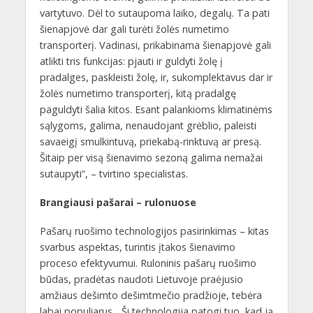
vartytuvo. Dėl to sutaupoma laiko, degalų. Ta pati
šienapjovė dar gali turėti žolės numetimo
transporterį. Vadinasi, prikabinama šienapjovė gali
atlikti tris funkcijas: pjauti ir guldyti žolę į
pradalges, paskleisti žolę, ir, sukomplektavus dar ir
žolės numetimo transporterį, kitą pradalgę
paguldyti šalia kitos. Esant palankioms klimatinėms
sąlygoms, galima, nenaudojant grėblio, paleisti
savaeigį smulkintuvą, priekabą-rinktuvą ar presą.
Šitaip per visą šienavimo sezoną galima nemažai
sutaupyti“, – tvirtino specialistas.
Brangiausi pašarai – rulonuose
Pašarų ruošimo technologijos pasirinkimas – kitas
svarbus aspektas, turintis įtakos šienavimo
proceso efektyvumui. Ruloninis pašarų ruošimo
būdas, pradėtas naudoti Lietuvoje praėjusio
amžiaus dešimto dešimtmečio pradžioje, tebėra
labai populiarus. „Ši technologija patogi tuo, kad ją