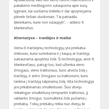
pakabimo medžiagoms sutaupoma apie eurą,
lyginant, kai surišama tinkleliu ir dar apvyniojama
plėvele šešiais sluoksniais. Tai patrauklu
ūkininkams, kurie nori sutaupyti“, – aiškino R.
Mankevičius.
Alternatyva – tranšėjos ir maišai
Viena iš tranšėjinių technologijų yra priekaba-
rinktuvas, kuria surenkama ir į kaupą ar tranšėją
sukraunama apvytinta žolė. Ši technologija, anot R.
Mankevičiaus, patogi tuo, kad užtenka vieno
žmogaus, vieno traktoriaus, kuris atveža žolę į
tranšėją, ir antro žmogaus su traktoriumi, kuris
tankina į tranšėją talpinamą žolę. Kita technologija
yra prikabinamas smulkintuvas. Šiuo atveju
reikalingas smulkintuvą tempiantis traktorius, jį
valdantis žmogus. Susmulkinta žolė pučiama į
priekabą. Tokių priekabų reikia nuo dviejų iki