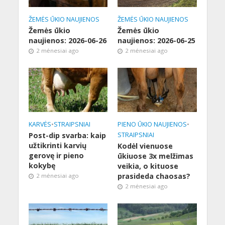
ŽEMĖS ŪKIO NAUJIENOS
ŽEMĖS ŪKIO NAUJIENOS
Žemės ūkio
Žemės ūkio
naujienos: 2026-06-26
naujienos: 2026-06-25
2 mėnesiai ago
2 mėnesiai ago
KARVĖS
•
STRAIPSNIAI
PIENO ŪKIO NAUJIENOS
•
Post-dip svarba: kaip
STRAIPSNIAI
užtikrinti karvių
Kodėl vienuose
gerovę ir pieno
ūkiuose 3x melžimas
kokybę
veikia, o kituose
prasideda chaosas?
2 mėnesiai ago
2 mėnesiai ago