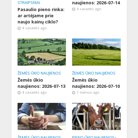
naujienos: 2026-07-14
STRAIPSNIAI
Pasaulio pieno rinka:
4 savaitės ago
ar artėjame prie
naujo kainų ciklo?
4 savaitės ago
ŽEMĖS ŪKIO NAUJIENOS
ŽEMĖS ŪKIO NAUJIENOS
Žemės ūkio
Žemės ūkio
naujienos: 2026-07-13
naujienos: 2026-07-10
4 savaitės ago
1 mėnuo ago
ŽEMĖS ŪKIO NAUJIENOS
PIENO ŪKIO NAUJIENOS
•