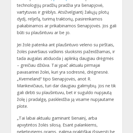
technologijų pradžių pradžia yra šienapjovė,
vartytuvas ir grėblys. Atsižvelgiantį žaliųjų plotų
dydį, reljefą, turimą traktorių, pasirenkamos
pakabinamos ar prikabinamos šienapjovės. Jos gali
būti su plaušintuvu ar be jo.
Jei žolė patenka ant plaušintuvo veleno su pirštais,
žolės paviršiaus vaškinis sluoksnis pažeidžiamas, ir
tada augalas atiduoda į aplinką daugiau drėgmės
– greičiau džiūva. Tai ypač aktualu pirmajai
pavasarinei žolei, kuri yra sodresnė, drėgnesnė.
„Kverneland“ tipo šienapjovės, anot R.
Mankevičiaus, turi dar daugiau galimybių. Jos ne tik
gali dirbti su plaušintuvu, bet ir suguldo nupjautą
žolę į pradalgę, paskleidžia ją visame nupjautame
plote.
„Tai labai aktualu gaminant šienainį, arba
apvytintos žolės silosą. Esant palankiems,
nelietingiems orams, galima praktiškai išsiversti be