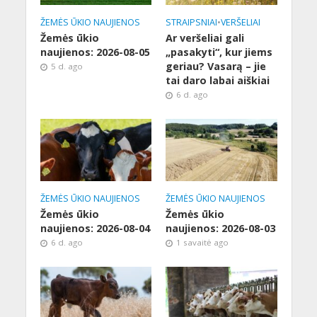
ŽEMĖS ŪKIO NAUJIENOS
STRAIPSNIAI
•
VERŠELIAI
Žemės ūkio
Ar veršeliai gali
naujienos: 2026-08-05
„pasakyti“, kur jiems
geriau? Vasarą – jie
5 d. ago
tai daro labai aiškiai
6 d. ago
ŽEMĖS ŪKIO NAUJIENOS
ŽEMĖS ŪKIO NAUJIENOS
Žemės ūkio
Žemės ūkio
naujienos: 2026-08-04
naujienos: 2026-08-03
6 d. ago
1 savaitė ago