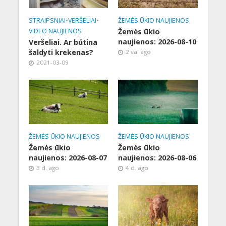
STRAIPSNIAI
•
VERŠELIAI
•
ŽEMĖS ŪKIO NAUJIENOS
VIDEO NAUJIENOS
Žemės ūkio
naujienos: 2026-08-10
Veršeliai. Ar būtina
šaldyti krekenas?
2 val ago
2021-03-09
ŽEMĖS ŪKIO NAUJIENOS
ŽEMĖS ŪKIO NAUJIENOS
Žemės ūkio
Žemės ūkio
naujienos: 2026-08-07
naujienos: 2026-08-06
3 d. ago
4 d. ago