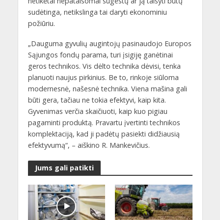
netikėtai nepataisomai sugestų ar ją taisyti būtų
sudėtinga, netikslinga tai daryti ekonominiu
požiūriu.
„Dauguma gyvulių augintojų pasinaudojo Europos
Sąjungos fondų parama, turi įsigiję ganėtinai
geros technikos. Vis dėlto technika dėvisi, tenka
planuoti naujus pirkinius. Be to, rinkoje siūloma
modernesnė, našesnė technika. Viena mašina gali
būti gera, tačiau ne tokia efektyvi, kaip kita.
Gyvenimas verčia skaičiuoti, kaip kuo pigiau
pagaminti produktą. Pravartu įvertinti technikos
komplektaciją, kad ji padėtų pasiekti didžiausią
efektyvumą“, – aiškino R. Mankevičius.
Jums gali patikti