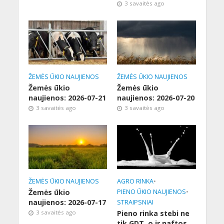
3 savaitės ago
ŽEMĖS ŪKIO NAUJIENOS
ŽEMĖS ŪKIO NAUJIENOS
Žemės ūkio
Žemės ūkio
naujienos: 2026-07-21
naujienos: 2026-07-20
3 savaitės ago
3 savaitės ago
ŽEMĖS ŪKIO NAUJIENOS
AGRO RINKA
•
Žemės ūkio
PIENO ŪKIO NAUJIENOS
•
naujienos: 2026-07-17
STRAIPSNIAI
3 savaitės ago
Pieno rinka stebi ne
tik GDT, o ir naftos,