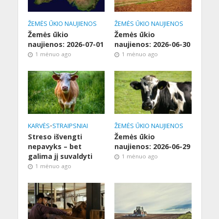
ŽEMĖS ŪKIO NAUJIENOS
ŽEMĖS ŪKIO NAUJIENOS
Žemės ūkio
Žemės ūkio
naujienos: 2026-07-01
naujienos: 2026-06-30
1 mėnuo ago
1 mėnuo ago
KARVĖS
•
STRAIPSNIAI
ŽEMĖS ŪKIO NAUJIENOS
Streso išvengti
Žemės ūkio
nepavyks – bet
naujienos: 2026-06-29
galima jį suvaldyti
1 mėnuo ago
1 mėnuo ago