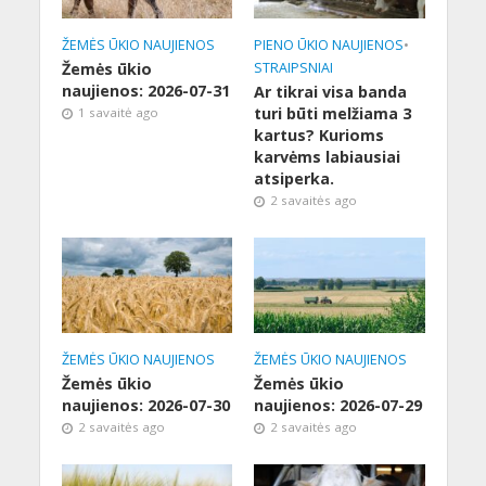
ŽEMĖS ŪKIO NAUJIENOS
PIENO ŪKIO NAUJIENOS
•
Žemės ūkio
STRAIPSNIAI
naujienos: 2026-07-31
Ar tikrai visa banda
turi būti melžiama 3
1 savaitė ago
kartus? Kurioms
karvėms labiausiai
atsiperka.
2 savaitės ago
ŽEMĖS ŪKIO NAUJIENOS
ŽEMĖS ŪKIO NAUJIENOS
Žemės ūkio
Žemės ūkio
naujienos: 2026-07-30
naujienos: 2026-07-29
2 savaitės ago
2 savaitės ago