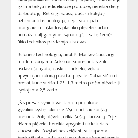
galima taikyti nedideliuose plotuose, nereikia daug
darbuotojų. Bet ši geriausią pašarų kokybę
užtikrinanti technologija, deja, yra ir pati
brangiausia – išlaidos plastiko plėvelei sudaro
nemažą dalį gamybos sąnaudų“, – sakė žemės
ūkio technikos pardavėjo atstovas.
Ruloninė technologija, anot R. Mankevičiaus, irgi
modernizuojama. Anksčiau supresuotas žoles
rišdavo špagatu, paskui – tinkleliu, vėliau
apvyniojant ruloną plastiko plėvele. Dabar siūlomi
presai, kurie suriša 1,25–1,3 metro pločio plėvele. Ji
vyniojama 2,5 karto.
„Šis presas-vyniotuvas tampa populiarus
gyvulininkystės ūkiuose. Vyniojant jau surištą
presuotą žolę plėvele, reikia šešių sluoksnių. O jei
rišama plėvele, bereikia apvynioti tik keturiais
sluoksniais. Kokybei nesikeičiant, sutaupoma.
Apskaičiuota, kad nuo vieno rulono rišamosioms ir