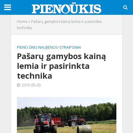
Home
»
Pašarų gamybos kainą lemia ir pasirinkta
technika
PIENO ŪKIO NAUJIENOS
•
STRAIPSNIAI
Pašarų gamybos kainą
lemia ir pasirinkta
technika
2015-05-20