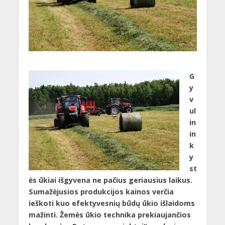
G
y
v
ul
in
in
k
y
st
ės ūkiai išgyvena ne pačius geriausius laikus.
Sumažėjusios produkcijos kainos verčia
ieškoti kuo efektyvesnių būdų ūkio išlaidoms
mažinti. Žemės ūkio technika prekiaujančios