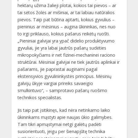
hektarų užima žalieji plotai, kokios tai pievos – ar
tai sėtos žolės ar mišiniai, ar tai labiau natūralios
pievos. Taip pat būtina aptarti, kokius gyvulius –
pieninius ar mėsinius – augina ūkininkas, nes nuo
to irgi priklauso, kokius pašarus reikėtų ruošti.
„Pieniniai galvijai yra ypač didelio produktyvumo
gyvuliai, jie yra labai jautrūs pašarų sudėties
mikropokyčiams ir net fizinei-mechaninei raciono
struktūrai. Mėsiniai galvijai ne tiek jautrūs aplinkai ir
pašarams, jie paprastai auginami pagal
ekstensyvios gyvulininkystės principus. Mėsinių
galvijų ūkyje vargiai prireiks savaeigio
smulkintuvo“, – samprotavo pašarų ruošimo
technikos specialistas.
Jis taip pat įsitikinęs, kad nėra netinkamo laiko
ūkininkams mąstyti apie naujas ūkio galimybes.
Tam tikri apmąstymai netgi galėtų padėti
susiorientuoti, jeigu per šienapjūtę technika