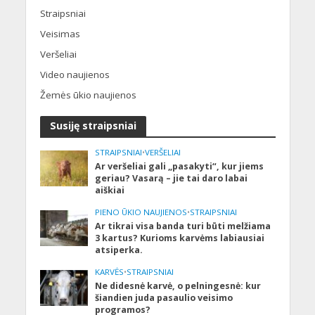
Straipsniai
Veisimas
Veršeliai
Video naujienos
Žemės ūkio naujienos
Susiję straipsniai
STRAIPSNIAI
•
VERŠELIAI
Ar veršeliai gali „pasakyti“, kur jiems
geriau? Vasarą – jie tai daro labai
aiškiai
PIENO ŪKIO NAUJIENOS
•
STRAIPSNIAI
Ar tikrai visa banda turi būti melžiama
3 kartus? Kurioms karvėms labiausiai
atsiperka.
KARVĖS
•
STRAIPSNIAI
Ne didesnė karvė, o pelningesnė: kur
šiandien juda pasaulio veisimo
programos?