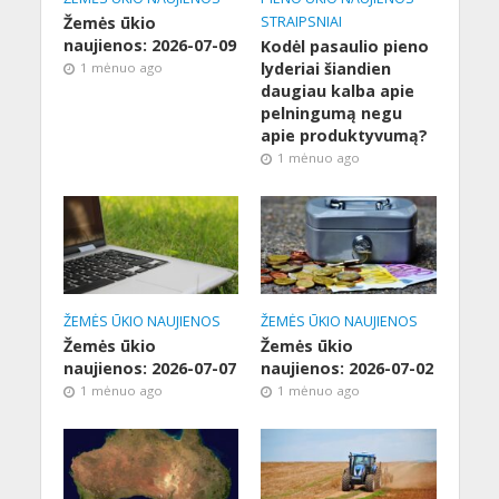
Žemės ūkio
STRAIPSNIAI
naujienos: 2026-07-09
Kodėl pasaulio pieno
lyderiai šiandien
1 mėnuo ago
daugiau kalba apie
pelningumą negu
apie produktyvumą?
1 mėnuo ago
ŽEMĖS ŪKIO NAUJIENOS
ŽEMĖS ŪKIO NAUJIENOS
Žemės ūkio
Žemės ūkio
naujienos: 2026-07-07
naujienos: 2026-07-02
1 mėnuo ago
1 mėnuo ago