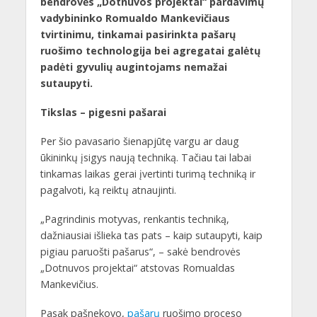
bendrovės „Dotnuvos projektai“ pardavimų
vadybininko Romualdo Mankevičiaus
tvirtinimu, tinkamai pasirinkta pašarų
ruošimo technologija bei agregatai galėtų
padėti gyvulių augintojams nemažai
sutaupyti.
Tikslas – pigesni pašarai
Per šio pavasario šienapjūtę vargu ar daug
ūkininkų įsigys naują techniką. Tačiau tai labai
tinkamas laikas gerai įvertinti turimą techniką ir
pagalvoti, ką reiktų atnaujinti.
„Pagrindinis motyvas, renkantis techniką,
dažniausiai išlieka tas pats – kaip sutaupyti, kaip
pigiau paruošti pašarus“, – sakė bendrovės
„Dotnuvos projektai“ atstovas Romualdas
Mankevičius.
Pasak pašnekovo,
pašarų
ruošimo proceso