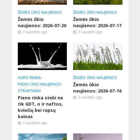
ŽEMĖS ŪKIO NAUJIENOS
ŽEMĖS ŪKIO NAUJIENOS
Žemės ūkio
Žemės ūkio
naujienos: 2026-07-20
naujienos: 2026-07-17
3 savaitės ago
3 savaitės ago
AGRO RINKA
•
ŽEMĖS ŪKIO NAUJIENOS
PIENO ŪKIO NAUJIENOS
•
Žemės ūkio
naujienos: 2026-07-16
STRAIPSNIAI
Pieno rinka stebi ne
3 savaitės ago
tik GDT, o ir naftos,
kviečių bei rapsų
kainas
3 savaitės ago