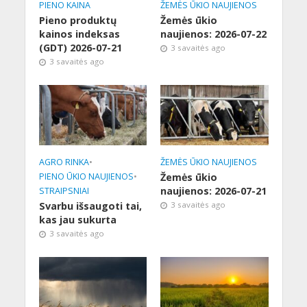
PIENO KAINA
ŽEMĖS ŪKIO NAUJIENOS
Pieno produktų
Žemės ūkio
kainos indeksas
naujienos: 2026-07-22
(GDT) 2026-07-21
3 savaitės ago
3 savaitės ago
AGRO RINKA
•
ŽEMĖS ŪKIO NAUJIENOS
PIENO ŪKIO NAUJIENOS
•
Žemės ūkio
naujienos: 2026-07-21
STRAIPSNIAI
Svarbu išsaugoti tai,
3 savaitės ago
kas jau sukurta
3 savaitės ago