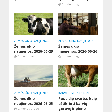
1 mėnuo ago
ŽEMĖS ŪKIO NAUJIENOS
ŽEMĖS ŪKIO NAUJIENOS
Žemės ūkio
Žemės ūkio
naujienos: 2026-06-29
naujienos: 2026-06-26
1 mėnuo ago
1 mėnuo ago
ŽEMĖS ŪKIO NAUJIENOS
KARVĖS
•
STRAIPSNIAI
Žemės ūkio
Post-dip svarba: kaip
naujienos: 2026-06-25
užtikrinti karvių
gerovę ir pieno
2 mėnesiai ago