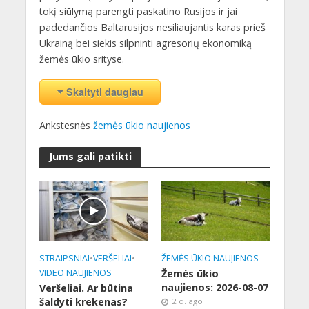
tokį siūlymą parengti paskatino Rusijos ir jai
padedančios Baltarusijos nesiliaujantis karas prieš
Ukrainą bei siekis silpninti agresorių ekonomiką
žemės ūkio srityse.
Skaityti daugiau
Ankstesnės
žemės ūkio naujienos
Jums gali patikti
STRAIPSNIAI
•
VERŠELIAI
•
ŽEMĖS ŪKIO NAUJIENOS
VIDEO NAUJIENOS
Žemės ūkio
naujienos: 2026-08-07
Veršeliai. Ar būtina
šaldyti krekenas?
2 d. ago