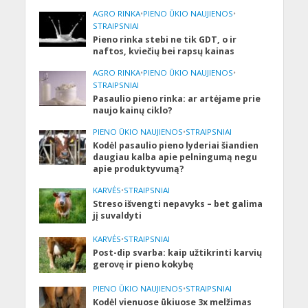
AGRO RINKA
•
PIENO ŪKIO NAUJIENOS
•
STRAIPSNIAI
Pieno rinka stebi ne tik GDT, o ir
naftos, kviečių bei rapsų kainas
AGRO RINKA
•
PIENO ŪKIO NAUJIENOS
•
STRAIPSNIAI
Pasaulio pieno rinka: ar artėjame prie
naujo kainų ciklo?
PIENO ŪKIO NAUJIENOS
•
STRAIPSNIAI
Kodėl pasaulio pieno lyderiai šiandien
daugiau kalba apie pelningumą negu
apie produktyvumą?
KARVĖS
•
STRAIPSNIAI
Streso išvengti nepavyks – bet galima
jį suvaldyti
KARVĖS
•
STRAIPSNIAI
Post-dip svarba: kaip užtikrinti karvių
gerovę ir pieno kokybę
PIENO ŪKIO NAUJIENOS
•
STRAIPSNIAI
Kodėl vienuose ūkiuose 3x melžimas