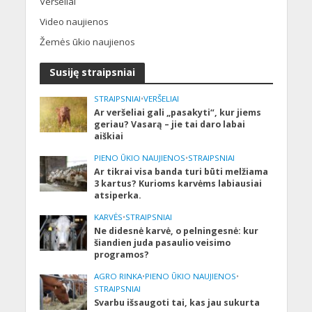
Veršeliai
Video naujienos
Žemės ūkio naujienos
Susiję straipsniai
STRAIPSNIAI
•
VERŠELIAI
Ar veršeliai gali „pasakyti“, kur jiems
geriau? Vasarą – jie tai daro labai
aiškiai
PIENO ŪKIO NAUJIENOS
•
STRAIPSNIAI
Ar tikrai visa banda turi būti melžiama
3 kartus? Kurioms karvėms labiausiai
atsiperka.
KARVĖS
•
STRAIPSNIAI
Ne didesnė karvė, o pelningesnė: kur
šiandien juda pasaulio veisimo
programos?
AGRO RINKA
•
PIENO ŪKIO NAUJIENOS
•
STRAIPSNIAI
Svarbu išsaugoti tai, kas jau sukurta