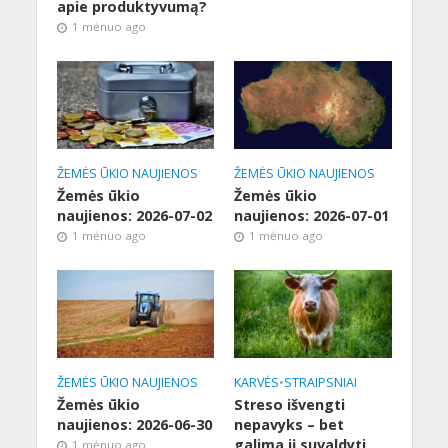
apie produktyvumą?
1 mėnuo ago
ŽEMĖS ŪKIO NAUJIENOS
ŽEMĖS ŪKIO NAUJIENOS
Žemės ūkio
Žemės ūkio
naujienos: 2026-07-02
naujienos: 2026-07-01
1 mėnuo ago
1 mėnuo ago
ŽEMĖS ŪKIO NAUJIENOS
KARVĖS
•
STRAIPSNIAI
Žemės ūkio
Streso išvengti
naujienos: 2026-06-30
nepavyks – bet
galima jį suvaldyti
1 mėnuo ago