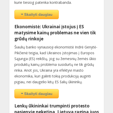
kurie tiesiog patenka kontrabanda.
Skaityti daugiau
Ekonomistė: Ukrainai įstojus į ES
matysime kainų problemas ne vien tik
grūdų rinkoje
Šiaulių banko vyriausioji ekonomistė Indrė Genytė-
Pikčienė teigia, kad Ukrainos įstojimas į Europos
Sąjunga (ES) reikštų, jog su žemesnių žemės ūkio
produktų kainų problema susidurtų ne tik grūdų
rinka. Anot jos, Ukraina yra efektyvi masto
ekonomika, kuri galinti tokią produkciją auginti
pigiau, nei daugelio kitų ES šalių ūkininkų.
Skaityti daugiau
Lenkų ūkininkai trumpinti protesto
pasienyje neketina, Lietuva ragina juos