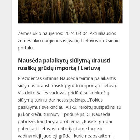
Žemės ūkio naujienos: 2024-03-04. Aktualiausios
žemės ūkio naujienos iš įvairių Lietuvos ir užsienio
portalų.
Nausėda palaikytų siūlymą drausti
rusiškų grūdų importą į Lietuvą
Prezidentas Gitanas Nausėda tvirtina palaikantis
siūlymus drausti rusiškų grūdų importą į Lietuvą.
Vis dėlto šalies vadovas pridūrė su konkrečių
siūlymų turiniu dar nesusipažinęs. „Tokius
pasiūlymus sveikinčiau. Aišku, reikėtų susipažinti su
jų konkrečiu turiniu“, – pridūrė jis. G. Nausėda
pabrėžė, kad tai yra problema. „Rusiški grūdai
patenka į Lietuvos teritoriją, tame tarpe ir
vadinamieji juodieji grūdai, kurie neapskaitomi,