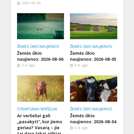
2021-03-09
ŽEMĖS ŪKIO NAUJIENOS
ŽEMĖS ŪKIO NAUJIENOS
Žemės ūkio
Žemės ūkio
naujienos: 2026-08-06
naujienos: 2026-08-05
3 d. ago
4 d. ago
STRAIPSNIAI
•
VERŠELIAI
ŽEMĖS ŪKIO NAUJIENOS
Ar veršeliai gali
Žemės ūkio
„pasakyti“, kur jiems
naujienos: 2026-08-04
geriau? Vasarą – jie
5 d. ago
tai daro labai aiškiai