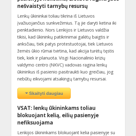
nešvaistyti tarnybų resursų
Lenkų ūkininkai toliau tikrina iš Lietuvos
įvažiuojančius sunkvežimius. Tą jie daryti ketina iki
penktadienio. Nors Lenkijos ir Lietuvos valdžia
tikisi, kad ūkininkų patikrinimai galėtų baigtis ir
anksčiau, tiek patys protestuotojai, tiek Lietuvos
žemės ūkio rūmai tvirtina, kad akcija turėtų tęstis
tiek, kiek ir planuota. Visgi Nacionalinio krizių
valdymo centro (NKVC) vadovas ragina lenkų
ūkininkus iš pasienio pasitraukti kuo greičiau, jog
nebūtų eikvojami atsakingų tarnybų resursai.
Skaityti daugiau
VSAT: lenkų ūkininkams toliau
blokuojant kelią, eilių pasienyje
nefiksuojama
Lenkijos ūkininkams blokuojant kelia pasienyje su