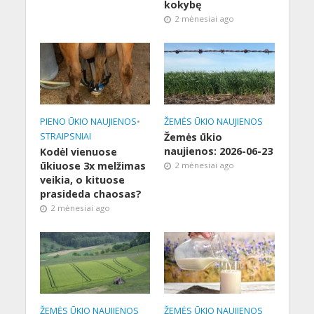
kokybę
2 mėnesiai ago
PIENO ŪKIO NAUJIENOS
•
ŽEMĖS ŪKIO NAUJIENOS
STRAIPSNIAI
Žemės ūkio
naujienos: 2026-06-23
Kodėl vienuose
ūkiuose 3x melžimas
2 mėnesiai ago
veikia, o kituose
prasideda chaosas?
2 mėnesiai ago
ŽEMĖS ŪKIO NAUJIENOS
ŽEMĖS ŪKIO NAUJIENOS