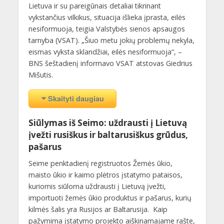
Lietuva ir su pareigūnais detaliai tikrinant
vykstančius vilkikus, situacija išlieka įprasta, eilės
nesiformuoja, teigia Valstybės sienos apsaugos
tarnyba (VSAT). „Šiuo metu jokių problemų nekyla,
eismas vyksta sklandžiai, eilės nesiformuoja“, –
BNS šeštadienį informavo VSAT atstovas Giedrius
Mišutis.
Skaityti daugiau
Siūlymas iš Seimo: uždrausti į Lietuvą
įvežti rusiškus ir baltarusiškus grūdus,
pašarus
Seime penktadienį registruotos Žemės ūkio,
maisto ūkio ir kaimo plėtros įstatymo pataisos,
kuriomis siūloma uždrausti į Lietuvą įvežti,
importuoti žemės ūkio produktus ir pašarus, kurių
kilmės šalis yra Rusijos ar Baltarusija. Kaip
pažymima įstatymo projekto aiškinamajame rašte,