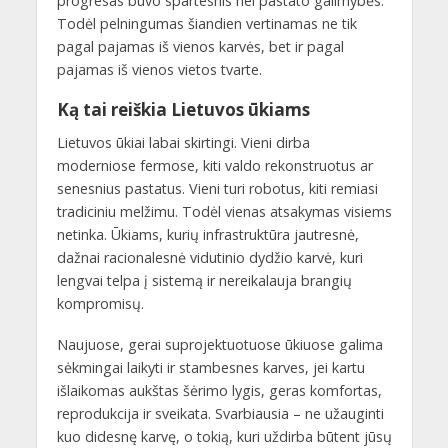
progresas buvo spartesnis nei pastato galimybės.
Todėl pelningumas šiandien vertinamas ne tik
pagal pajamas iš vienos karvės, bet ir pagal
pajamas iš vienos vietos tvarte.
Ką tai reiškia Lietuvos ūkiams
Lietuvos ūkiai labai skirtingi. Vieni dirba
moderniose fermose, kiti valdo rekonstruotus ar
senesnius pastatus. Vieni turi robotus, kiti remiasi
tradiciniu melžimu. Todėl vienas atsakymas visiems
netinka. Ūkiams, kurių infrastruktūra jautresnė,
dažnai racionalesnė vidutinio dydžio karvė, kuri
lengvai telpa į sistemą ir nereikalauja brangių
kompromisų.
Naujuose, gerai suprojektuotuose ūkiuose galima
sėkmingai laikyti ir stambesnes karves, jei kartu
išlaikomas aukštas šėrimo lygis, geras komfortas,
reprodukcija ir sveikata. Svarbiausia – ne užauginti
kuo didesnę karvę, o tokią, kuri uždirba būtent jūsų