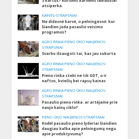
3 kartus? Kurioms karvėms labiausiai
atsiperka.
KARVĖS
•
STRAIPSNIAI
Ne didesnė karvė, o pelningesnė: kur
šiandien juda pasaulio veisimo
programos?
AGRO RINKA
•
PIENO ŪKIO NAUJIENOS
•
STRAIPSNIAI
Svarbu išsaugoti tai, kas jau sukurta
AGRO RINKA
•
PIENO ŪKIO NAUJIENOS
•
STRAIPSNIAI
Pieno rinka stebi ne tik GDT, o ir
naftos, kviečių bei rapsų kainas
AGRO RINKA
•
PIENO ŪKIO NAUJIENOS
•
STRAIPSNIAI
Pasaulio pieno rinka: ar artėjame prie
naujo kainų ciklo?
PIENO ŪKIO NAUJIENOS
•
STRAIPSNIAI
Kodėl pasaulio pieno lyderiai šiandien
daugiau kalba apie pelningumą negu
apie produktyvumą?