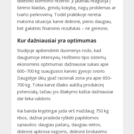
didesnio komforto rezervo. Ji jautriau reaguoja į
šėrimo klaidas, grindų kokybę, nagų problemas ar
tvarto perkrovimą. Todėl praktikoje neretai
matoma situacija: karvė didesnė, pieno daugiau,
bet galutinis finansinis rezultatas – ne geresnis.
Kur dažniausiai yra optimumas
Studijoje apibendrinti duomenys rodo, kad
daugumoje intensyvių Holšteino tipo sistemų
ekonominis optimumas dažniausiai sukasi apie
600–700 kg suaugusios karvės gyvojo svorio.
Daugelyje ūkių ypač racionali zona yra apie 650–
700 kg. Tokia karvė išlaiko aukštą produkcinį
potencialą, tačiau jos išlaikymo kaštai dažniausiai
dar lieka valdomi.
Kai banda kryptingai juda virš maždaug 750 kg
ribos, dažnai pradeda ryškėti papildomos
sąnaudos: daugiau pašarų, daugiau vietos,
didesnė apkrova nagoms, didesnė brokavimo