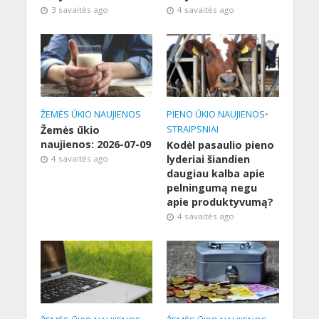
3 savaitės ago
4 savaitės ago
ŽEMĖS ŪKIO NAUJIENOS
PIENO ŪKIO NAUJIENOS
•
Žemės ūkio
STRAIPSNIAI
naujienos: 2026-07-09
Kodėl pasaulio pieno
lyderiai šiandien
4 savaitės ago
daugiau kalba apie
pelningumą negu
apie produktyvumą?
4 savaitės ago