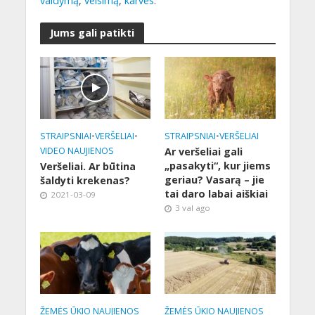
valdymą
,
veisimą
,
karves
.
Jums gali patikti
STRAIPSNIAI
•
VERŠELIAI
•
STRAIPSNIAI
•
VERŠELIAI
VIDEO NAUJIENOS
Ar veršeliai gali
„pasakyti“, kur jiems
Veršeliai. Ar būtina
geriau? Vasarą – jie
šaldyti krekenas?
tai daro labai aiškiai
2021-03-09
3 val ago
ŽEMĖS ŪKIO NAUJIENOS
ŽEMĖS ŪKIO NAUJIENOS