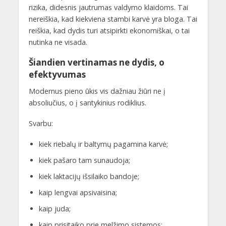
rizika, didesnis jautrumas valdymo klaidoms. Tai
nereiškia, kad kiekviena stambi karvė yra bloga. Tai
reiškia, kad dydis turi atsipirkti ekonomiškai, o tai
nutinka ne visada.
Šiandien vertinamas ne dydis, o
efektyvumas
Modernus pieno ūkis vis dažniau žiūri ne į
absoliučius, o į santykinius rodiklius.
Svarbu:
kiek riebalų ir baltymų pagamina karvė;
kiek pašaro tam sunaudoja;
kiek laktacijų išsilaiko bandoje;
kaip lengvai apsivaisina;
kaip juda;
kaip prisitaiko prie melžimo sistemos;