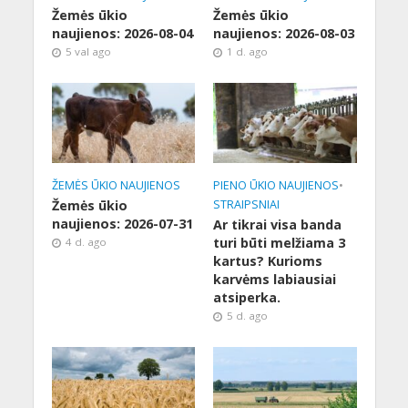
Žemės ūkio
Žemės ūkio
naujienos: 2026-08-04
naujienos: 2026-08-03
5 val ago
1 d. ago
ŽEMĖS ŪKIO NAUJIENOS
PIENO ŪKIO NAUJIENOS
•
Žemės ūkio
STRAIPSNIAI
naujienos: 2026-07-31
Ar tikrai visa banda
turi būti melžiama 3
4 d. ago
kartus? Kurioms
karvėms labiausiai
atsiperka.
5 d. ago