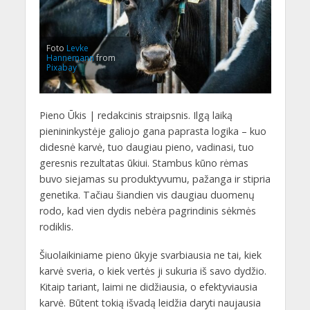
Foto
Levke
Hannemann
from
Pixabay
Pieno Ūkis | redakcinis straipsnis. Ilgą laiką
pienininkystėje galiojo gana paprasta logika – kuo
didesnė karvė, tuo daugiau pieno, vadinasi, tuo
geresnis rezultatas ūkiui. Stambus kūno rėmas
buvo siejamas su produktyvumu, pažanga ir stipria
genetika. Tačiau šiandien vis daugiau duomenų
rodo, kad vien dydis nebėra pagrindinis sėkmės
rodiklis.
Šiuolaikiniame pieno ūkyje svarbiausia ne tai, kiek
karvė sveria, o kiek vertės ji sukuria iš savo dydžio.
Kitaip tariant, laimi ne didžiausia, o efektyviausia
karvė. Būtent tokią išvadą leidžia daryti naujausia