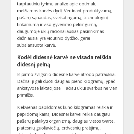
tarptautinių tyrimų analizė apie optimalų
melžiamos karvės dydį. Vertinant produktyvumą,
pašarų sąnaudas, sveikatingumą, technologinį
tinkamumą ir viso gyvenimo pelningumą,
daugumoje ūkių racionaliausias pasirinkimas
dažniausiai yra vidutinio dydžio, gerai
subalansuota karvė.
Kodėl didesnė karvė ne visada reiškia
didesnį pelną
Iš pirmo žvilgsnio didesnė karvė atrodo patraukliai.
Dažnai ji gali duoti daugiau pieno kilogramų, ypač
ankstyvose laktacijose. Tačiau ūkiui svarbus ne vien
primilžis.
Kiekvienas papildomas kūno kilogramas reiškia ir
papildomą kainą. Didesnei karvei reikia daugiau
pašarų palaikyti organizmą, daugiau vietos tvarte,
platesnių guoliaviečių, erdvesnių praėjimų,