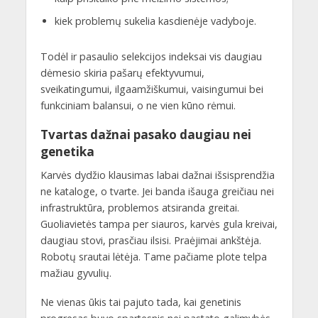
kiek problemų sukelia kasdienėje vadyboje.
Todėl ir pasaulio selekcijos indeksai vis daugiau
dėmesio skiria pašarų efektyvumui,
sveikatingumui, ilgaamžiškumui, vaisingumui bei
funkciniam balansui, o ne vien kūno rėmui.
Tvartas dažnai pasako daugiau nei
genetika
Karvės dydžio klausimas labai dažnai išsisprendžia
ne kataloge, o tvarte. Jei banda išauga greičiau nei
infrastruktūra, problemos atsiranda greitai.
Guoliavietės tampa per siauros, karvės gula kreivai,
daugiau stovi, prasčiau ilsisi. Praėjimai ankštėja.
Robotų srautai lėtėja. Tame pačiame plote telpa
mažiau gyvulių.
Ne vienas ūkis tai pajuto tada, kai genetinis