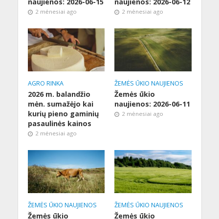
naujienos: 2026-06-15
naujienos: 2026-06-12
2 mėnesiai ago
2 mėnesiai ago
AGRO RINKA
ŽEMĖS ŪKIO NAUJIENOS
2026 m. balandžio
Žemės ūkio
mėn. sumažėjo kai
naujienos: 2026-06-11
kurių pieno gaminių
2 mėnesiai ago
pasaulinės kainos
2 mėnesiai ago
ŽEMĖS ŪKIO NAUJIENOS
ŽEMĖS ŪKIO NAUJIENOS
Žemės ūkio
Žemės ūkio