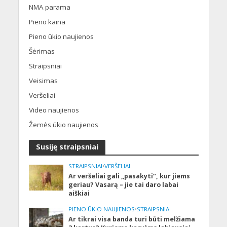
NMA parama
Pieno kaina
Pieno ūkio naujienos
Šėrimas
Straipsniai
Veisimas
Veršeliai
Video naujienos
Žemės ūkio naujienos
Susiję straipsniai
STRAIPSNIAI
•
VERŠELIAI
Ar veršeliai gali „pasakyti“, kur jiems
geriau? Vasarą – jie tai daro labai
aiškiai
PIENO ŪKIO NAUJIENOS
•
STRAIPSNIAI
Ar tikrai visa banda turi būti melžiama