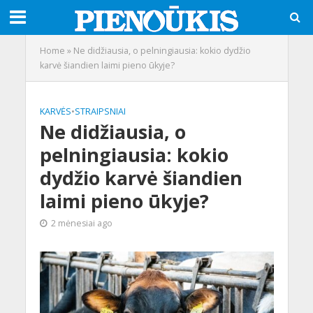
Home
»
Ne didžiausia, o pelningiausia: kokio dydžio
karvė šiandien laimi pieno ūkyje?
KARVĖS
•
STRAIPSNIAI
Ne didžiausia, o
pelningiausia: kokio
dydžio karvė šiandien
laimi pieno ūkyje?
2 mėnesiai ago