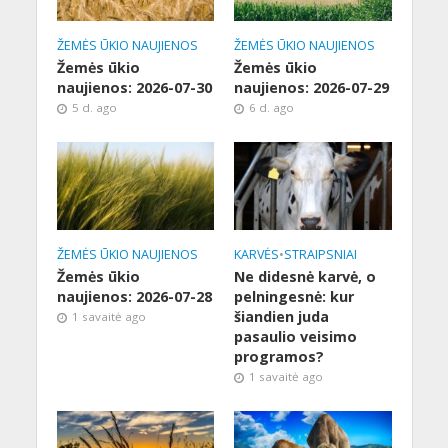
ŽEMĖS ŪKIO NAUJIENOS
ŽEMĖS ŪKIO NAUJIENOS
Žemės ūkio
Žemės ūkio
naujienos: 2026-07-30
naujienos: 2026-07-29
5 d. ago
6 d. ago
ŽEMĖS ŪKIO NAUJIENOS
KARVĖS
•
STRAIPSNIAI
Žemės ūkio
Ne didesnė karvė, o
naujienos: 2026-07-28
pelningesnė: kur
šiandien juda
1 savaitė ago
pasaulio veisimo
programos?
1 savaitė ago