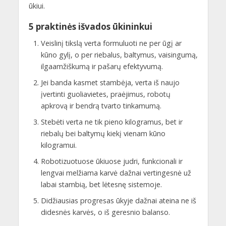
ūkiui.
5 praktinės išvados ūkininkui
Veislinį tikslą verta formuluoti ne per ūgį ar
kūno gylį, o per riebalus, baltymus, vaisingumą,
ilgaamžiškumą ir pašarų efektyvumą.
Jei banda kasmet stambėja, verta iš naujo
įvertinti guoliavietes, praėjimus, robotų
apkrovą ir bendrą tvarto tinkamumą.
Stebėti verta ne tik pieno kilogramus, bet ir
riebalų bei baltymų kiekį vienam kūno
kilogramui.
Robotizuotuose ūkiuose judri, funkcionali ir
lengvai melžiama karvė dažnai vertingesnė už
labai stambią, bet lėtesnę sistemoje.
Didžiausias progresas ūkyje dažnai ateina ne iš
didesnės karvės, o iš geresnio balanso.