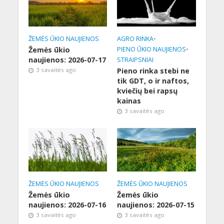
ŽEMĖS ŪKIO NAUJIENOS
AGRO RINKA
•
Žemės ūkio
PIENO ŪKIO NAUJIENOS
•
naujienos: 2026-07-17
STRAIPSNIAI
3 savaitės ago
Pieno rinka stebi ne
tik GDT, o ir naftos,
kviečių bei rapsų
kainas
3 savaitės ago
ŽEMĖS ŪKIO NAUJIENOS
ŽEMĖS ŪKIO NAUJIENOS
Žemės ūkio
Žemės ūkio
naujienos: 2026-07-16
naujienos: 2026-07-15
3 savaitės ago
3 savaitės ago