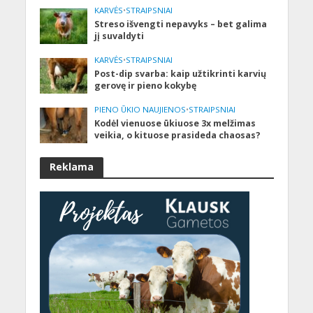
KARVĖS
•
STRAIPSNIAI
Streso išvengti nepavyks – bet galima
jį suvaldyti
KARVĖS
•
STRAIPSNIAI
Post-dip svarba: kaip užtikrinti karvių
gerovę ir pieno kokybę
PIENO ŪKIO NAUJIENOS
•
STRAIPSNIAI
Kodėl vienuose ūkiuose 3x melžimas
veikia, o kituose prasideda chaosas?
Reklama