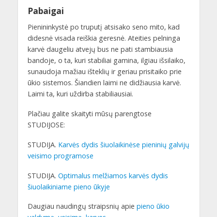
Pabaigai
Pienininkystė po truputį atsisako seno mito, kad
didesnė visada reiškia geresnė. Ateities pelninga
karvė daugeliu atvejų bus ne pati stambiausia
bandoje, o ta, kuri stabiliai gamina, ilgiau išsilaiko,
sunaudoja mažiau išteklių ir geriau prisitaiko prie
ūkio sistemos. Šiandien laimi ne didžiausia karvė.
Laimi ta, kuri uždirba stabiliausiai.
Plačiau galite skaityti mūsų parengtose
STUDIJOSE:
STUDIJA.
Karvės dydis šiuolaikinėse pieninių galvijų
veisimo programose
STUDIJA.
Optimalus melžiamos karvės dydis
šiuolaikiniame pieno ūkyje
Daugiau naudingų straipsnių apie
pieno ūkio