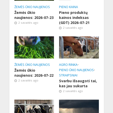
ŽEMĖS ŪKIO NAUJIENOS
PIENO KAINA
Žemės ūkio
Pieno produktų
naujienos: 2026-07-23
kainos indeksas
(GDT) 2026-07-21
2 savaitės ago
2 savaitės ago
ŽEMĖS ŪKIO NAUJIENOS
AGRO RINKA
•
Žemės ūkio
PIENO ŪKIO NAUJIENOS
•
naujienos: 2026-07-22
STRAIPSNIAI
2 savaitės ago
Svarbu išsaugoti tai,
kas jau sukurta
2 savaitės ago