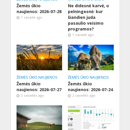
Žemės ūkio
Ne didesnė karvė, o
naujienos: 2026-07-28
pelningesnė: kur
šiandien juda
1 savaitė ago
pasaulio veisimo
programos?
1 savaitė ago
ŽEMĖS ŪKIO NAUJIENOS
ŽEMĖS ŪKIO NAUJIENOS
Žemės ūkio
Žemės ūkio
naujienos: 2026-07-27
naujienos: 2026-07-24
2 savaitės ago
2 savaitės ago