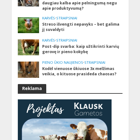
daugiau kalba apie pelningumą negu
apie produktyvumą?
KARVĖS
•
STRAIPSNIAI
Streso išvengti nepavyks – bet galima
jį suvaldyti
KARVĖS
•
STRAIPSNIAI
Post-dip svarba: kaip užtikrinti karvių
gerovę ir pieno kokybę
PIENO ŪKIO NAUJIENOS
•
STRAIPSNIAI
Kodėl vienuose ūkiuose 3x melžimas
veikia, o kituose prasideda chaosas?
Reklama