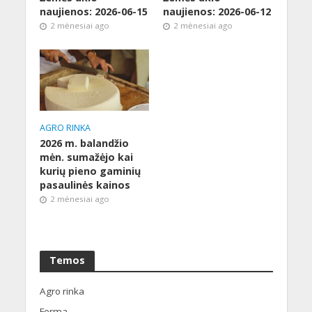
naujienos: 2026-06-15
naujienos: 2026-06-12
2 mėnesiai ago
2 mėnesiai ago
AGRO RINKA
2026 m. balandžio
mėn. sumažėjo kai
kurių pieno gaminių
pasaulinės kainos
2 mėnesiai ago
Temos
Agro rinka
Ferma