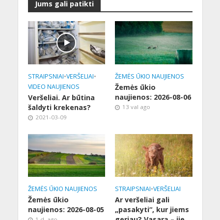
Jums gali patikti
STRAIPSNIAI
•
VERŠELIAI
•
ŽEMĖS ŪKIO NAUJIENOS
VIDEO NAUJIENOS
Žemės ūkio
naujienos: 2026-08-06
Veršeliai. Ar būtina
šaldyti krekenas?
13 val ago
2021-03-09
ŽEMĖS ŪKIO NAUJIENOS
STRAIPSNIAI
•
VERŠELIAI
Žemės ūkio
Ar veršeliai gali
naujienos: 2026-08-05
„pasakyti“, kur jiems
geriau? Vasarą – jie
1 d. ago