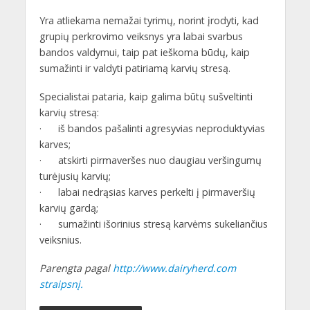
Yra atliekama nemažai tyrimų, norint įrodyti, kad
grupių perkrovimo veiksnys yra labai svarbus
bandos valdymui, taip pat ieškoma būdų, kaip
sumažinti ir valdyti patiriamą karvių stresą.
Specialistai pataria, kaip galima būtų sušveltinti
karvių stresą:
· iš bandos pašalinti agresyvias neproduktyvias
karves;
· atskirti pirmaveršes nuo daugiau veršingumų
turėjusių karvių;
· labai nedrąsias karves perkelti į pirmaveršių
karvių gardą;
· sumažinti išorinius stresą karvėms sukeliančius
veiksnius.
Parengta pagal
http://www.dairyherd.com
straipsnį.