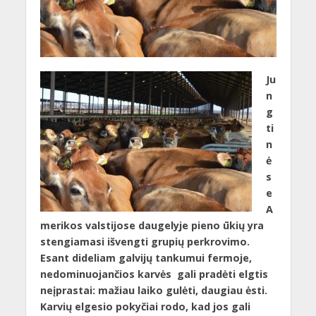
Ju
n
g
ti
n
ė
s
e
A
merikos valstijose daugelyje pieno ūkių yra
stengiamasi išvengti grupių perkrovimo.
Esant dideliam galvijų tankumui fermoje,
nedominuojančios karvės gali pradėti elgtis
neįprastai: mažiau laiko gulėti, daugiau ėsti.
Karvių elgesio pokyčiai rodo, kad jos gali