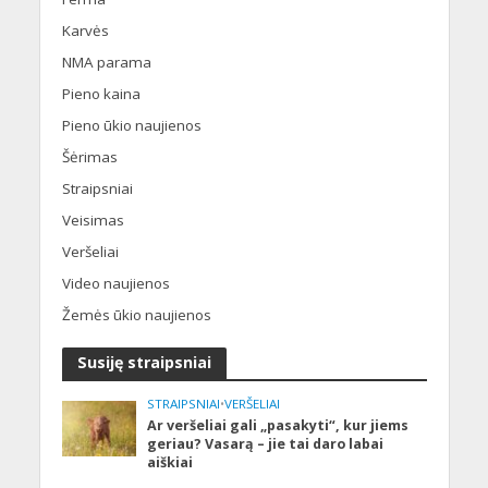
Karvės
NMA parama
Pieno kaina
Pieno ūkio naujienos
Šėrimas
Straipsniai
Veisimas
Veršeliai
Video naujienos
Žemės ūkio naujienos
Susiję straipsniai
STRAIPSNIAI
•
VERŠELIAI
Ar veršeliai gali „pasakyti“, kur jiems
geriau? Vasarą – jie tai daro labai
aiškiai