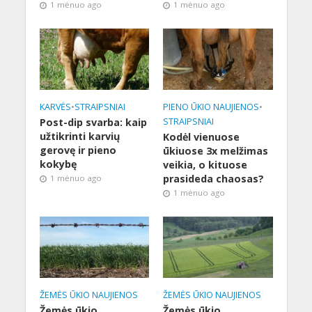
1 mėnuo ago
1 mėnuo ago
KARVĖS
•
STRAIPSNIAI
PIENO ŪKIO NAUJIENOS
•
Post-dip svarba: kaip
STRAIPSNIAI
užtikrinti karvių
Kodėl vienuose
gerovę ir pieno
ūkiuose 3x melžimas
kokybę
veikia, o kituose
prasideda chaosas?
1 mėnuo ago
1 mėnuo ago
ŽEMĖS ŪKIO NAUJIENOS
ŽEMĖS ŪKIO NAUJIENOS
Žemės ūkio
Žemės ūkio