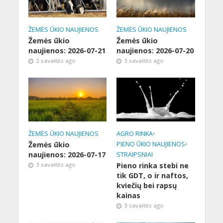
ŽEMĖS ŪKIO NAUJIENOS
ŽEMĖS ŪKIO NAUJIENOS
Žemės ūkio
Žemės ūkio
naujienos: 2026-07-21
naujienos: 2026-07-20
2 savaitės ago
3 savaitės ago
ŽEMĖS ŪKIO NAUJIENOS
AGRO RINKA
•
Žemės ūkio
PIENO ŪKIO NAUJIENOS
•
naujienos: 2026-07-17
STRAIPSNIAI
3 savaitės ago
Pieno rinka stebi ne
tik GDT, o ir naftos,
kviečių bei rapsų
kainas
3 savaitės ago