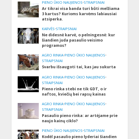
PIENO ŪKIO NAUJIENOS
•
STRAIPSNIAI
Ar tikrai visa banda turi būti melžiama
3 kartus? Kurioms karvėms labiausiai
atsiperka.
KARVĖS
•
STRAIPSNIAI
Ne didesnė karvė, o pelningesnė: kur
šiandien juda pasaulio veisimo
programos?
AGRO RINKA
•
PIENO ŪKIO NAUJIENOS
•
STRAIPSNIAI
Svarbu išsaugoti tai, kas jau sukurta
AGRO RINKA
•
PIENO ŪKIO NAUJIENOS
•
STRAIPSNIAI
Pieno rinka stebi ne tik GDT, o ir
naftos, kviečių bei rapsų kainas
AGRO RINKA
•
PIENO ŪKIO NAUJIENOS
•
STRAIPSNIAI
Pasaulio pieno rinka: ar artėjame prie
naujo kainų ciklo?
PIENO ŪKIO NAUJIENOS
•
STRAIPSNIAI
Kodėl pasaulio pieno lyderiai šiandien