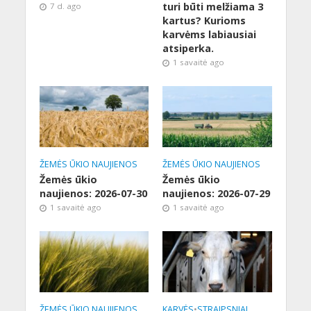
turi būti melžiama 3
7 d. ago
kartus? Kurioms
karvėms labiausiai
atsiperka.
1 savaitė ago
ŽEMĖS ŪKIO NAUJIENOS
ŽEMĖS ŪKIO NAUJIENOS
Žemės ūkio
Žemės ūkio
naujienos: 2026-07-30
naujienos: 2026-07-29
1 savaitė ago
1 savaitė ago
ŽEMĖS ŪKIO NAUJIENOS
KARVĖS
•
STRAIPSNIAI