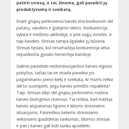
patirti stresą, o tai, žinoma, gali paveikti jų
produktyvumą ir sveikatą.
Esant grupių perkrovimui karvės ima konkuruoti dėl
pašarų, vandens ir gulėjimo vietos. Konkurencija
vyksta ir melžimo aikštelėje, ir prie nagų vonelės. Ir
taip kasdien. Stresas tampa ilgalaikė jų būsena.
Stresas tęsiasi, kol nesumažėja konkurencija arba
nepasikeičia gyvulio hierarchija bandoje.
Galime pastebėti nedominuojančios karvės elgesio
pokyčius, tačiau tai ne visada paveikia jos
pagaminamo pieno kiekį ir sveikatą. Ar mums reikia
dėl to susirūpinti, jeigu karvės primilžis nepakinta?
Taip. Stresas kilęs dėl grupių perkrovimo mažina
karvės biologinius rezervus. Tai reiškia, kad mažėja
karvės atsparumas ligoms ir kitoms stresinėms
situacijoms. Pasireiškus keliems stresiniams
veiksniams (padidintas tankumas, šilumos stresas
ir pan.) karves gali būti sunku apsėklinti.