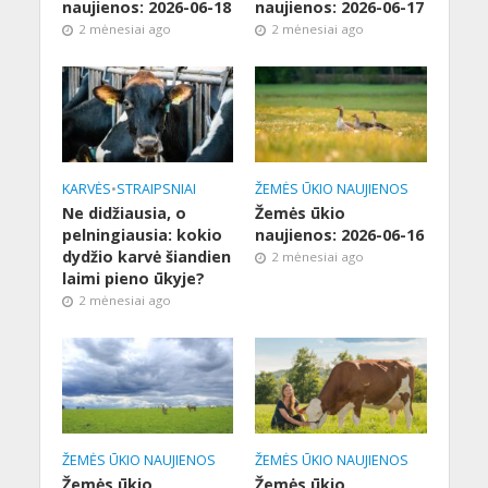
naujienos: 2026-06-18
naujienos: 2026-06-17
2 mėnesiai ago
2 mėnesiai ago
KARVĖS
•
STRAIPSNIAI
ŽEMĖS ŪKIO NAUJIENOS
Ne didžiausia, o
Žemės ūkio
pelningiausia: kokio
naujienos: 2026-06-16
dydžio karvė šiandien
2 mėnesiai ago
laimi pieno ūkyje?
2 mėnesiai ago
ŽEMĖS ŪKIO NAUJIENOS
ŽEMĖS ŪKIO NAUJIENOS
Žemės ūkio
Žemės ūkio