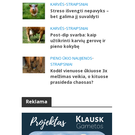
KARVĖS
•
STRAIPSNIAI
Streso išvengti nepavyks –
bet galima jį suvaldyti
KARVĖS
•
STRAIPSNIAI
Post-dip svarba: kaip
užtikrinti karvių gerovę ir
pieno kokybę
PIENO ŪKIO NAUJIENOS
•
STRAIPSNIAI
Kodėl vienuose ūkiuose 3x
melžimas veikia, o kituose
prasideda chaosas?
Reklama