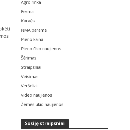
Agro rinka
Ferma
Karvės
okėti
NMA parama
amos
Pieno kaina
Pieno ūkio naujienos
Šėrimas
Straipsniai
Veisimas
Veršeliai
Video naujienos
Žemės ūkio naujienos
Susiję straipsniai