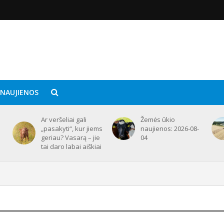
 NAUJIENOS
Ar veršeliai gali
Žemės ūkio
„pasakyti“, kur jiems
naujienos: 2026-08-
geriau? Vasarą – jie
04
tai daro labai aiškiai