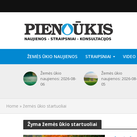
ŽEMĖS ŪKIO NAUJIENOS
STRAIPSNIAI
VIDEO
Žemės ūkio
Žemės ūkio
naujienos: 2026-08-
naujienos: 2026-08-
06
05
Home
»
žemės ūkio startuoliai
Žyma žemės ūkio startuoliai