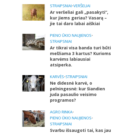
STRAIPSNIAI
•
VERŠELIAI
Ar veršeliai gali „pasakyti“,
kur jiems geriau? Vasarą –
jie tai daro labai aiškiai
PIENO ŪKIO NAUJIENOS
•
STRAIPSNIAI
Ar tikrai visa banda turi būti
melžiama 3 kartus? Kurioms
karvėms labiausiai
atsiperka.
KARVĖS
•
STRAIPSNIAI
Ne didesnė karvė, o
pelningesnė: kur šiandien
juda pasaulio veisimo
programos?
AGRO RINKA
•
PIENO ŪKIO NAUJIENOS
•
STRAIPSNIAI
Svarbu išsaugoti tai, kas jau