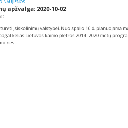
O NAUJIENOS
ų apžvalga: 2020-10-02
-02
turėti įsiskolinimų valstybei. Nuo spalio 16 d. planuojama m
agal kelias Lietuvos kaimo plėtros 2014–2020 metų progr
mones...