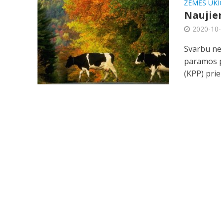
ŽEMĖS ŪKI
Naujien
2020-10
Svarbu ne
paramos p
(KPP) prie