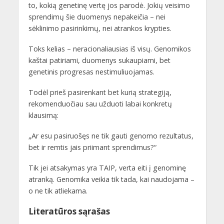
to, kokią genetinę vertę jos parodė. Jokių veisimo
sprendimų šie duomenys nepakeičia – nei
sėklinimo pasirinkimų, nei atrankos krypties.
Toks kelias – neracionaliausias iš visų. Genomikos
kaštai patiriami, duomenys sukaupiami, bet
genetinis progresas nestimuliuojamas.
Todėl prieš pasirenkant bet kurią strategiją,
rekomenduočiau sau užduoti labai konkretų
klausimą:
„Ar esu pasiruošęs ne tik gauti genomo rezultatus,
bet ir remtis jais priimant sprendimus?“
Tik jei atsakymas yra TAIP, verta eiti į genominę
atranką. Genomika veikia tik tada, kai naudojama –
o ne tik atliekama.
Literatūros sąrašas