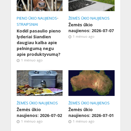
PIENO ŪKIO NAUJIENOS
•
ŽEMĖS ŪKIO NAUJIENOS
STRAIPSNIAI
Žemės ūkio
naujienos: 2026-07-07
Kodėl pasaulio pieno
lyderiai šiandien
1 mėnuo ago
daugiau kalba apie
pelningumą negu
apie produktyvumą?
1 mėnuo ago
ŽEMĖS ŪKIO NAUJIENOS
ŽEMĖS ŪKIO NAUJIENOS
Žemės ūkio
Žemės ūkio
naujienos: 2026-07-02
naujienos: 2026-07-01
1 mėnuo ago
1 mėnuo ago