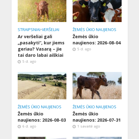
STRAIPSNIAI
•
VERŠELIAI
ŽEMĖS ŪKIO NAUJIENOS
Ar veršeliai gali
Žemės ūkio
„pasakyti“, kur jiems
naujienos: 2026-08-04
geriau? Vasarą – jie
5 d. ago
tai daro labai aiškiai
5 d. ago
ŽEMĖS ŪKIO NAUJIENOS
ŽEMĖS ŪKIO NAUJIENOS
Žemės ūkio
Žemės ūkio
naujienos: 2026-08-03
naujienos: 2026-07-31
6 d. ago
1 savaitė ago