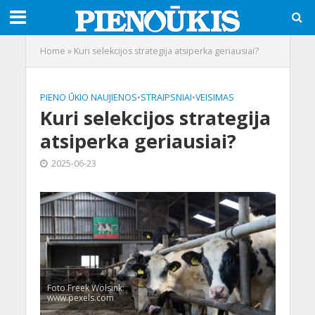
Home
»
Kuri selekcijos strategija atsiperka geriausiai?
PIENO ŪKIO NAUJIENOS
•
STRAIPSNIAI
•
VEISIMAS
Kuri selekcijos strategija
atsiperka geriausiai?
2025-06-23
Foto Freek Wolsink:
www.pexels.com