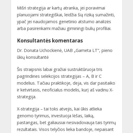
Mišri strategija ar kartų atranka, jei poravimai
planuojami strategiškai, leidžia šią riziką sumažinti,
ypač jei naudojamos genetinio atstumo analizės
arba pasirenkami mažiau giminingi bulių profiliai.
Konsultantės komentaras
Dr. Donata Uchockienė, UAB „Gameta LT“, pieno
ūkių konsultantė
Šis straipsnis labai gražiai sustruktūruoja tris
pagrindines selekcijos strategijas – A, B ir C
modelius. Tačiau praktikoje, deja, vis dar pasitaiko
ir ketvirtasis, neoficialus modelis, kurį aš vadinu X-
strategija.
X-strategija – tai toks atvejis, kai ūkis atlieka
genomo tyrimus, investuoja lėšas, laiką,
pastangas, bet galiausiai nesivadovauja tais tyrimų
rezultatais. Visos telyčios lieka bandoje, nepaisant