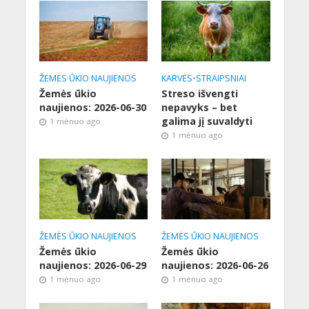
ŽEMĖS ŪKIO NAUJIENOS
KARVĖS
•
STRAIPSNIAI
Žemės ūkio
Streso išvengti
naujienos: 2026-06-30
nepavyks – bet
galima jį suvaldyti
1 mėnuo ago
1 mėnuo ago
ŽEMĖS ŪKIO NAUJIENOS
ŽEMĖS ŪKIO NAUJIENOS
Žemės ūkio
Žemės ūkio
naujienos: 2026-06-29
naujienos: 2026-06-26
1 mėnuo ago
1 mėnuo ago