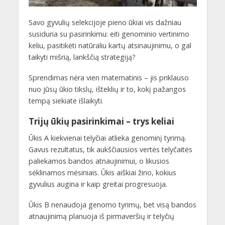
Savo gyvulių selekcijoje pieno ūkiai vis dažniau
susiduria su pasirinkimu: eiti genominio vertinimo
keliu, pasitikėti natūraliu kartų atsinaujinimu, o gal
taikyti mišrią, lankščią strategiją?
Sprendimas nėra vien matematinis – jis priklauso
nuo jūsų ūkio tikslų, išteklių ir to, kokį pažangos
tempą siekiate išlaikyti.
Trijų ūkių pasirinkimai – trys keliai
Ūkis A kiekvienai telyčiai atlieka genominį tyrimą.
Gavus rezultatus, tik aukščiausios vertės telyčaitės
paliekamos bandos atnaujinimui, o likusios
sėklinamos mėsiniais. Ūkis aiškiai žino, kokius
gyvulius augina ir kaip greitai progresuoja.
Ūkis B nenaudoja genomo tyrimų, bet visą bandos
atnaujinimą planuoja iš pirmaveršių ir telyčių