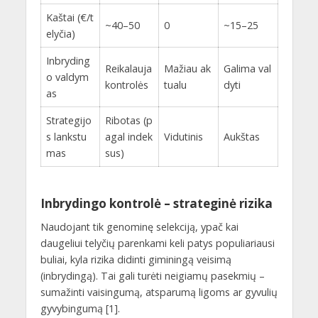
Kaštai (€/t
~40–50
0
~15–25
elyčia)
Inbryding
Reikalauja
Mažiau ak
Galima val
o valdym
kontrolės
tualu
dyti
as
Strategijo
Ribotas (p
s lankstu
agal indek
Vidutinis
Aukštas
mas
sus)
Inbrydingo kontrolė – strateginė rizika
Naudojant tik genominę selekciją, ypač kai
daugeliui telyčių parenkami keli patys populiariausi
buliai, kyla rizika didinti giminingą veisimą
(inbrydingą). Tai gali turėti neigiamų pasekmių –
sumažinti vaisingumą, atsparumą ligoms ar gyvulių
gyvybingumą [1].