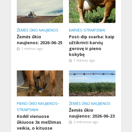
ŽEMĖS ŪKIO NAUJIENOS
KARVĖS
•
STRAIPSNIAI
Žemės ūkio
Post-dip svarba: kaip
naujienos: 2026-06-25
užtikrinti karvių
gerovę ir pieno
1 mėnuo ago
kokybę
1 mėnuo ago
PIENO ŪKIO NAUJIENOS
•
ŽEMĖS ŪKIO NAUJIENOS
STRAIPSNIAI
Žemės ūkio
naujienos: 2026-06-23
Kodėl vienuose
ūkiuose 3x melžimas
2 mėnesiai ago
veikia, o kituose