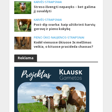
KARVĖS
•
STRAIPSNIAI
Streso išvengti nepavyks – bet galima
jį suvaldyti
KARVĖS
•
STRAIPSNIAI
Post-dip svarba: kaip užtikrinti karvių
gerovę ir pieno kokybę
PIENO ŪKIO NAUJIENOS
•
STRAIPSNIAI
Kodėl vienuose ūkiuose 3x melžimas
veikia, o kituose prasideda chaosas?
Reklama