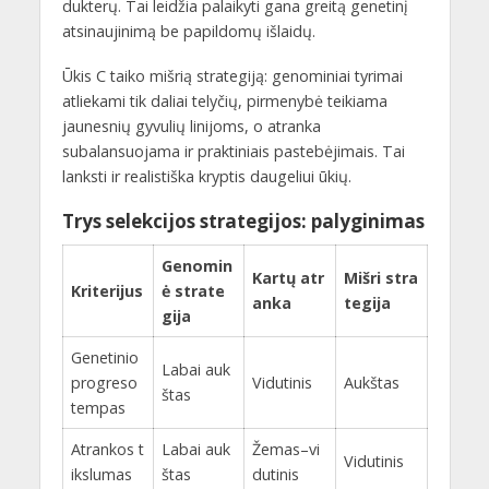
dukterų. Tai leidžia palaikyti gana greitą genetinį
atsinaujinimą be papildomų išlaidų.
Ūkis C taiko mišrią strategiją: genominiai tyrimai
atliekami tik daliai telyčių, pirmenybė teikiama
jaunesnių gyvulių linijoms, o atranka
subalansuojama ir praktiniais pastebėjimais. Tai
lanksti ir realistiška kryptis daugeliui ūkių.
Trys selekcijos strategijos: palyginimas
Genomin
Kartų atr
Mišri stra
Kriterijus
ė strate
anka
tegija
gija
Genetinio
Labai auk
progreso
Vidutinis
Aukštas
štas
tempas
Atrankos t
Labai auk
Žemas–vi
Vidutinis
ikslumas
štas
dutinis