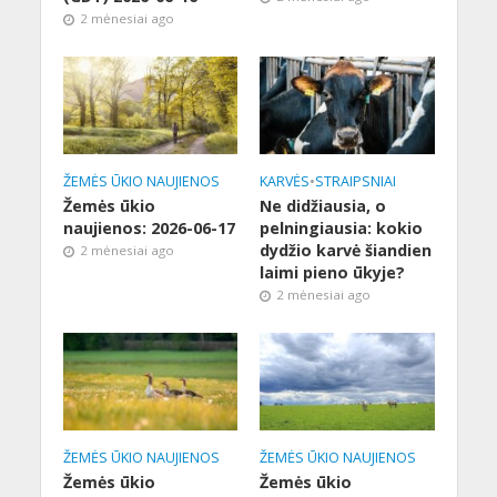
2 mėnesiai ago
ŽEMĖS ŪKIO NAUJIENOS
KARVĖS
•
STRAIPSNIAI
Žemės ūkio
Ne didžiausia, o
naujienos: 2026-06-17
pelningiausia: kokio
dydžio karvė šiandien
2 mėnesiai ago
laimi pieno ūkyje?
2 mėnesiai ago
ŽEMĖS ŪKIO NAUJIENOS
ŽEMĖS ŪKIO NAUJIENOS
Žemės ūkio
Žemės ūkio