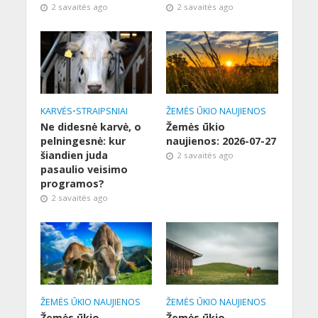
2 savaitės ago
2 savaitės ago
KARVĖS
•
STRAIPSNIAI
ŽEMĖS ŪKIO NAUJIENOS
Ne didesnė karvė, o
Žemės ūkio
pelningesnė: kur
naujienos: 2026-07-27
šiandien juda
2 savaitės ago
pasaulio veisimo
programos?
2 savaitės ago
ŽEMĖS ŪKIO NAUJIENOS
ŽEMĖS ŪKIO NAUJIENOS
Žemės ūkio
Žemės ūkio