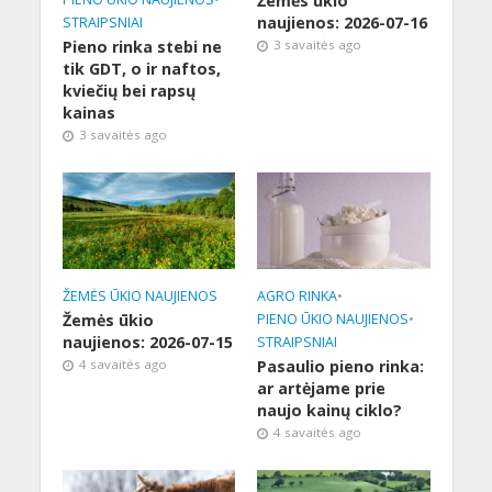
Žemės ūkio
naujienos: 2026-07-16
STRAIPSNIAI
Pieno rinka stebi ne
3 savaitės ago
tik GDT, o ir naftos,
kviečių bei rapsų
kainas
3 savaitės ago
ŽEMĖS ŪKIO NAUJIENOS
AGRO RINKA
•
Žemės ūkio
PIENO ŪKIO NAUJIENOS
•
naujienos: 2026-07-15
STRAIPSNIAI
4 savaitės ago
Pasaulio pieno rinka:
ar artėjame prie
naujo kainų ciklo?
4 savaitės ago