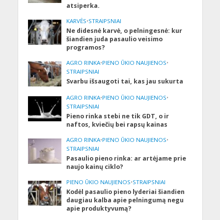
atsiperka.
KARVĖS
•
STRAIPSNIAI
Ne didesnė karvė, o pelningesnė: kur
šiandien juda pasaulio veisimo
programos?
AGRO RINKA
•
PIENO ŪKIO NAUJIENOS
•
STRAIPSNIAI
Svarbu išsaugoti tai, kas jau sukurta
AGRO RINKA
•
PIENO ŪKIO NAUJIENOS
•
STRAIPSNIAI
Pieno rinka stebi ne tik GDT, o ir
naftos, kviečių bei rapsų kainas
AGRO RINKA
•
PIENO ŪKIO NAUJIENOS
•
STRAIPSNIAI
Pasaulio pieno rinka: ar artėjame prie
naujo kainų ciklo?
PIENO ŪKIO NAUJIENOS
•
STRAIPSNIAI
Kodėl pasaulio pieno lyderiai šiandien
daugiau kalba apie pelningumą negu
apie produktyvumą?