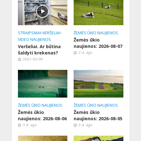
STRAIPSNIAI
•
VERŠELIAI
•
ŽEMĖS ŪKIO NAUJIENOS
VIDEO NAUJIENOS
Žemės ūkio
naujienos: 2026-08-07
Veršeliai. Ar būtina
šaldyti krekenas?
2 d. ago
2021-03-09
ŽEMĖS ŪKIO NAUJIENOS
ŽEMĖS ŪKIO NAUJIENOS
Žemės ūkio
Žemės ūkio
naujienos: 2026-08-06
naujienos: 2026-08-05
3 d. ago
3 d. ago