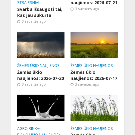
naujienos: 2026-07-21
STRAIPSNIAI
Svarbu išsaugoti tai,
3 savaitės ago
kas jau sukurta
3 savaitės ago
ŽEMĖS ŪKIO NAUJIENOS
ŽEMĖS ŪKIO NAUJIENOS
Žemės ūkio
Žemės ūkio
naujienos: 2026-07-20
naujienos: 2026-07-17
3 savaitės ago
3 savaitės ago
AGRO RINKA
•
ŽEMĖS ŪKIO NAUJIENOS
PIENO ŪKIO NAUJIENOS
•