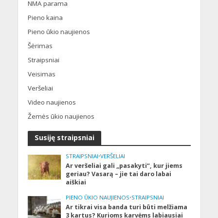
NMA parama
Pieno kaina
Pieno ūkio naujienos
Šėrimas
Straipsniai
Veisimas
Veršeliai
Video naujienos
Žemės ūkio naujienos
Susiję straipsniai
STRAIPSNIAI
•
VERŠELIAI
Ar veršeliai gali „pasakyti“, kur jiems
geriau? Vasarą – jie tai daro labai
aiškiai
PIENO ŪKIO NAUJIENOS
•
STRAIPSNIAI
Ar tikrai visa banda turi būti melžiama
3 kartus? Kurioms karvėms labiausiai