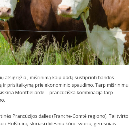
ių atsigręžia į mišrinimą kaip būdą sustiprinti bandos
 ir prisitaikymą prie ekonominio spaudimo. Tarp mišrinimu
šsiskiria Montbeliarde – prancūziška kombinacija tarp
mo.
rytinės Prancūzijos dalies (Franche-Comté regiono). Tai tvirto
nuo Holšteinų skiriasi didesniu kūno svoriu, geresniais