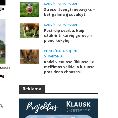
KARVĖS
•
STRAIPSNIAI
Streso išvengti nepavyks –
bet galima jį suvaldyti
KARVĖS
•
STRAIPSNIAI
Post-dip svarba: kaip
užtikrinti karvių gerovę ir
pieno kokybę
PIENO ŪKIO NAUJIENOS
•
STRAIPSNIAI
Kodėl vienuose ūkiuose 3x
melžimas veikia, o kituose
prasideda chaosas?
Reklama
gų,