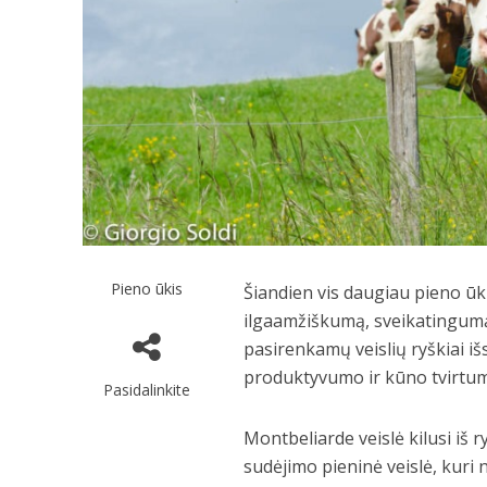
Pieno ūkis
Šiandien vis daugiau pieno ūk
ilgaamžiškumą, sveikatingumą
pasirenkamų veislių ryškiai i
produktyvumo ir kūno tvirtu
Pasidalinkite
Montbeliarde veislė kilusi iš 
sudėjimo pieninė veislė, kuri 