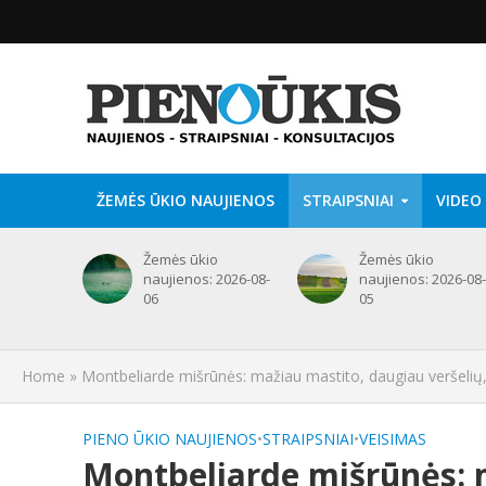
ŽEMĖS ŪKIO NAUJIENOS
STRAIPSNIAI
VIDEO
Žemės ūkio
Žemės ūkio
naujienos: 2026-08-
naujienos: 2026-08-
06
05
Home
»
Montbeliarde mišrūnės: mažiau mastito, daugiau veršelių
PIENO ŪKIO NAUJIENOS
•
STRAIPSNIAI
•
VEISIMAS
Montbeliarde mišrūnės: 