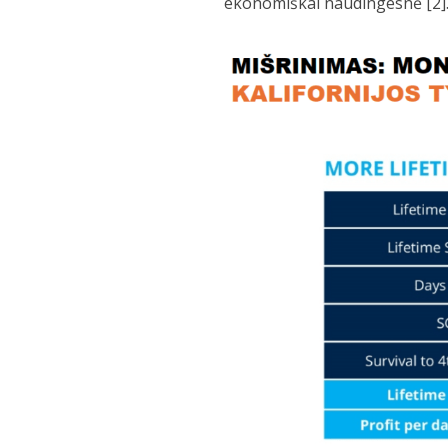
ekonomiškai naudingesnė [2]