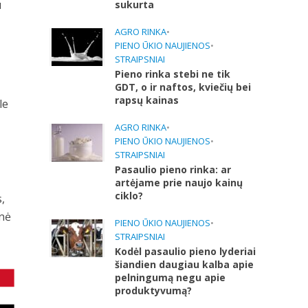
u
sukurta
AGRO RINKA
•
PIENO ŪKIO NAUJIENOS
•
STRAIPSNIAI
Pieno rinka stebi ne tik
GDT, o ir naftos, kviečių bei
rapsų kainas
le
AGRO RINKA
•
PIENO ŪKIO NAUJIENOS
•
STRAIPSNIAI
Pasaulio pieno rinka: ar
artėjame prie naujo kainų
ciklo?
,
snė
PIENO ŪKIO NAUJIENOS
•
STRAIPSNIAI
Kodėl pasaulio pieno lyderiai
šiandien daugiau kalba apie
pelningumą negu apie
produktyvumą?