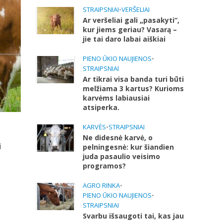
STRAIPSNIAI
•
VERŠELIAI
Ar veršeliai gali „pasakyti“,
kur jiems geriau? Vasarą –
jie tai daro labai aiškiai
PIENO ŪKIO NAUJIENOS
•
STRAIPSNIAI
Ar tikrai visa banda turi būti
melžiama 3 kartus? Kurioms
karvėms labiausiai
atsiperka.
KARVĖS
•
STRAIPSNIAI
Ne didesnė karvė, o
i
pelningesnė: kur šiandien
juda pasaulio veisimo
programos?
AGRO RINKA
•
PIENO ŪKIO NAUJIENOS
•
STRAIPSNIAI
Svarbu išsaugoti tai, kas jau