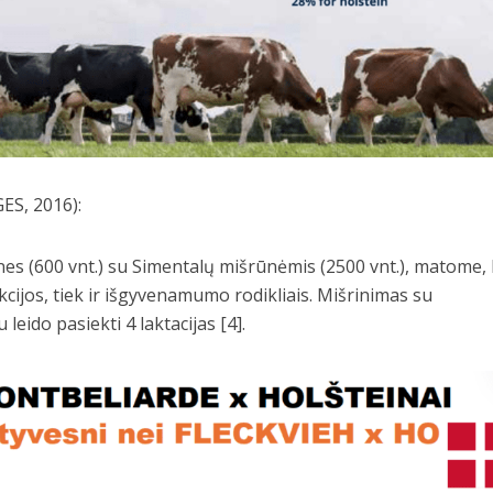
ES, 2016):
es (600 vnt.) su Simentalų mišrūnėmis (2500 vnt.), matome,
kcijos, tiek ir išgyvenamumo rodikliais. Mišrinimas su
eido pasiekti 4 laktacijas [4].