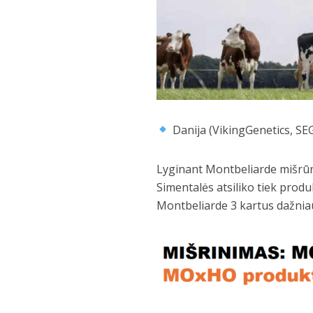
Danija (VikingGenetics, SEG
Lyginant Montbeliarde mišrūn
Simentalės atsiliko tiek produ
Montbeliarde 3 kartus dažniau l