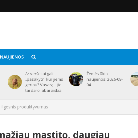
 NAUJIENOS
Ar veršeliai gali
Žemės ūkio
„pasakyti“, kur jiems
naujienos: 2026-08-
geriau? Vasarą – jie
04
tai daro labai aiškiai
, ilgesnis produktyvumas
mažiau mastito, daugiau