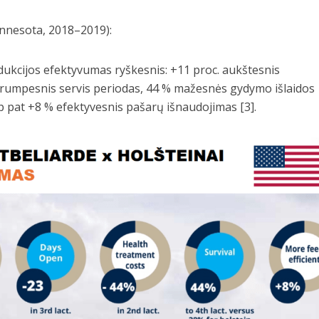
nnesota, 2018–2019):
ukcijos efektyvumas ryškesnis: +11 proc. aukštesnis
 trumpesnis servis periodas, 44 % mažesnės gydymo išlaidos
ip pat +8 % efektyvesnis pašarų išnaudojimas [3].