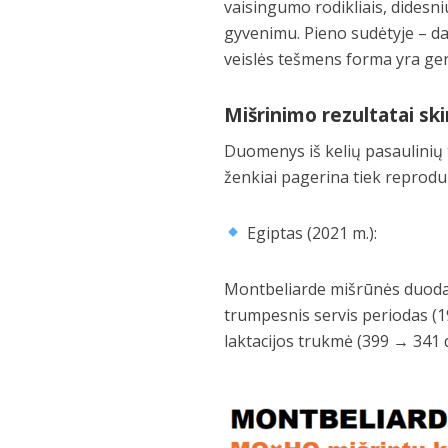
vaisingumo rodikliais, didesn
gyvenimu. Pieno sudėtyje – da
veislės tešmens forma yra ger
Mišrinimo rezultatai sk
Duomenys iš kelių pasaulinių 
ženkiai pagerina tiek reprodu
Egiptas (2021 m.):
Montbeliarde mišrūnės duoda 
trumpesnis servis periodas (1
laktacijos trukmė (399 → 341 d.