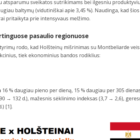
iu atsparumu sveikatos sutrikimams bei ilgesniu produktyvi
ugiau baltymų (vidutiniškai apie 3,45 %). Naudinga, kad šios
ai pritaikyta prie intensyvaus melžimo.
irtinguose pasaulio regionuose
tyrimų rodo, kad Holšteinų mišrinimas su Montbeliarde veis
kcinius, tiek ekonominius bandos rodiklius:
16 % daugiau pieno per dieną, 15 % daugiau per 305 dienas
90 → 132 d.), mažesnis sėklinimo indeksas (3,7 → 2,6), gere
) [1].