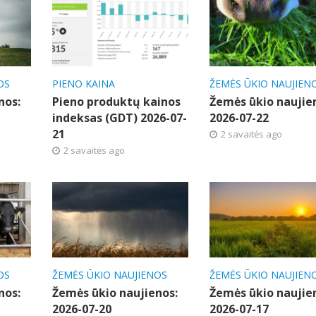
OS
PIENO KAINA
ŽEMĖS ŪKIO NAUJIEN
nos:
Pieno produktų kainos
Žemės ūkio naujie
indeksas (GDT) 2026-07-
2026-07-22
21
2 savaitės ago
2 savaitės ago
OS
ŽEMĖS ŪKIO NAUJIENOS
ŽEMĖS ŪKIO NAUJIEN
nos:
Žemės ūkio naujienos:
Žemės ūkio naujie
2026-07-20
2026-07-17