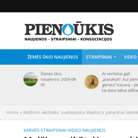
ŽEMĖS ŪKIO NAUJIENOS
STRAIPSNIAI
VIDEO
Žemės ūkio
Ar veršeliai gali
naujienos: 2026-08-
„pasakyti“, kur jie
05
geriau? Vasarą – ji
tai daro labai aiškia
Home
»
Melžimo aikštelės: svarbiausios klaidos ir patarimai ūkini
KARVĖS
•
STRAIPSNIAI
•
VIDEO NAUJIENOS