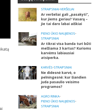
STRAIPSNIAI
•
VERŠELIAI
Ar veršeliai gali „pasakyti“,
kur jiems geriau? Vasarą –
jie tai daro labai aiškiai
PIENO ŪKIO NAUJIENOS
•
STRAIPSNIAI
Ar tikrai visa banda turi būti
melžiama 3 kartus? Kurioms
eikatą
karvėms labiausiai
atsiperka.
KARVĖS
•
STRAIPSNIAI
Ne didesnė karvė, o
pelningesnė: kur šiandien
juda pasaulio veisimo
programos?
AGRO RINKA
•
PIENO ŪKIO NAUJIENOS
•
STRAIPSNIAI
ai