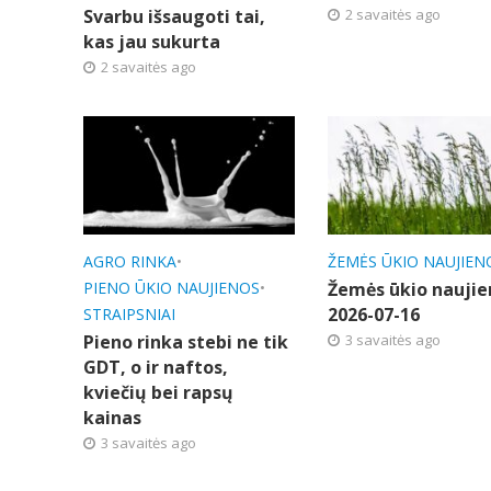
Svarbu išsaugoti tai,
2 savaitės ago
kas jau sukurta
2 savaitės ago
AGRO RINKA
•
ŽEMĖS ŪKIO NAUJIEN
PIENO ŪKIO NAUJIENOS
•
Žemės ūkio naujie
2026-07-16
STRAIPSNIAI
Pieno rinka stebi ne tik
3 savaitės ago
GDT, o ir naftos,
kviečių bei rapsų
kainas
3 savaitės ago