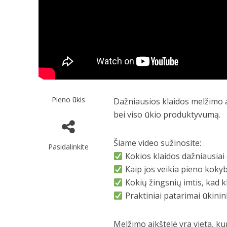
Pieno ūkis
Dažniausios klaidos melžimo ai
bei viso ūkio produktyvumą.
Šiame video sužinosite:
Pasidalinkite
Kokios klaidos dažniausiai
Kaip jos veikia pieno kokyb
Kokių žingsnių imtis, kad k
Praktiniai patarimai ūkini
Melžimo aikštelė yra vieta, k