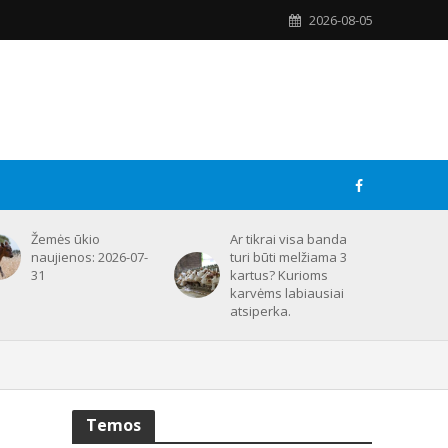
2026-08-05
Žemės ūkio
Ar tikrai visa banda
naujienos: 2026-07-
turi būti melžiama 3
31
kartus? Kurioms
karvėms labiausiai
atsiperka.
Temos