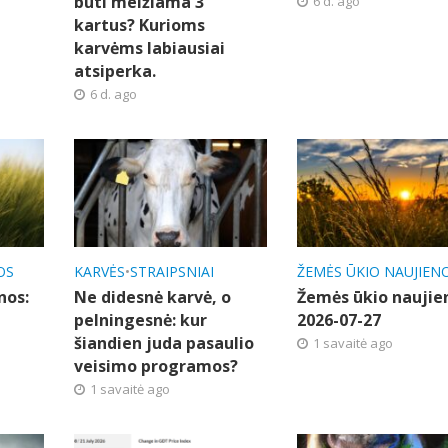
būti melžiama 3
6 d. ago
kartus? Kurioms
karvėms labiausiai
atsiperka.
6 d. ago
OS
KARVĖS
•
STRAIPSNIAI
ŽEMĖS ŪKIO NAUJIEN
nos:
Ne didesnė karvė, o
Žemės ūkio naujie
pelningesnė: kur
2026-07-27
šiandien juda pasaulio
1 savaitė ago
veisimo programos?
1 savaitė ago