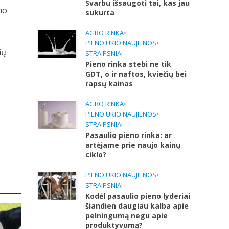
Svarbu išsaugoti tai, kas jau
no
sukurta
AGRO RINKA
•
PIENO ŪKIO NAUJIENOS
•
ių
STRAIPSNIAI
Pieno rinka stebi ne tik
GDT, o ir naftos, kviečių bei
rapsų kainas
AGRO RINKA
•
PIENO ŪKIO NAUJIENOS
•
STRAIPSNIAI
Pasaulio pieno rinka: ar
artėjame prie naujo kainų
ciklo?
PIENO ŪKIO NAUJIENOS
•
STRAIPSNIAI
Kodėl pasaulio pieno lyderiai
šiandien daugiau kalba apie
pelningumą negu apie
produktyvumą?