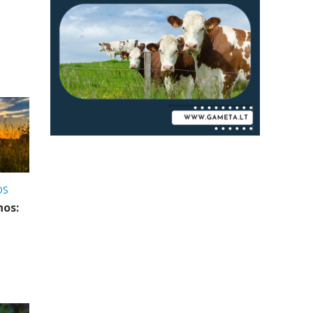
OS
nos: