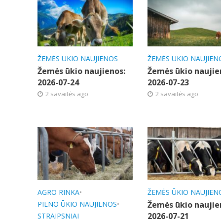
ŽEMĖS ŪKIO NAUJIENOS
ŽEMĖS ŪKIO NAUJIEN
Žemės ūkio naujienos:
Žemės ūkio naujie
2026-07-24
2026-07-23
2 savaitės ago
2 savaitės ago
AGRO RINKA
•
ŽEMĖS ŪKIO NAUJIEN
PIENO ŪKIO NAUJIENOS
•
Žemės ūkio naujie
2026-07-21
STRAIPSNIAI