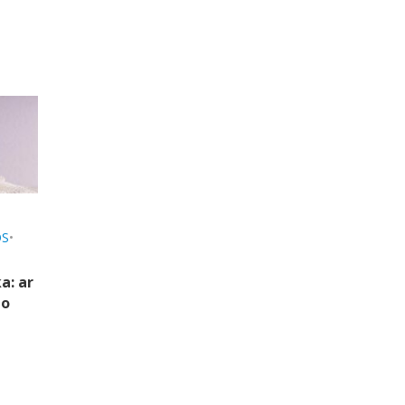
OS
•
a: ar
jo