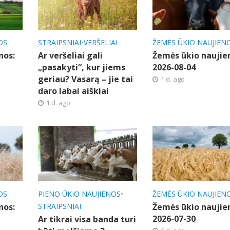
OS
STRAIPSNIAI
•
VERŠELIAI
ŽEMĖS ŪKIO NAUJIEN
nos:
Ar veršeliai gali
Žemės ūkio naujie
„pasakyti“, kur jiems
2026-08-04
geriau? Vasarą – jie tai
1 d. ago
daro labai aiškiai
1 d. ago
OS
PIENO ŪKIO NAUJIENOS
•
ŽEMĖS ŪKIO NAUJIEN
nos:
STRAIPSNIAI
Žemės ūkio naujie
2026-07-30
Ar tikrai visa banda turi