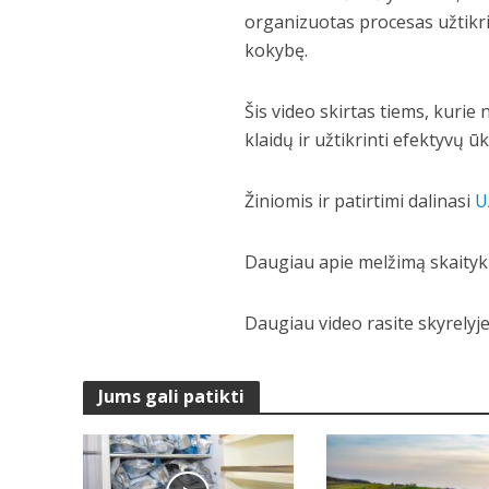
organizuotas procesas užtikri
kokybę.
Šis video skirtas tiems, kurie
klaidų ir užtikrinti efektyvų ū
Žiniomis ir patirtimi dalinasi
U
Daugiau apie melžimą skaityki
Daugiau video rasite skyrelyj
Jums gali patikti