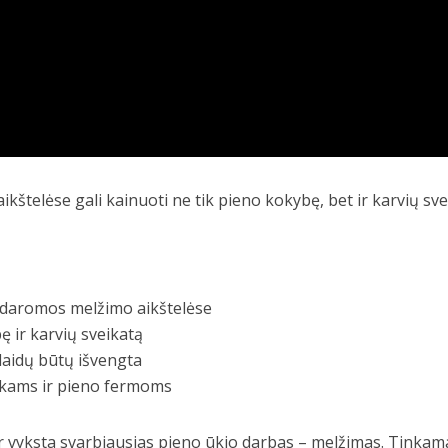
kštelėse gali kainuoti ne tik pieno kokybę, bet ir karvių sv
 daromos melžimo aikštelėse
ę ir karvių sveikatą
laidų būtų išvengta
nkams ir pieno fermoms
ur vyksta svarbiausias pieno ūkio darbas – melžimas. Tinkam