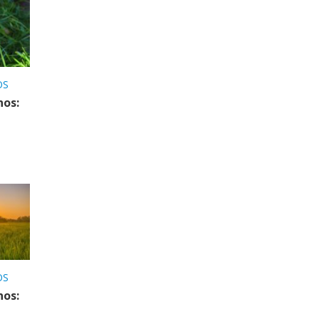
OS
nos:
OS
nos: