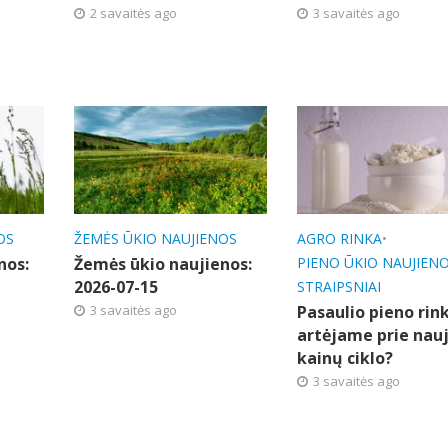
2 savaitės ago
3 savaitės ago
OS
ŽEMĖS ŪKIO NAUJIENOS
AGRO RINKA
•
nos:
Žemės ūkio naujienos:
PIENO ŪKIO NAUJIEN
2026-07-15
STRAIPSNIAI
3 savaitės ago
Pasaulio pieno rink
artėjame prie nau
kainų ciklo?
3 savaitės ago