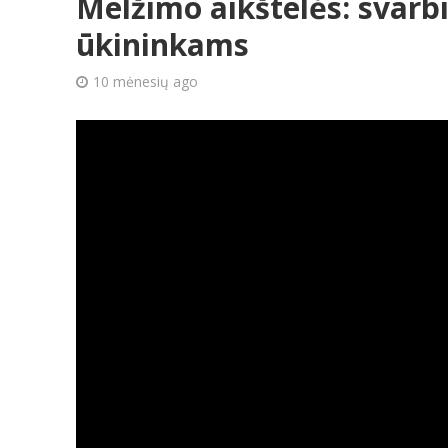
Melžimo aikštelės: svarbi
ūkininkams
10 mėnesių ago