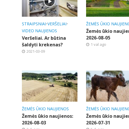
STRAIPSNIAI
•
VERŠELIAI
•
ŽEMĖS ŪKIO NAUJIEN
VIDEO NAUJIENOS
Žemės ūkio naujie
2026-08-05
Veršeliai. Ar būtina
šaldyti krekenas?
1 val ago
2021-03-09
ŽEMĖS ŪKIO NAUJIENOS
ŽEMĖS ŪKIO NAUJIEN
Žemės ūkio naujienos:
Žemės ūkio naujie
2026-08-03
2026-07-31