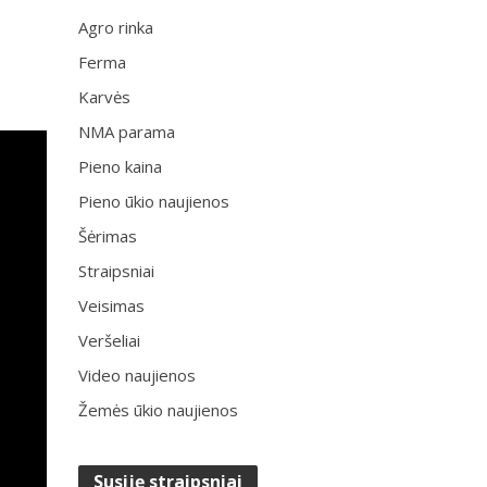
Agro rinka
Ferma
Karvės
NMA parama
Pieno kaina
Pieno ūkio naujienos
Šėrimas
Straipsniai
Veisimas
Veršeliai
Video naujienos
Žemės ūkio naujienos
Susiję straipsniai