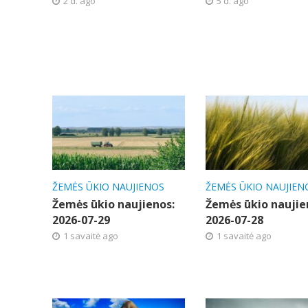
2 d. ago
5 d. ago
ŽEMĖS ŪKIO NAUJIENOS
ŽEMĖS ŪKIO NAUJIEN
Žemės ūkio naujienos:
Žemės ūkio naujie
2026-07-29
2026-07-28
1 savaitė ago
1 savaitė ago