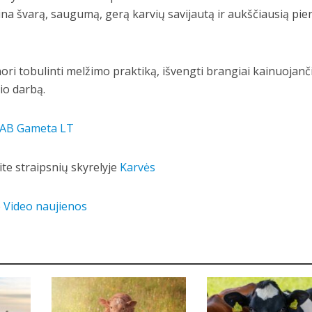
na švarą, saugumą, gerą karvių savijautą ir aukščiausią pie
 nori tobulinti melžimo praktiką, išvengti brangiai kainuojanč
kio darbą.
AB Gameta LT
te straipsnių skyrelyje
Karvės
e
Video naujienos