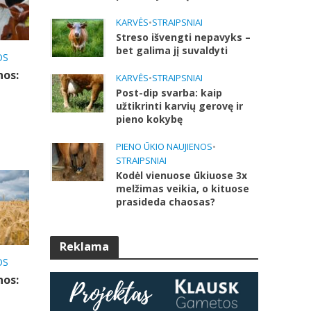
KARVĖS
•
STRAIPSNIAI
Streso išvengti nepavyks –
bet galima jį suvaldyti
OS
nos:
KARVĖS
•
STRAIPSNIAI
Post-dip svarba: kaip
užtikrinti karvių gerovę ir
pieno kokybę
PIENO ŪKIO NAUJIENOS
•
STRAIPSNIAI
Kodėl vienuose ūkiuose 3x
melžimas veikia, o kituose
prasideda chaosas?
Reklama
OS
nos: