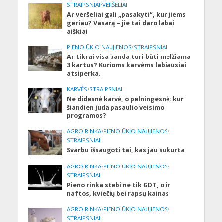
STRAIPSNIAI
•
VERŠELIAI
Ar veršeliai gali „pasakyti“, kur jiems
geriau? Vasarą – jie tai daro labai
aiškiai
PIENO ŪKIO NAUJIENOS
•
STRAIPSNIAI
Ar tikrai visa banda turi būti melžiama
3 kartus? Kurioms karvėms labiausiai
atsiperka.
KARVĖS
•
STRAIPSNIAI
Ne didesnė karvė, o pelningesnė: kur
šiandien juda pasaulio veisimo
programos?
AGRO RINKA
•
PIENO ŪKIO NAUJIENOS
•
STRAIPSNIAI
Svarbu išsaugoti tai, kas jau sukurta
AGRO RINKA
•
PIENO ŪKIO NAUJIENOS
•
STRAIPSNIAI
Pieno rinka stebi ne tik GDT, o ir
naftos, kviečių bei rapsų kainas
AGRO RINKA
•
PIENO ŪKIO NAUJIENOS
•
STRAIPSNIAI