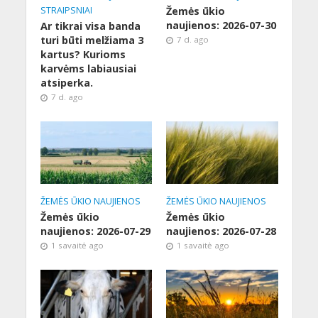
STRAIPSNIAI
Žemės ūkio
naujienos: 2026-07-30
Ar tikrai visa banda
turi būti melžiama 3
7 d. ago
kartus? Kurioms
karvėms labiausiai
atsiperka.
7 d. ago
ŽEMĖS ŪKIO NAUJIENOS
ŽEMĖS ŪKIO NAUJIENOS
Žemės ūkio
Žemės ūkio
naujienos: 2026-07-29
naujienos: 2026-07-28
1 savaitė ago
1 savaitė ago