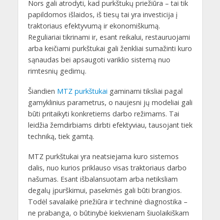
Nors gali atrodyti, kad purkštukų priežiūra – tai tik
papildomos išlaidos, iš tiesų tai yra investicija į
traktoriaus efektyvumą ir ekonomiškumą.
Reguliariai tikrinami ir, esant reikalui, restauruojami
arba keičiami purkštukai gali ženkliai sumažinti kuro
sąnaudas bei apsaugoti variklio sistemą nuo
rimtesnių gedimų.
Šiandien
MTZ purkštukai
gaminami tiksliai pagal
gamyklinius parametrus, o naujesni jų modeliai gali
būti pritaikyti konkretiems darbo režimams. Tai
leidžia žemdirbiams dirbti efektyviau, tausojant tiek
techniką, tiek gamtą.
MTZ purkštukai yra neatsiejama kuro sistemos
dalis, nuo kurios priklauso visas traktoriaus darbo
našumas. Esant išbalansuotam arba netiksliam
degalų įpurškimui, pasekmės gali būti brangios.
Todėl savalaikė priežiūra ir techninė diagnostika –
ne prabanga, o būtinybė kiekvienam šiuolaikiškam