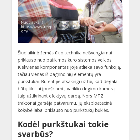
Nuotrauka iš
https://www.freepik.c
om/
Šiuolaikinė žemės ūkio technika neišvengiamai
priklauso nuo patikimos kuro sistemos veiklos.
Kiekvienas komponentas joje atlieka savo funkciją,
tačiau vienas iš pagrindinių elementų yra
purkštukai. Būtent jie atsakingi už tai, kad degalai
būtų tiksliai įpurškiami į variklio degimo kamerą,
taip užtikrinant efektyvų darbą. Nors MTZ
traktoriai garsėja patvarumu, jų eksploatacinė
kokybė labai priklauso nuo purkštukų būklės.
Kodėl purkštukai tokie
svarbūs?