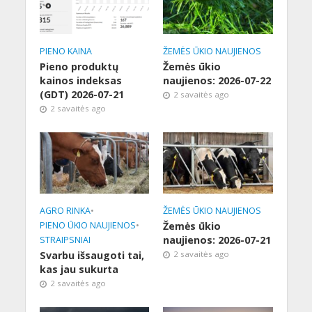
PIENO KAINA
ŽEMĖS ŪKIO NAUJIENOS
Pieno produktų
Žemės ūkio
kainos indeksas
naujienos: 2026-07-22
(GDT) 2026-07-21
2 savaitės ago
2 savaitės ago
AGRO RINKA
•
ŽEMĖS ŪKIO NAUJIENOS
PIENO ŪKIO NAUJIENOS
•
Žemės ūkio
naujienos: 2026-07-21
STRAIPSNIAI
Svarbu išsaugoti tai,
2 savaitės ago
kas jau sukurta
2 savaitės ago