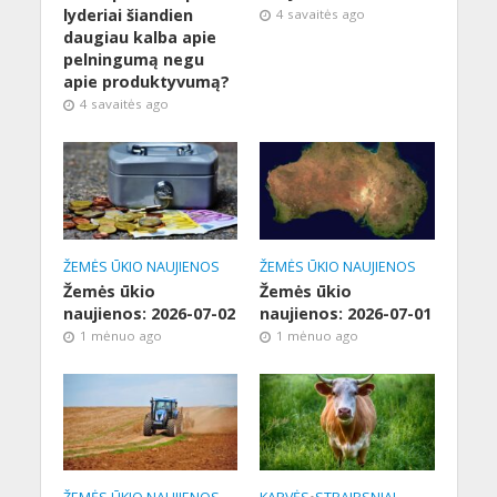
lyderiai šiandien
4 savaitės ago
daugiau kalba apie
pelningumą negu
apie produktyvumą?
4 savaitės ago
ŽEMĖS ŪKIO NAUJIENOS
ŽEMĖS ŪKIO NAUJIENOS
Žemės ūkio
Žemės ūkio
naujienos: 2026-07-02
naujienos: 2026-07-01
1 mėnuo ago
1 mėnuo ago