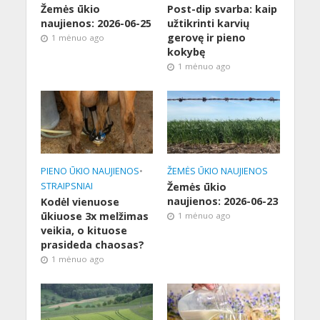
Žemės ūkio
Post-dip svarba: kaip
naujienos: 2026-06-25
užtikrinti karvių
gerovę ir pieno
1 mėnuo ago
kokybę
1 mėnuo ago
PIENO ŪKIO NAUJIENOS
•
ŽEMĖS ŪKIO NAUJIENOS
STRAIPSNIAI
Žemės ūkio
naujienos: 2026-06-23
Kodėl vienuose
ūkiuose 3x melžimas
1 mėnuo ago
veikia, o kituose
prasideda chaosas?
1 mėnuo ago