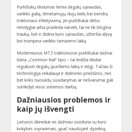
Purkštukų tikslumas lemia degalų sąnaudas,
variklio galią, išmetamųjų dujų kiekį bei bendrą
traktoriaus efektyvumą. Jei purkštukai dirba
netolygiai arba pradeda varvėti, tai ne tik blogina
trauką, bet ir didina kuro sąnaudas, užteršia alyvą
bei trumpina variklio tarnavimo laiką.
Moderniuose MTZ traktoriuose purkštukai dažnai
būna „Common Rail“ tipo – tai leidžia tiksliai
reguliuoti degalų įpurškimo laiką ir slėgį. Tačiau ši
technologija reikalauja ir didesnės priežiūros, nes
bet koks nuosėdų susidarymas ar nešvarumai gali
sutrikdyti visos sistemos darbą.
Dažniausios problemos ir
kaip jų išvengti
Lietuvos ūkininkai vis dažniau susiduria su kuro
kokybės svyravimais, ypač naudojant dyzeliną,