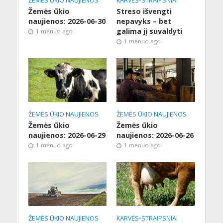
ŽEMĖS ŪKIO NAUJIENOS
KARVĖS
•
STRAIPSNIAI
Žemės ūkio
Streso išvengti
naujienos: 2026-06-30
nepavyks – bet
galima jį suvaldyti
1 mėnuo ago
1 mėnuo ago
ŽEMĖS ŪKIO NAUJIENOS
ŽEMĖS ŪKIO NAUJIENOS
Žemės ūkio
Žemės ūkio
naujienos: 2026-06-29
naujienos: 2026-06-26
1 mėnuo ago
1 mėnuo ago
ŽEMĖS ŪKIO NAUJIENOS
KARVĖS
•
STRAIPSNIAI