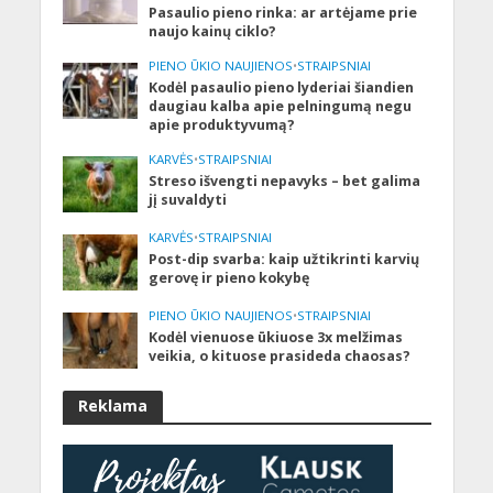
Pasaulio pieno rinka: ar artėjame prie
naujo kainų ciklo?
PIENO ŪKIO NAUJIENOS
•
STRAIPSNIAI
Kodėl pasaulio pieno lyderiai šiandien
daugiau kalba apie pelningumą negu
apie produktyvumą?
KARVĖS
•
STRAIPSNIAI
Streso išvengti nepavyks – bet galima
jį suvaldyti
KARVĖS
•
STRAIPSNIAI
Post-dip svarba: kaip užtikrinti karvių
gerovę ir pieno kokybę
PIENO ŪKIO NAUJIENOS
•
STRAIPSNIAI
Kodėl vienuose ūkiuose 3x melžimas
veikia, o kituose prasideda chaosas?
Reklama