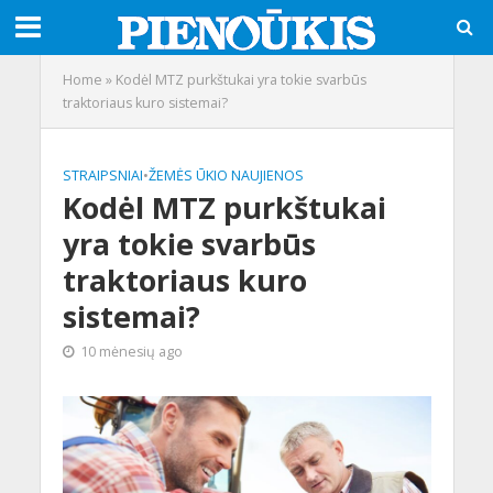
Home
»
Kodėl MTZ purkštukai yra tokie svarbūs
traktoriaus kuro sistemai?
STRAIPSNIAI
•
ŽEMĖS ŪKIO NAUJIENOS
Kodėl MTZ purkštukai
yra tokie svarbūs
traktoriaus kuro
sistemai?
10 mėnesių ago