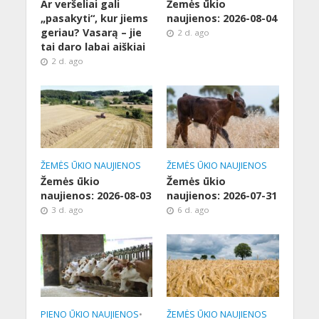
Ar veršeliai gali
Žemės ūkio
„pasakyti“, kur jiems
naujienos: 2026-08-04
geriau? Vasarą – jie
2 d. ago
tai daro labai aiškiai
2 d. ago
ŽEMĖS ŪKIO NAUJIENOS
ŽEMĖS ŪKIO NAUJIENOS
Žemės ūkio
Žemės ūkio
naujienos: 2026-08-03
naujienos: 2026-07-31
3 d. ago
6 d. ago
PIENO ŪKIO NAUJIENOS
•
ŽEMĖS ŪKIO NAUJIENOS