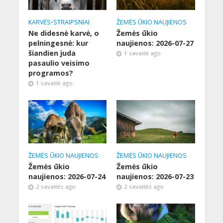
KARVĖS
•
STRAIPSNIAI
ŽEMĖS ŪKIO NAUJIENOS
Ne didesnė karvė, o
Žemės ūkio
pelningesnė: kur
naujienos: 2026-07-27
šiandien juda
1 savaitė ago
pasaulio veisimo
programos?
1 savaitė ago
ŽEMĖS ŪKIO NAUJIENOS
ŽEMĖS ŪKIO NAUJIENOS
Žemės ūkio
Žemės ūkio
naujienos: 2026-07-24
naujienos: 2026-07-23
2 savaitės ago
2 savaitės ago