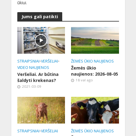
ūkiui.
Jums gali patikti
STRAIPSNIAI
•
VERŠELIAI
•
ŽEMĖS ŪKIO NAUJIENOS
VIDEO NAUJIENOS
Žemės ūkio
naujienos: 2026-08-05
Veršeliai. Ar būtina
šaldyti krekenas?
18 val ago
2021-03-09
STRAIPSNIAI
•
VERŠELIAI
ŽEMĖS ŪKIO NAUJIENOS