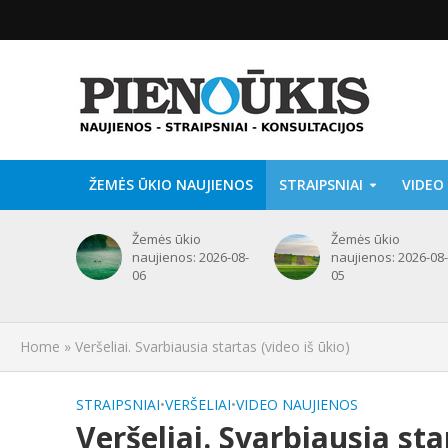
ŽEMĖS ŪKIO NAUJIENOS
STRAIPSNIAI
VIDEO
Žemės ūkio
Žemės ūkio
naujienos: 2026-08-
naujienos: 2026-08-
06
05
Home
»
Veršeliai. Svarbiausia startas (video iš ūkio)
STRAIPSNIAI
•
VERŠELIAI
•
VIDEO NAUJIENOS
Veršeliai. Svarbiausia sta