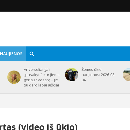
 NAUJIENOS
Ar veršeliai gali
Žemės ūkio
„pasakyti“, kur jiems
naujienos: 2026-08-
geriau? Vasarą – jie
04
tai daro labai aiškiai
rtas (video iš ūkio)