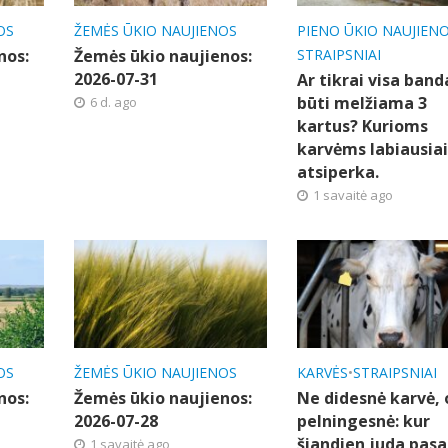
OS
ŽEMĖS ŪKIO NAUJIENOS
PIENO ŪKIO NAUJIEN
nos:
Žemės ūkio naujienos:
STRAIPSNIAI
2026-07-31
Ar tikrai visa band
būti melžiama 3
6 d. ago
kartus? Kurioms
karvėms labiausia
atsiperka.
1 savaitė ago
OS
ŽEMĖS ŪKIO NAUJIENOS
KARVĖS
•
STRAIPSNIAI
nos:
Žemės ūkio naujienos:
Ne didesnė karvė, 
2026-07-28
pelningesnė: kur
šiandien juda pasa
1 savaitė ago