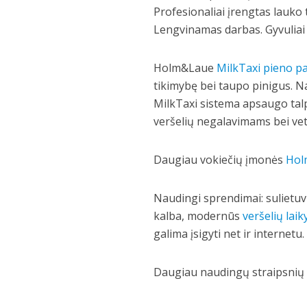
Profesionaliai įrengtas lauko
Lengvinamas darbas. Gyvuliai 
Holm&Laue
MilkTaxi pieno pa
tikimybę bei taupo pinigus. N
MilkTaxi sistema apsaugo talp
veršelių negalavimams bei vet
Daugiau vokiečių įmonės
Hol
Naudingi sprendimai: sulietu
kalba, modernūs
veršelių lai
galima įsigyti net ir internetu
Daugiau naudingų straipsnių