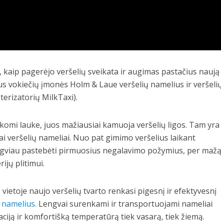
kaip pagerėjo veršelių sveikata ir augimas pastačius naują
ius vokiečių įmonės Holm & Laue veršelių namelius ir veršeli
erizatorių MilkTaxi).
laikomi lauke, juos mažiausiai kamuoja veršelių ligos. Tam yra
niai veršelių nameliai. Nuo pat gimimo veršelius laikant
ngviau pastebėti pirmuosius negalavimo požymius, per maž
rijų plitimui.
vietoje naujo veršelių tvarto renkasi pigesnį ir efektyvesnį
 namelius.
Lengvai surenkami ir transportuojami nameliai
iaciją ir komfortišką temperatūrą tiek vasarą, tiek žiemą.