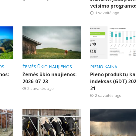
veisimo programo
1 savaitė ago
OS
ŽEMĖS ŪKIO NAUJIENOS
PIENO KAINA
nos:
Žemės ūkio naujienos:
Pieno produktų ka
2026-07-23
indeksas (GDT) 202
21
2 savaitės ago
2 savaitės ago