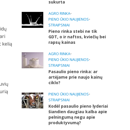
sukurta
AGRO RINKA
•
PIENO ŪKIO NAUJIENOS
•
STRAIPSNIAI
aidų
Pieno rinka stebi ne tik
ari
GDT, o ir naftos, kviečių bei
rapsų kainas
 kelią
AGRO RINKA
•
PIENO ŪKIO NAUJIENOS
•
STRAIPSNIAI
Pasaulio pieno rinka: ar
artėjame prie naujo kainų
ciklo?
tuvių
kurią
PIENO ŪKIO NAUJIENOS
•
STRAIPSNIAI
Kodėl pasaulio pieno lyderiai
šiandien daugiau kalba apie
pelningumą negu apie
produktyvumą?