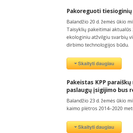
Pakoreguoti tiesioginių
Balandžio 20 d. žemės ūkio m
Taisyklių pakeitimai aktualūs
ekologiniu atžvilgiu svarbių v
dirbimo technologijos būdu.
Skaityti daugiau
Pakeistas KPP paraiškų 
paslaugų įsigijimo bus 
Balandžio 23 d. žemės ūkio m
kaimo plėtros 2014–2020 met
Skaityti daugiau