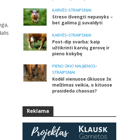
KARVĖS
•
STRAIPSNIAI
Streso išvengti nepavyks –
bet galima jį suvaldyti
nga,
alis
KARVĖS
•
STRAIPSNIAI
Post-dip svarba: kaip
užtikrinti karvių gerovę ir
pieno kokybę
PIENO ŪKIO NAUJIENOS
•
STRAIPSNIAI
Kodėl vienuose ūkiuose 3x
melžimas veikia, o kituose
prasideda chaosas?
8
Reklama