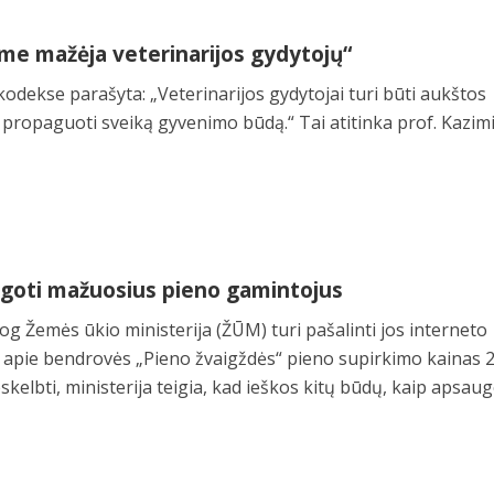
me mažėja veterinarijos gydytojų“
kodekse parašyta: „Veterinarijos gydytojai turi būti aukštos
, propaguoti sveiką gyvenimo būdą.“ Tai atitinka prof. Kazim
ugoti mažuosius pieno gamintojus
og Žemės ūkio ministerija (ŽŪM) turi pašalinti jos interneto
ą apie bendrovės „Pieno žvaigždės“ pieno supirkimo kainas 
skelbti, ministerija teigia, kad ieškos kitų būdų, kaip apsaug