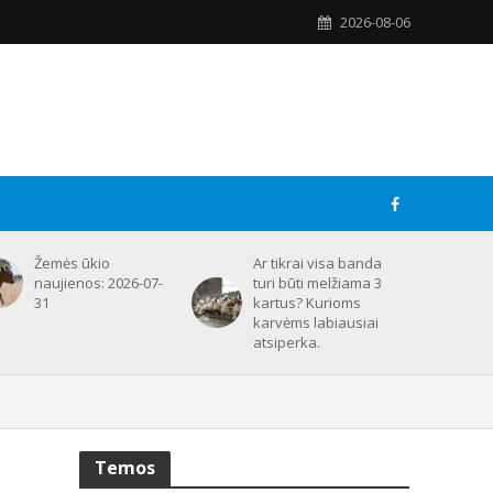
2026-08-06
Žemės ūkio
Ar tikrai visa banda
naujienos: 2026-07-
turi būti melžiama 3
31
kartus? Kurioms
karvėms labiausiai
atsiperka.
Temos