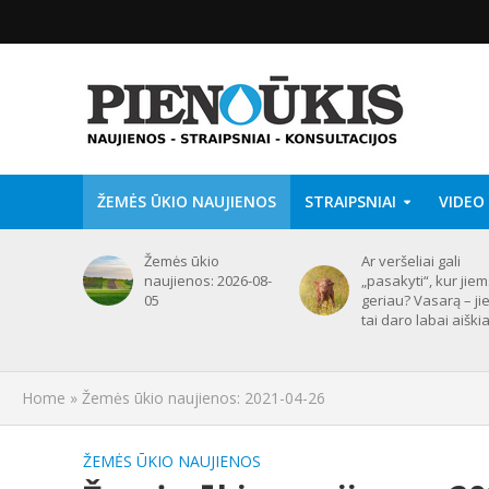
ŽEMĖS ŪKIO NAUJIENOS
STRAIPSNIAI
VIDEO
Žemės ūkio
Ar veršeliai gali
naujienos: 2026-08-
„pasakyti“, kur jie
05
geriau? Vasarą – ji
tai daro labai aiškia
Home
»
Žemės ūkio naujienos: 2021-04-26
ŽEMĖS ŪKIO NAUJIENOS