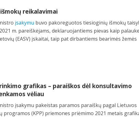
 išmokų reikalavimai
inistro
įsakymu
buvo pakoreguotos tiesioginių išmokų taisyk
 2021 m. pareiškėjams, deklaruojantiems pievas kaip palauk
ietovių (EASV) įskaitai, taip pat dirbantiems bearimės žemės
rinkimo grafikas – paraiškos dėl konsultavimo
renkamos vėliau
inistro įsakymu pakeistas paramos paraiškų pagal Lietuvos
ų programos (KPP) priemones priėmimo 2021 metais grafik