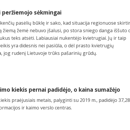
ai peržiemojo sėkmingai
kenčių pasėlių būklę ir sako, kad situacija regionuose skirti
ą žiemą žemė nebuvo įšalusi, po stora sniego danga iššuto d
kus teks atsėti. Labiausiai nukentėjo kvietrugiai. Jų ir taip
is yra didesnis nei pasiūla, o dėl prasto kvietrugių
jog rudenį Lietuvoje trūks pašarinių grūdų.
imo kiekis pernai padidėjo, o kaina sumažėjo
ekis praėjusiais metais, palyginti su 2019 m., padidėjo 37,2
ormacijos ir kaimo verslo centras.