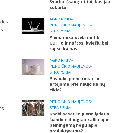
Svarbu išsaugoti tai, kas jau
sukurta
AGRO RINKA
•
lės.
PIENO ŪKIO NAUJIENOS
•
es
STRAIPSNIAI
Pieno rinka stebi ne tik
GDT, o ir naftos, kviečių bei
rapsų kainas
AGRO RINKA
•
PIENO ŪKIO NAUJIENOS
•
STRAIPSNIAI
Pasaulio pieno rinka: ar
artėjame prie naujo kainų
ciklo?
PIENO ŪKIO NAUJIENOS
•
STRAIPSNIAI
as.
Kodėl pasaulio pieno lyderiai
šiandien daugiau kalba apie
pelningumą negu apie
produktyvumą?