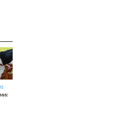
OS
nos: