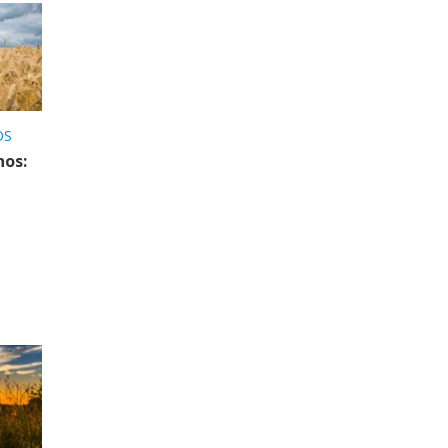
OS
nos: