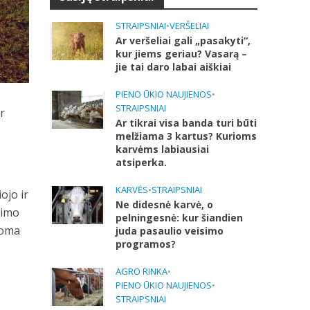
STRAIPSNIAI
•
VERŠELIAI
Ar veršeliai gali „pasakyti“,
kur jiems geriau? Vasarą –
jie tai daro labai aiškiai
PIENO ŪKIO NAUJIENOS
•
STRAIPSNIAI
r
Ar tikrai visa banda turi būti
melžiama 3 kartus? Kurioms
karvėms labiausiai
atsiperka.
KARVĖS
•
STRAIPSNIAI
ojo ir
Ne didesnė karvė, o
eimo
pelningesnė: kur šiandien
roma
juda pasaulio veisimo
programos?
AGRO RINKA
•
PIENO ŪKIO NAUJIENOS
•
STRAIPSNIAI