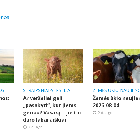
enos
OS
STRAIPSNIAI
•
VERŠELIAI
ŽEMĖS ŪKIO NAUJIEN
nos:
Ar veršeliai gali
Žemės ūkio naujie
„pasakyti“, kur jiems
2026-08-04
geriau? Vasarą – jie tai
2 d. ago
daro labai aiškiai
2 d. ago