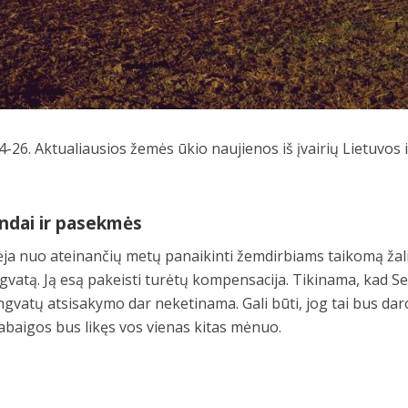
-26. Aktualiausios žemės ūkio naujienos iš įvairių Lietuvos i
andai ir pasekmės
ėja nuo ateinančių metų panaikinti žemdirbiams taikomą žali
gvatą. Ją esą pakeisti turėtų kompensacija. Tikinama, kad S
lengvatų atsisakymo dar neketinama. Gali būti, jog tai bus da
pabaigos bus likęs vos vienas kitas mėnuo.