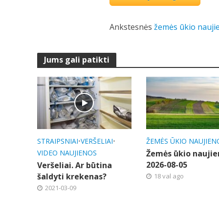
Ankstesnės
žemės ūkio nauji
Jums gali patikti
STRAIPSNIAI
•
VERŠELIAI
•
ŽEMĖS ŪKIO NAUJIEN
VIDEO NAUJIENOS
Žemės ūkio naujie
2026-08-05
Veršeliai. Ar būtina
šaldyti krekenas?
18 val ago
2021-03-09