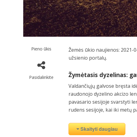
Pieno ūkis
Žemės ūkio naujienos: 2021-04
užsienio portalų.
Žymėtasis dyzelinas: g
Pasidalinkite
Valdančiųjų galvose bręsta id
raudonojo dyzelino akcizo len
pavasario sesijoje svarstyti 
rudens sesijoje, kai iki metų 
Skaityti daugiau