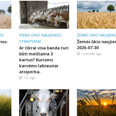
OS
PIENO ŪKIO NAUJIENOS
•
ŽEMĖS ŪKIO NAUJIEN
nos:
STRAIPSNIAI
Žemės ūkio naujie
2026-07-30
Ar tikrai visa banda turi
būti melžiama 3
1 savaitė ago
kartus? Kurioms
karvėms labiausiai
atsiperka.
7 d. ago