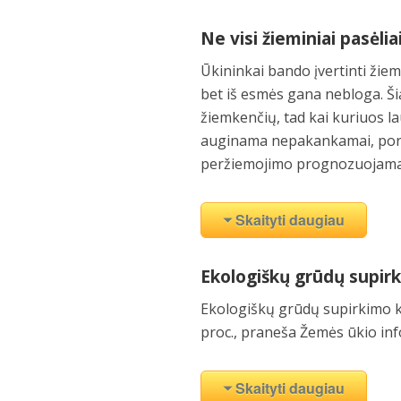
Ne visi žieminiai pasėli
Ūkininkai bando įvertinti žiem
bet iš esmės gana nebloga. Ši
žiemkenčių, tad kai kuriuos lau
auginama nepakankamai, poreik
peržiemojimo prognozuojama, 
Skaityti daugiau
Ekologiškų grūdų supirk
Ekologiškų grūdų supirkimo ki
proc., praneša Žemės ūkio inf
Skaityti daugiau