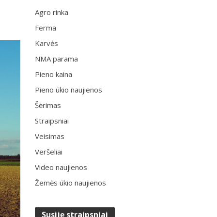
Agro rinka
Ferma
Karvės
NMA parama
Pieno kaina
Pieno ūkio naujienos
Šėrimas
Straipsniai
Veisimas
Veršeliai
Video naujienos
Žemės ūkio naujienos
Susiję straipsniai