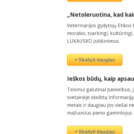
„Netoleruotina, kad kai
Veterinarijos gydytojų Etikos 
moralės, tvarkingi, kultūringi
LUKAUSKO įsitikinimus.
Skaityti daugiau
Ieškos būdų, kaip apsa
Teismui galutinai paskelbus, j
svetainėje skelbtą informacij
metais ir daugiau jos viešai ne
mažuosius pieno gamintojus.
Skaityti daugiau