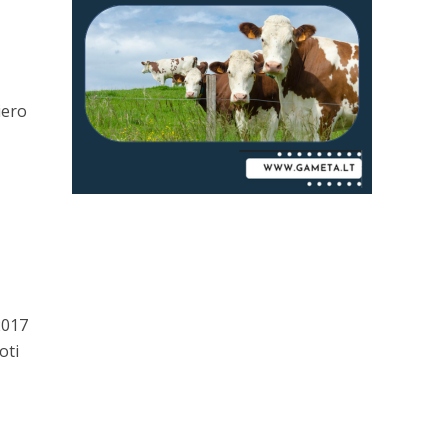
iero
2017
oti