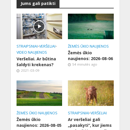
Jums gali patikti
STRAIPSNIAI
•
VERŠELIAI
•
ŽEMĖS ŪKIO NAUJIENOS
VIDEO NAUJIENOS
Žemės ūkio
naujienos: 2026-08-06
Veršeliai. Ar būtina
šaldyti krekenas?
54 minutės ago
2021-03-09
ŽEMĖS ŪKIO NAUJIENOS
STRAIPSNIAI
•
VERŠELIAI
Žemės ūkio
Ar veršeliai gali
naujienos: 2026-08-05
„pasakyti“, kur jiems