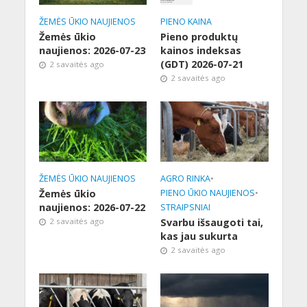
ŽEMĖS ŪKIO NAUJIENOS
PIENO KAINA
Žemės ūkio
Pieno produktų
naujienos: 2026-07-23
kainos indeksas
(GDT) 2026-07-21
2 savaitės ago
2 savaitės ago
ŽEMĖS ŪKIO NAUJIENOS
AGRO RINKA
•
Žemės ūkio
PIENO ŪKIO NAUJIENOS
•
naujienos: 2026-07-22
STRAIPSNIAI
2 savaitės ago
Svarbu išsaugoti tai,
kas jau sukurta
2 savaitės ago