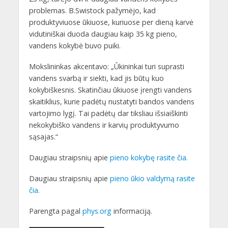
problemas. B.Swistock pažymėjo, kad
produktyviuose ūkiuose, kuriuose per dieną karvė
vidutiniškai duoda daugiau kaip 35 kg pieno,
vandens kokybė buvo puiki.
Mokslininkas akcentavo: „Ūkininkai turi suprasti
vandens svarbą ir siekti, kad jis būtų kuo
kokybiškesnis. Skatinčiau ūkiuose įrengti vandens
skaitiklius, kurie padėtų nustatyti bandos vandens
vartojimo lygį. Tai padėtų dar tiksliau išsiaiškinti
nekokybiško vandens ir karvių produktyvumo
sąsajas.“
Daugiau straipsnių apie
pieno kokybę rasite čia.
Daugiau straipsnių apie
pieno ūkio valdymą rasite
čia.
Parengta pagal
phys.org
informaciją.