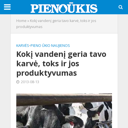
Home
»
Kokį vandenį geria tavo karvė, toks ir jos
produktyvumas
KARVĖS
•
PIENO ŪKIO NAUJIENOS
Kokį vandenį geria tavo
karvė, toks ir jos
produktyvumas
2013-08-13