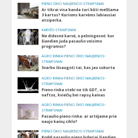
PIENO ŪKIO NAUJIENOS
•
STRAIPSNIAI
Ar tikrai visa banda turi būti melžiama
3 kartus? Kurioms karvėms labiausiai
atsiperka.
KARVĖS
•
STRAIPSNIAI
Ne didesnė karvė, o pelningesnė: kur
šiandien juda pasaulio veisimo
programos?
AGRO RINKA
•
PIENO ŪKIO NAUJIENOS
•
STRAIPSNIAI
Svarbu išsaugoti tai, kas jau sukurta
AGRO RINKA
•
PIENO ŪKIO NAUJIENOS
•
STRAIPSNIAI
Pieno rinka stebi ne tik GDT, o ir
naftos, kviečių bei rapsų kainas
AGRO RINKA
•
PIENO ŪKIO NAUJIENOS
•
STRAIPSNIAI
Pasaulio pieno rinka: ar artėjame prie
naujo kainų ciklo?
PIENO ŪKIO NAUJIENOS
•
STRAIPSNIAI
Kodėl pasaulio pieno lyderiai šiandien