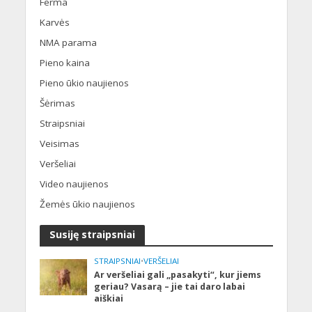
Ferma
Karvės
NMA parama
Pieno kaina
Pieno ūkio naujienos
Šėrimas
Straipsniai
Veisimas
Veršeliai
Video naujienos
Žemės ūkio naujienos
Susiję straipsniai
STRAIPSNIAI
•
VERŠELIAI
Ar veršeliai gali „pasakyti“, kur jiems
geriau? Vasarą – jie tai daro labai
aiškiai