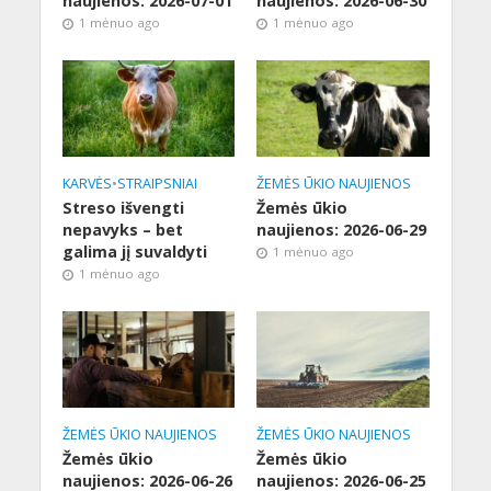
naujienos: 2026-07-01
naujienos: 2026-06-30
1 mėnuo ago
1 mėnuo ago
KARVĖS
•
STRAIPSNIAI
ŽEMĖS ŪKIO NAUJIENOS
Streso išvengti
Žemės ūkio
nepavyks – bet
naujienos: 2026-06-29
galima jį suvaldyti
1 mėnuo ago
1 mėnuo ago
ŽEMĖS ŪKIO NAUJIENOS
ŽEMĖS ŪKIO NAUJIENOS
Žemės ūkio
Žemės ūkio
naujienos: 2026-06-26
naujienos: 2026-06-25