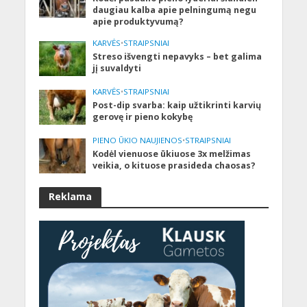
daugiau kalba apie pelningumą negu
apie produktyvumą?
KARVĖS
•
STRAIPSNIAI
Streso išvengti nepavyks – bet galima
jį suvaldyti
KARVĖS
•
STRAIPSNIAI
Post-dip svarba: kaip užtikrinti karvių
gerovę ir pieno kokybę
PIENO ŪKIO NAUJIENOS
•
STRAIPSNIAI
Kodėl vienuose ūkiuose 3x melžimas
veikia, o kituose prasideda chaosas?
Reklama