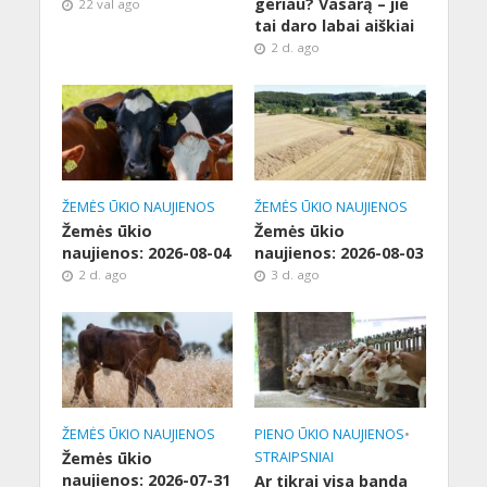
geriau? Vasarą – jie
22 val ago
tai daro labai aiškiai
2 d. ago
ŽEMĖS ŪKIO NAUJIENOS
ŽEMĖS ŪKIO NAUJIENOS
Žemės ūkio
Žemės ūkio
naujienos: 2026-08-04
naujienos: 2026-08-03
2 d. ago
3 d. ago
ŽEMĖS ŪKIO NAUJIENOS
PIENO ŪKIO NAUJIENOS
•
Žemės ūkio
STRAIPSNIAI
naujienos: 2026-07-31
Ar tikrai visa banda