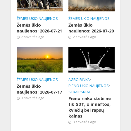
ŽEMĖS ŪKIO NAUJIENOS
ŽEMĖS ŪKIO NAUJIENOS
Žemės ūkio
Žemės ūkio
naujienos: 2026-07-21
naujienos: 2026-07-20
2 savaitės ago
2 savaitės ago
ŽEMĖS ŪKIO NAUJIENOS
AGRO RINKA
•
Žemės ūkio
PIENO ŪKIO NAUJIENOS
•
naujienos: 2026-07-17
STRAIPSNIAI
3 savaitės ago
Pieno rinka stebi ne
tik GDT, o ir naftos,
kviečių bei rapsų
kainas
3 savaitės ago