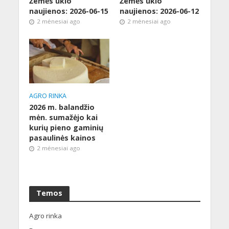
Žemės ūkio
Žemės ūkio
naujienos: 2026-06-15
naujienos: 2026-06-12
2 mėnesiai ago
2 mėnesiai ago
AGRO RINKA
2026 m. balandžio
mėn. sumažėjo kai
kurių pieno gaminių
pasaulinės kainos
2 mėnesiai ago
Temos
Agro rinka