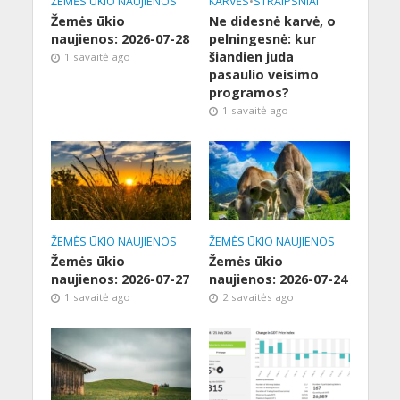
ŽEMĖS ŪKIO NAUJIENOS
KARVĖS
•
STRAIPSNIAI
Žemės ūkio
Ne didesnė karvė, o
naujienos: 2026-07-28
pelningesnė: kur
šiandien juda
1 savaitė ago
pasaulio veisimo
programos?
1 savaitė ago
ŽEMĖS ŪKIO NAUJIENOS
ŽEMĖS ŪKIO NAUJIENOS
Žemės ūkio
Žemės ūkio
naujienos: 2026-07-27
naujienos: 2026-07-24
1 savaitė ago
2 savaitės ago