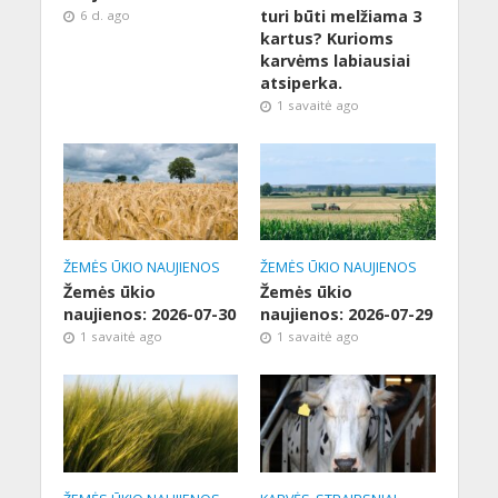
turi būti melžiama 3
6 d. ago
kartus? Kurioms
karvėms labiausiai
atsiperka.
1 savaitė ago
ŽEMĖS ŪKIO NAUJIENOS
ŽEMĖS ŪKIO NAUJIENOS
Žemės ūkio
Žemės ūkio
naujienos: 2026-07-30
naujienos: 2026-07-29
1 savaitė ago
1 savaitė ago