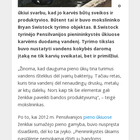
o
ūkiui svarbu, kad jo karvės būtų sveikos ir
produktyvios. Būtent tai ir buvo mokslininko
Bryan Swistock tyrimo objektas. B.Swistock
tyrinėjo Pensilvanijos pienininkystės ūkiuose
karvėms duodamą vandenį. Tyrimo tikslas
buvo nustatyti vandens kokybės daromą
įtaką ne tik karvių sveikatai, bet ir primilžiui.
„Žinoma, kad dauguma pieno ūkių tiria turimus
vandens išteklius dėl įvairių bakterijų. Tačiau retas,
kuris tiria vandenį dėl nenaudingų druskų, metalų
ar kitų dalelių. Nors kaip tik šie elementai gali
ženkliai paveikti bandos produktyvumą“, – teigė
mokslininkas.
Po to, kai 2012 m. Pensilvanijos
pieno ūkiuose
ženkliai sumažėjo pieno gamyba, buvo nuspręsta
išsiaiškinti, dėl ko tai įvyko. „Pienininkystės ūkiams
pasiūlėme nemokamai ištirti jų bandoms