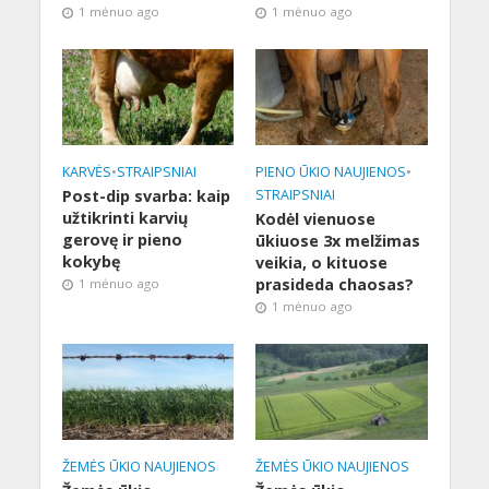
1 mėnuo ago
1 mėnuo ago
KARVĖS
•
STRAIPSNIAI
PIENO ŪKIO NAUJIENOS
•
Post-dip svarba: kaip
STRAIPSNIAI
užtikrinti karvių
Kodėl vienuose
gerovę ir pieno
ūkiuose 3x melžimas
kokybę
veikia, o kituose
prasideda chaosas?
1 mėnuo ago
1 mėnuo ago
ŽEMĖS ŪKIO NAUJIENOS
ŽEMĖS ŪKIO NAUJIENOS