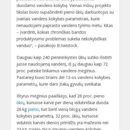
duodamo vandens kokybę. Vienas mūsų projekto
tikslas buvo supažindinti pieno ūkių darbuotojus su
įvairiais vandens kokybės parametrais, kurie
nenaudojami paprasto vandens tyrimo metu. Kitas
– įvardinti, kokias chroniškas bandos
produktyvumo problemas sukelia nekokybiškas
vanduo“, – pasakojo B.Swistock.
Daugiau kaip 240 pienininkystės ūkių sutiko išsitirti
juose naudojamą vandenį, iš jų daugiau kaip 72
proc. pateikė tinkamus vandens mėginius.
Pastarieji buvo tiriami dėl 13-os vandens kokybės
parametrų, kurie daro įtaką gyvulių sveikatai.
Ištyrus mėginius paaiškėjo, kad 26 proc. pieno
ūkių
, kuriuose karvė per dieną vidutiniškai duoda
26 kg
pieno
, turi bent vieną blogą vandens
kokybės parametrą. 32 proc. ūkių, kuriuose
vidutinis karvės dienos primilžis yra mažesnis nei
23 kg, turėjo dvi ir daugiau vandens kokybės