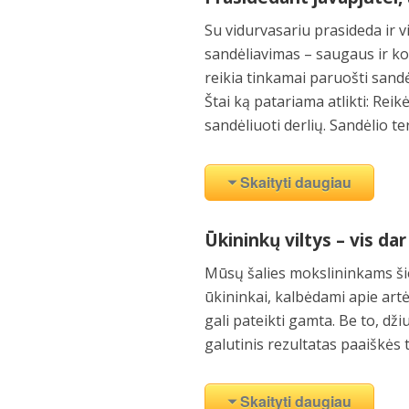
Su vidurvasariu prasideda ir 
sandėliavimas – saugaus ir ko
reikia tinkamai paruošti sandė
Štai ką patariama atlikti: Reik
sandėliuoti derlių. Sandėlio te
Skaityti daugiau
Ūkininkų viltys – vis da
Mūsų šalies mokslininkams ši
ūkininkai, kalbėdami apie artė
gali pateikti gamta. Be to, dži
galutinis rezultatas paaiškės t
Skaityti daugiau