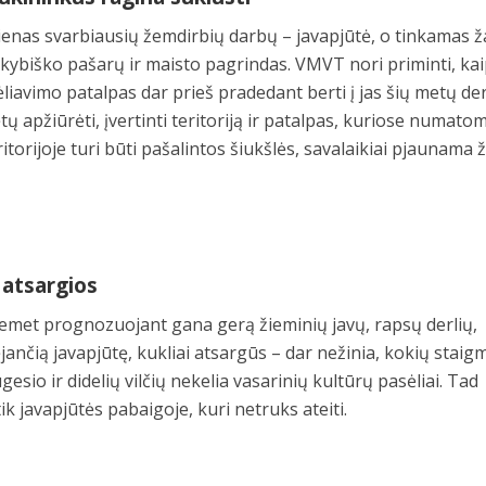
vienas svarbiausių žemdirbių darbų – javapjūtė, o tinkamas ž
kybiško pašarų ir maisto pagrindas. VMVT nori priminti, ka
liavimo patalpas dar prieš pradedant berti į jas šių metų der
ėtų apžiūrėti, įvertinti teritoriją ir patalpas, kuriose numato
ritorijoje turi būti pašalintos šiukšlės, savalaikiai pjaunama ž
r atsargios
emet prognozuojant gana gerą žieminių javų, rapsų derlių,
jančią javapjūtę, kukliai atsargūs – dar nežinia, kokių stai
ugesio ir didelių vilčių nekelia vasarinių kultūrų pasėliai. Tad
ik javapjūtės pabaigoje, kuri netruks ateiti.