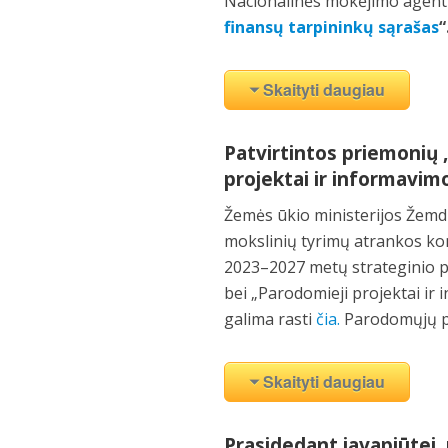
Nacionalinės mokėjimo agentūr
finansų tarpininkų sąrašas
“
Skaityti daugiau
Patvirtintos priemonių 
projektai ir informavim
Žemės ūkio ministerijos Žemd
mokslinių tyrimų atrankos kom
2023–2027 metų strateginio pl
bei „Parodomieji projektai ir
galima rasti
čia.
Parodomųjų pr
Skaityti daugiau
Prasidedant javapjūtei, 