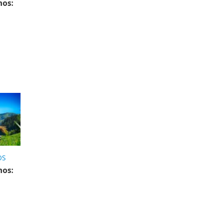
nos:
OS
nos: