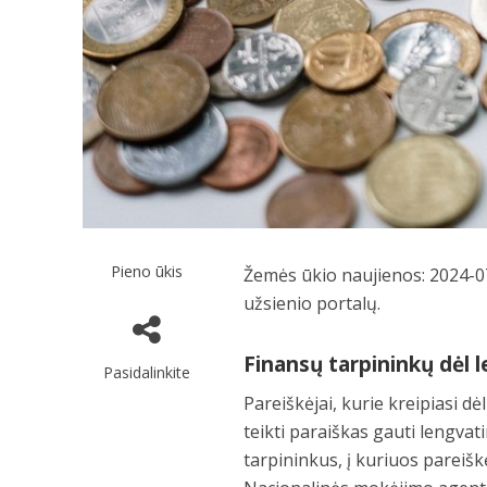
Pieno ūkis
Žemės ūkio naujienos: 2024-07
užsienio portalų.
Finansų tarpininkų dėl 
Pasidalinkite
Pareiškėjai, kurie kreipiasi d
teikti paraiškas gauti lengvat
tarpininkus, į kuriuos pareiškė