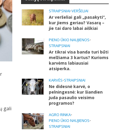
STRAIPSNIAI
•
VERŠELIAI
Ar veršeliai gali „pasakyti“,
kur jiems geriau? Vasarą –
jie tai daro labai aiškiai
PIENO ŪKIO NAUJIENOS
•
STRAIPSNIAI
Ar tikrai visa banda turi būti
melžiama 3 kartus? Kurioms
karvėms labiausiai
atsiperka.
r
KARVĖS
•
STRAIPSNIAI
Ne didesnė karvė, o
pelningesnė: kur šiandien
juda pasaulio veisimo
programos?
ų gali
AGRO RINKA
•
PIENO ŪKIO NAUJIENOS
•
STRAIPSNIAI