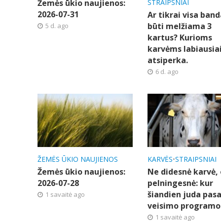
Žemės ūkio naujienos:
STRAIPSNIAI
2026-07-31
Ar tikrai visa band
būti melžiama 3
5 d. ago
kartus? Kurioms
karvėms labiausia
atsiperka.
6 d. ago
ŽEMĖS ŪKIO NAUJIENOS
KARVĖS
•
STRAIPSNIAI
Žemės ūkio naujienos:
Ne didesnė karvė, 
2026-07-28
pelningesnė: kur
šiandien juda pasa
1 savaitė ago
veisimo programo
1 savaitė ago