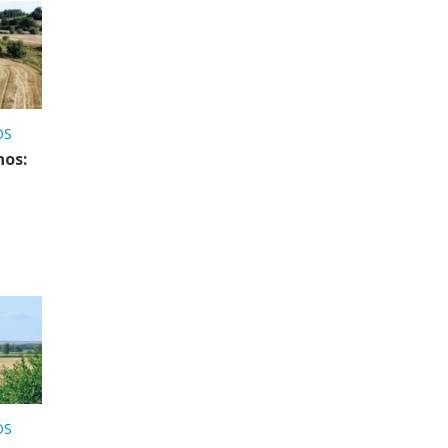
OS
nos:
OS