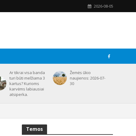
2026-08-05
Ar tikrai visa banda
Žemės ūkio
turi būti melžiama 3
naujienos: 2026-07-
kartus? Kurioms
30
karvėms labiausiai
atsiperka.
Temos