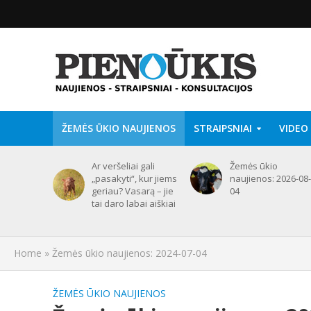
ŽEMĖS ŪKIO NAUJIENOS
STRAIPSNIAI
VIDEO
Ar veršeliai gali
Žemės ūkio
„pasakyti“, kur jiems
naujienos: 2026-08-
geriau? Vasarą – jie
04
tai daro labai aiškiai
Home
»
Žemės ūkio naujienos: 2024-07-04
ŽEMĖS ŪKIO NAUJIENOS