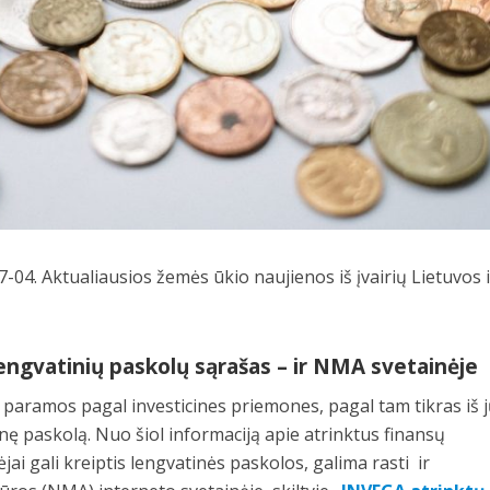
-04. Aktualiausios žemės ūkio naujienos iš įvairių Lietuvos i
lengvatinių paskolų sąrašas – ir NMA svetainėje
ėl paramos pagal investicines priemones, pagal tam tikras iš j
inę paskolą. Nuo šiol informaciją apie atrinktus finansų
jai gali kreiptis lengvatinės paskolos, galima rasti ir