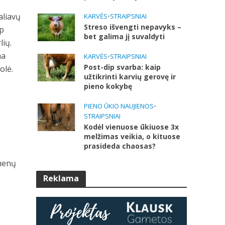
aliavų
KARVĖS
•
STRAIPSNIAI
Streso išvengti nepavyks –
ip
bet galima jį suvaldyti
lių.
ma
KARVĖS
•
STRAIPSNIAI
Post-dip svarba: kaip
olė.
užtikrinti karvių gerovę ir
pieno kokybę
PIENO ŪKIO NAUJIENOS
•
STRAIPSNIAI
Kodėl vienuose ūkiuose 3x
melžimas veikia, o kituose
prasideda chaosas?
gmenų
Reklama