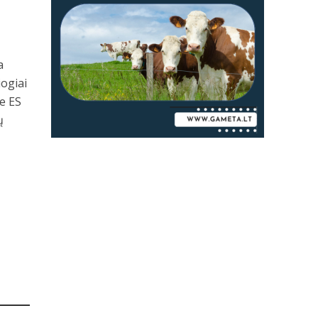
a
iogiai
e ES
ų