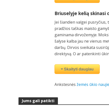
Briuselyje kelią skinas
Jei šiandien valgei pusryčius, 
pradžios taškas maisto gamybo
gaminama dirvožemyje. Mokslin
šalyse kalba jau ne vienus met
darbų. Dirvos sveikata susirū
direktyvą. O ar patenkinti ūki
Skaityti daugiau
Ankstesnės
žemės ūkio nauji
Jums gali patikti