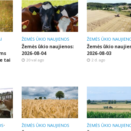
I
ŽEMĖS ŪKIO NAUJIENOS
ŽEMĖS ŪKIO NAUJIEN
Žemės ūkio naujienos:
Žemės ūkio naujie
ems
2026-08-04
2026-08-03
e tai
20 val ago
2 d. ago
OS
•
ŽEMĖS ŪKIO NAUJIENOS
ŽEMĖS ŪKIO NAUJIEN