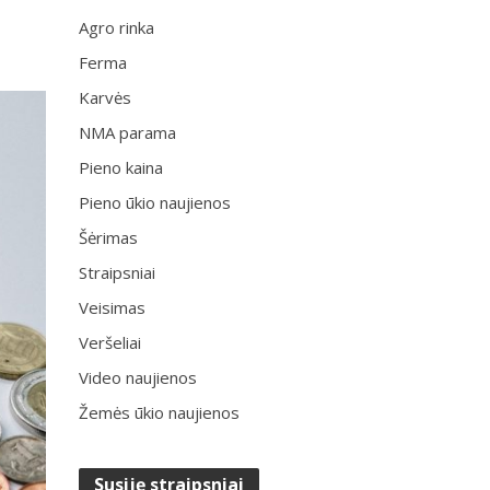
Agro rinka
Ferma
Karvės
NMA parama
Pieno kaina
Pieno ūkio naujienos
Šėrimas
Straipsniai
Veisimas
Veršeliai
Video naujienos
Žemės ūkio naujienos
Susiję straipsniai