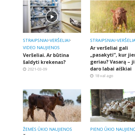
STRAIPSNIAI
•
VERŠELIAI
•
STRAIPSNIAI
•
VERŠELIA
VIDEO NAUJIENOS
Ar veršeliai gali
„pasakyti“, kur ji
Veršeliai. Ar būtina
geriau? Vasarą – ji
šaldyti krekenas?
daro labai aiškiai
2021-03-09
18 val ago
ŽEMĖS ŪKIO NAUJIENOS
PIENO ŪKIO NAUJIEN