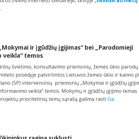
os (NMA) interneto svetainėje, skiltyje „
INVEGA atrinktų
.
„Mokymai ir įgūdžių įgijimas“ bei „Parodomieji
o veikla“ temos
irbių švietimo, konsultavimo priemonių, žemės ūkio parodų 
iteto posėdyje patvirtintos Lietuvos žemės ūkio ir kaimo p
ano (SP) intervencinių priemonių „Mokymai ir įgūdžių įgiji
 informavimo veikla“ temos. Mokymų ir įgūdžių įgijimo temas
ojektų prioritetinių temų sąrašą galima rasti
čia.
ūkininkus ragina suklusti