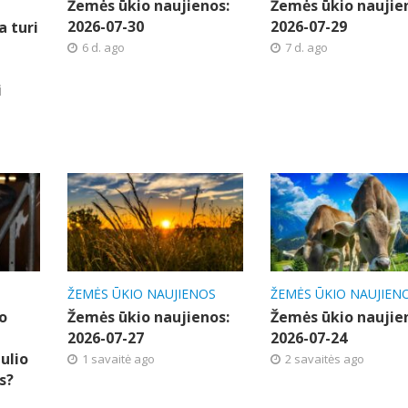
Žemės ūkio naujienos:
Žemės ūkio naujie
2026-07-30
2026-07-29
a turi
6 d. ago
7 d. ago
i
ŽEMĖS ŪKIO NAUJIENOS
ŽEMĖS ŪKIO NAUJIEN
o
Žemės ūkio naujienos:
Žemės ūkio naujie
2026-07-27
2026-07-24
ulio
1 savaitė ago
2 savaitės ago
s?