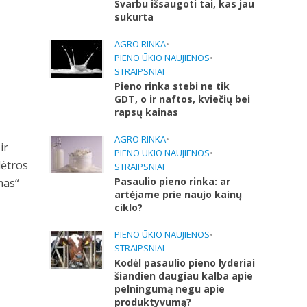
Svarbu išsaugoti tai, kas jau
sukurta
AGRO RINKA
•
PIENO ŪKIO NAUJIENOS
•
STRAIPSNIAI
Pieno rinka stebi ne tik
GDT, o ir naftos, kviečių bei
rapsų kainas
AGRO RINKA
•
ir
PIENO ŪKIO NAUJIENOS
•
lėtros
STRAIPSNIAI
Pasaulio pieno rinka: ar
mas“
artėjame prie naujo kainų
ciklo?
PIENO ŪKIO NAUJIENOS
•
STRAIPSNIAI
Kodėl pasaulio pieno lyderiai
šiandien daugiau kalba apie
pelningumą negu apie
produktyvumą?