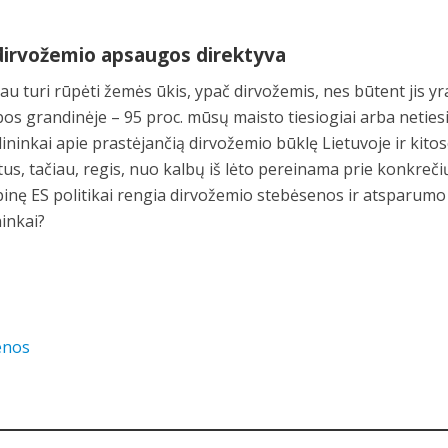
i dirvožemio apsaugos direktyva
tau turi rūpėti žemės ūkis, ypač dirvožemis, nes būtent jis yr
s grandinėje – 95 proc. mūsų maisto tiesiogiai arba neties
inkai apie prastėjančią dirvožemio būklę Lietuvoje ir kitos
us, tačiau, regis, nuo kalbų iš lėto pereinama prie konkreči
pinę ES politikai rengia dirvožemio stebėsenos ir atsparumo
ninkai?
enos