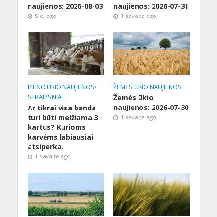
naujienos: 2026-08-03
naujienos: 2026-07-31
5 d. ago
1 savaitė ago
PIENO ŪKIO NAUJIENOS
•
ŽEMĖS ŪKIO NAUJIENOS
STRAIPSNIAI
Žemės ūkio
naujienos: 2026-07-30
Ar tikrai visa banda
turi būti melžiama 3
1 savaitė ago
kartus? Kurioms
karvėms labiausiai
atsiperka.
1 savaitė ago