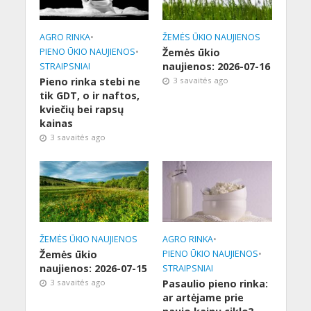
AGRO RINKA
•
ŽEMĖS ŪKIO NAUJIENOS
PIENO ŪKIO NAUJIENOS
•
Žemės ūkio
naujienos: 2026-07-16
STRAIPSNIAI
Pieno rinka stebi ne
3 savaitės ago
tik GDT, o ir naftos,
kviečių bei rapsų
kainas
3 savaitės ago
ŽEMĖS ŪKIO NAUJIENOS
AGRO RINKA
•
Žemės ūkio
PIENO ŪKIO NAUJIENOS
•
naujienos: 2026-07-15
STRAIPSNIAI
3 savaitės ago
Pasaulio pieno rinka:
ar artėjame prie