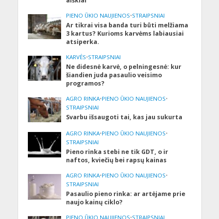
aiškiai
PIENO ŪKIO NAUJIENOS
•
STRAIPSNIAI
Ar tikrai visa banda turi būti melžiama
3 kartus? Kurioms karvėms labiausiai
atsiperka.
KARVĖS
•
STRAIPSNIAI
Ne didesnė karvė, o pelningesnė: kur
šiandien juda pasaulio veisimo
programos?
AGRO RINKA
•
PIENO ŪKIO NAUJIENOS
•
STRAIPSNIAI
Svarbu išsaugoti tai, kas jau sukurta
AGRO RINKA
•
PIENO ŪKIO NAUJIENOS
•
STRAIPSNIAI
Pieno rinka stebi ne tik GDT, o ir
naftos, kviečių bei rapsų kainas
AGRO RINKA
•
PIENO ŪKIO NAUJIENOS
•
STRAIPSNIAI
Pasaulio pieno rinka: ar artėjame prie
naujo kainų ciklo?
PIENO ŪKIO NAUJIENOS
•
STRAIPSNIAI