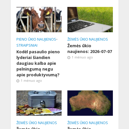
PIENO ŪKIO NAUJIENOS
•
ŽEMĖS ŪKIO NAUJIENOS
STRAIPSNIAI
Žemės ūkio
naujienos: 2026-07-07
Kodėl pasaulio pieno
lyderiai šiandien
1 mėnuo ago
daugiau kalba apie
pelningumą negu
apie produktyvumą?
1 mėnuo ago
ŽEMĖS ŪKIO NAUJIENOS
ŽEMĖS ŪKIO NAUJIENOS