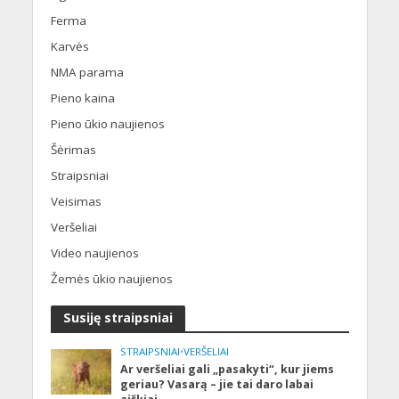
Ferma
Karvės
NMA parama
Pieno kaina
Pieno ūkio naujienos
Šėrimas
Straipsniai
Veisimas
Veršeliai
Video naujienos
Žemės ūkio naujienos
Susiję straipsniai
STRAIPSNIAI
•
VERŠELIAI
Ar veršeliai gali „pasakyti“, kur jiems
geriau? Vasarą – jie tai daro labai