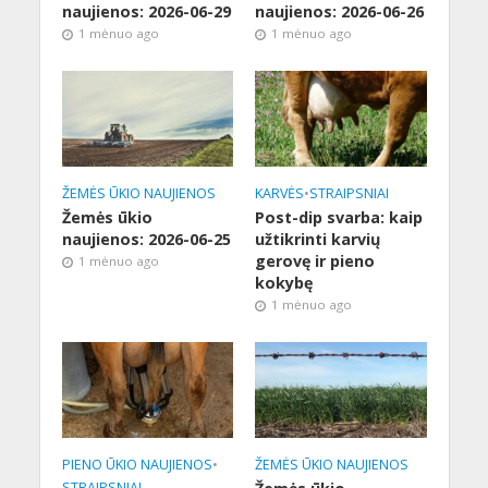
naujienos: 2026-06-29
naujienos: 2026-06-26
1 mėnuo ago
1 mėnuo ago
ŽEMĖS ŪKIO NAUJIENOS
KARVĖS
•
STRAIPSNIAI
Žemės ūkio
Post-dip svarba: kaip
naujienos: 2026-06-25
užtikrinti karvių
gerovę ir pieno
1 mėnuo ago
kokybę
1 mėnuo ago
PIENO ŪKIO NAUJIENOS
•
ŽEMĖS ŪKIO NAUJIENOS
STRAIPSNIAI