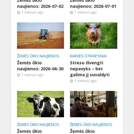
Žemės ūkio
Žemės ūkio
naujienos: 2026-07-02
naujienos: 2026-07-01
1 mėnuo ago
1 mėnuo ago
ŽEMĖS ŪKIO NAUJIENOS
KARVĖS
•
STRAIPSNIAI
Žemės ūkio
Streso išvengti
naujienos: 2026-06-30
nepavyks – bet
galima jį suvaldyti
1 mėnuo ago
1 mėnuo ago
ŽEMĖS ŪKIO NAUJIENOS
ŽEMĖS ŪKIO NAUJIENOS
Žemės ūkio
Žemės ūkio