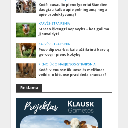
Kodėl pasaulio pieno lyderiai šiandien
daugiau kalba apie pelningumą negu
apie produktyvumą?
KARVĖS
•
STRAIPSNIAI
Streso išvengti nepavyks – bet galima
jį suvaldyti
KARVĖS
•
STRAIPSNIAI
Post-dip svarba: kaip užtikrinti karvių
gerovę ir pieno kokybę
PIENO ŪKIO NAUJIENOS
•
STRAIPSNIAI
Kodėl vienuose ūkiuose 3x melžimas
veikia, o kituose prasideda chaosas?
Reklama