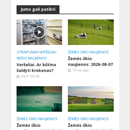
Jums gali patikti
STRAIPSNIAI
•
VERŠELIAI
•
ŽEMĖS ŪKIO NAUJIENOS
VIDEO NAUJIENOS
Žemės ūkio
naujienos: 2026-08-07
Veršeliai. Ar būtina
šaldyti krekenas?
19 val ago
2021-03-09
ŽEMĖS ŪKIO NAUJIENOS
ŽEMĖS ŪKIO NAUJIENOS
Žemės ūkio
Žemės ūkio