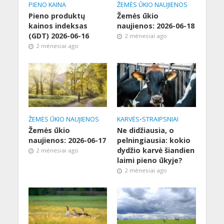
PIENO KAINA
ŽEMĖS ŪKIO NAUJIENOS
Pieno produktų
Žemės ūkio
kainos indeksas
naujienos: 2026-06-18
(GDT) 2026-06-16
2 mėnesiai ago
2 mėnesiai ago
ŽEMĖS ŪKIO NAUJIENOS
KARVĖS
•
STRAIPSNIAI
Žemės ūkio
Ne didžiausia, o
naujienos: 2026-06-17
pelningiausia: kokio
dydžio karvė šiandien
2 mėnesiai ago
laimi pieno ūkyje?
2 mėnesiai ago