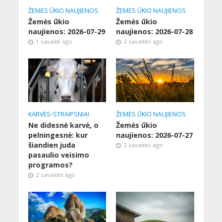
ŽEMĖS ŪKIO NAUJIENOS
ŽEMĖS ŪKIO NAUJIENOS
Žemės ūkio
Žemės ūkio
naujienos: 2026-07-29
naujienos: 2026-07-28
1 savaitė ago
2 savaitės ago
KARVĖS
•
STRAIPSNIAI
ŽEMĖS ŪKIO NAUJIENOS
Ne didesnė karvė, o
Žemės ūkio
pelningesnė: kur
naujienos: 2026-07-27
šiandien juda
2 savaitės ago
pasaulio veisimo
programos?
2 savaitės ago