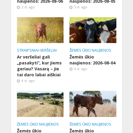
naujienos: 2026-08-06
naujienos: 2026-08-05
2 d. ago
3 d. ago
STRAIPSNIAI
•
VERŠELIAI
ŽEMĖS ŪKIO NAUJIENOS
Ar veršeliai gali
Žemės ūkio
„pasakyti“, kur jiems
naujienos: 2026-08-04
geriau? Vasarą – jie
4 d. ago
tai daro labai aiškiai
4 d. ago
ŽEMĖS ŪKIO NAUJIENOS
ŽEMĖS ŪKIO NAUJIENOS
Žemės ūkio
Žemės ūkio