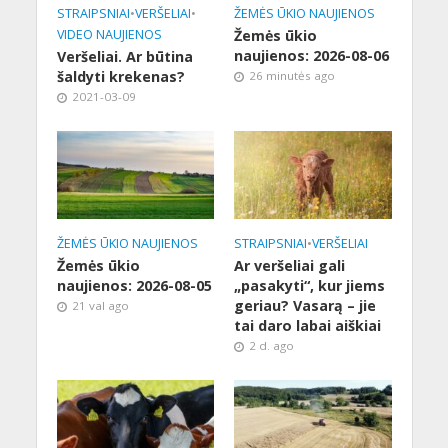
STRAIPSNIAI
•
VERŠELIAI
•
ŽEMĖS ŪKIO NAUJIENOS
VIDEO NAUJIENOS
Žemės ūkio
naujienos: 2026-08-06
Veršeliai. Ar būtina
šaldyti krekenas?
26 minutės ago
2021-03-09
ŽEMĖS ŪKIO NAUJIENOS
STRAIPSNIAI
•
VERŠELIAI
Žemės ūkio
Ar veršeliai gali
naujienos: 2026-08-05
„pasakyti“, kur jiems
geriau? Vasarą – jie
21 val ago
tai daro labai aiškiai
2 d. ago