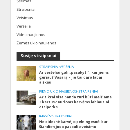
Šėrimas
Straipsniai
Veisimas
Veršeliai
Video naujienos
Žemės ūkio naujienos
Susiję straipsniai
STRAIPSNIAI
•
VERŠELIAI
Ar veršeliai gali „pasakyti“, kur jiems
geriau? Vasarą – jie tai daro labai
aiškiai
PIENO ŪKIO NAUJIENOS
•
STRAIPSNIAI
Ar tikrai visa banda turi būti melžiama
3 kartus? Kurioms karvėms labiausiai
atsiperka.
KARVĖS
•
STRAIPSNIAI
Ne didesnė karvė, o pelningesnė: kur
šiandien juda pasaulio veisimo