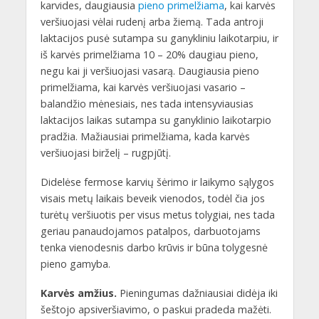
karvides, daugiausia
pieno primelžiama
, kai karvės
veršiuojasi vėlai rudenį arba žiemą. Tada antroji
laktacijos pusė sutampa su ganykliniu laikotarpiu, ir
iš karvės primelžiama 10 – 20% daugiau pieno,
negu kai ji veršiuojasi vasarą. Daugiausia pieno
primelžiama, kai karvės veršiuojasi vasario –
balandžio mėnesiais, nes tada intensyviausias
laktacijos laikas sutampa su ganyklinio laikotarpio
pradžia. Mažiausiai primelžiama, kada karvės
veršiuojasi birželį – rugpjūtį.
Didelėse fermose karvių šėrimo ir laikymo sąlygos
visais metų laikais beveik vienodos, todėl čia jos
turėtų veršiuotis per visus metus tolygiai, nes tada
geriau panaudojamos patalpos, darbuotojams
tenka vienodesnis darbo krūvis ir būna tolygesnė
pieno gamyba.
Karvės amžius.
Pieningumas dažniausiai didėja iki
šeštojo apsiveršiavimo, o paskui pradeda mažėti.