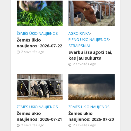
ŽEMĖS ŪKIO NAUJIENOS
AGRO RINKA
•
Žemės ūkio
PIENO ŪKIO NAUJIENOS
•
naujienos: 2026-07-22
STRAIPSNIAI
2 savaitės ago
Svarbu išsaugoti tai,
kas jau sukurta
2 savaitės ago
ŽEMĖS ŪKIO NAUJIENOS
ŽEMĖS ŪKIO NAUJIENOS
Žemės ūkio
Žemės ūkio
naujienos: 2026-07-21
naujienos: 2026-07-20
2 savaitės ago
2 savaitės ago