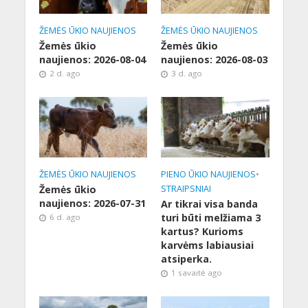
ŽEMĖS ŪKIO NAUJIENOS
ŽEMĖS ŪKIO NAUJIENOS
Žemės ūkio
Žemės ūkio
naujienos: 2026-08-04
naujienos: 2026-08-03
2 d. ago
3 d. ago
ŽEMĖS ŪKIO NAUJIENOS
PIENO ŪKIO NAUJIENOS
•
Žemės ūkio
STRAIPSNIAI
naujienos: 2026-07-31
Ar tikrai visa banda
turi būti melžiama 3
6 d. ago
kartus? Kurioms
karvėms labiausiai
atsiperka.
1 savaitė ago