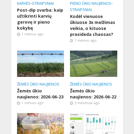
KARVĖS
•
STRAIPSNIAI
PIENO ŪKIO NAUJIENOS
•
Post-dip svarba: kaip
STRAIPSNIAI
užtikrinti karvių
Kodėl vienuose
gerovę ir pieno
ūkiuose 3x melžimas
kokybę
veikia, o kituose
prasideda chaosas?
1 mėnuo ago
1 mėnuo ago
ŽEMĖS ŪKIO NAUJIENOS
ŽEMĖS ŪKIO NAUJIENOS
Žemės ūkio
Žemės ūkio
naujienos: 2026-06-23
naujienos: 2026-06-22
1 mėnuo ago
2 mėnesiai ago