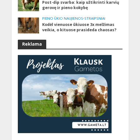
Post-dip svarba: kaip užtikrinti karvių
gerovę ir pieno kokybę
PIENO ŪKIO NAUJIENOS
•
STRAIPSNIAI
Kodėl vienuose ūkiuose 3x melžimas
veikia, o kituose prasideda chaosas?
Reklama