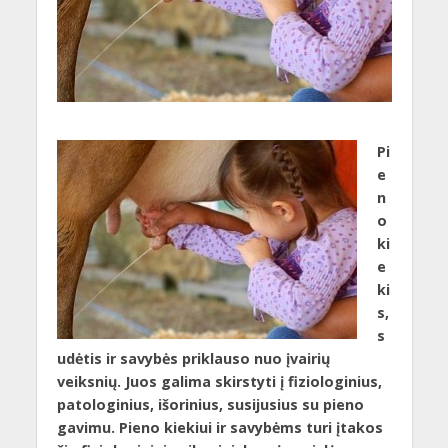
Pi
e
n
o
ki
e
ki
s,
s
udėtis ir savybės priklauso nuo įvairių
veiksnių. Juos galima skirstyti į fiziologinius,
patologinius, išorinius, susijusius su pieno
gavimu. Pieno kiekiui ir savybėms turi įtakos