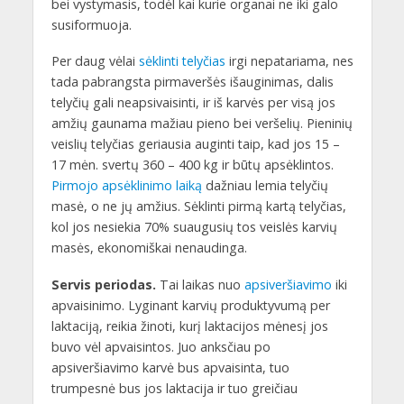
bei vystymasis, todėl kai kurie organai ne iki galo
susiformuoja.
Per daug vėlai
sėklinti telyčias
irgi nepatariama, nes
tada pabrangsta pirmaveršės išauginimas, dalis
telyčių gali neapsivaisinti, ir iš karvės per visą jos
amžių gaunama mažiau pieno bei veršelių. Pieninių
veislių telyčias geriausia auginti taip, kad jos 15 –
17 mėn. svertų 360 – 400 kg ir būtų apsėklintos.
Pirmojo apsėklinimo laiką
dažniau lemia telyčių
masė, o ne jų amžius. Sėklinti pirmą kartą telyčias,
kol jos nesiekia 70% suaugusių tos veislės karvių
masės, ekonomiškai nenaudinga.
Servis periodas.
Tai laikas nuo
apsiveršiavimo
iki
apvaisinimo. Lyginant karvių produktyvumą per
laktaciją, reikia žinoti, kurį laktacijos mėnesį jos
buvo vėl apvaisintos. Juo anksčiau po
apsiveršiavimo karvė bus apvaisinta, tuo
trumpesnė bus jos laktacija ir tuo greičiau