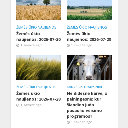
ŽEMĖS ŪKIO NAUJIENOS
ŽEMĖS ŪKIO NAUJIENOS
Žemės ūkio
Žemės ūkio
naujienos: 2026-07-30
naujienos: 2026-07-29
1 savaitė ago
1 savaitė ago
ŽEMĖS ŪKIO NAUJIENOS
KARVĖS
•
STRAIPSNIAI
Žemės ūkio
Ne didesnė karvė, o
naujienos: 2026-07-28
pelningesnė: kur
šiandien juda
1 savaitė ago
pasaulio veisimo
programos?
1 savaitė ago