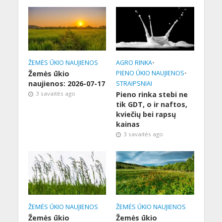
ŽEMĖS ŪKIO NAUJIENOS
AGRO RINKA
•
Žemės ūkio
PIENO ŪKIO NAUJIENOS
•
naujienos: 2026-07-17
STRAIPSNIAI
3 savaitės ago
Pieno rinka stebi ne
tik GDT, o ir naftos,
kviečių bei rapsų
kainas
3 savaitės ago
ŽEMĖS ŪKIO NAUJIENOS
ŽEMĖS ŪKIO NAUJIENOS
Žemės ūkio
Žemės ūkio