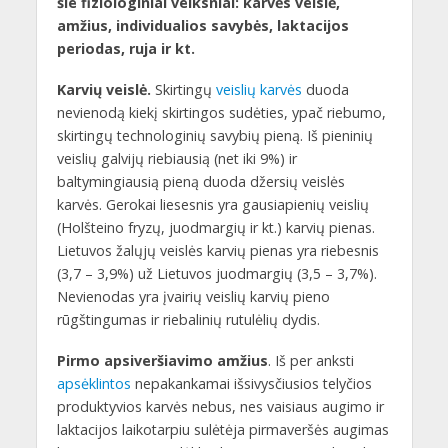
šie fiziologiniai veiksniai: karvės veislė,
amžius, individualios savybės, laktacijos
periodas, ruja ir kt.
Karvių veislė.
Skirtingų
veislių karvės
duoda
nevienodą kiekį skirtingos sudėties, ypač riebumo,
skirtingų technologinių savybių pieną. Iš pieninių
veislių galvijų riebiausią (net iki 9%) ir
baltymingiausią pieną duoda džersių veislės
karvės. Gerokai liesesnis yra gausiapienių veislių
(Holšteino fryzų, juodmargių ir kt.) karvių pienas.
Lietuvos žalųjų veislės karvių pienas yra riebesnis
(3,7 – 3,9%) už Lietuvos juodmargių (3,5 – 3,7%).
Nevienodas yra įvairių veislių karvių pieno
rūgštingumas ir riebalinių rutulėlių dydis.
Pirmo apsiveršiavimo amžius
. Iš per anksti
apsėklintos
nepakankamai išsivysčiusios telyčios
produktyvios karvės nebus, nes vaisiaus augimo ir
laktacijos laikotarpiu sulėtėja pirmaveršės augimas