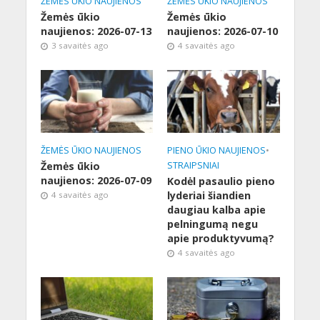
ŽEMĖS ŪKIO NAUJIENOS
ŽEMĖS ŪKIO NAUJIENOS
Žemės ūkio
Žemės ūkio
naujienos: 2026-07-13
naujienos: 2026-07-10
3 savaitės ago
4 savaitės ago
ŽEMĖS ŪKIO NAUJIENOS
PIENO ŪKIO NAUJIENOS
•
Žemės ūkio
STRAIPSNIAI
naujienos: 2026-07-09
Kodėl pasaulio pieno
lyderiai šiandien
4 savaitės ago
daugiau kalba apie
pelningumą negu
apie produktyvumą?
4 savaitės ago