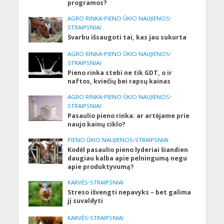
programos?
AGRO RINKA
•
PIENO ŪKIO NAUJIENOS
•
STRAIPSNIAI
Svarbu išsaugoti tai, kas jau sukurta
AGRO RINKA
•
PIENO ŪKIO NAUJIENOS
•
STRAIPSNIAI
Pieno rinka stebi ne tik GDT, o ir
naftos, kviečių bei rapsų kainas
AGRO RINKA
•
PIENO ŪKIO NAUJIENOS
•
STRAIPSNIAI
Pasaulio pieno rinka: ar artėjame prie
naujo kainų ciklo?
PIENO ŪKIO NAUJIENOS
•
STRAIPSNIAI
Kodėl pasaulio pieno lyderiai šiandien
daugiau kalba apie pelningumą negu
apie produktyvumą?
KARVĖS
•
STRAIPSNIAI
Streso išvengti nepavyks – bet galima
jį suvaldyti
KARVĖS
•
STRAIPSNIAI