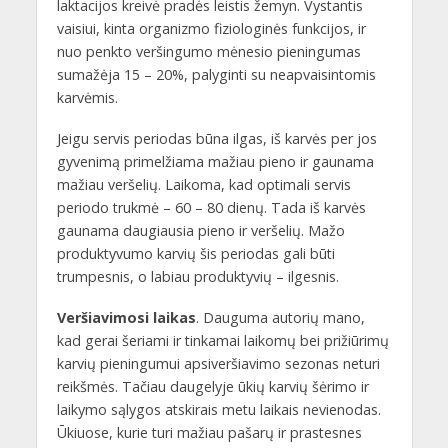
laktacijos kreivė pradės leistis žemyn. Vystantis
vaisiui, kinta organizmo fiziologinės funkcijos, ir
nuo penkto veršingumo mėnesio pieningumas
sumažėja 15 – 20%, palyginti su neapvaisintomis
karvėmis.
Jeigu servis periodas būna ilgas, iš karvės per jos
gyvenimą primelžiama mažiau pieno ir gaunama
mažiau veršelių. Laikoma, kad optimali servis
periodo trukmė – 60 – 80 dienų. Tada iš karvės
gaunama daugiausia pieno ir veršelių. Mažo
produktyvumo karvių šis periodas gali būti
trumpesnis, o labiau produktyvių – ilgesnis.
Veršiavimosi laikas
. Dauguma autorių mano,
kad gerai šeriami ir tinkamai laikomų bei prižiūrimų
karvių pieningumui apsiveršiavimo sezonas neturi
reikšmės. Tačiau daugelyje ūkių karvių šėrimo ir
laikymo sąlygos atskirais metu laikais nevienodas.
Ūkiuose, kurie turi mažiau pašarų ir prastesnes