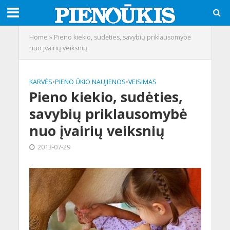
Home
»
Pieno kiekio, sudėties, savybių priklausomybė
nuo įvairių veiksnių
KARVĖS
•
PIENO ŪKIO NAUJIENOS
•
VEISIMAS
Pieno kiekio, sudėties,
savybių priklausomybė
nuo įvairių veiksnių
2013-07-29