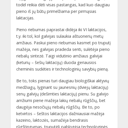
todėl reikia dėti visas pastangas, kad kuo daugiau
pieno iš jų būtų primelžiama per pirmąsias
laktacijas.
Pieno riebumas paprastai didėja iki VI laktacijos,
t.y. iki tol, kol galvijas sulaukia aštuonerių metų
amžiaus. Paskui pieno riebumas kasmet po truputį
mažėja, nes galvijas pradeda senti, sulėtėja pieno
riebalų sintezė. Taigi vidutinio amžiaus galvijai
(keturių – šešių laktacijų) duoda geriausios
cheminės sudėties ir technologinių savybių pieną.
Be to, toks pienas turi daugiau biologiškai aktyvių
medžiagų, lyginant su jaunesnių (dviejų laktacijų)
senų galvijų (dešimties laktacijų) pienu. Su galvijo
amžiumi piene mažėja lakių riebalų rūgščių, bet
daugėja nesočiųjų riebalų rūgščių. Be to, po
ketvirtos – šeštos laktacijos dažniausiai mažėja
kazeino, laktozės, sumažėja bendrasis
rūgštingumas, truputėlį pablogėja technologinės