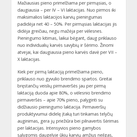
Mažiausias pieno primelžiama per pirmąsias, o
daugiausia – per IV – VI laktacijas. Nuo pirmos iki
maksimalios laktacijos karvių pieningumas
padidėja net 40 – 50%. Per pirmąsias laktacijas jis
didėja greičiau, negu mažėja per vėlesnes.
Pieningumo kitimas, laikui bėgant, daug priklauso
nuo individualių karvės savybių ir šėrimo. Žinomi
atvejai, kai daugiausia pieno karvės davė per VII –
X laktacijas.
Kiek per pirmą laktaciją primelžiama pieno,
priklauso nuo gyvulio brendimo spartos. Greitai
bręstančių veislių pirmaveršės jau per pirmą
laktaciją duoda apie 80%, o vėlesnio brendimo
pirmaveršės – apie 70% pieno, palyginti su
didžiausio pieningumo laktacija. Pirmaveršių
produktyvumui didelę įtaką turi tinkamas telyčių
auginimas, gera jų priežiūra bei pilnavertis šėrimas
per laktacijas. Intensyvios pieno gamybos
sąlygomis daugelyje ūkių karvių amžius neilgas,