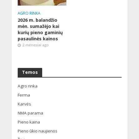
AGRO RINKA
2026 m. balandžio
mėn. sumažėjo kai
kurių pieno gaminių
pasaulinės kainos
2 mėnesiai ago
Temos
Agro rinka
Ferma
Karvės
NMA parama
Pieno kaina
Pieno ūkio naujienos