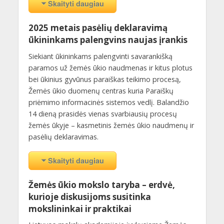
Skaityti daugiau
2025 metais pasėlių deklaravimą
ūkininkams palengvins naujas įrankis
Siekiant ūkininkams palengvinti savarankišką
paramos už žemės ūkio naudmenas ir kitus plotus
bei ūkinius gyvūnus paraiškas teikimo procesą,
Žemės ūkio duomenų centras kuria Paraiškų
priėmimo informacinės sistemos vedlį. Balandžio
14 dieną prasidės vienas svarbiausių procesų
žemės ūkyje – kasmetinis žemės ūkio naudmenų ir
pasėlių deklaravimas.
Skaityti daugiau
Žemės ūkio mokslo taryba – erdvė,
kurioje diskusijoms susitinka
mokslininkai ir praktikai