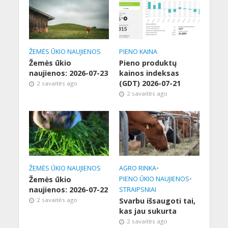
ŽEMĖS ŪKIO NAUJIENOS
PIENO KAINA
Žemės ūkio
Pieno produktų
naujienos: 2026-07-23
kainos indeksas
(GDT) 2026-07-21
2 savaitės ago
2 savaitės ago
ŽEMĖS ŪKIO NAUJIENOS
AGRO RINKA
•
Žemės ūkio
PIENO ŪKIO NAUJIENOS
•
naujienos: 2026-07-22
STRAIPSNIAI
2 savaitės ago
Svarbu išsaugoti tai,
kas jau sukurta
2 savaitės ago