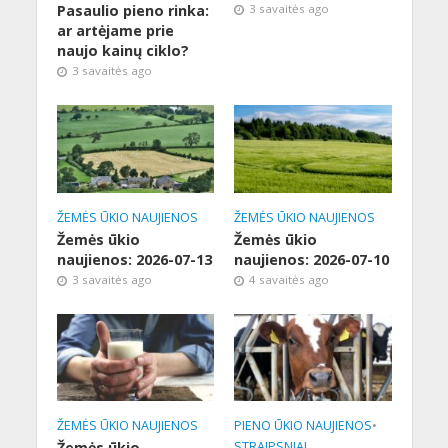
Pasaulio pieno rinka:
3 savaitės ago
ar artėjame prie
naujo kainų ciklo?
3 savaitės ago
ŽEMĖS ŪKIO NAUJIENOS
ŽEMĖS ŪKIO NAUJIENOS
Žemės ūkio
Žemės ūkio
naujienos: 2026-07-13
naujienos: 2026-07-10
3 savaitės ago
4 savaitės ago
ŽEMĖS ŪKIO NAUJIENOS
PIENO ŪKIO NAUJIENOS
•
Žemės ūkio
STRAIPSNIAI