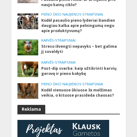
naujo kainų ciklo?
PIENO ŪKIO NAUJIENOS
•
STRAIPSNIAI
Kodėl pasaulio pieno lyderiai šiandien
daugiau kalba apie pelningumą negu
apie produktyvumą?
KARVĖS
•
STRAIPSNIAI
Streso išvengti nepavyks – bet galima
jį suvaldyti
KARVĖS
•
STRAIPSNIAI
Post-dip svarba: kaip užtikrinti karvių
gerovę ir pieno kokybę
PIENO ŪKIO NAUJIENOS
•
STRAIPSNIAI
Kodėl vienuose ūkiuose 3x melžimas
veikia, o kituose prasideda chaosas?
Reklama