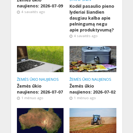
naujienos: 2026-07-09
Kodėl pasaulio pieno
lyderiai šiandien
4 savaitės ago
daugiau kalba apie
pelningumą negu
apie produktyvumą?
4 savaitės ago
ŽEMĖS ŪKIO NAUJIENOS
ŽEMĖS ŪKIO NAUJIENOS
Žemės ūkio
Žemės ūkio
naujienos: 2026-07-07
naujienos: 2026-07-02
1 mėnuo ago
1 mėnuo ago