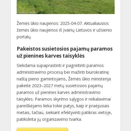
Žemės ūkio naujienos: 2025-04-07. Aktualiausios
žemės ūkio naujienos iš įvairių Lietuvos ir užsienio
portalų.
Pakeistos susietosios pajamų paramos
už pienines karves taisyklės
Siekdama supaprastinti ir pagreitinti paramos
administravimo procesą bei mažinti biurokratinę
naštą pieno gamintojams, Žemės ūkio ministerija
pakeitė 2023–2027 metų susietosios pajamų
paramos už pienines karves administravimo
taisykles. Paramos skyrimo sąlygos ir reikalavimai
pareiškėjams lieka tokie patys, kaip ir praėjusiais
metais, tačiau, siekiant efektyvinti patikras vietoje,
patikslinta jų organizavimo tvarka.