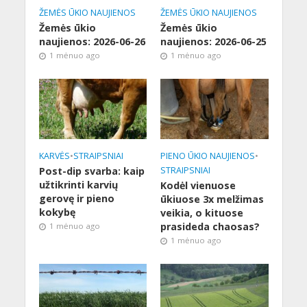
ŽEMĖS ŪKIO NAUJIENOS
ŽEMĖS ŪKIO NAUJIENOS
Žemės ūkio
Žemės ūkio
naujienos: 2026-06-26
naujienos: 2026-06-25
1 mėnuo ago
1 mėnuo ago
KARVĖS
•
STRAIPSNIAI
PIENO ŪKIO NAUJIENOS
•
Post-dip svarba: kaip
STRAIPSNIAI
užtikrinti karvių
Kodėl vienuose
gerovę ir pieno
ūkiuose 3x melžimas
kokybę
veikia, o kituose
prasideda chaosas?
1 mėnuo ago
1 mėnuo ago