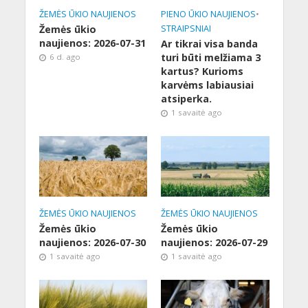
ŽEMĖS ŪKIO NAUJIENOS
PIENO ŪKIO NAUJIENOS
•
Žemės ūkio
STRAIPSNIAI
naujienos: 2026-07-31
Ar tikrai visa banda
turi būti melžiama 3
6 d. ago
kartus? Kurioms
karvėms labiausiai
atsiperka.
1 savaitė ago
ŽEMĖS ŪKIO NAUJIENOS
ŽEMĖS ŪKIO NAUJIENOS
Žemės ūkio
Žemės ūkio
naujienos: 2026-07-30
naujienos: 2026-07-29
1 savaitė ago
1 savaitė ago