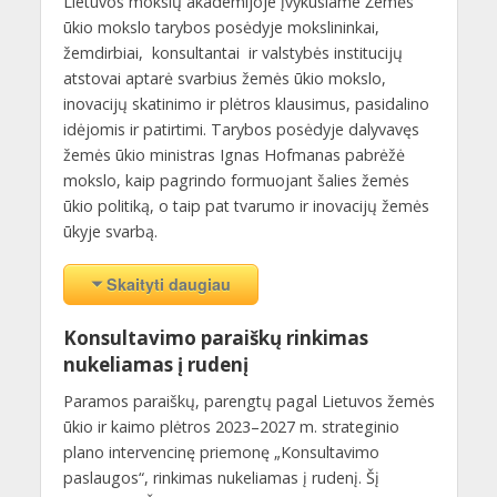
Lietuvos mokslų akademijoje įvykusiame Žemės
ūkio mokslo tarybos posėdyje mokslininkai,
žemdirbiai, konsultantai ir valstybės institucijų
atstovai aptarė svarbius žemės ūkio mokslo,
inovacijų skatinimo ir plėtros klausimus, pasidalino
idėjomis ir patirtimi. Tarybos posėdyje dalyvavęs
žemės ūkio ministras Ignas Hofmanas pabrėžė
mokslo, kaip pagrindo formuojant šalies žemės
ūkio politiką, o taip pat tvarumo ir inovacijų žemės
ūkyje svarbą.
Skaityti daugiau
Konsultavimo paraiškų rinkimas
nukeliamas į rudenį
Paramos paraiškų, parengtų pagal Lietuvos žemės
ūkio ir kaimo plėtros 2023–2027 m. strateginio
plano intervencinę priemonę „Konsultavimo
paslaugos“, rinkimas nukeliamas į rudenį. Šį