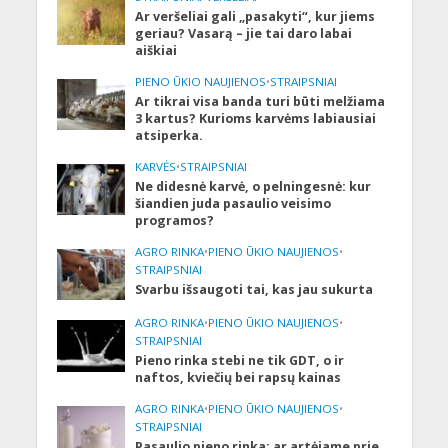
Ar veršeliai gali „pasakyti“, kur jiems
geriau? Vasarą – jie tai daro labai
aiškiai
PIENO ŪKIO NAUJIENOS
•
STRAIPSNIAI
Ar tikrai visa banda turi būti melžiama
3 kartus? Kurioms karvėms labiausiai
atsiperka.
KARVĖS
•
STRAIPSNIAI
Ne didesnė karvė, o pelningesnė: kur
šiandien juda pasaulio veisimo
programos?
AGRO RINKA
•
PIENO ŪKIO NAUJIENOS
•
STRAIPSNIAI
Svarbu išsaugoti tai, kas jau sukurta
AGRO RINKA
•
PIENO ŪKIO NAUJIENOS
•
STRAIPSNIAI
Pieno rinka stebi ne tik GDT, o ir
naftos, kviečių bei rapsų kainas
AGRO RINKA
•
PIENO ŪKIO NAUJIENOS
•
STRAIPSNIAI
Pasaulio pieno rinka: ar artėjame prie