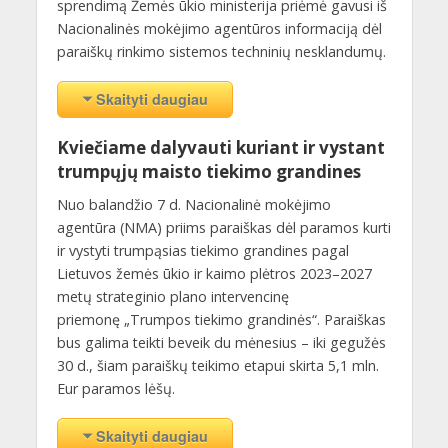
sprendimą Žemės ūkio ministerija priėmė gavusi iš
Nacionalinės mokėjimo agentūros informaciją dėl
paraiškų rinkimo sistemos techninių nesklandumų.
Skaityti daugiau
Kviečiame dalyvauti kuriant ir vystant
trumpųjų maisto tiekimo grandines
Nuo balandžio 7 d. Nacionalinė mokėjimo
agentūra (NMA) priims paraiškas dėl paramos kurti
ir vystyti trumpąsias tiekimo grandines pagal
Lietuvos žemės ūkio ir kaimo plėtros 2023–2027
metų strateginio plano intervencinę
priemonę „Trumpos tiekimo grandinės“. Paraiškas
bus galima teikti beveik du mėnesius – iki gegužės
30 d., šiam paraiškų teikimo etapui skirta 5,1 mln.
Eur paramos lėšų.
Skaityti daugiau