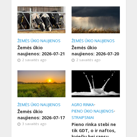
ŽEMĖS ŪKIO NAUJIENOS
ŽEMĖS ŪKIO NAUJIENOS
Žemės ūkio
Žemės ūkio
naujienos: 2026-07-21
naujienos: 2026-07-20
2 savaitės ago
2 savaitės ago
ŽEMĖS ŪKIO NAUJIENOS
AGRO RINKA
•
Žemės ūkio
PIENO ŪKIO NAUJIENOS
•
naujienos: 2026-07-17
STRAIPSNIAI
3 savaitės ago
Pieno rinka stebi ne
tik GDT, o ir naftos,
kviečių bei rapsų