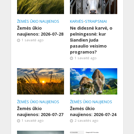
ŽEMĖS ŪKIO NAUJIENOS
KARVĖS
•
STRAIPSNIAI
Žemės ūkio
Ne didesnė karvė, o
naujienos: 2026-07-28
pelningesnė: kur
šiandien juda
1 savaitė ago
pasaulio veisimo
programos?
1 savaitė ago
ŽEMĖS ŪKIO NAUJIENOS
ŽEMĖS ŪKIO NAUJIENOS
Žemės ūkio
Žemės ūkio
naujienos: 2026-07-27
naujienos: 2026-07-24
1 savaitė ago
2 savaitės ago