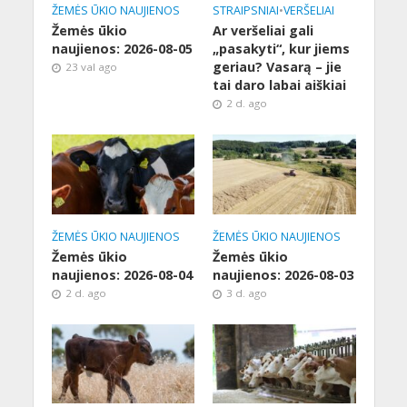
ŽEMĖS ŪKIO NAUJIENOS
STRAIPSNIAI
•
VERŠELIAI
Žemės ūkio
Ar veršeliai gali
naujienos: 2026-08-05
„pasakyti“, kur jiems
geriau? Vasarą – jie
23 val ago
tai daro labai aiškiai
2 d. ago
ŽEMĖS ŪKIO NAUJIENOS
ŽEMĖS ŪKIO NAUJIENOS
Žemės ūkio
Žemės ūkio
naujienos: 2026-08-04
naujienos: 2026-08-03
2 d. ago
3 d. ago