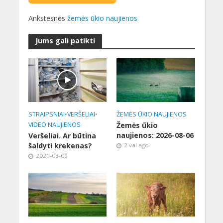
Ankstesnės
žemės ūkio naujienos
Jums gali patikti
STRAIPSNIAI
•
VERŠELIAI
•
ŽEMĖS ŪKIO NAUJIENOS
VIDEO NAUJIENOS
Žemės ūkio
naujienos: 2026-08-06
Veršeliai. Ar būtina
šaldyti krekenas?
2 val ago
2021-03-09