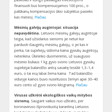
finansuoti bus kompensuojamos 100 proc., o
palūkanų kompensacijos ūkio subjektus pasieks
kas mėnesį.
Plačiau
Mėsinių galvijų augintojai: situacija
nepavydėtina.
Lietuvos mėsinių galvijų augintojai
teigia, kad užsidarius sienoms jie neturi kur
parduoti išaugintų mėsinių galvijų, o jei kas ir
perka, tai supirkėjų siūloma kaina gyvulių augintojų
netenkina. Ūkininko duomenimis, už suaugusio
mėsinio buliaus 1 kg gyvo svorio Lietuvos gyvulių
supirkėjai balandžio antrą savaitę tesiūlė 1,3–1,4
euro, o tai esą labai žema kaina. Tad balandžio
viduryje kainos buvo nusiritusios žemyn apie 30–40
euro cento už gyvo svorio kilogramą.
Plačiau
Virusas užkrėtė ekologiškos vaikų mitybos
sistemą.
Saugant vaikus nuo užkrato, per
koronaviruso išprovokuotą karantiną Lietuvos