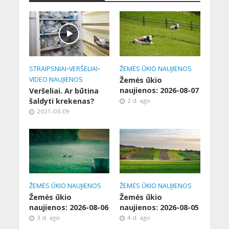
STRAIPSNIAI
•
VERŠELIAI
•
ŽEMĖS ŪKIO NAUJIENOS
VIDEO NAUJIENOS
Žemės ūkio
naujienos: 2026-08-07
Veršeliai. Ar būtina
šaldyti krekenas?
2 d. ago
2021-03-09
ŽEMĖS ŪKIO NAUJIENOS
ŽEMĖS ŪKIO NAUJIENOS
Žemės ūkio
Žemės ūkio
naujienos: 2026-08-06
naujienos: 2026-08-05
3 d. ago
4 d. ago