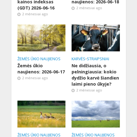
kainos indeksas
naujienos: 2026-06-18
(GDT) 2026-06-16
2 mėnesiai ago
2 mėnesiai ago
ŽEMĖS ŪKIO NAUJIENOS
KARVĖS
•
STRAIPSNIAI
Žemės ūkio
Ne didžiausia, o
naujienos: 2026-06-17
pelningiausia: kokio
dydžio karvė šiandien
2 mėnesiai ago
laimi pieno ūkyje?
2 mėnesiai ago
ŽEMĖS ŪKIO NAUJIENOS
ŽEMĖS ŪKIO NAUJIENOS