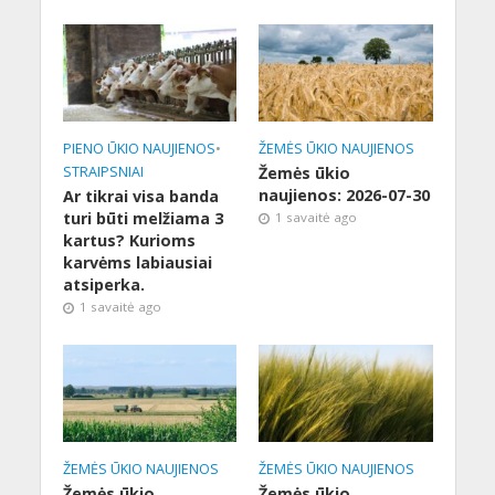
PIENO ŪKIO NAUJIENOS
•
ŽEMĖS ŪKIO NAUJIENOS
STRAIPSNIAI
Žemės ūkio
naujienos: 2026-07-30
Ar tikrai visa banda
turi būti melžiama 3
1 savaitė ago
kartus? Kurioms
karvėms labiausiai
atsiperka.
1 savaitė ago
ŽEMĖS ŪKIO NAUJIENOS
ŽEMĖS ŪKIO NAUJIENOS
Žemės ūkio
Žemės ūkio