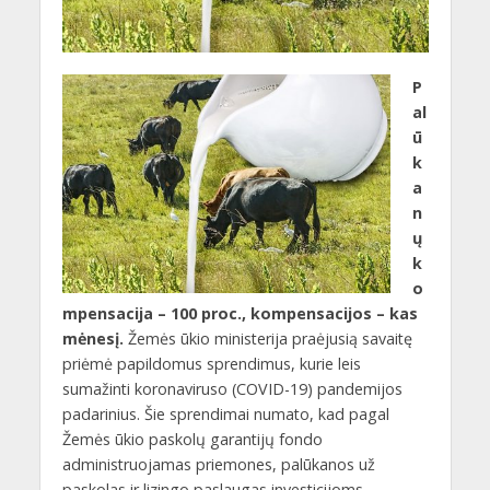
P
al
ū
k
a
n
ų
k
o
mpensacija – 100 proc., kompensacijos – kas
mėnesį.
Žemės ūkio ministerija praėjusią savaitę
priėmė papildomus sprendimus, kurie leis
sumažinti koronaviruso (COVID-19) pandemijos
padarinius. Šie sprendimai numato, kad pagal
Žemės ūkio paskolų garantijų fondo
administruojamas priemones, palūkanos už
paskolas ir lizingo paslaugas investicijoms