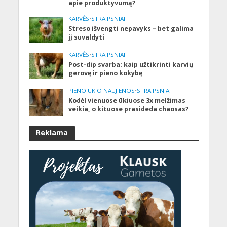
apie produktyvumą?
KARVĖS
•
STRAIPSNIAI
Streso išvengti nepavyks – bet galima
jį suvaldyti
KARVĖS
•
STRAIPSNIAI
Post-dip svarba: kaip užtikrinti karvių
gerovę ir pieno kokybę
PIENO ŪKIO NAUJIENOS
•
STRAIPSNIAI
Kodėl vienuose ūkiuose 3x melžimas
veikia, o kituose prasideda chaosas?
Reklama