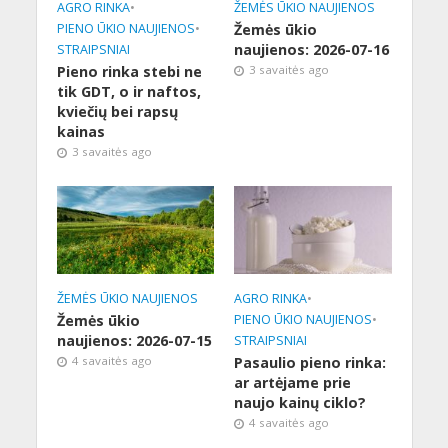
AGRO RINKA
•
ŽEMĖS ŪKIO NAUJIENOS
PIENO ŪKIO NAUJIENOS
•
Žemės ūkio
naujienos: 2026-07-16
STRAIPSNIAI
Pieno rinka stebi ne
3 savaitės ago
tik GDT, o ir naftos,
kviečių bei rapsų
kainas
3 savaitės ago
ŽEMĖS ŪKIO NAUJIENOS
AGRO RINKA
•
Žemės ūkio
PIENO ŪKIO NAUJIENOS
•
naujienos: 2026-07-15
STRAIPSNIAI
4 savaitės ago
Pasaulio pieno rinka:
ar artėjame prie
naujo kainų ciklo?
4 savaitės ago