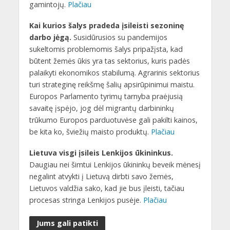
gamintojų.
Plačiau
Kai kurios šalys pradeda įsileisti sezoninę
darbo jėgą.
Susidūrusios su pandemijos
sukeltomis problemomis šalys pripažįsta, kad
būtent žemės ūkis yra tas sektorius, kuris padės
palaikyti ekonomikos stabilumą. Agrarinis sektorius
turi strateginę reikšmę šalių apsirūpinimui maistu.
Europos Parlamento tyrimų tarnyba praėjusią
savaitę įspėjo, jog dėl migrantų darbininkų
trūkumo Europos parduotuvėse gali pakilti kainos,
be kita ko, šviežių maisto produktų.
Plačiau
Lietuva visgi įsileis Lenkijos ūkininkus.
Daugiau nei šimtui Lenkijos ūkininkų beveik mėnesį
negalint atvykti į Lietuvą dirbti savo žemės,
Lietuvos valdžia sako, kad jie bus įleisti, tačiau
procesas stringa Lenkijos pusėje.
Plačiau
Jums gali patikti