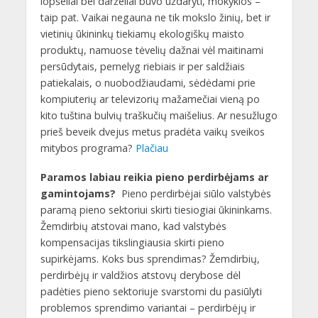
lopšeliai bei darželiai buvo uždaryti, mokyklos –
taip pat. Vaikai negauna ne tik mokslo žinių, bet ir
vietinių ūkininkų tiekiamų ekologiškų maisto
produktų, namuose tėvelių dažnai vėl maitinami
persūdytais, pernelyg riebiais ir per saldžiais
patiekalais, o nuobodžiaudami, sėdėdami prie
kompiuterių ar televizorių mažamečiai vieną po
kito tuština bulvių traškučių maišelius. Ar nesužlugo
prieš beveik dvejus metus pradėta vaikų sveikos
mitybos programa?
Plačiau
Paramos labiau reikia pieno perdirbėjams ar
gamintojams?
Pieno perdirbėjai siūlo valstybės
paramą pieno sektoriui skirti tiesiogiai ūkininkams.
Žemdirbių atstovai mano, kad valstybės
kompensacijas tikslingiausia skirti pieno
supirkėjams. Koks bus sprendimas? Žemdirbių,
perdirbėjų ir valdžios atstovų derybose dėl
padėties pieno sektoriuje svarstomi du pasiūlyti
problemos sprendimo variantai – perdirbėjų ir