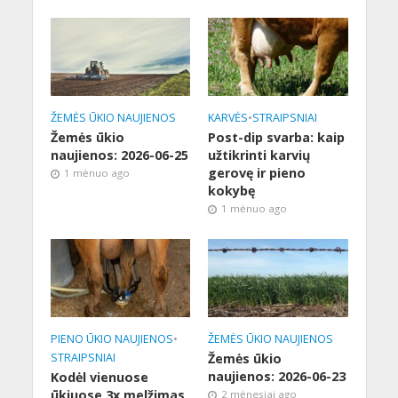
ŽEMĖS ŪKIO NAUJIENOS
KARVĖS
•
STRAIPSNIAI
Žemės ūkio
Post-dip svarba: kaip
naujienos: 2026-06-25
užtikrinti karvių
gerovę ir pieno
1 mėnuo ago
kokybę
1 mėnuo ago
PIENO ŪKIO NAUJIENOS
•
ŽEMĖS ŪKIO NAUJIENOS
STRAIPSNIAI
Žemės ūkio
naujienos: 2026-06-23
Kodėl vienuose
ūkiuose 3x melžimas
2 mėnesiai ago