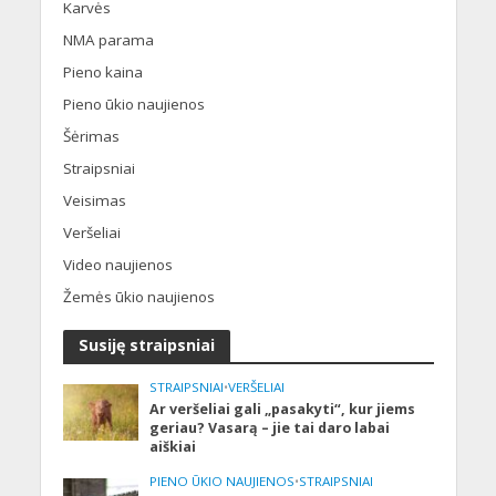
Karvės
NMA parama
Pieno kaina
Pieno ūkio naujienos
Šėrimas
Straipsniai
Veisimas
Veršeliai
Video naujienos
Žemės ūkio naujienos
Susiję straipsniai
STRAIPSNIAI
•
VERŠELIAI
Ar veršeliai gali „pasakyti“, kur jiems
geriau? Vasarą – jie tai daro labai
aiškiai
PIENO ŪKIO NAUJIENOS
•
STRAIPSNIAI