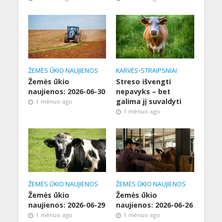
ŽEMĖS ŪKIO NAUJIENOS
KARVĖS
•
STRAIPSNIAI
Žemės ūkio
Streso išvengti
naujienos: 2026-06-30
nepavyks – bet
galima jį suvaldyti
1 mėnuo ago
1 mėnuo ago
ŽEMĖS ŪKIO NAUJIENOS
ŽEMĖS ŪKIO NAUJIENOS
Žemės ūkio
Žemės ūkio
naujienos: 2026-06-29
naujienos: 2026-06-26
1 mėnuo ago
1 mėnuo ago