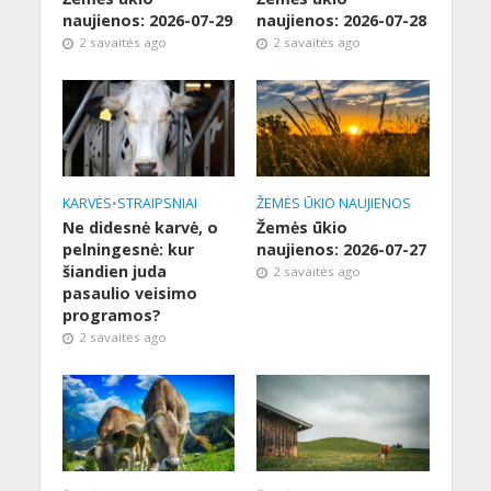
naujienos: 2026-07-29
naujienos: 2026-07-28
2 savaitės ago
2 savaitės ago
KARVĖS
•
STRAIPSNIAI
ŽEMĖS ŪKIO NAUJIENOS
Ne didesnė karvė, o
Žemės ūkio
pelningesnė: kur
naujienos: 2026-07-27
šiandien juda
2 savaitės ago
pasaulio veisimo
programos?
2 savaitės ago