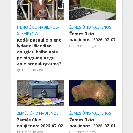
PIENO ŪKIO NAUJIENOS
•
ŽEMĖS ŪKIO NAUJIENOS
STRAIPSNIAI
Žemės ūkio
naujienos: 2026-07-07
Kodėl pasaulio pieno
lyderiai šiandien
1 mėnuo ago
daugiau kalba apie
pelningumą negu
apie produktyvumą?
1 mėnuo ago
ŽEMĖS ŪKIO NAUJIENOS
ŽEMĖS ŪKIO NAUJIENOS
Žemės ūkio
Žemės ūkio
naujienos: 2026-07-02
naujienos: 2026-07-01
1 mėnuo ago
1 mėnuo ago