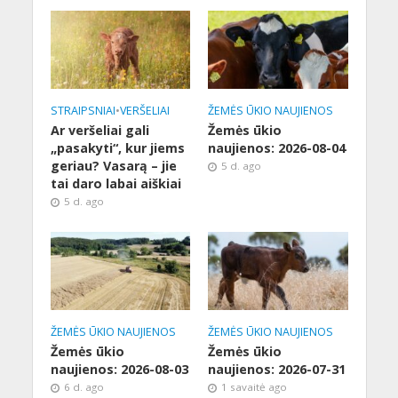
STRAIPSNIAI
•
VERŠELIAI
ŽEMĖS ŪKIO NAUJIENOS
Ar veršeliai gali
Žemės ūkio
„pasakyti“, kur jiems
naujienos: 2026-08-04
geriau? Vasarą – jie
5 d. ago
tai daro labai aiškiai
5 d. ago
ŽEMĖS ŪKIO NAUJIENOS
ŽEMĖS ŪKIO NAUJIENOS
Žemės ūkio
Žemės ūkio
naujienos: 2026-08-03
naujienos: 2026-07-31
6 d. ago
1 savaitė ago