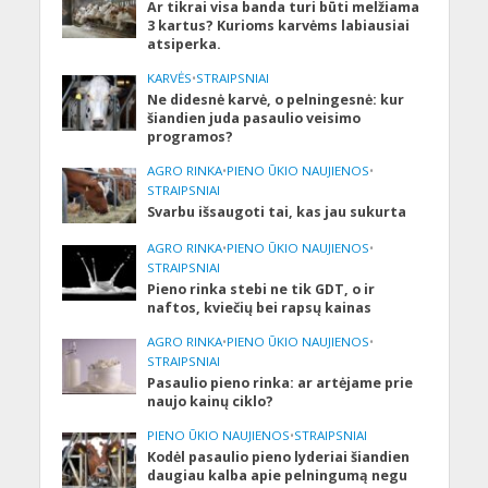
Ar tikrai visa banda turi būti melžiama
3 kartus? Kurioms karvėms labiausiai
atsiperka.
KARVĖS
•
STRAIPSNIAI
Ne didesnė karvė, o pelningesnė: kur
šiandien juda pasaulio veisimo
programos?
AGRO RINKA
•
PIENO ŪKIO NAUJIENOS
•
STRAIPSNIAI
Svarbu išsaugoti tai, kas jau sukurta
AGRO RINKA
•
PIENO ŪKIO NAUJIENOS
•
STRAIPSNIAI
Pieno rinka stebi ne tik GDT, o ir
naftos, kviečių bei rapsų kainas
AGRO RINKA
•
PIENO ŪKIO NAUJIENOS
•
STRAIPSNIAI
Pasaulio pieno rinka: ar artėjame prie
naujo kainų ciklo?
PIENO ŪKIO NAUJIENOS
•
STRAIPSNIAI
Kodėl pasaulio pieno lyderiai šiandien
daugiau kalba apie pelningumą negu