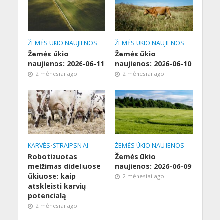
ŽEMĖS ŪKIO NAUJIENOS
ŽEMĖS ŪKIO NAUJIENOS
Žemės ūkio
Žemės ūkio
naujienos: 2026-06-11
naujienos: 2026-06-10
2 mėnesiai ago
2 mėnesiai ago
KARVĖS
•
STRAIPSNIAI
ŽEMĖS ŪKIO NAUJIENOS
Robotizuotas
Žemės ūkio
melžimas dideliuose
naujienos: 2026-06-09
ūkiuose: kaip
2 mėnesiai ago
atskleisti karvių
potencialą
2 mėnesiai ago