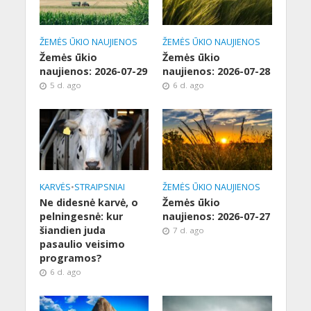
ŽEMĖS ŪKIO NAUJIENOS
ŽEMĖS ŪKIO NAUJIENOS
Žemės ūkio
Žemės ūkio
naujienos: 2026-07-29
naujienos: 2026-07-28
5 d. ago
6 d. ago
KARVĖS
•
STRAIPSNIAI
ŽEMĖS ŪKIO NAUJIENOS
Ne didesnė karvė, o
Žemės ūkio
pelningesnė: kur
naujienos: 2026-07-27
šiandien juda
7 d. ago
pasaulio veisimo
programos?
6 d. ago