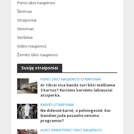
Pieno ūkio naujienos
Šėrimas
Straipsniai
Veisimas
Veršeliai
Video naujienos
Žemės ūkio naujienos
Susiję straipsniai
PIENO ŪKIO NAUJIENOS
•
STRAIPSNIAI
Ar tikrai visa banda turi būti melžiama
3 kartus? Kurioms karvėms labiausiai
atsiperka.
KARVĖS
•
STRAIPSNIAI
Ne didesnė karvė, o pelningesnė: kur
šiandien juda pasaulio veisimo
programos?
AGRO RINKA
•
PIENO ŪKIO NAUJIENOS
•