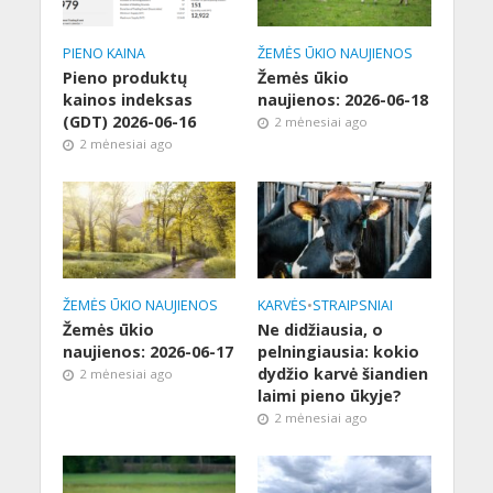
PIENO KAINA
ŽEMĖS ŪKIO NAUJIENOS
Pieno produktų
Žemės ūkio
kainos indeksas
naujienos: 2026-06-18
(GDT) 2026-06-16
2 mėnesiai ago
2 mėnesiai ago
ŽEMĖS ŪKIO NAUJIENOS
KARVĖS
•
STRAIPSNIAI
Žemės ūkio
Ne didžiausia, o
naujienos: 2026-06-17
pelningiausia: kokio
dydžio karvė šiandien
2 mėnesiai ago
laimi pieno ūkyje?
2 mėnesiai ago