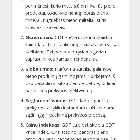
per mėnesį, kurio metu siūlomi įvairūs pieno
produktai, tokie kaip nenugriebtas pieno
milteliai, nugriebtas pieno milteliai, sūris,
sviestas ir kazeinas.
Skaidrumas:
GDT siekia užtikrinti skaidrią
kainodarą, todėl aukcionų rezultatai yra viešai
skelbiami. Tai padeda dalyviams geriau
suprasti rinkos kainas ir tendencijas.
Globalumas:
Platforma suteikia galimybę
pieno produktų gamintojams ir pirkėjams iš
viso pasaulio susitikti vienoje vietoje, didinant
pasaulinės prekybos efektyvumą.
Reglamentavimas:
GDT laikosi griežtų
prekybos taisyklių ir standartų, užtikrindama
sąžiningą ir patikimą prekybos procesą.
Kainų indeksas:
GDT taip pat skelbia GDT
Price Index, kuris atspindi bendras pieno
produktų kainų tendencijas aukcionuose. Šis