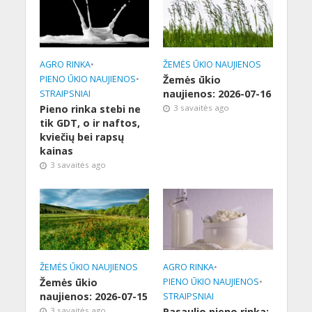
AGRO RINKA
•
ŽEMĖS ŪKIO NAUJIENOS
PIENO ŪKIO NAUJIENOS
•
Žemės ūkio
naujienos: 2026-07-16
STRAIPSNIAI
Pieno rinka stebi ne
3 savaitės ago
tik GDT, o ir naftos,
kviečių bei rapsų
kainas
3 savaitės ago
ŽEMĖS ŪKIO NAUJIENOS
AGRO RINKA
•
Žemės ūkio
PIENO ŪKIO NAUJIENOS
•
naujienos: 2026-07-15
STRAIPSNIAI
3 savaitės ago
Pasaulio pieno rinka: