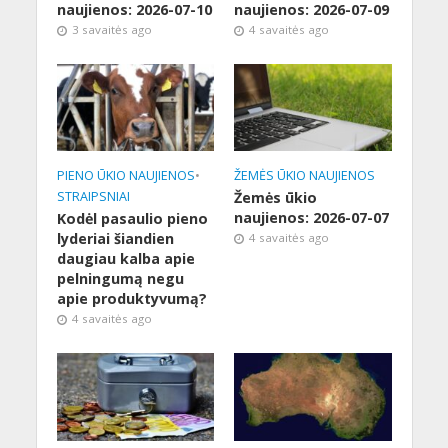
naujienos: 2026-07-10
naujienos: 2026-07-09
3 savaitės ago
4 savaitės ago
PIENO ŪKIO NAUJIENOS
•
ŽEMĖS ŪKIO NAUJIENOS
STRAIPSNIAI
Žemės ūkio
naujienos: 2026-07-07
Kodėl pasaulio pieno
lyderiai šiandien
4 savaitės ago
daugiau kalba apie
pelningumą negu
apie produktyvumą?
4 savaitės ago