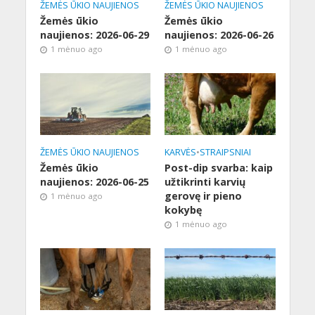
ŽEMĖS ŪKIO NAUJIENOS
ŽEMĖS ŪKIO NAUJIENOS
Žemės ūkio
Žemės ūkio
naujienos: 2026-06-29
naujienos: 2026-06-26
1 mėnuo ago
1 mėnuo ago
ŽEMĖS ŪKIO NAUJIENOS
KARVĖS
•
STRAIPSNIAI
Žemės ūkio
Post-dip svarba: kaip
naujienos: 2026-06-25
užtikrinti karvių
gerovę ir pieno
1 mėnuo ago
kokybę
1 mėnuo ago