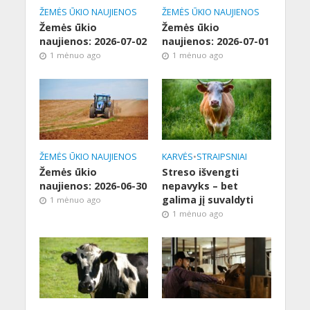
ŽEMĖS ŪKIO NAUJIENOS
ŽEMĖS ŪKIO NAUJIENOS
Žemės ūkio
Žemės ūkio
naujienos: 2026-07-02
naujienos: 2026-07-01
1 mėnuo ago
1 mėnuo ago
ŽEMĖS ŪKIO NAUJIENOS
KARVĖS
•
STRAIPSNIAI
Žemės ūkio
Streso išvengti
naujienos: 2026-06-30
nepavyks – bet
galima jį suvaldyti
1 mėnuo ago
1 mėnuo ago