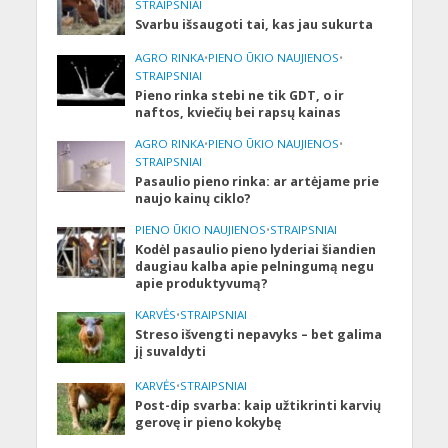
STRAIPSNIAI
Svarbu išsaugoti tai, kas jau sukurta
AGRO RINKA
•
PIENO ŪKIO NAUJIENOS
•
STRAIPSNIAI
Pieno rinka stebi ne tik GDT, o ir
naftos, kviečių bei rapsų kainas
AGRO RINKA
•
PIENO ŪKIO NAUJIENOS
•
STRAIPSNIAI
Pasaulio pieno rinka: ar artėjame prie
naujo kainų ciklo?
PIENO ŪKIO NAUJIENOS
•
STRAIPSNIAI
Kodėl pasaulio pieno lyderiai šiandien
daugiau kalba apie pelningumą negu
apie produktyvumą?
KARVĖS
•
STRAIPSNIAI
Streso išvengti nepavyks – bet galima
jį suvaldyti
KARVĖS
•
STRAIPSNIAI
Post-dip svarba: kaip užtikrinti karvių
gerovę ir pieno kokybę