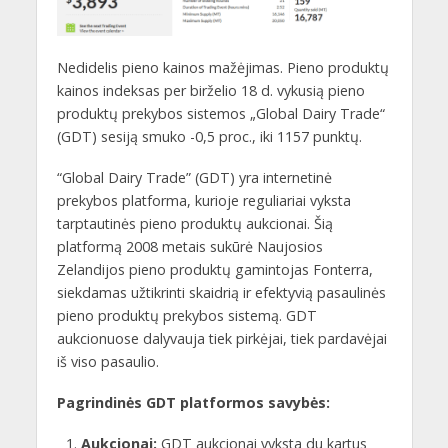
Nedidelis pieno kainos mažėjimas. Pieno produktų
kainos indeksas per birželio 18 d. vykusią pieno
produktų prekybos sistemos „Global Dairy Trade“
(GDT) sesiją smuko -0,5 proc., iki 1157 punktų.
“Global Dairy Trade” (GDT) yra internetinė
prekybos platforma, kurioje reguliariai vyksta
tarptautinės pieno produktų aukcionai. Šią
platformą 2008 metais sukūrė Naujosios
Zelandijos pieno produktų gamintojas Fonterra,
siekdamas užtikrinti skaidrią ir efektyvią pasaulinės
pieno produktų prekybos sistemą. GDT
aukcionuose dalyvauja tiek pirkėjai, tiek pardavėjai
iš viso pasaulio.
Pagrindinės GDT platformos savybės:
Aukcionai:
GDT aukcionai vyksta du kartus