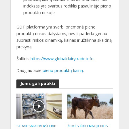
indeksas yra svarbus rodiklis pasaulinėje pieno
produktų rinkoje.
GDT platforma yra svarbi priemonė pieno
produktų rinkos dalyviams, nes ji padeda geriau
suprasti rinkos dinamiką, kainas ir užtikrina skaidrią
prekybą.
Šaltinis
https://www.globaldairytrade.info
Daugiau apie
pieno produktų kainą.
Jums gali patikti
STRAIPSNIAI
•
VERŠELIAI
•
ŽEMĖS ŪKIO NAUJIENOS