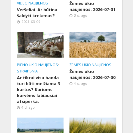
VIDEO NAUJIENOS
Žemės ūkio
naujienos: 2026-07-31
Veršeliai. Ar būtina
šaldyti krekenas?
3 d. ago
2021-03-09
PIENO ŪKIO NAUJIENOS
•
ŽEMĖS ŪKIO NAUJIENOS
STRAIPSNIAI
Žemės ūkio
naujienos: 2026-07-30
Ar tikrai visa banda
turi būti melžiama 3
4 d. ago
kartus? Kurioms
karvėms labiausiai
atsiperka.
4 d. ago