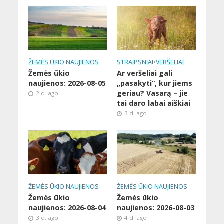
ŽEMĖS ŪKIO NAUJIENOS
STRAIPSNIAI
•
VERŠELIAI
Žemės ūkio
Ar veršeliai gali
naujienos: 2026-08-05
„pasakyti“, kur jiems
geriau? Vasarą – jie
2 d. ago
tai daro labai aiškiai
3 d. ago
ŽEMĖS ŪKIO NAUJIENOS
ŽEMĖS ŪKIO NAUJIENOS
Žemės ūkio
Žemės ūkio
naujienos: 2026-08-04
naujienos: 2026-08-03
3 d. ago
4 d. ago