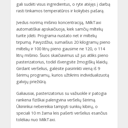
gali sudėti visus ingredientus, o ryte atėjęs į darbą
rasti tinkamos temperatūros ir kokybės pašarą.
Įvedus norimą mišinio koncentraciją, MilkTaxi
automatiškai apskaičiuoja, kiek samčių miltelių
turite įdėti. Programa nustato net ir miltelių
tirpumą. Pavyzdžiui, sumaišius 20 kilogramų pieno
miltelių ir 100 litrų pieno gausime ne 120, o 114
litrų mišinio. Šiuos skaičiavimus už jus atliks pieno
pasterizatorius, todėl išvengsite žmogiškų klaidų.
Girdant veršelius, galėsite pasirinkti vieną iš 9
šėrimų programų, kurios užtikrins individualizuotą
galvijų priežiūrą.
Galiausiai, pasterizatorius su važiuokle ir patogia
rankena fiziškai palengvina veršelių šėrimą.
Ūkininkui nebereikia tampyti sunkių kibirų, o
speciali 10 m žarna leis pašerti veršelius esančius
tolėliau nuo MilkTaxi.