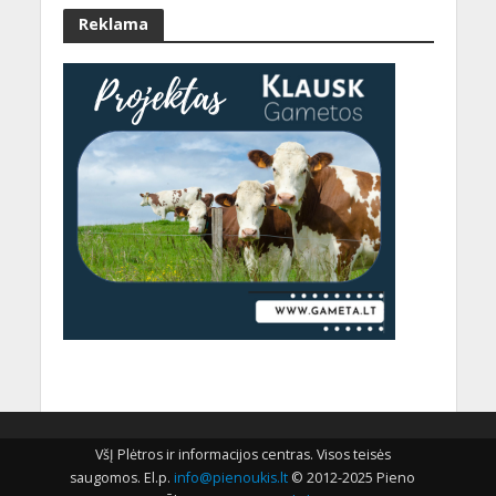
Reklama
VšĮ Plėtros ir informacijos centras. Visos teisės
saugomos. El.p.
info@pienoukis.lt
© 2012-2025 Pieno