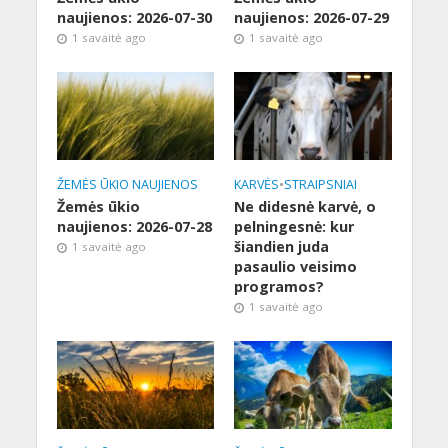
naujienos: 2026-07-30
naujienos: 2026-07-29
1 savaitė ago
1 savaitė ago
ŽEMĖS ŪKIO NAUJIENOS
KARVĖS
•
STRAIPSNIAI
Žemės ūkio
Ne didesnė karvė, o
naujienos: 2026-07-28
pelningesnė: kur
šiandien juda
1 savaitė ago
pasaulio veisimo
programos?
1 savaitė ago