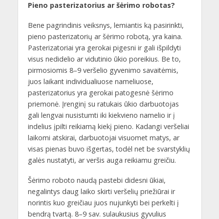
Pieno pasterizatorius ar šėrimo robotas?
Bene pagrindinis veiksnys, lemiantis ką pasirinkti,
pieno pasterizatorių ar šėrimo robotą, yra kaina.
Pasterizatoriai yra gerokai pigesni ir gali išpildyti
visus nedidelio ar vidutinio ūkio poreikius. Be to,
pirmosiomis 8–9 veršelio gyvenimo savaitėmis,
juos laikant individualiuose nameliuose,
pasterizatorius yra gerokai patogesnė šėrimo
priemonė. Įrenginį su ratukais ūkio darbuotojas
gali lengvai nusistumti iki kiekvieno namelio ir į
indelius įpilti reikiamą kiekį pieno. Kadangi veršeliai
laikomi atskirai, darbuotojai visuomet matys, ar
visas pienas buvo išgertas, todėl net be svarstyklių
galės nustatyti, ar veršis auga reikiamu greičiu.
Šėrimo roboto naudą pastebi didesni ūkiai,
negalintys daug laiko skirti veršelių priežiūrai ir
norintis kuo greičiau juos nujunkyti bei perkelti į
bendrą tvartą. 8–9 sav. sulaukusius gyvulius