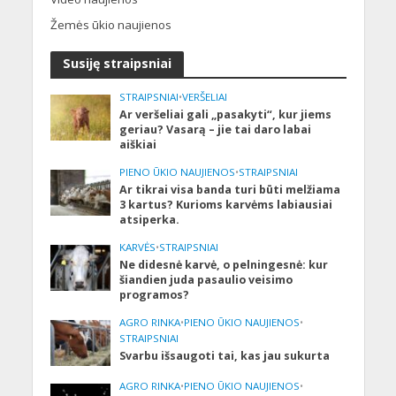
Žemės ūkio naujienos
Susiję straipsniai
STRAIPSNIAI
•
VERŠELIAI
Ar veršeliai gali „pasakyti“, kur jiems
geriau? Vasarą – jie tai daro labai
aiškiai
PIENO ŪKIO NAUJIENOS
•
STRAIPSNIAI
Ar tikrai visa banda turi būti melžiama
3 kartus? Kurioms karvėms labiausiai
atsiperka.
KARVĖS
•
STRAIPSNIAI
Ne didesnė karvė, o pelningesnė: kur
šiandien juda pasaulio veisimo
programos?
AGRO RINKA
•
PIENO ŪKIO NAUJIENOS
•
STRAIPSNIAI
Svarbu išsaugoti tai, kas jau sukurta
AGRO RINKA
•
PIENO ŪKIO NAUJIENOS
•