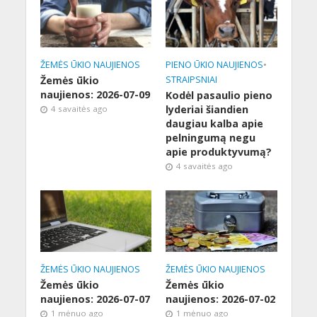
ŽEMĖS ŪKIO NAUJIENOS
PIENO ŪKIO NAUJIENOS
•
Žemės ūkio
STRAIPSNIAI
naujienos: 2026-07-09
Kodėl pasaulio pieno
lyderiai šiandien
4 savaitės ago
daugiau kalba apie
pelningumą negu
apie produktyvumą?
4 savaitės ago
ŽEMĖS ŪKIO NAUJIENOS
ŽEMĖS ŪKIO NAUJIENOS
Žemės ūkio
Žemės ūkio
naujienos: 2026-07-07
naujienos: 2026-07-02
1 mėnuo ago
1 mėnuo ago