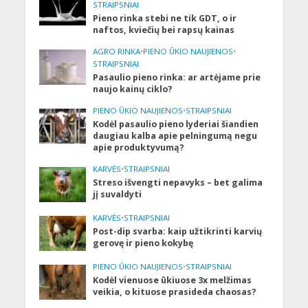
STRAIPSNIAI
Pieno rinka stebi ne tik GDT, o ir
naftos, kviečių bei rapsų kainas
AGRO RINKA
•
PIENO ŪKIO NAUJIENOS
•
STRAIPSNIAI
Pasaulio pieno rinka: ar artėjame prie
naujo kainų ciklo?
PIENO ŪKIO NAUJIENOS
•
STRAIPSNIAI
Kodėl pasaulio pieno lyderiai šiandien
daugiau kalba apie pelningumą negu
apie produktyvumą?
KARVĖS
•
STRAIPSNIAI
Streso išvengti nepavyks – bet galima
jį suvaldyti
KARVĖS
•
STRAIPSNIAI
Post-dip svarba: kaip užtikrinti karvių
gerovę ir pieno kokybę
PIENO ŪKIO NAUJIENOS
•
STRAIPSNIAI
Kodėl vienuose ūkiuose 3x melžimas
veikia, o kituose prasideda chaosas?