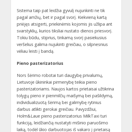
Sistema taip pat leidžia gyvulį nujunkinti ne tik
pagal amžių, bet ir pagal svorį. Kiekvieną kartą
priėjęs atsigerti, priekinėmis kojomis jis užlipa ant
svarstyklių, kurios tiksliai nustato dienos priesvorį.
Tokiu būdu, stiprius, tinkamą svorį pasiekusius
veršelius galima nujukinti greičiau, o silpnesnius
vėliau leisti į bandą.
Pieno pasterizatorius
Nors šėrimo robotai turi daugybę privalumų,
Lietuvoje ūkininkai pirmenybę teikia pieno
pasterizatoriams. Naujos kartos prietaisai užtikrina
tolygų pieno ir pienmilčių maišymą bei pašildymą,
individualizuotą šėrimą bei galimybę rytinius
darbus atlikti gerokai greičiau. Pavyzdžiui,
Holm&Laue pieno pasterizatorius MilkTaxi turi
funkciją, leidžiančią nustatyti mišinio paruošimo
laiką, todėl ūkio darbuotojas iš vakaro į prietaisą