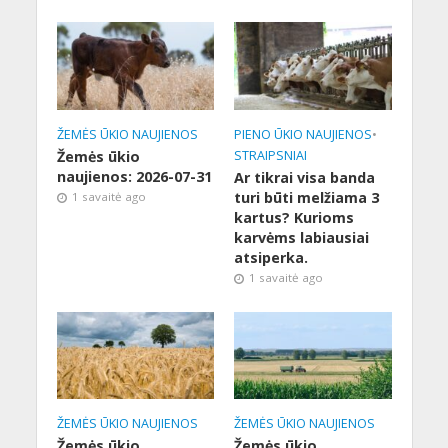
ŽEMĖS ŪKIO NAUJIENOS
PIENO ŪKIO NAUJIENOS
•
Žemės ūkio
STRAIPSNIAI
naujienos: 2026-07-31
Ar tikrai visa banda
turi būti melžiama 3
1 savaitė ago
kartus? Kurioms
karvėms labiausiai
atsiperka.
1 savaitė ago
ŽEMĖS ŪKIO NAUJIENOS
ŽEMĖS ŪKIO NAUJIENOS
Žemės ūkio
Žemės ūkio