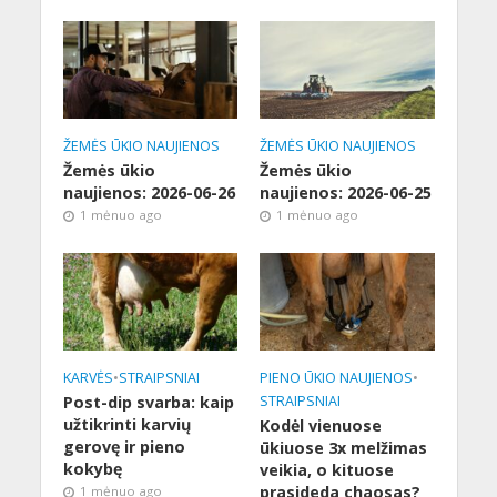
ŽEMĖS ŪKIO NAUJIENOS
ŽEMĖS ŪKIO NAUJIENOS
Žemės ūkio
Žemės ūkio
naujienos: 2026-06-26
naujienos: 2026-06-25
1 mėnuo ago
1 mėnuo ago
KARVĖS
•
STRAIPSNIAI
PIENO ŪKIO NAUJIENOS
•
Post-dip svarba: kaip
STRAIPSNIAI
užtikrinti karvių
Kodėl vienuose
gerovę ir pieno
ūkiuose 3x melžimas
kokybę
veikia, o kituose
prasideda chaosas?
1 mėnuo ago