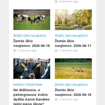
2 mėnesiai ago
ŽEMĖS ŪKIO NAUJIENOS
ŽEMĖS ŪKIO NAUJIENOS
Žemės ūkio
Žemės ūkio
naujienos: 2026-06-18
naujienos: 2026-06-17
2 mėnesiai ago
2 mėnesiai ago
KARVĖS
•
STRAIPSNIAI
ŽEMĖS ŪKIO NAUJIENOS
Ne didžiausia, o
Žemės ūkio
pelningiausia: kokio
naujienos: 2026-06-16
dydžio karvė šiandien
2 mėnesiai ago
laimi pieno ūkyje?