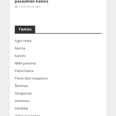
pasaulinės kainos
2 mėnesiai ago
Temos
Agro rinka
Ferma
Karvės
NMA parama
Pieno kaina
Pieno ūkio naujienos
Šėrimas
Straipsniai
Veisimas
Veršeliai
Video naujienos