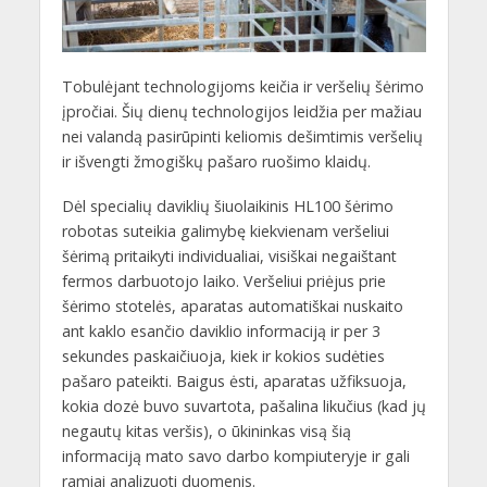
Tobulėjant technologijoms keičia ir veršelių šėrimo
įpročiai. Šių dienų technologijos leidžia per mažiau
nei valandą pasirūpinti keliomis dešimtimis veršelių
ir išvengti žmogiškų pašaro ruošimo klaidų.
Dėl specialių daviklių šiuolaikinis HL100 šėrimo
robotas suteikia galimybę kiekvienam veršeliui
šėrimą pritaikyti individualiai, visiškai negaištant
fermos darbuotojo laiko. Veršeliui priėjus prie
šėrimo stotelės, aparatas automatiškai nuskaito
ant kaklo esančio daviklio informaciją ir per 3
sekundes paskaičiuoja, kiek ir kokios sudėties
pašaro pateikti. Baigus ėsti, aparatas užfiksuoja,
kokia dozė buvo suvartota, pašalina likučius (kad jų
negautų kitas veršis), o ūkininkas visą šią
informaciją mato savo darbo kompiuteryje ir gali
ramiai analizuoti duomenis.