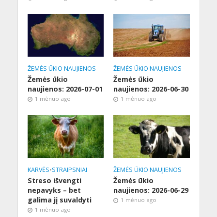
ŽEMĖS ŪKIO NAUJIENOS
ŽEMĖS ŪKIO NAUJIENOS
Žemės ūkio
Žemės ūkio
naujienos: 2026-07-01
naujienos: 2026-06-30
1 mėnuo ago
1 mėnuo ago
KARVĖS
•
STRAIPSNIAI
ŽEMĖS ŪKIO NAUJIENOS
Streso išvengti
Žemės ūkio
nepavyks – bet
naujienos: 2026-06-29
galima jį suvaldyti
1 mėnuo ago
1 mėnuo ago