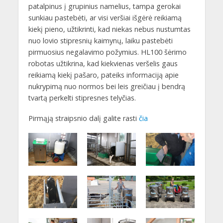
patalpinus į grupinius namelius, tampa gerokai
sunkiau pastebėti, ar visi veršiai išgėrė reikiamą
kiekį pieno, užtikrinti, kad niekas nebus nustumtas
nuo lovio stipresnių kaimynų, laiku pastebėti
pirmuosius negalavimo požymius. HL100 šėrimo
robotas užtikrina, kad kiekvienas veršelis gaus
reikiamą kiekį pašaro, pateiks informaciją apie
nukrypimą nuo normos bei leis greičiau į bendrą
tvartą perkelti stipresnes telyčias.
Pirmąją straipsnio dalį galite rasti
čia