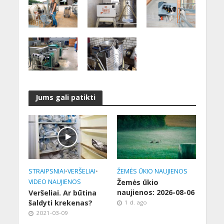
Jums gali patikti
STRAIPSNIAI
•
VERŠELIAI
•
ŽEMĖS ŪKIO NAUJIENOS
VIDEO NAUJIENOS
Žemės ūkio
naujienos: 2026-08-06
Veršeliai. Ar būtina
šaldyti krekenas?
1 d. ago
2021-03-09