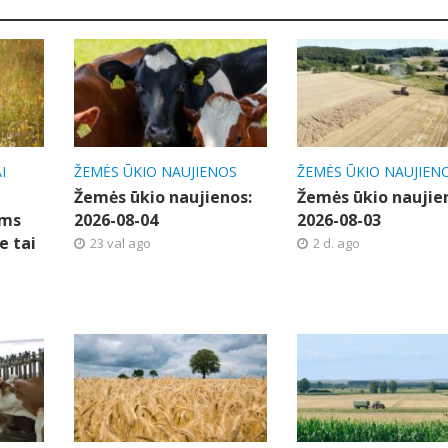
I
ŽEMĖS ŪKIO NAUJIENOS
ŽEMĖS ŪKIO NAUJIEN
Žemės ūkio naujienos:
Žemės ūkio naujie
ems
2026-08-04
2026-08-03
e tai
23 val ago
2 d. ago