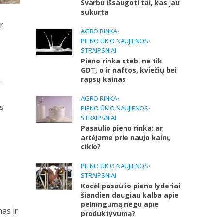
Svarbu išsaugoti tai, kas jau
sukurta
r
AGRO RINKA
•
PIENO ŪKIO NAUJIENOS
•
STRAIPSNIAI
Pieno rinka stebi ne tik
GDT, o ir naftos, kviečių bei
rapsų kainas
ė
AGRO RINKA
•
ms
PIENO ŪKIO NAUJIENOS
•
STRAIPSNIAI
Pasaulio pieno rinka: ar
artėjame prie naujo kainų
ciklo?
PIENO ŪKIO NAUJIENOS
•
STRAIPSNIAI
Kodėl pasaulio pieno lyderiai
šiandien daugiau kalba apie
pelningumą negu apie
as ir
produktyvumą?