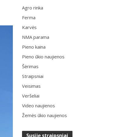
Agro rinka
Ferma
Karvės
NMA parama
Pieno kaina
Pieno ūkio naujienos
Šėrimas
Straipsniai
Veisimas
Veršeliai
Video naujienos
Žemės ūkio naujienos
Susiję straipsniai