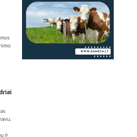
ramos
inimo
driai
vas
navu,
ų ir