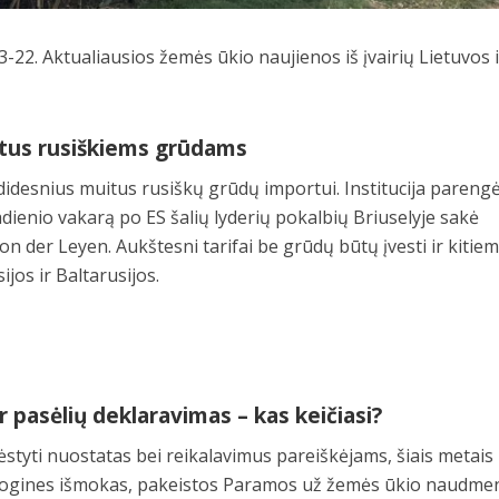
-22. Aktualiausios žemės ūkio naujienos iš įvairių Lietuvos i
itus rusiškiems grūdams
 didesnius muitus rusiškų grūdų importui. Institucija pareng
dienio vakarą po ES šalių lyderių pokalbių Briuselyje sakė
n der Leyen. Aukštesni tarifai be grūdų būtų įvesti ir kitie
jos ir Baltarusijos.
pasėlių deklaravimas – kas keičiasi?
šdėstyti nuostatas bei reikalavimus pareiškėjams, šiais metais
iogines išmokas, pakeistos Paramos už žemės ūkio naudmen