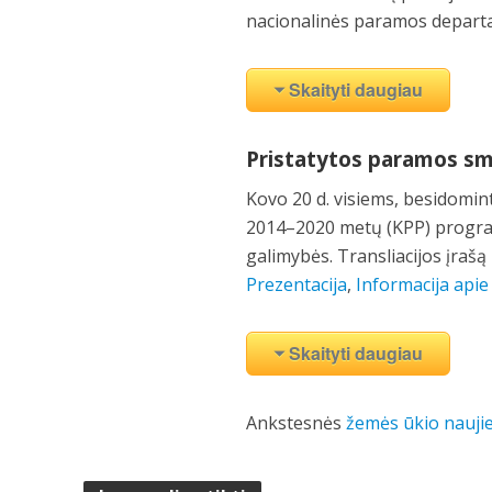
nacionalinės paramos depart
Skaityti daugiau
Pristatytos paramos sm
Kovo 20 d. visiems, besidomi
2014–2020 metų (KPP) program
galimybės. Transliacijos įrašą
Prezentacija
,
Informacija api
Skaityti daugiau
Ankstesnės
žemės ūkio nauji