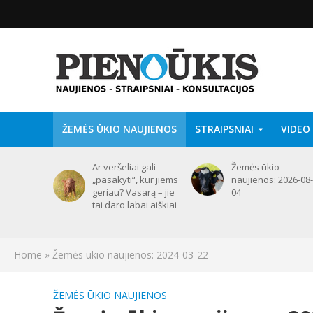
ŽEMĖS ŪKIO NAUJIENOS
STRAIPSNIAI
VIDEO
Ar veršeliai gali
Žemės ūkio
„pasakyti“, kur jiems
naujienos: 2026-08-
geriau? Vasarą – jie
04
tai daro labai aiškiai
Home
»
Žemės ūkio naujienos: 2024-03-22
ŽEMĖS ŪKIO NAUJIENOS