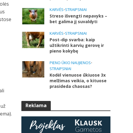
rolės
KARVĖS
•
STRAIPSNIAI
bus
Streso išvengti nepavyks –
istose
bet galima jį suvaldyti
KARVĖS
•
STRAIPSNIAI
Post-dip svarba: kaip
užtikrinti karvių gerovę ir
pieno kokybę
PIENO ŪKIO NAUJIENOS
•
STRAIPSNIAI
Kodėl vienuose ūkiuose 3x
melžimas veikia, o kituose
prasideda chaosas?
li
Reklama
 už
tema).