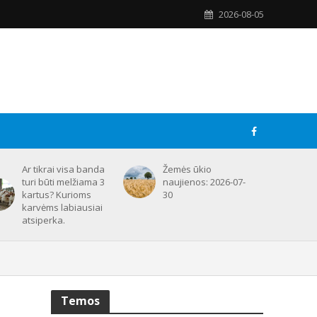
2026-08-05
Ar tikrai visa banda
Žemės ūkio
turi būti melžiama 3
naujienos: 2026-07-
kartus? Kurioms
30
karvėms labiausiai
atsiperka.
Temos