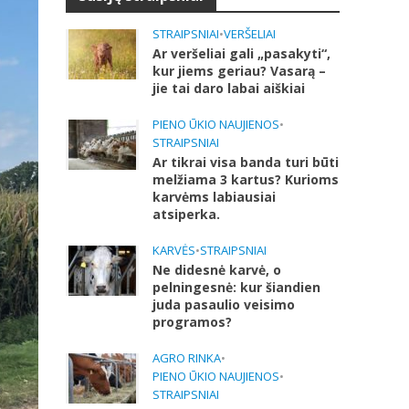
STRAIPSNIAI
•
VERŠELIAI
Ar veršeliai gali „pasakyti“,
kur jiems geriau? Vasarą –
jie tai daro labai aiškiai
PIENO ŪKIO NAUJIENOS
•
STRAIPSNIAI
Ar tikrai visa banda turi būti
melžiama 3 kartus? Kurioms
karvėms labiausiai
atsiperka.
KARVĖS
•
STRAIPSNIAI
Ne didesnė karvė, o
pelningesnė: kur šiandien
juda pasaulio veisimo
programos?
AGRO RINKA
•
PIENO ŪKIO NAUJIENOS
•
STRAIPSNIAI