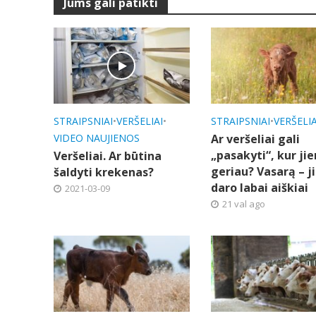
Jums gali patikti
STRAIPSNIAI
•
VERŠELIAI
•
STRAIPSNIAI
•
VERŠELIA
VIDEO NAUJIENOS
Ar veršeliai gali
„pasakyti“, kur ji
Veršeliai. Ar būtina
geriau? Vasarą – ji
šaldyti krekenas?
daro labai aiškiai
2021-03-09
21 val ago