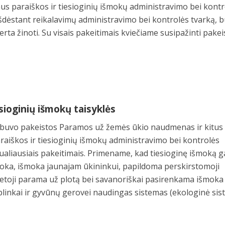
nus paraiškos ir tiesioginių išmokų administravimo bei kont
 išdėstant reikalavimų administravimo bei kontrolės tvarką, 
rta žinoti. Su visais pakeitimais kviečiame susipažinti pake
sioginių išmokų taisyklės
 buvo pakeistos Paramos už žemės ūkio naudmenas ir kitus
raiškos ir tiesioginių išmokų administravimo bei kontrolės
tualiausiais pakeitimais. Primename, kad tiesioginę išmoką ga
moka, išmoka jaunajam ūkininkui, papildoma perskirstomoji
toji parama už plotą bei savanoriškai pasirenkama išmoka
aplinkai ir gyvūnų gerovei naudingas sistemas (ekologinė sis