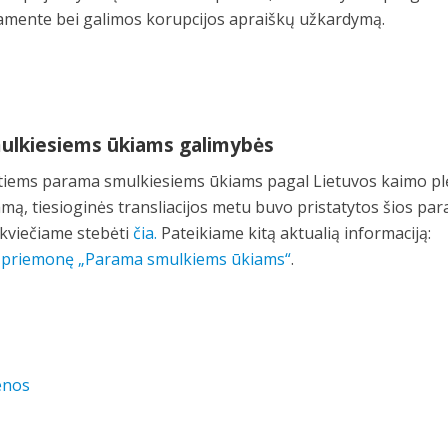
amente bei galimos korupcijos apraiškų užkardymą.
ulkiesiems ūkiams galimybės
ntiems parama smulkiesiems ūkiams pagal Lietuvos kaimo pl
ą, tiesioginės transliacijos metu buvo pristatytos šios pa
 kviečiame stebėti
čia.
Pateikiame kitą aktualią informaciją:
e priemonę „Parama smulkiems ūkiams“
.
enos