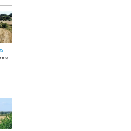
OS
nos: