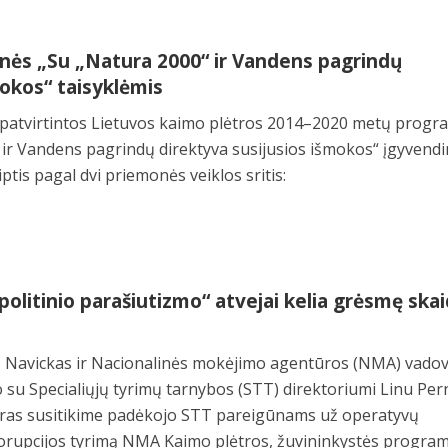
onės „Su „Natura 2000“ ir Vandens pagrindų
mokos“ taisyklėmis
 patvirtintos Lietuvos kaimo plėtros 2014–2020 metų prog
ir Vandens pagrindų direktyva susijusios išmokos“ įgyvend
ptis pagal dvi priemonės veiklos sritis:
politinio parašiutizmo“ atvejai kelia grėsmę skai
s Navickas ir Nacionalinės mokėjimo agentūros (NMA) vado
o su Specialiųjų tyrimų tarnybos (STT) direktoriumi Linu Per
stras susitikime padėkojo STT pareigūnams už operatyvų
rupcijos tyrimą NMA Kaimo plėtros, žuvininkystės program