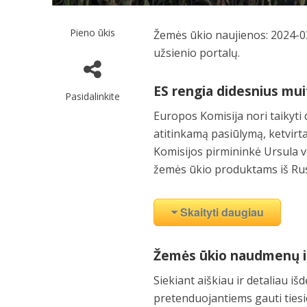
Pieno ūkis
Žemės ūkio naujienos: 2024-03
užsienio portalų.
ES rengia didesnius mu
Pasidalinkite
Europos Komisija nori taikyti
atitinkamą pasiūlymą, ketvirta
Komisijos pirmininkė Ursula vo
žemės ūkio produktams iš Rusi
Skaityti daugiau
Žemės ūkio naudmenų ir 
Siekiant aiškiau ir detaliau i
pretenduojantiems gauti ties