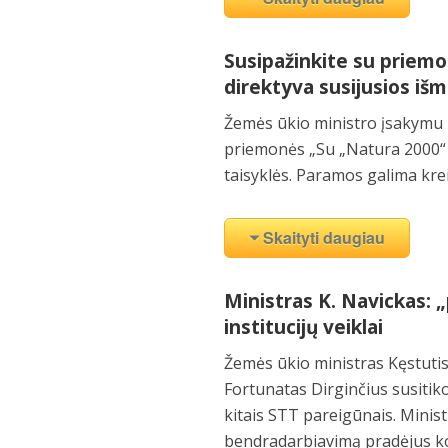
Susipažinkite su priem
direktyva susijusios iš
Žemės ūkio ministro įsakymu
priemonės „Su „Natura 2000“ 
taisyklės. Paramos galima krei
Skaityti daugiau
Ministras K. Navickas: „
institucijų veiklai
Žemės ūkio ministras Kęstuti
Fortunatas Dirginčius susitik
kitais STT pareigūnais. Mini
bendradarbiavimą pradėjus ko