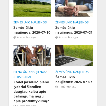
ŽEMĖS ŪKIO NAUJIENOS
ŽEMĖS ŪKIO NAUJIENOS
Žemės ūkio
Žemės ūkio
naujienos: 2026-07-10
naujienos: 2026-07-09
4 savaitės ago
4 savaitės ago
PIENO ŪKIO NAUJIENOS
•
ŽEMĖS ŪKIO NAUJIENOS
STRAIPSNIAI
Žemės ūkio
naujienos: 2026-07-07
Kodėl pasaulio pieno
lyderiai šiandien
1 mėnuo ago
daugiau kalba apie
pelningumą negu
apie produktyvumą?
4 savaitės ago