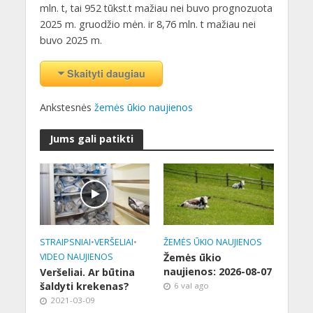
mln. t, tai 952 tūkst.t mažiau nei buvo prognozuota
2025 m. gruodžio mėn. ir 8,76 mln. t mažiau nei
buvo 2025 m.
Skaityti daugiau
Ankstesnės
žemės ūkio naujienos
Jums gali patikti
STRAIPSNIAI
•
VERŠELIAI
•
ŽEMĖS ŪKIO NAUJIENOS
VIDEO NAUJIENOS
Žemės ūkio
naujienos: 2026-08-07
Veršeliai. Ar būtina
šaldyti krekenas?
6 val ago
2021-03-09