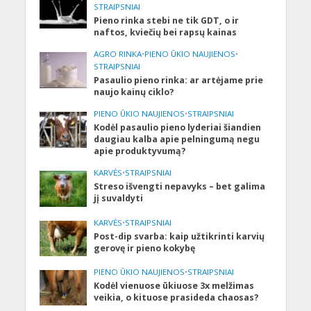
STRAIPSNIAI
Pieno rinka stebi ne tik GDT, o ir
naftos, kviečių bei rapsų kainas
AGRO RINKA
•
PIENO ŪKIO NAUJIENOS
•
STRAIPSNIAI
Pasaulio pieno rinka: ar artėjame prie
naujo kainų ciklo?
PIENO ŪKIO NAUJIENOS
•
STRAIPSNIAI
Kodėl pasaulio pieno lyderiai šiandien
daugiau kalba apie pelningumą negu
apie produktyvumą?
KARVĖS
•
STRAIPSNIAI
Streso išvengti nepavyks – bet galima
jį suvaldyti
KARVĖS
•
STRAIPSNIAI
Post-dip svarba: kaip užtikrinti karvių
gerovę ir pieno kokybę
PIENO ŪKIO NAUJIENOS
•
STRAIPSNIAI
Kodėl vienuose ūkiuose 3x melžimas
veikia, o kituose prasideda chaosas?