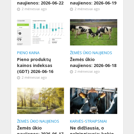
naujienos: 2026-06-22
naujienos: 2026-06-19
2 mėnesiai ago
2 mėnesiai ago
PIENO KAINA
ŽEMĖS ŪKIO NAUJIENOS
Pieno produktų
Žemės ūkio
kainos indeksas
naujienos: 2026-06-18
(GDT) 2026-06-16
2 mėnesiai ago
2 mėnesiai ago
ŽEMĖS ŪKIO NAUJIENOS
KARVĖS
•
STRAIPSNIAI
Žemės ūkio
Ne didžiausia, o
naujienos: 2026-06-17
pelningiausia: kokio