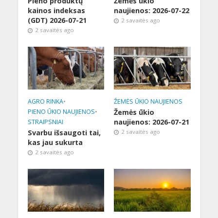
Pieno produktų
Žemės ūkio
kainos indeksas
naujienos: 2026-07-22
(GDT) 2026-07-21
2 savaitės ago
2 savaitės ago
AGRO RINKA
•
ŽEMĖS ŪKIO NAUJIENOS
PIENO ŪKIO NAUJIENOS
•
Žemės ūkio
naujienos: 2026-07-21
STRAIPSNIAI
Svarbu išsaugoti tai,
2 savaitės ago
kas jau sukurta
2 savaitės ago