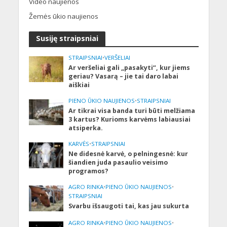
Video naujienos
Žemės ūkio naujienos
Susiję straipsniai
STRAIPSNIAI
•
VERŠELIAI
Ar veršeliai gali „pasakyti“, kur jiems
geriau? Vasarą – jie tai daro labai
aiškiai
PIENO ŪKIO NAUJIENOS
•
STRAIPSNIAI
Ar tikrai visa banda turi būti melžiama
3 kartus? Kurioms karvėms labiausiai
atsiperka.
KARVĖS
•
STRAIPSNIAI
Ne didesnė karvė, o pelningesnė: kur
šiandien juda pasaulio veisimo
programos?
AGRO RINKA
•
PIENO ŪKIO NAUJIENOS
•
STRAIPSNIAI
Svarbu išsaugoti tai, kas jau sukurta
AGRO RINKA
•
PIENO ŪKIO NAUJIENOS
•