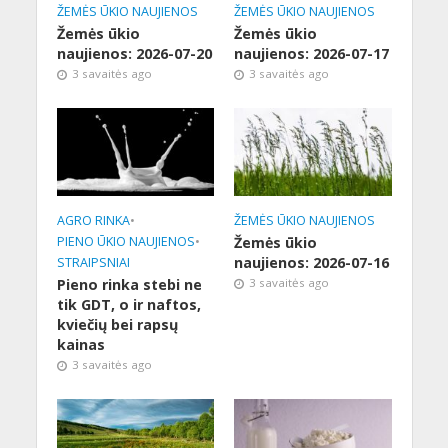
ŽEMĖS ŪKIO NAUJIENOS
ŽEMĖS ŪKIO NAUJIENOS
Žemės ūkio
Žemės ūkio
naujienos: 2026-07-20
naujienos: 2026-07-17
3 savaitės ago
3 savaitės ago
AGRO RINKA
•
ŽEMĖS ŪKIO NAUJIENOS
PIENO ŪKIO NAUJIENOS
•
Žemės ūkio
naujienos: 2026-07-16
STRAIPSNIAI
Pieno rinka stebi ne
3 savaitės ago
tik GDT, o ir naftos,
kviečių bei rapsų
kainas
3 savaitės ago