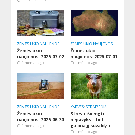
ŽEMĖS ŪKIO NAUJIENOS
ŽEMĖS ŪKIO NAUJIENOS
Žemės ūkio
Žemės ūkio
naujienos: 2026-07-02
naujienos: 2026-07-01
1 mėnuo ago
1 mėnuo ago
ŽEMĖS ŪKIO NAUJIENOS
KARVĖS
•
STRAIPSNIAI
Žemės ūkio
Streso išvengti
naujienos: 2026-06-30
nepavyks – bet
galima jį suvaldyti
1 mėnuo ago
1 mėnuo ago