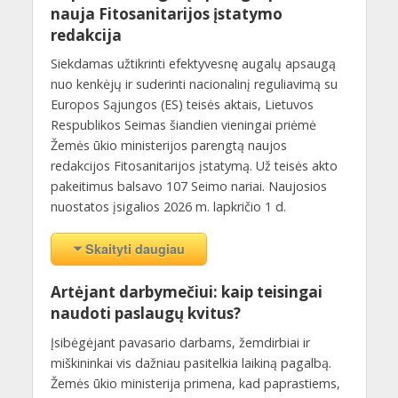
nauja Fitosanitarijos įstatymo
redakcija
Siekdamas užtikrinti efektyvesnę augalų apsaugą
nuo kenkėjų ir suderinti nacionalinį reguliavimą su
Europos Sąjungos (ES) teisės aktais, Lietuvos
Respublikos Seimas šiandien vieningai priėmė
Žemės ūkio ministerijos parengtą naujos
redakcijos Fitosanitarijos įstatymą. Už teisės akto
pakeitimus balsavo 107 Seimo nariai. Naujosios
nuostatos įsigalios 2026 m. lapkričio 1 d.
Skaityti daugiau
Artėjant darbymečiui: kaip teisingai
naudoti paslaugų kvitus?
Įsibėgėjant pavasario darbams, žemdirbiai ir
miškininkai vis dažniau pasitelkia laikiną pagalbą.
Žemės ūkio ministerija primena, kad paprastiems,