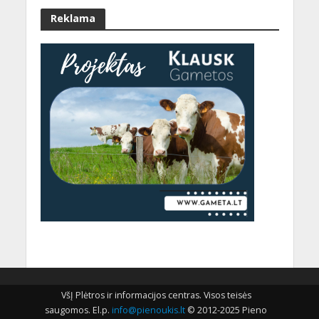
Reklama
VšĮ Plėtros ir informacijos centras. Visos teisės
saugomos. El.p.
info@pienoukis.lt
© 2012-2025 Pieno