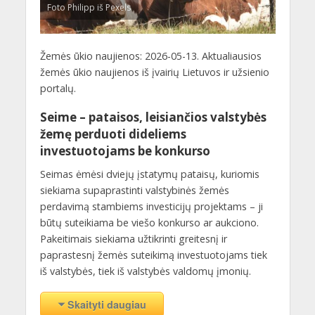
Foto Philipp iš Pexels
Žemės ūkio naujienos: 2026-05-13. Aktualiausios
žemės ūkio naujienos iš įvairių Lietuvos ir užsienio
portalų.
Seime – pataisos, leisiančios valstybės
žemę perduoti dideliems
investuotojams be konkurso
Seimas ėmėsi dviejų įstatymų pataisų, kuriomis
siekiama supaprastinti valstybinės žemės
perdavimą stambiems investicijų projektams – ji
būtų suteikiama be viešo konkurso ar aukciono.
Pakeitimais siekiama užtikrinti greitesnį ir
paprastesnį žemės suteikimą investuotojams tiek
iš valstybės, tiek iš valstybės valdomų įmonių.
Skaityti daugiau