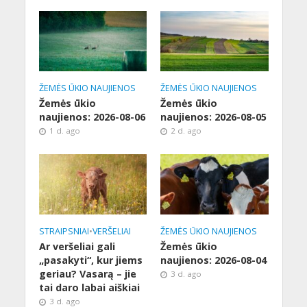
ŽEMĖS ŪKIO NAUJIENOS
ŽEMĖS ŪKIO NAUJIENOS
Žemės ūkio
Žemės ūkio
naujienos: 2026-08-06
naujienos: 2026-08-05
1 d. ago
2 d. ago
STRAIPSNIAI
•
VERŠELIAI
ŽEMĖS ŪKIO NAUJIENOS
Ar veršeliai gali
Žemės ūkio
„pasakyti“, kur jiems
naujienos: 2026-08-04
geriau? Vasarą – jie
3 d. ago
tai daro labai aiškiai
3 d. ago