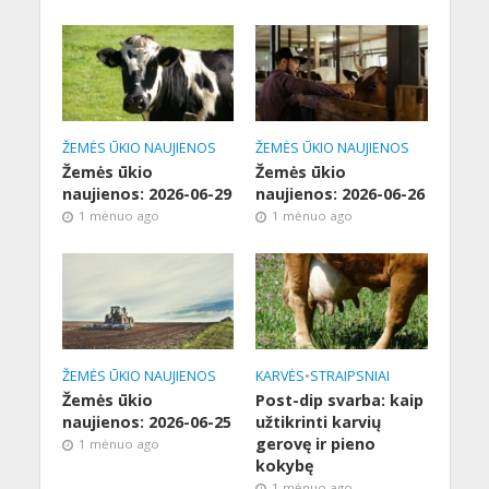
ŽEMĖS ŪKIO NAUJIENOS
ŽEMĖS ŪKIO NAUJIENOS
Žemės ūkio
Žemės ūkio
naujienos: 2026-06-29
naujienos: 2026-06-26
1 mėnuo ago
1 mėnuo ago
ŽEMĖS ŪKIO NAUJIENOS
KARVĖS
•
STRAIPSNIAI
Žemės ūkio
Post-dip svarba: kaip
naujienos: 2026-06-25
užtikrinti karvių
gerovę ir pieno
1 mėnuo ago
kokybę
1 mėnuo ago