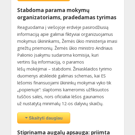
Stabdoma parama mokymų
organizatoriams, pradedamas tyrimas
Reaguodama į viešojoje erdvėje pasirodžiusią
informaciją apie galimai fiktyviai organizuojamus
mokymus ūkininkams, Žemės ūkio ministerija imasi
griežtų priemonių. Žemės ūkio ministro Andriaus
Palionio įsakymu sudaroma komisija, kuri
vertins šią informaciją, o paramos
lėšų mokėjimai – stabdomi. Žiniasklaidos tyrimo
duomenys atskleidė galimas schemas, kai ES
lėšomis finansuojami ūkininkų mokymai vyko tik
„popieriuje“: slaptomis kameromis užfiksuotos
tuščios salės, nors oficialiai lėšos gaunamos
už nustatytą minimalų 12-os dalyvių skaičių.
Skaityti daugiau
Stiprinama augalų apsauga: priimta