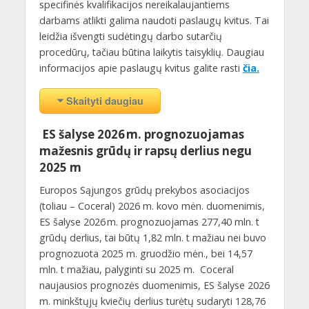
specifinės kvalifikacijos nereikalaujantiems
darbams atlikti galima naudoti paslaugų kvitus. Tai
leidžia išvengti sudėtingų darbo sutarčių
procedūrų, tačiau būtina laikytis taisyklių. Daugiau
informacijos apie paslaugų kvitus galite rasti
čia.
Skaityti daugiau
ES šalyse 2026 m. prognozuojamas
mažesnis grūdų ir rapsų derlius negu
2025 m
Europos Sąjungos grūdų prekybos asociacijos
(toliau – Coceral) 2026 m. kovo mėn. duomenimis,
ES šalyse 2026 m. prognozuojamas 277,40 mln. t
grūdų derlius, tai būtų 1,82 mln. t mažiau nei buvo
prognozuota 2025 m. gruodžio mėn., bei 14,57
mln. t mažiau, palyginti su 2025 m. Coceral
naujausios prognozės duomenimis, ES šalyse 2026
m. minkštųjų kviečių derlius turėtų sudaryti 128,76