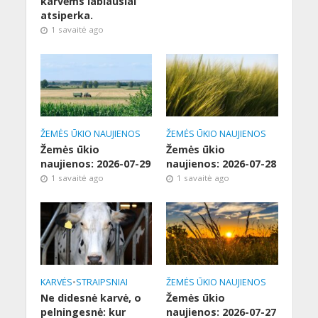
karvėms labiausiai
atsiperka.
1 savaitė ago
ŽEMĖS ŪKIO NAUJIENOS
ŽEMĖS ŪKIO NAUJIENOS
Žemės ūkio
Žemės ūkio
naujienos: 2026-07-29
naujienos: 2026-07-28
1 savaitė ago
1 savaitė ago
KARVĖS
•
STRAIPSNIAI
ŽEMĖS ŪKIO NAUJIENOS
Ne didesnė karvė, o
Žemės ūkio
pelningesnė: kur
naujienos: 2026-07-27