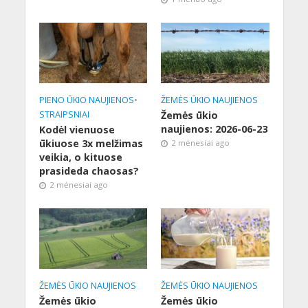
PIENO ŪKIO NAUJIENOS
•
ŽEMĖS ŪKIO NAUJIENOS
STRAIPSNIAI
Žemės ūkio
naujienos: 2026-06-23
Kodėl vienuose
ūkiuose 3x melžimas
2 mėnesiai ago
veikia, o kituose
prasideda chaosas?
2 mėnesiai ago
ŽEMĖS ŪKIO NAUJIENOS
ŽEMĖS ŪKIO NAUJIENOS
Žemės ūkio
Žemės ūkio