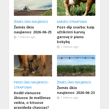
ŽEMĖS ŪKIO NAUJIENOS
KARVĖS
•
STRAIPSNIAI
Žemės ūkio
Post-dip svarba: kaip
naujienos: 2026-06-25
užtikrinti karvių
gerovę ir pieno
1 mėnuo ago
kokybę
1 mėnuo ago
PIENO ŪKIO NAUJIENOS
•
ŽEMĖS ŪKIO NAUJIENOS
STRAIPSNIAI
Žemės ūkio
naujienos: 2026-06-23
Kodėl vienuose
ūkiuose 3x melžimas
1 mėnuo ago
veikia, o kituose
prasideda chaosas?