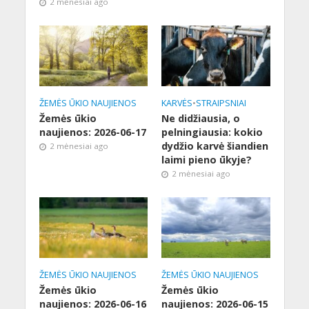
2 mėnesiai ago
ŽEMĖS ŪKIO NAUJIENOS
KARVĖS
•
STRAIPSNIAI
Žemės ūkio
Ne didžiausia, o
naujienos: 2026-06-17
pelningiausia: kokio
dydžio karvė šiandien
2 mėnesiai ago
laimi pieno ūkyje?
2 mėnesiai ago
ŽEMĖS ŪKIO NAUJIENOS
ŽEMĖS ŪKIO NAUJIENOS
Žemės ūkio
Žemės ūkio
naujienos: 2026-06-16
naujienos: 2026-06-15