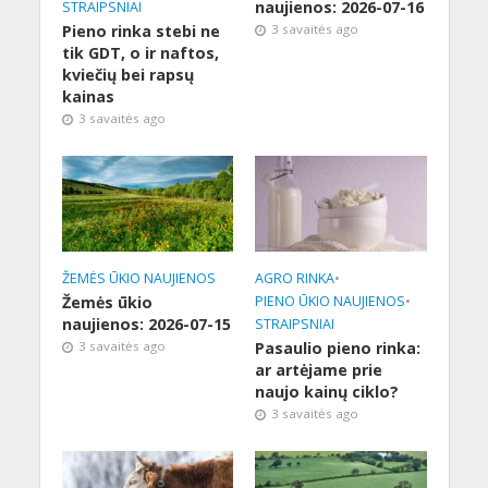
naujienos: 2026-07-16
STRAIPSNIAI
Pieno rinka stebi ne
3 savaitės ago
tik GDT, o ir naftos,
kviečių bei rapsų
kainas
3 savaitės ago
ŽEMĖS ŪKIO NAUJIENOS
AGRO RINKA
•
Žemės ūkio
PIENO ŪKIO NAUJIENOS
•
naujienos: 2026-07-15
STRAIPSNIAI
3 savaitės ago
Pasaulio pieno rinka:
ar artėjame prie
naujo kainų ciklo?
3 savaitės ago