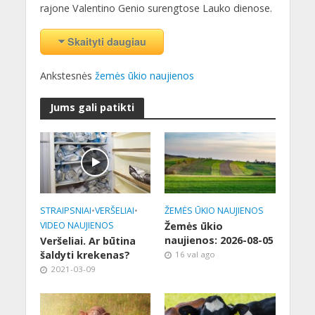
rajone Valentino Genio surengtose Lauko dienose.
Skaityti daugiau
Ankstesnės
žemės ūkio naujienos
Jums gali patikti
STRAIPSNIAI
•
VERŠELIAI
•
ŽEMĖS ŪKIO NAUJIENOS
VIDEO NAUJIENOS
Žemės ūkio
naujienos: 2026-08-05
Veršeliai. Ar būtina
šaldyti krekenas?
16 val ago
2021-03-09