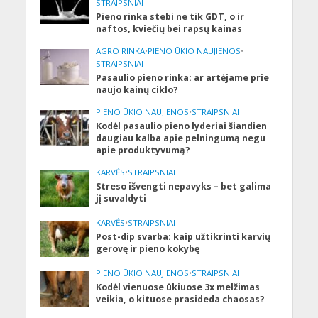
STRAIPSNIAI
Pieno rinka stebi ne tik GDT, o ir
naftos, kviečių bei rapsų kainas
AGRO RINKA
•
PIENO ŪKIO NAUJIENOS
•
STRAIPSNIAI
Pasaulio pieno rinka: ar artėjame prie
naujo kainų ciklo?
PIENO ŪKIO NAUJIENOS
•
STRAIPSNIAI
Kodėl pasaulio pieno lyderiai šiandien
daugiau kalba apie pelningumą negu
apie produktyvumą?
KARVĖS
•
STRAIPSNIAI
Streso išvengti nepavyks – bet galima
jį suvaldyti
KARVĖS
•
STRAIPSNIAI
Post-dip svarba: kaip užtikrinti karvių
gerovę ir pieno kokybę
PIENO ŪKIO NAUJIENOS
•
STRAIPSNIAI
Kodėl vienuose ūkiuose 3x melžimas
veikia, o kituose prasideda chaosas?