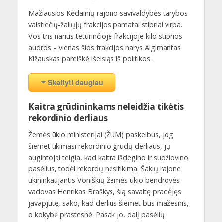
Mažiausios Kėdainių rajono savivaldybės tarybos
valstiečių-žaliųjų frakcijos pamatai stipriai virpa.
Vos tris narius teturinčioje frakcijoje kilo stiprios
audros – vienas šios frakcijos narys Algimantas
Kižauskas pareiškė išeisiąs iš politikos.
Skaityti daugiau
Kaitra grūdininkams neleidžia tikėtis
rekordinio derliaus
Žemės ūkio ministerijai (ŽŪM) paskelbus, jog
šiemet tikimasi rekordinio grūdų derliaus, jų
augintojai teigia, kad kaitra išdegino ir sudžiovino
pasėlius, todėl rekordų nesitikima. Šakių rajone
ūkininkaujantis Voniškių žemės ūkio bendrovės
vadovas Henrikas Braškys, šią savaitę pradėjęs
javapjūtę, sako, kad derlius šiemet bus mažesnis,
o kokybė prastesnė. Pasak jo, dalį pasėlių