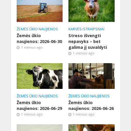
ŽEMĖS ŪKIO NAUJIENOS
KARVĖS
•
STRAIPSNIAI
Žemės ūkio
Streso išvengti
naujienos: 2026-06-30
nepavyks – bet
galima jį suvaldyti
1 mėnuo ago
1 mėnuo ago
ŽEMĖS ŪKIO NAUJIENOS
ŽEMĖS ŪKIO NAUJIENOS
Žemės ūkio
Žemės ūkio
naujienos: 2026-06-29
naujienos: 2026-06-26
1 mėnuo ago
1 mėnuo ago