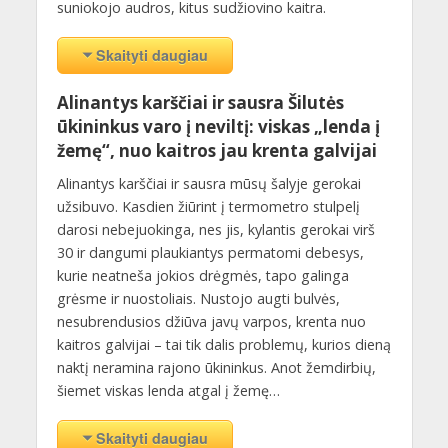
suniokojo audros, kitus sudžiovino kaitra.
Skaityti daugiau
Alinantys karščiai ir sausra Šilutės
ūkininkus varo į neviltį: viskas „lenda į
žemę“, nuo kaitros jau krenta galvijai
Alinantys karščiai ir sausra mūsų šalyje gerokai
užsibuvo. Kasdien žiūrint į termometro stulpelį
darosi nebejuokinga, nes jis, kylantis gerokai virš
30 ir dangumi plaukiantys permatomi debesys,
kurie neatneša jokios drėgmės, tapo galinga
grėsme ir nuostoliais. Nustojo augti bulvės,
nesubrendusios džiūva javų varpos, krenta nuo
kaitros galvijai – tai tik dalis problemų, kurios dieną
naktį neramina rajono ūkininkus. Anot žemdirbių,
šiemet viskas lenda atgal į žemę…
Skaityti daugiau