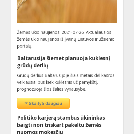
Žemės ūkio naujienos: 2021-07-26. Aktualiausios
žemės ūkio naujienos iš įvairių Lietuvos ir užsienio
portalų.
Baltarusija šiemet planuoja kuklesnį
grūdų derlių
Grūdų derlius Baltarusijoje šiais metais dėl kaitros
veikiausiai bus kiek kuklesnis už pernykštį,
prognozuoja šios šalies vyriausybė.
Skaityti daugiau
Politiko karjerą stambus ūkininkas
baigti nori triskart pakeltu žemės
nuomos mokesčiu