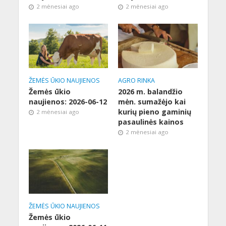
2 mėnesiai ago
2 mėnesiai ago
ŽEMĖS ŪKIO NAUJIENOS
AGRO RINKA
Žemės ūkio
2026 m. balandžio
naujienos: 2026-06-12
mėn. sumažėjo kai
kurių pieno gaminių
2 mėnesiai ago
pasaulinės kainos
2 mėnesiai ago
ŽEMĖS ŪKIO NAUJIENOS
Žemės ūkio