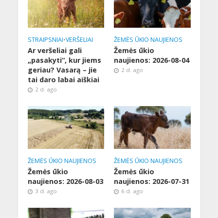
STRAIPSNIAI
•
VERŠELIAI
ŽEMĖS ŪKIO NAUJIENOS
Ar veršeliai gali
Žemės ūkio
„pasakyti“, kur jiems
naujienos: 2026-08-04
geriau? Vasarą – jie
2 d. ago
tai daro labai aiškiai
2 d. ago
ŽEMĖS ŪKIO NAUJIENOS
ŽEMĖS ŪKIO NAUJIENOS
Žemės ūkio
Žemės ūkio
naujienos: 2026-08-03
naujienos: 2026-07-31
3 d. ago
6 d. ago