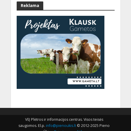
Reklama
VšĮ Plėtros ir informacijos centras. Visos teisės
saugomos. El.p.
info@pienoukis.lt
© 2012-2025 Pieno