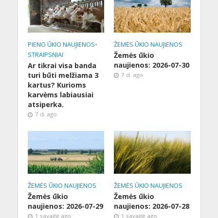
PIENO ŪKIO NAUJIENOS
•
ŽEMĖS ŪKIO NAUJIENOS
STRAIPSNIAI
Žemės ūkio
naujienos: 2026-07-30
Ar tikrai visa banda
turi būti melžiama 3
7 d. ago
kartus? Kurioms
karvėms labiausiai
atsiperka.
7 d. ago
ŽEMĖS ŪKIO NAUJIENOS
ŽEMĖS ŪKIO NAUJIENOS
Žemės ūkio
Žemės ūkio
naujienos: 2026-07-29
naujienos: 2026-07-28
1 savaitė ago
1 savaitė ago