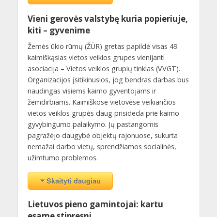
Vieni gerovės valstybę kuria popieriuje,
kiti – gyvenime
Žemės ūkio rūmų (ŽŪR) gretas papildė visas 49
kaimiškąsias vietos veiklos grupes vienijanti
asociacija – Vietos veiklos grupių tinklas (VVGT).
Organizacijos įsitikinusios, jog bendras darbas bus
naudingas visiems kaimo gyventojams ir
žemdirbiams. Kaimiškose vietovėse veikiančios
vietos veiklos grupės daug prisideda prie kaimo
gyvybingumo palaikymo. Jų pastangomis
pagražėjo daugybė objektų rajonuose, sukurta
nemažai darbo vietų, sprendžiamos socialinės,
užimtumo problemos.
Skaityti daugiau
Lietuvos pieno gamintojai: kartu
esame stipresni