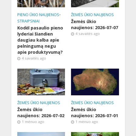
PIENO ŪKIO NAUJIENOS
•
ŽEMĖS ŪKIO NAUJIENOS
STRAIPSNIAI
Žemės ūkio
naujienos: 2026-07-07
Kodėl pasaulio pieno
lyderiai šiandien
4 savaitės ago
daugiau kalba apie
pelningumą negu
apie produktyvumą?
4 savaitės ago
ŽEMĖS ŪKIO NAUJIENOS
ŽEMĖS ŪKIO NAUJIENOS
Žemės ūkio
Žemės ūkio
naujienos: 2026-07-02
naujienos: 2026-07-01
1 mėnuo ago
1 mėnuo ago