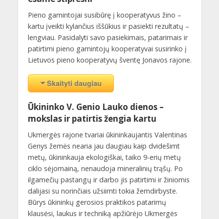
Pieno gamintojai susibūrę į kooperatyvus žino –
kartu įveikti kylančius iššūkius ir pasiekti rezultatų –
lengviau. Pasidalyti savo pasiekimais, patarimais ir
patirtimi pieno gamintojų kooperatyvai susirinko į
Lietuvos pieno kooperatyvų šventę Jonavos rajone.
Skaityti daugiau
Ūkininko V. Genio Lauko dienos –
mokslas ir patirtis žengia kartu
Ukmergės rajone tvariai ūkininkaujantis Valentinas
Genys žemės nearia jau daugiau kaip dvidešimt
metų, ūkininkauja ekologiškai, taiko 9-erių metų
ciklo sėjomainą, nenaudoja mineralinių trąšų. Po
ilgamečių pastangų ir darbo jis patirtimi ir žiniomis
dalijasi su norinčiais užsiimti tokia žemdirbyste.
Būrys ūkininkų gerosios praktikos patarimų
klausėsi, laukus ir techniką apžiūrėjo Ukmergės