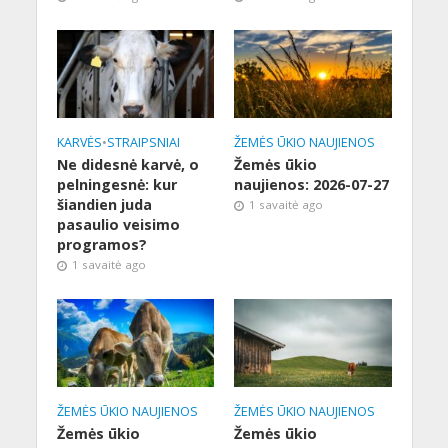
KARVĖS
•
STRAIPSNIAI
ŽEMĖS ŪKIO NAUJIENOS
Ne didesnė karvė, o
Žemės ūkio
pelningesnė: kur
naujienos: 2026-07-27
šiandien juda
1 savaitė ago
pasaulio veisimo
programos?
1 savaitė ago
ŽEMĖS ŪKIO NAUJIENOS
ŽEMĖS ŪKIO NAUJIENOS
Žemės ūkio
Žemės ūkio