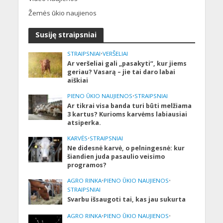
Žemės ūkio naujienos
Susiję straipsniai
STRAIPSNIAI
•
VERŠELIAI
Ar veršeliai gali „pasakyti“, kur jiems
geriau? Vasarą – jie tai daro labai
aiškiai
PIENO ŪKIO NAUJIENOS
•
STRAIPSNIAI
Ar tikrai visa banda turi būti melžiama
3 kartus? Kurioms karvėms labiausiai
atsiperka.
KARVĖS
•
STRAIPSNIAI
Ne didesnė karvė, o pelningesnė: kur
šiandien juda pasaulio veisimo
programos?
AGRO RINKA
•
PIENO ŪKIO NAUJIENOS
•
STRAIPSNIAI
Svarbu išsaugoti tai, kas jau sukurta
AGRO RINKA
•
PIENO ŪKIO NAUJIENOS
•