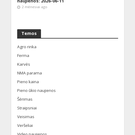
naujienos: 2026-06-11
2 mėnesiai ago
Temos
Agro rinka
Ferma
Karvės
NMA parama
Pieno kaina
Pieno ūkio naujienos
Šėrimas
Straipsniai
Veisimas
Veršeliai
Video naujienos