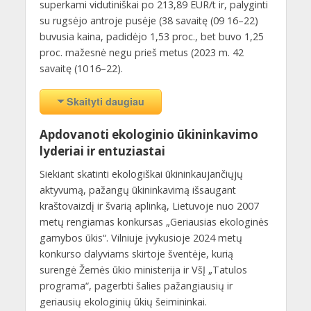
superkami vidutiniškai po 213,89 EUR/t ir, palyginti
su rugsėjo antroje pusėje (38 savaitę (09 16–22)
buvusia kaina, padidėjo 1,53 proc., bet buvo 1,25
proc. mažesnė negu prieš metus (2023 m. 42
savaitę (10 16–22).
Skaityti daugiau
Apdovanoti ekologinio ūkininkavimo
lyderiai ir entuziastai
Siekiant skatinti ekologiškai ūkininkaujančiųjų
aktyvumą, pažangų ūkininkavimą išsaugant
kraštovaizdį ir švarią aplinką, Lietuvoje nuo 2007
metų rengiamas konkursas „Geriausias ekologinės
gamybos ūkis“. Vilniuje įvykusioje 2024 metų
konkurso dalyviams skirtoje šventėje, kurią
surengė Žemės ūkio ministerija ir VšĮ „Tatulos
programa“, pagerbti šalies pažangiausių ir
geriausių ekologinių ūkių šeimininkai.