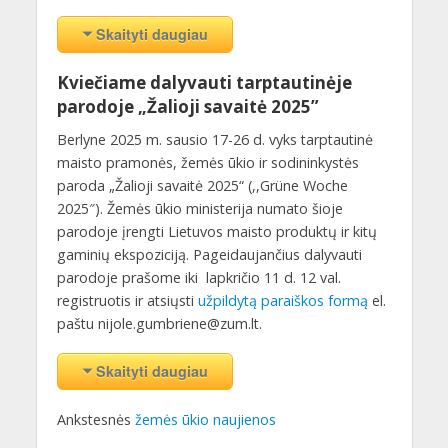
Skaityti daugiau
Kviečiame dalyvauti tarptautinėje
parodoje „Žalioji savaitė 2025”
Berlyne 2025 m. sausio 17-26 d. vyks tarptautinė
maisto pramonės, žemės ūkio ir sodininkystės
paroda „Žalioji savaitė 2025“ (,,Grüne Woche
2025″). Žemės ūkio ministerija numato šioje
parodoje įrengti Lietuvos maisto produktų ir kitų
gaminių ekspoziciją. Pageidaujančius dalyvauti
parodoje prašome iki lapkričio 11 d. 12 val.
registruotis ir atsiųsti
užpildytą paraiškos formą
el.
paštu nijole.gumbriene@zum.lt.
Skaityti daugiau
Ankstesnės
žemės ūkio naujienos