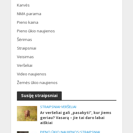
Karvės
NMA parama
Pieno kaina
Pieno ūkio naujienos
Šėrimas
Straipsniai
Veisimas
Veršeliai
Video naujienos
Žemės ūkio naujienos
Susiję straipsniai
STRAIPSNIAI
•
VERŠELIAI
Ar veršeliai gali „pasakyti“, kur jiems
geriau? Vasarą – jie tai daro labai
aiškiai
PIENO ŪKIO NAUJIENOS
•
STRAIPSNIAI