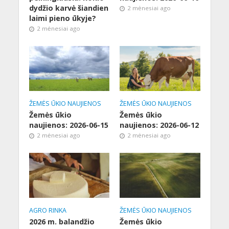
dydžio karvė šiandien
2 mėnesiai ago
laimi pieno ūkyje?
2 mėnesiai ago
ŽEMĖS ŪKIO NAUJIENOS
ŽEMĖS ŪKIO NAUJIENOS
Žemės ūkio
Žemės ūkio
naujienos: 2026-06-15
naujienos: 2026-06-12
2 mėnesiai ago
2 mėnesiai ago
AGRO RINKA
ŽEMĖS ŪKIO NAUJIENOS
2026 m. balandžio
Žemės ūkio