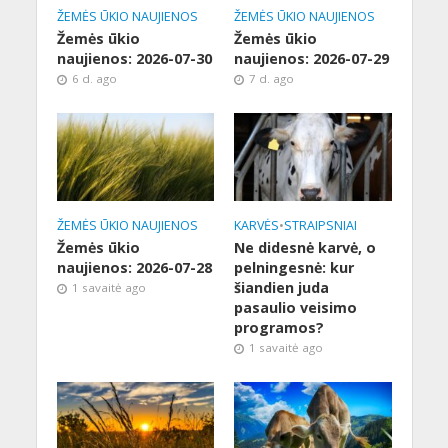
ŽEMĖS ŪKIO NAUJIENOS
ŽEMĖS ŪKIO NAUJIENOS
Žemės ūkio
Žemės ūkio
naujienos: 2026-07-30
naujienos: 2026-07-29
6 d. ago
7 d. ago
ŽEMĖS ŪKIO NAUJIENOS
KARVĖS
•
STRAIPSNIAI
Žemės ūkio
Ne didesnė karvė, o
naujienos: 2026-07-28
pelningesnė: kur
šiandien juda
1 savaitė ago
pasaulio veisimo
programos?
1 savaitė ago