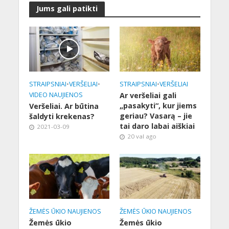
Jums gali patikti
STRAIPSNIAI
•
VERŠELIAI
•
STRAIPSNIAI
•
VERŠELIAI
VIDEO NAUJIENOS
Ar veršeliai gali
„pasakyti“, kur jiems
Veršeliai. Ar būtina
geriau? Vasarą – jie
šaldyti krekenas?
tai daro labai aiškiai
2021-03-09
20 val ago
ŽEMĖS ŪKIO NAUJIENOS
ŽEMĖS ŪKIO NAUJIENOS
Žemės ūkio
Žemės ūkio