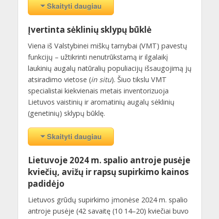
Skaityti daugiau
Įvertinta sėklinių sklypų būklė
Viena iš Valstybinei miškų tarnybai (VMT) pavestų
funkcijų – užtikrinti nenutrūkstamą ir ilgalaikį
laukinių augalų natūralių populiacijų išsaugojimą jų
atsiradimo vietose (
in situ
). Šiuo tikslu VMT
specialistai kiekvienais metais inventorizuoja
Lietuvos vaistinių ir aromatinių augalų sėklinių
(genetinių) sklypų būklę.
Skaityti daugiau
Lietuvoje 2024 m. spalio antroje pusėje
kviečių, avižų ir rapsų supirkimo kainos
padidėjo
Lietuvos grūdų supirkimo įmonėse 2024 m. spalio
antroje pusėje (42 savaitę (10 14–20) kviečiai buvo