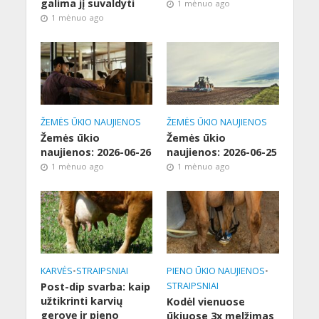
galima jį suvaldyti
1 mėnuo ago
1 mėnuo ago
ŽEMĖS ŪKIO NAUJIENOS
ŽEMĖS ŪKIO NAUJIENOS
Žemės ūkio
Žemės ūkio
naujienos: 2026-06-26
naujienos: 2026-06-25
1 mėnuo ago
1 mėnuo ago
KARVĖS
•
STRAIPSNIAI
PIENO ŪKIO NAUJIENOS
•
Post-dip svarba: kaip
STRAIPSNIAI
užtikrinti karvių
Kodėl vienuose
gerovę ir pieno
ūkiuose 3x melžimas