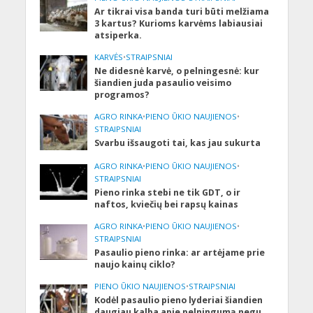
Ar tikrai visa banda turi būti melžiama
3 kartus? Kurioms karvėms labiausiai
atsiperka.
KARVĖS
•
STRAIPSNIAI
Ne didesnė karvė, o pelningesnė: kur
šiandien juda pasaulio veisimo
programos?
AGRO RINKA
•
PIENO ŪKIO NAUJIENOS
•
STRAIPSNIAI
Svarbu išsaugoti tai, kas jau sukurta
AGRO RINKA
•
PIENO ŪKIO NAUJIENOS
•
STRAIPSNIAI
Pieno rinka stebi ne tik GDT, o ir
naftos, kviečių bei rapsų kainas
AGRO RINKA
•
PIENO ŪKIO NAUJIENOS
•
STRAIPSNIAI
Pasaulio pieno rinka: ar artėjame prie
naujo kainų ciklo?
PIENO ŪKIO NAUJIENOS
•
STRAIPSNIAI
Kodėl pasaulio pieno lyderiai šiandien
daugiau kalba apie pelningumą negu