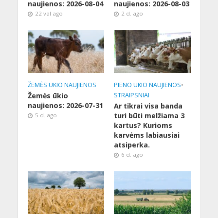
naujienos: 2026-08-04
naujienos: 2026-08-03
22 val ago
2 d. ago
ŽEMĖS ŪKIO NAUJIENOS
PIENO ŪKIO NAUJIENOS
•
Žemės ūkio
STRAIPSNIAI
naujienos: 2026-07-31
Ar tikrai visa banda
turi būti melžiama 3
5 d. ago
kartus? Kurioms
karvėms labiausiai
atsiperka.
6 d. ago