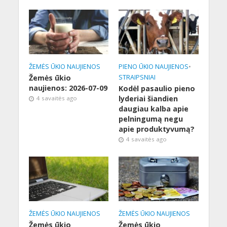
ŽEMĖS ŪKIO NAUJIENOS
PIENO ŪKIO NAUJIENOS
•
Žemės ūkio
STRAIPSNIAI
naujienos: 2026-07-09
Kodėl pasaulio pieno
lyderiai šiandien
4 savaitės ago
daugiau kalba apie
pelningumą negu
apie produktyvumą?
4 savaitės ago
ŽEMĖS ŪKIO NAUJIENOS
ŽEMĖS ŪKIO NAUJIENOS
Žemės ūkio
Žemės ūkio