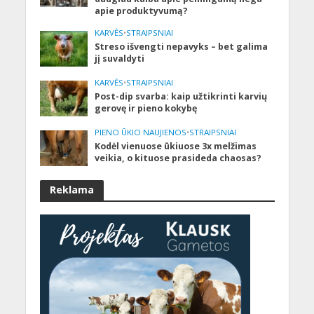
apie produktyvumą?
KARVĖS
•
STRAIPSNIAI
Streso išvengti nepavyks – bet galima
jį suvaldyti
KARVĖS
•
STRAIPSNIAI
Post-dip svarba: kaip užtikrinti karvių
gerovę ir pieno kokybę
PIENO ŪKIO NAUJIENOS
•
STRAIPSNIAI
Kodėl vienuose ūkiuose 3x melžimas
veikia, o kituose prasideda chaosas?
Reklama