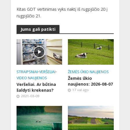
Kitas GDT vertinimas vyks naktį iš rugpjūčio 20 į
rugpjūčio 21.
Jums gali patikti
STRAIPSNIAI
•
VERŠELIAI
•
ŽEMĖS ŪKIO NAUJIENOS
VIDEO NAUJIENOS
Žemės ūkio
naujienos: 2026-08-07
Veršeliai. Ar būtina
šaldyti krekenas?
17 val ago
2021-03-09