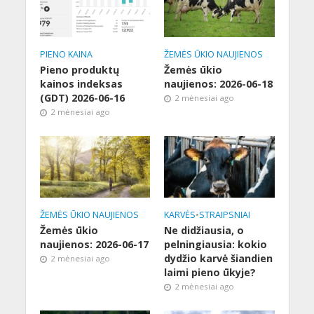
PIENO KAINA
ŽEMĖS ŪKIO NAUJIENOS
Pieno produktų
Žemės ūkio
kainos indeksas
naujienos: 2026-06-18
(GDT) 2026-06-16
2 mėnesiai ago
2 mėnesiai ago
ŽEMĖS ŪKIO NAUJIENOS
KARVĖS
•
STRAIPSNIAI
Žemės ūkio
Ne didžiausia, o
naujienos: 2026-06-17
pelningiausia: kokio
dydžio karvė šiandien
2 mėnesiai ago
laimi pieno ūkyje?
2 mėnesiai ago