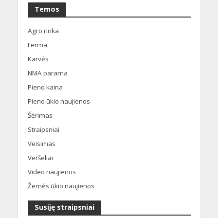
Temos
Agro rinka
Ferma
Karvės
NMA parama
Pieno kaina
Pieno ūkio naujienos
Šėrimas
Straipsniai
Veisimas
Veršeliai
Video naujienos
Žemės ūkio naujienos
Susiję straipsniai