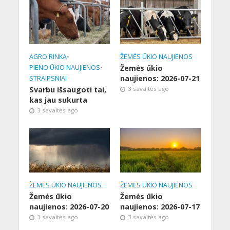
AGRO RINKA
•
ŽEMĖS ŪKIO NAUJIENOS
PIENO ŪKIO NAUJIENOS
•
Žemės ūkio
naujienos: 2026-07-21
STRAIPSNIAI
Svarbu išsaugoti tai,
3 savaitės ago
kas jau sukurta
3 savaitės ago
ŽEMĖS ŪKIO NAUJIENOS
ŽEMĖS ŪKIO NAUJIENOS
Žemės ūkio
Žemės ūkio
naujienos: 2026-07-20
naujienos: 2026-07-17
3 savaitės ago
3 savaitės ago