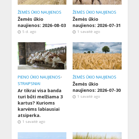
ŽEMĖS ŪKIO NAUJIENOS
ŽEMĖS ŪKIO NAUJIENOS
Žemės ūkio
Žemės ūkio
naujienos: 2026-08-03
naujienos: 2026-07-31
5 d. ago
1 savaitė ago
PIENO ŪKIO NAUJIENOS
•
ŽEMĖS ŪKIO NAUJIENOS
STRAIPSNIAI
Žemės ūkio
naujienos: 2026-07-30
Ar tikrai visa banda
turi būti melžiama 3
1 savaitė ago
kartus? Kurioms
karvėms labiausiai
atsiperka.
1 savaitė ago