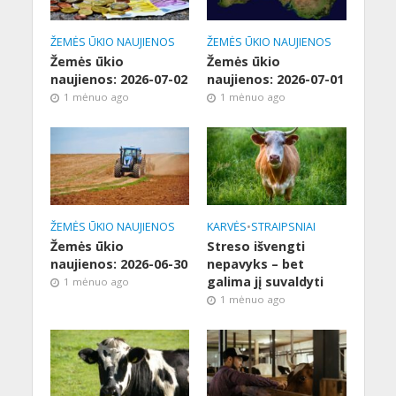
ŽEMĖS ŪKIO NAUJIENOS
ŽEMĖS ŪKIO NAUJIENOS
Žemės ūkio
Žemės ūkio
naujienos: 2026-07-02
naujienos: 2026-07-01
1 mėnuo ago
1 mėnuo ago
ŽEMĖS ŪKIO NAUJIENOS
KARVĖS
•
STRAIPSNIAI
Žemės ūkio
Streso išvengti
naujienos: 2026-06-30
nepavyks – bet
galima jį suvaldyti
1 mėnuo ago
1 mėnuo ago