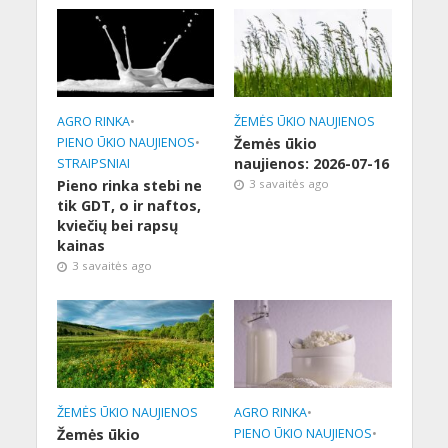
AGRO RINKA
•
ŽEMĖS ŪKIO NAUJIENOS
PIENO ŪKIO NAUJIENOS
•
Žemės ūkio
naujienos: 2026-07-16
STRAIPSNIAI
Pieno rinka stebi ne
3 savaitės ago
tik GDT, o ir naftos,
kviečių bei rapsų
kainas
3 savaitės ago
ŽEMĖS ŪKIO NAUJIENOS
AGRO RINKA
•
Žemės ūkio
PIENO ŪKIO NAUJIENOS
•