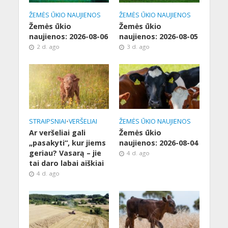
ŽEMĖS ŪKIO NAUJIENOS
ŽEMĖS ŪKIO NAUJIENOS
Žemės ūkio
Žemės ūkio
naujienos: 2026-08-06
naujienos: 2026-08-05
2 d. ago
3 d. ago
STRAIPSNIAI
•
VERŠELIAI
ŽEMĖS ŪKIO NAUJIENOS
Ar veršeliai gali
Žemės ūkio
„pasakyti“, kur jiems
naujienos: 2026-08-04
geriau? Vasarą – jie
4 d. ago
tai daro labai aiškiai
4 d. ago