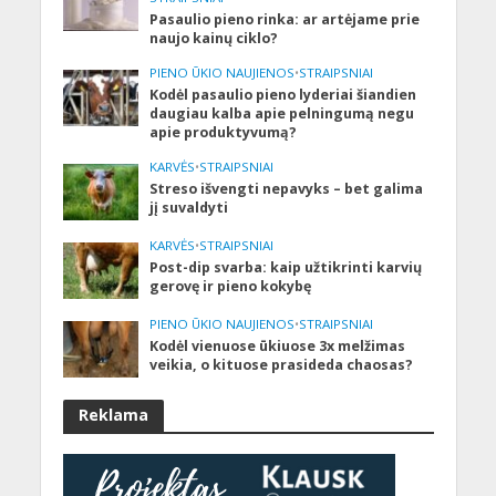
Pasaulio pieno rinka: ar artėjame prie
naujo kainų ciklo?
PIENO ŪKIO NAUJIENOS
•
STRAIPSNIAI
Kodėl pasaulio pieno lyderiai šiandien
daugiau kalba apie pelningumą negu
apie produktyvumą?
KARVĖS
•
STRAIPSNIAI
Streso išvengti nepavyks – bet galima
jį suvaldyti
KARVĖS
•
STRAIPSNIAI
Post-dip svarba: kaip užtikrinti karvių
gerovę ir pieno kokybę
PIENO ŪKIO NAUJIENOS
•
STRAIPSNIAI
Kodėl vienuose ūkiuose 3x melžimas
veikia, o kituose prasideda chaosas?
Reklama