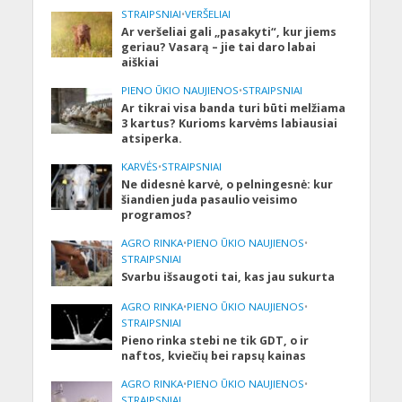
STRAIPSNIAI
•
VERŠELIAI
Ar veršeliai gali „pasakyti“, kur jiems
geriau? Vasarą – jie tai daro labai
aiškiai
PIENO ŪKIO NAUJIENOS
•
STRAIPSNIAI
Ar tikrai visa banda turi būti melžiama
3 kartus? Kurioms karvėms labiausiai
atsiperka.
KARVĖS
•
STRAIPSNIAI
Ne didesnė karvė, o pelningesnė: kur
šiandien juda pasaulio veisimo
programos?
AGRO RINKA
•
PIENO ŪKIO NAUJIENOS
•
STRAIPSNIAI
Svarbu išsaugoti tai, kas jau sukurta
AGRO RINKA
•
PIENO ŪKIO NAUJIENOS
•
STRAIPSNIAI
Pieno rinka stebi ne tik GDT, o ir
naftos, kviečių bei rapsų kainas
AGRO RINKA
•
PIENO ŪKIO NAUJIENOS
•
STRAIPSNIAI