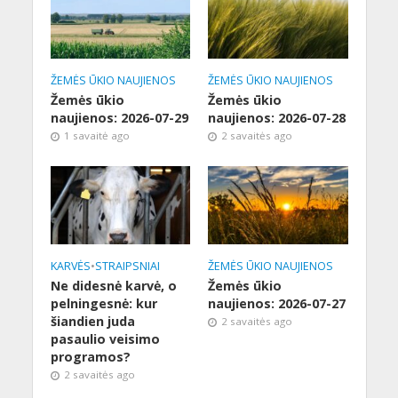
ŽEMĖS ŪKIO NAUJIENOS
ŽEMĖS ŪKIO NAUJIENOS
Žemės ūkio
Žemės ūkio
naujienos: 2026-07-29
naujienos: 2026-07-28
1 savaitė ago
2 savaitės ago
KARVĖS
•
STRAIPSNIAI
ŽEMĖS ŪKIO NAUJIENOS
Ne didesnė karvė, o
Žemės ūkio
pelningesnė: kur
naujienos: 2026-07-27
šiandien juda
2 savaitės ago
pasaulio veisimo
programos?
2 savaitės ago