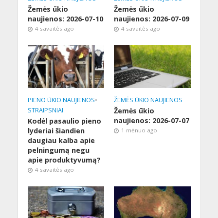
Žemės ūkio
Žemės ūkio
naujienos: 2026-07-10
naujienos: 2026-07-09
4 savaitės ago
4 savaitės ago
PIENO ŪKIO NAUJIENOS
•
ŽEMĖS ŪKIO NAUJIENOS
STRAIPSNIAI
Žemės ūkio
naujienos: 2026-07-07
Kodėl pasaulio pieno
lyderiai šiandien
1 mėnuo ago
daugiau kalba apie
pelningumą negu
apie produktyvumą?
4 savaitės ago