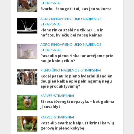
STRAIPSNIAI
Svarbu išsaugoti tai, kas jau sukurta
AGRO RINKA
•
PIENO ŪKIO NAUJIENOS
•
STRAIPSNIAI
Pieno rinka stebi ne tik GDT, o ir
naftos, kviečių bei rapsų kainas
AGRO RINKA
•
PIENO ŪKIO NAUJIENOS
•
STRAIPSNIAI
Pasaulio pieno rinka: ar artėjame prie
naujo kainų ciklo?
PIENO ŪKIO NAUJIENOS
•
STRAIPSNIAI
Kodėl pasaulio pieno lyderiai šiandien
daugiau kalba apie pelningumą negu
apie produktyvumą?
KARVĖS
•
STRAIPSNIAI
Streso išvengti nepavyks – bet galima
jį suvaldyti
KARVĖS
•
STRAIPSNIAI
Post-dip svarba: kaip užtikrinti karvių
gerovę ir pieno kokybę