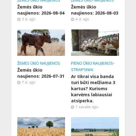
ŽEMĖS ŪKIO NAUJIENOS
ŽEMĖS ŪKIO NAUJIENOS
Žemės ūkio
Žemės ūkio
naujienos: 2026-08-04
naujienos: 2026-08-03
3 d. ago
4 d. ago
ŽEMĖS ŪKIO NAUJIENOS
PIENO ŪKIO NAUJIENOS
•
Žemės ūkio
STRAIPSNIAI
naujienos: 2026-07-31
Ar tikrai visa banda
turi būti melžiama 3
7 d. ago
kartus? Kurioms
karvėms labiausiai
atsiperka.
1 savaitė ago