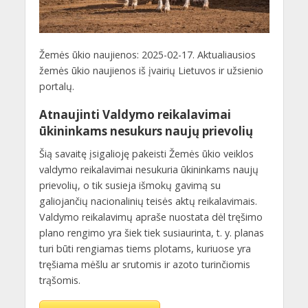
Žemės ūkio naujienos: 2025-02-17. Aktualiausios
žemės ūkio naujienos iš įvairių Lietuvos ir užsienio
portalų.
Atnaujinti Valdymo reikalavimai
ūkininkams nesukurs naujų prievolių
Šią savaitę įsigalioję pakeisti Žemės ūkio veiklos
valdymo reikalavimai nesukuria ūkininkams naujų
prievolių, o tik susieja išmokų gavimą su
galiojančių nacionalinių teisės aktų reikalavimais.
Valdymo reikalavimų apraše nuostata dėl tręšimo
plano rengimo yra šiek tiek susiaurinta, t. y. planas
turi būti rengiamas tiems plotams, kuriuose yra
tręšiama mėšlu ar srutomis ir azoto turinčiomis
trąšomis.