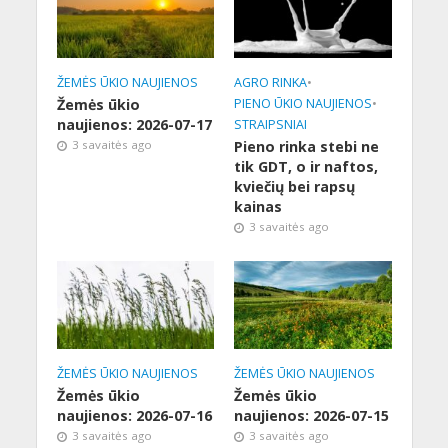
ŽEMĖS ŪKIO NAUJIENOS
AGRO RINKA
•
Žemės ūkio
PIENO ŪKIO NAUJIENOS
•
naujienos: 2026-07-17
STRAIPSNIAI
3 savaitės ago
Pieno rinka stebi ne
tik GDT, o ir naftos,
kviečių bei rapsų
kainas
3 savaitės ago
ŽEMĖS ŪKIO NAUJIENOS
ŽEMĖS ŪKIO NAUJIENOS
Žemės ūkio
Žemės ūkio
naujienos: 2026-07-16
naujienos: 2026-07-15
3 savaitės ago
3 savaitės ago