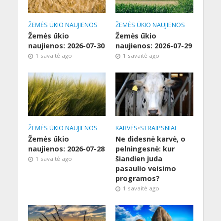
ŽEMĖS ŪKIO NAUJIENOS
ŽEMĖS ŪKIO NAUJIENOS
Žemės ūkio
Žemės ūkio
naujienos: 2026-07-30
naujienos: 2026-07-29
1 savaitė ago
1 savaitė ago
ŽEMĖS ŪKIO NAUJIENOS
KARVĖS
•
STRAIPSNIAI
Žemės ūkio
Ne didesnė karvė, o
naujienos: 2026-07-28
pelningesnė: kur
šiandien juda
1 savaitė ago
pasaulio veisimo
programos?
1 savaitė ago