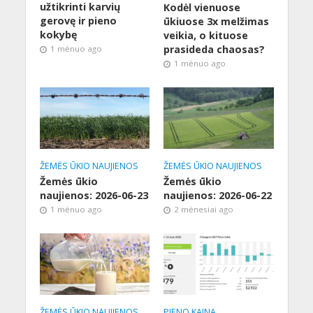
užtikrinti karvių
Kodėl vienuose
gerovę ir pieno
ūkiuose 3x melžimas
kokybę
veikia, o kituose
prasideda chaosas?
1 mėnuo ago
1 mėnuo ago
ŽEMĖS ŪKIO NAUJIENOS
ŽEMĖS ŪKIO NAUJIENOS
Žemės ūkio
Žemės ūkio
naujienos: 2026-06-23
naujienos: 2026-06-22
1 mėnuo ago
2 mėnesiai ago
ŽEMĖS ŪKIO NAUJIENOS
PIENO KAINA