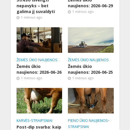
nepavyks – bet
naujienos: 2026-06-29
galima jį suvaldyti
1 mėnuo ago
1 mėnuo ago
ŽEMĖS ŪKIO NAUJIENOS
ŽEMĖS ŪKIO NAUJIENOS
Žemės ūkio
Žemės ūkio
naujienos: 2026-06-26
naujienos: 2026-06-25
1 mėnuo ago
1 mėnuo ago
KARVĖS
•
STRAIPSNIAI
PIENO ŪKIO NAUJIENOS
•
Post-dip svarba: kaip
STRAIPSNIAI