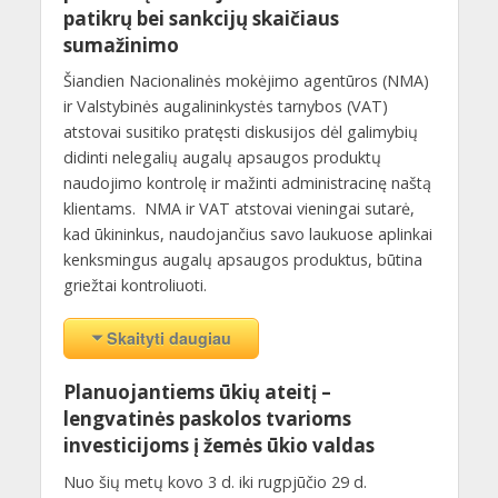
patikrų bei sankcijų skaičiaus
sumažinimo
Šiandien Nacionalinės mokėjimo agentūros (NMA)
ir Valstybinės augalininkystės tarnybos (VAT)
atstovai susitiko pratęsti diskusijos dėl galimybių
didinti nelegalių augalų apsaugos produktų
naudojimo kontrolę ir mažinti administracinę naštą
klientams. NMA ir VAT atstovai vieningai sutarė,
kad ūkininkus, naudojančius savo laukuose aplinkai
kenksmingus augalų apsaugos produktus, būtina
griežtai kontroliuoti.
Skaityti daugiau
Planuojantiems ūkių ateitį –
lengvatinės paskolos tvarioms
investicijoms į žemės ūkio valdas
Nuo šių metų kovo 3 d. iki rugpjūčio 29 d.