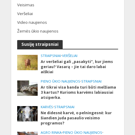
Veisimas
Veršeliai
Video naujienos
Žemės ūkio naujienos
Susiję straipsniai
STRAIPSNIAI
•
VERŠELIAI
Ar veršeliai gali „pasakyti“, kur jiems
geriau? Vasarą – jie tai daro labai
aiškiai
PIENO ŪKIO NAUJIENOS
•
STRAIPSNIAI
Ar tikrai visa banda turi būti melžiama
3 kartus? Kurioms karvėms labiausiai
atsiperka.
KARVĖS
•
STRAIPSNIAI
Ne didesnė karvė, o pelningesnė: kur
šiandien juda pasaulio veisimo
programos?
AGRO RINKA
•
PIENO ŪKIO NAUJIENOS
•