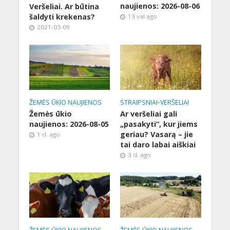
naujienos: 2026-08-06
Veršeliai. Ar būtina
šaldyti krekenas?
13 val ago
2021-03-09
ŽEMĖS ŪKIO NAUJIENOS
STRAIPSNIAI
•
VERŠELIAI
Žemės ūkio
Ar veršeliai gali
naujienos: 2026-08-05
„pasakyti“, kur jiems
geriau? Vasarą – jie
1 d. ago
tai daro labai aiškiai
3 d. ago