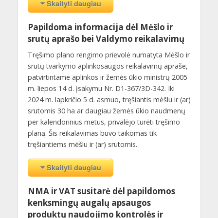
Skaityti daugiau
Papildoma informacija dėl Mėšlo ir
srutų aprašo bei Valdymo reikalavimų
Tręšimo plano rengimo prievolė numatyta Mėšlo ir
srutų tvarkymo aplinkosaugos reikalavimų apraše,
patvirtintame aplinkos ir žemės ūkio ministrų 2005
m. liepos 14 d. įsakymu Nr. D1-367/3D-342. Iki
2024 m. lapkričio 5 d. asmuo, tręšiantis mėšlu ir (ar)
srutomis 30 ha ar daugiau žemės ūkio naudmenų
per kalendorinius metus, privalėjo turėti tręšimo
planą. Šis reikalavimas buvo taikomas tik
tręšiantiems mėšlu ir (ar) srutomis.
Skaityti daugiau
NMA ir VAT susitarė dėl papildomos
kenksmingų augalų apsaugos
produktų naudojimo kontrolės ir