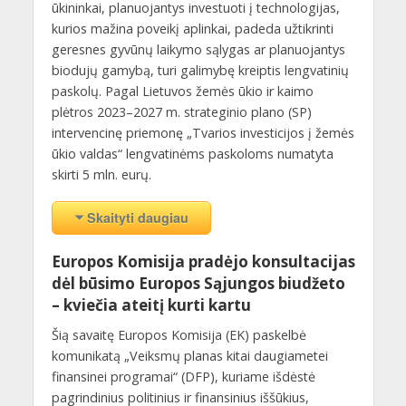
ūkininkai, planuojantys investuoti į technologijas,
kurios mažina poveikį aplinkai, padeda užtikrinti
geresnes gyvūnų laikymo sąlygas ar planuojantys
biodujų gamybą, turi galimybę kreiptis lengvatinių
paskolų. Pagal Lietuvos žemės ūkio ir kaimo
plėtros 2023–2027 m. strateginio plano (SP)
intervencinę priemonę „Tvarios investicijos į žemės
ūkio valdas“ lengvatinėms paskoloms numatyta
skirti 5 mln. eurų.
Skaityti daugiau
Europos Komisija pradėjo konsultacijas
dėl būsimo Europos Sąjungos biudžeto
– kviečia ateitį kurti kartu
Šią savaitę Europos Komisija (EK) paskelbė
komunikatą „Veiksmų planas kitai daugiametei
finansinei programai“ (DFP), kuriame išdėstė
pagrindinius politinius ir finansinius iššūkius,