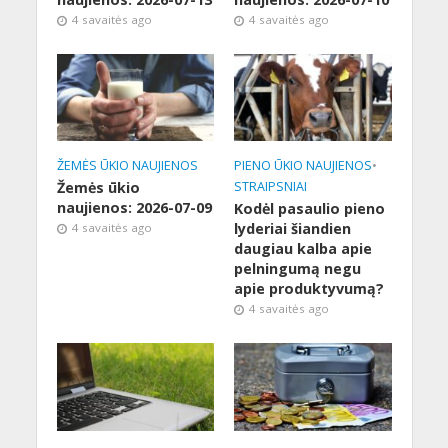
4 savaitės ago
4 savaitės ago
ŽEMĖS ŪKIO NAUJIENOS
PIENO ŪKIO NAUJIENOS
•
Žemės ūkio
STRAIPSNIAI
naujienos: 2026-07-09
Kodėl pasaulio pieno
lyderiai šiandien
4 savaitės ago
daugiau kalba apie
pelningumą negu
apie produktyvumą?
4 savaitės ago