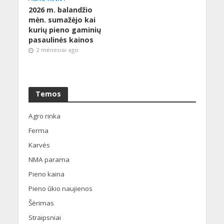
2026 m. balandžio
mėn. sumažėjo kai
kurių pieno gaminių
pasaulinės kainos
2 mėnesiai ago
Temos
Agro rinka
Ferma
Karvės
NMA parama
Pieno kaina
Pieno ūkio naujienos
Šėrimas
Straipsniai