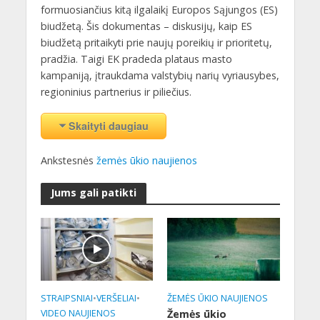
formuosiančius kitą ilgalaikį Europos Sąjungos (ES)
biudžetą. Šis dokumentas – diskusijų, kaip ES
biudžetą pritaikyti prie naujų poreikių ir prioritetų,
pradžia. Taigi EK pradeda plataus masto
kampaniją, įtraukdama valstybių narių vyriausybes,
regioninius partnerius ir piliečius.
Skaityti daugiau
Ankstesnės
žemės ūkio naujienos
Jums gali patikti
STRAIPSNIAI
•
VERŠELIAI
•
ŽEMĖS ŪKIO NAUJIENOS
VIDEO NAUJIENOS
Žemės ūkio