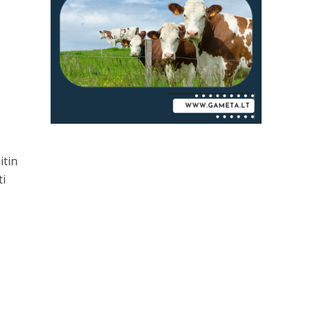
itin
ti