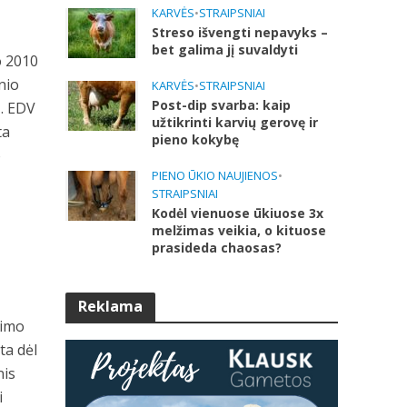
KARVĖS
•
STRAIPSNIAI
Streso išvengti nepavyks –
bet galima jį suvaldyti
o 2010
nio
KARVĖS
•
STRAIPSNIAI
Post-dip svarba: kaip
ą. EDV
užtikrinti karvių gerovę ir
ta
pieno kokybę
o
PIENO ŪKIO NAUJIENOS
•
STRAIPSNIAI
Kodėl vienuose ūkiuose 3x
melžimas veikia, o kituose
prasideda chaosas?
Reklama
vimo
ta dėl
nis
i