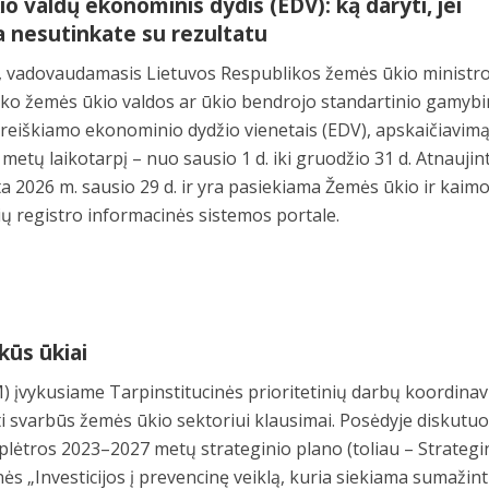
o valdų ekonominis dydis (EDV): ką daryti, jei
 nesutinkate su rezultatu
 vadovaudamasis Lietuvos Respublikos žemės ūkio ministr
liko žemės ūkio valdos ar ūkio bendrojo standartinio gamybi
šreiškiamo ekonominio dydžio vienetais (EDV), apskaičiavim
etų laikotarpį – nuo sausio 1 d. iki gruodžio 31 d. Atnaujin
a 2026 m. sausio 29 d. ir yra pasiekiama Žemės ūkio ir kaim
ių registro informacinės sistemos portale.
lkūs ūkiai
) įvykusiame Tarpinstitucinės prioritetinių darbų koordina
 svarbūs žemės ūkio sektoriui klausimai. Posėdyje diskutuo
plėtros 2023–2027 metų strateginio plano (toliau – Strategi
s „Investicijos į prevencinę veiklą, kuria siekiama sumažint