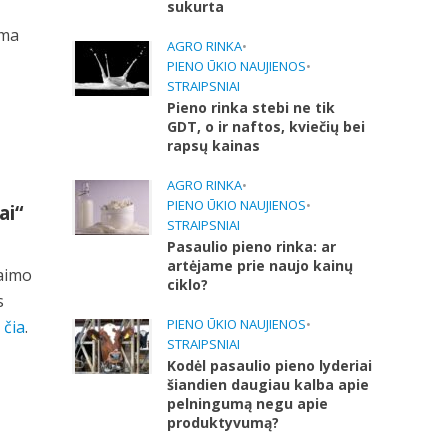
sukurta
ama
AGRO RINKA
•
PIENO ŪKIO NAUJIENOS
•
STRAIPSNIAI
Pieno rinka stebi ne tik
GDT, o ir naftos, kviečių bei
rapsų kainas
AGRO RINKA
•
PIENO ŪKIO NAUJIENOS
•
ai“
STRAIPSNIAI
Pasaulio pieno rinka: ar
artėjame prie naujo kainų
kaimo
ciklo?
s
PIENO ŪKIO NAUJIENOS
•
e
čia
.
STRAIPSNIAI
Kodėl pasaulio pieno lyderiai
šiandien daugiau kalba apie
pelningumą negu apie
produktyvumą?