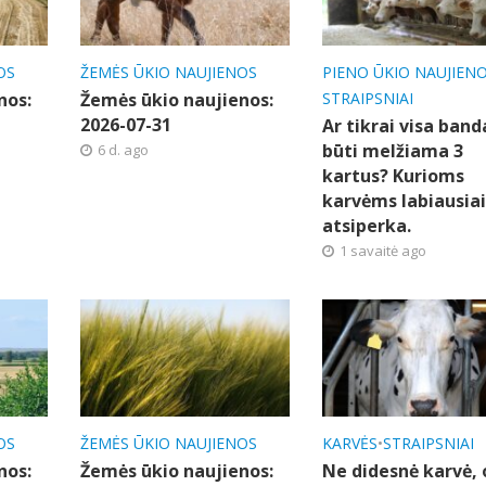
OS
ŽEMĖS ŪKIO NAUJIENOS
PIENO ŪKIO NAUJIEN
nos:
Žemės ūkio naujienos:
STRAIPSNIAI
2026-07-31
Ar tikrai visa band
būti melžiama 3
6 d. ago
kartus? Kurioms
karvėms labiausia
atsiperka.
1 savaitė ago
OS
ŽEMĖS ŪKIO NAUJIENOS
KARVĖS
•
STRAIPSNIAI
nos:
Žemės ūkio naujienos:
Ne didesnė karvė, 