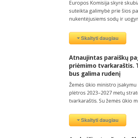
Europos Komisija skyrė skubią
suteikta galimybė prie šios pa
nukentėjusiems sodų ir uogyn
Skaityti daugiau
Atnaujintas paraiškų pa
priėmimo tvarkaraštis. 
bus galima rudenį
Žemės ūkio ministro įsakymu 
plėtros 2023–2027 metų strat
tvarkaraštis. Su žemės ūkio mi
Skaityti daugiau