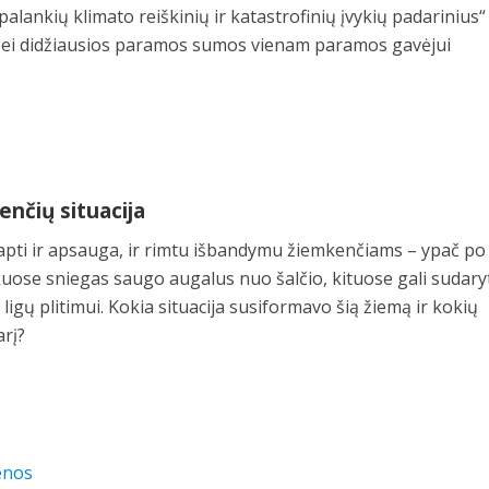
palankių klimato reiškinių ir katastrofinių įvykių padarinius“
 bei didžiausios paramos sumos vienam paramos gavėjui
nčių situacija
tapti ir apsauga, ir rimtu išbandymu žiemkenčiams – ypač po 
uose sniegas saugo augalus nuo šalčio, kituose gali sudary
ligų plitimui. Kokia situacija susiformavo šią žiemą ir kokių
arį?
enos