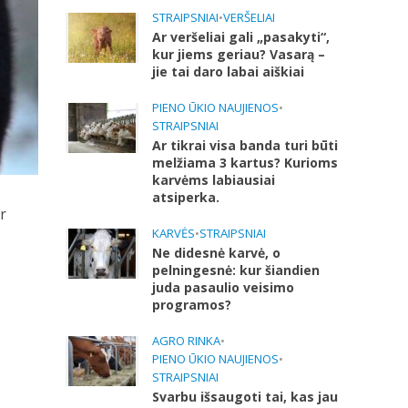
STRAIPSNIAI
•
VERŠELIAI
Ar veršeliai gali „pasakyti“,
kur jiems geriau? Vasarą –
jie tai daro labai aiškiai
PIENO ŪKIO NAUJIENOS
•
STRAIPSNIAI
Ar tikrai visa banda turi būti
melžiama 3 kartus? Kurioms
karvėms labiausiai
atsiperka.
r
KARVĖS
•
STRAIPSNIAI
Ne didesnė karvė, o
pelningesnė: kur šiandien
juda pasaulio veisimo
programos?
AGRO RINKA
•
PIENO ŪKIO NAUJIENOS
•
STRAIPSNIAI
Svarbu išsaugoti tai, kas jau