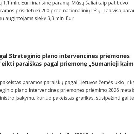
 1,1 mln. Eur finansinę paramą. Mūsų šaliai taip pat buvo
ramos prisidėti iki 200 proc. nacionalinių lėšų. Tad visa par
ų augintojams siekė 3,3 mln. Eur.
gal Strateginio plano intervencines priemones
Teikti paraiškas pagal priemonę „Sumanieji kaim
pakeistas paramos paraiškų pagal Lietuvos žemės ūkio ir 
eginio plano intervencines priemones priėmimo 2026 metai
nistro įsakymu, kuriuo pakeistas grafikas, susipažinti galit