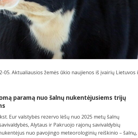
-05. Aktualiausios žemės ūkio naujienos iš įvairių Lietuvos i
domą paramą nuo šalnų nukentėjusiems trijų
ms
kst. Eur valstybės rezervo lėšų nuo 2025 metų šalnų
vivaldybės, Alytaus ir Pakruojo rajonų savivaldybių
nukentėjus nuo pavojingo meteorologinių reiškinio – šalnų,