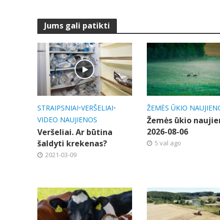
Jums gali patikti
STRAIPSNIAI
•
VERŠELIAI
•
ŽEMĖS ŪKIO NAUJIEN
VIDEO NAUJIENOS
Žemės ūkio naujie
2026-08-06
Veršeliai. Ar būtina
šaldyti krekenas?
5 val ago
2021-03-09