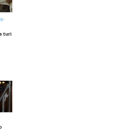
OS
•
a turi
i
o