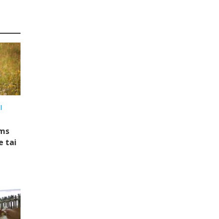
I
ems
e tai