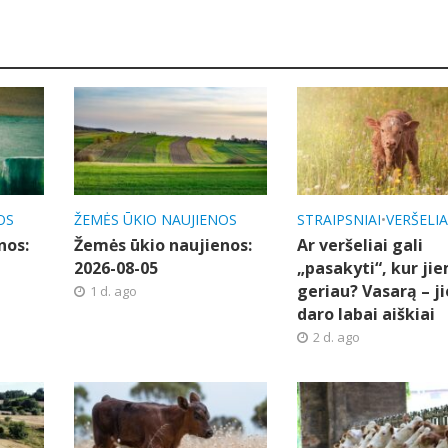
OS
ŽEMĖS ŪKIO NAUJIENOS
STRAIPSNIAI
•
VERŠELIA
nos:
Žemės ūkio naujienos:
Ar veršeliai gali
2026-08-05
„pasakyti“, kur ji
geriau? Vasarą – ji
1 d. ago
daro labai aiškiai
2 d. ago