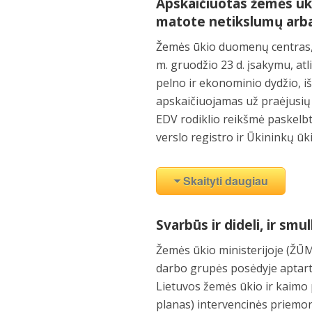
Apskaičiuotas žemės ūki
matote netikslumų arba
Žemės ūkio duomenų centras,
m. gruodžio 23 d. įsakymu, at
pelno ir ekonominio dydžio, i
apskaičiuojamas už praėjusių m
EDV rodiklio reikšmė paskelbt
verslo registro ir Ūkininkų ūk
Skaityti daugiau
Svarbūs ir dideli, ir smu
Žemės ūkio ministerijoje (ŽŪM
darbo grupės posėdyje aptarti
Lietuvos žemės ūkio ir kaimo 
planas) intervencinės priemonė