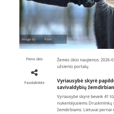
Image by
rihaij
from
Pixabay
Pieno ūkis
Žemės ūkio naujienos: 2026-02
užsienio portalų.
Vyriausybė skyrė papil
Pasidalinkite
savivaldybių žemdirbia
Vyriausybė skyrė beveik 41 tū
nukentėjusiems Druskininkų sa
žemdirbiams. Lietuvai pernai 