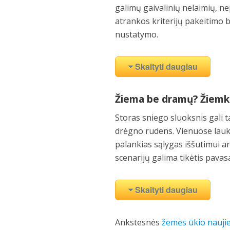
galimų gaivalinių nelaimių, ne
atrankos kriterijų pakeitimo
nustatymo.
Skaityti daugiau
Žiema be dramų? Žiemke
Storas sniego sluoksnis gali 
drėgno rudens. Vienuose lauk
palankias sąlygas iššutimui ar 
scenarijų galima tikėtis pavas
Skaityti daugiau
Ankstesnės
žemės ūkio nauji