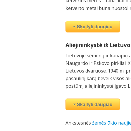
ketverius metus – tada, kai būn
ketverto metai būna nuostolin
Skaityti daugiau
Aliejininkystė iš Lietuv
Lietuvoje sėmenų ir kanapių a
Naugardo ir Pskovo pirkliai. X
Lietuvos dvaruose. 1940 m. pra
pasaulinį karą beveik visos al
postūmį aliejininkystė įgavo 
Skaityti daugiau
Ankstesnės
žemės ūkio nauji