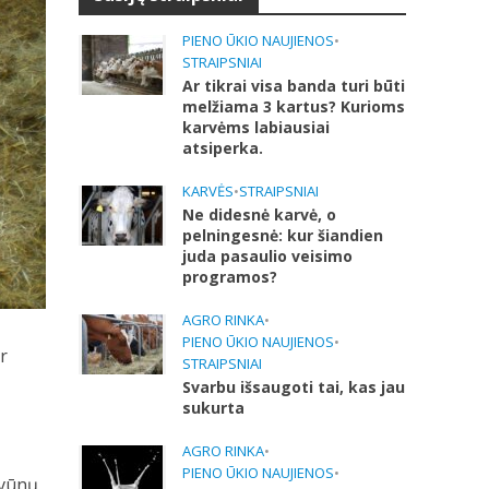
PIENO ŪKIO NAUJIENOS
•
STRAIPSNIAI
Ar tikrai visa banda turi būti
melžiama 3 kartus? Kurioms
karvėms labiausiai
atsiperka.
KARVĖS
•
STRAIPSNIAI
Ne didesnė karvė, o
pelningesnė: kur šiandien
juda pasaulio veisimo
programos?
AGRO RINKA
•
PIENO ŪKIO NAUJIENOS
•
r
STRAIPSNIAI
Svarbu išsaugoti tai, kas jau
sukurta
AGRO RINKA
•
PIENO ŪKIO NAUJIENOS
•
yvūnų