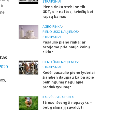
STRAIPSNIAI
 ir
Pieno rinka stebi ne tik
GDT, o ir naftos, kviečių bei
inė
rapsų kainas
AGRO RINKA
•
PIENO ŪKIO NAUJIENOS
•
STRAIPSNIAI
Pasaulio pieno rinka: ar
artėjame prie naujo kainų
ciklo?
stas
PIENO ŪKIO NAUJIENOS
•
2020
STRAIPSNIAI
Kodėl pasaulio pieno lyderiai
šiandien daugiau kalba apie
nes,
pelningumą negu apie
produktyvumą?
KARVĖS
•
STRAIPSNIAI
Streso išvengti nepavyks –
bet galima jį suvaldyti