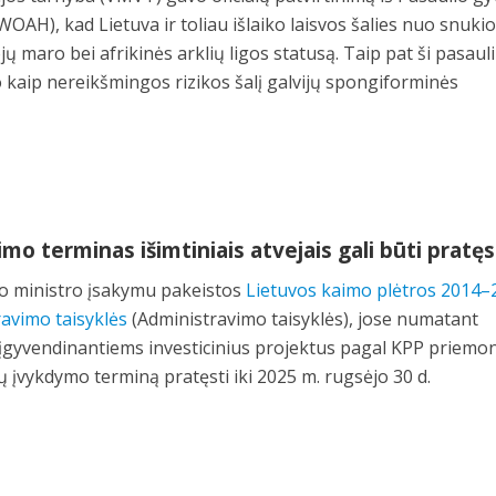
WOAH), kad Lietuva ir toliau išlaiko laisvos šalies nuo snukio
jų maro bei afrikinės arklių ligos statusą. Taip pat ši pasaul
o kaip nereikšmingos rizikos šalį galvijų spongiforminės
mo terminas išimtiniais atvejais gali būti pratę
o ministro įsakymu pakeistos
Lietuvos kaimo plėtros 2014–
avimo taisyklės
(Administravimo taisyklės), jose numatant
gyvendinantiems investicinius projektus pagal KPP priemo
tų įvykdymo terminą pratęsti iki 2025 m. rugsėjo 30 d.