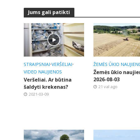
Jums gali patikti
STRAIPSNIAI
•
VERŠELIAI
•
ŽEMĖS ŪKIO NAUJIEN
VIDEO NAUJIENOS
Žemės ūkio naujie
2026-08-03
Veršeliai. Ar būtina
šaldyti krekenas?
21 val ago
2021-03-09