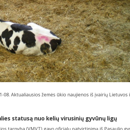
-08. Aktualiausios žemės ūkio naujienos iš įvairių Lietuvos i
šalies statusą nuo kelių virusinių gyvūnų ligų
ijos tarnyba (VMVT) gavo oficialų patvirtinimą iš Pasaulio g