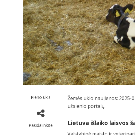
Pieno ūkis
Žemės ūkio naujienos: 2025-01
užsienio portalų.
Lietuva išlaiko laisvos 
Pasidalinkite
Valstybinė maisto ir veterinar