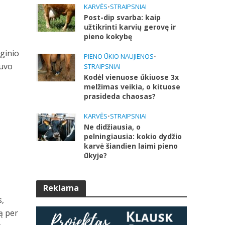
KARVĖS
•
STRAIPSNIAI
Post-dip svarba: kaip
užtikrinti karvių gerovę ir
pieno kokybę
eginio
PIENO ŪKIO NAUJIENOS
•
buvo
STRAIPSNIAI
Kodėl vienuose ūkiuose 3x
melžimas veikia, o kituose
prasideda chaosas?
KARVĖS
•
STRAIPSNIAI
Ne didžiausia, o
pelningiausia: kokio dydžio
karvė šiandien laimi pieno
ūkyje?
Reklama
s,
ą per