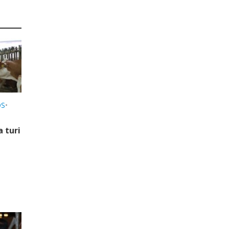
OS
•
a turi
i