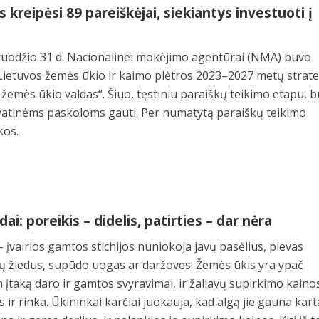
 kreipėsi 89 pareiškėjai, siekiantys investuoti į
 gruodžio 31 d. Nacionalinei mokėjimo agentūrai (NMA) buvo
 Lietuvos žemės ūkio ir kaimo plėtros 2023–2027 metų strat
 žemės ūkio valdas“. Šiuo, tęstiniu paraiškų teikimo etapu, 
vatinėms paskoloms gauti. Per numatytą paraiškų teikimo
kos.
i: poreikis – didelis, patirties – dar nėra
 – įvairios gamtos stichijos nuniokoja javų pasėlius, pievas
ų žiedus, supūdo uogas ar daržoves. Žemės ūkis yra ypač
am įtaką daro ir gamtos svyravimai, ir žaliavų supirkimo kaino
ir rinka. Ūkininkai karčiai juokauja, kad algą jie gauna kart