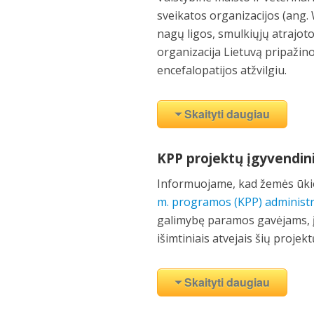
sveikatos organizacijos (ang. 
nagų ligos, smulkiųjų atrajoto
organizacija Lietuvą pripažin
encefalopatijos atžvilgiu.
Skaityti daugiau
KPP projektų įgyvendini
Informuojame, kad žemės ūki
m. programos (KPP) administr
galimybę paramos gavėjams, į
išimtiniais atvejais šių projek
Skaityti daugiau