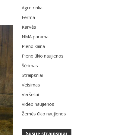
Agro rinka
Ferma
Karvės
NMA parama
Pieno kaina
Pieno ūkio naujienos
Šėrimas
Straipsniai
Veisimas
Veršeliai
Video naujienos
Žemės ūkio naujienos
Susiję straipsniai