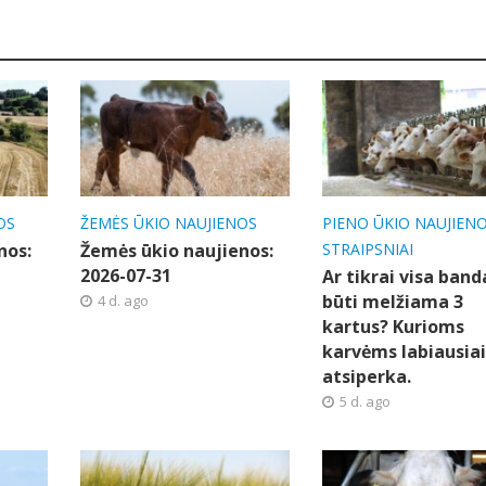
OS
ŽEMĖS ŪKIO NAUJIENOS
PIENO ŪKIO NAUJIEN
nos:
Žemės ūkio naujienos:
STRAIPSNIAI
2026-07-31
Ar tikrai visa band
būti melžiama 3
4 d. ago
kartus? Kurioms
karvėms labiausia
atsiperka.
5 d. ago