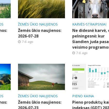
OS
ŽEMĖS ŪKIO NAUJIENOS
KARVĖS
•
STRAIPSNIAI
nos:
Žemės ūkio naujienos:
Ne didesnė karvė, 
2026-07-28
pelningesnė: kur
šiandien juda pasa
7 d. ago
veisimo programo
7 d. ago
OS
ŽEMĖS ŪKIO NAUJIENOS
PIENO KAINA
nos:
Žemės ūkio naujienos:
Pieno produktų ka
2026-07-23
indeksas (GDT) 202