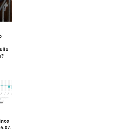
o
ulio
s?
inos
6-07-