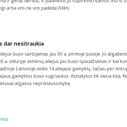
a ir geras derlius, ir palankios jo supirkimo kainos. Kiti iš t
gi arba vos ne vos padeda išlikti.
os dar nesitraukia
liejus buvo vartojamas jau XII a. pirmoje pusėje. Jo atgabe
IX a. viduryje sėmenų aliejus jau buvo spaudžiamas ir kai ku
džioje Lietuvoje veikė 14 aliejaus gamyklų, tačiau per Antrą
iejaus gamyklos buvo sugriautos. Atstatytos tik viena kita. N
Lietuvai atgavus nepriklausomybę.
enos