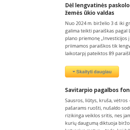
Dėl lengvatinės paskolos
žemės ūkio valdas
Nuo 2024 m. birželio 3 d. iki
galima teikti paraiškas pagal
plano priemonę „Investicijos į
priimamos paraiškos tik leng
laikotarpį pateiktos 89 paraiš
Skaityti daugiau
Savitarpio pagalbos fonda
Sausros, liūtys, kruša, vėtros
pašarams ruošti, nušaldo sod
rizikinga veiklos sritis, nes j
kurių daugumą diktuoja biržos 