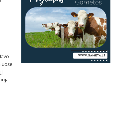
o
ndavo
riuose
jį
aują