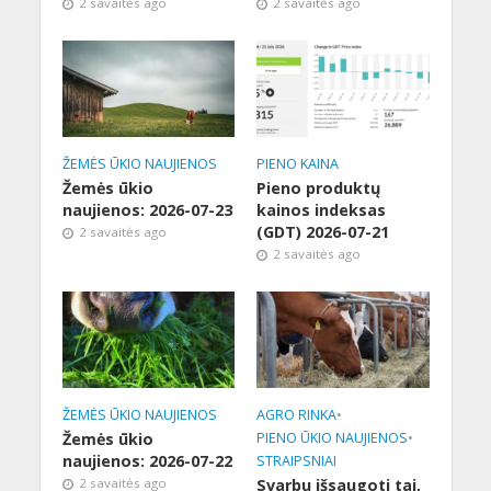
2 savaitės ago
2 savaitės ago
ŽEMĖS ŪKIO NAUJIENOS
PIENO KAINA
Žemės ūkio
Pieno produktų
naujienos: 2026-07-23
kainos indeksas
(GDT) 2026-07-21
2 savaitės ago
2 savaitės ago
ŽEMĖS ŪKIO NAUJIENOS
AGRO RINKA
•
Žemės ūkio
PIENO ŪKIO NAUJIENOS
•
naujienos: 2026-07-22
STRAIPSNIAI
2 savaitės ago
Svarbu išsaugoti tai,