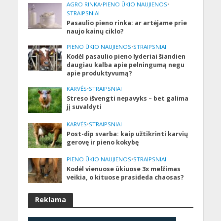
AGRO RINKA
•
PIENO ŪKIO NAUJIENOS
•
STRAIPSNIAI
Pasaulio pieno rinka: ar artėjame prie
naujo kainų ciklo?
PIENO ŪKIO NAUJIENOS
•
STRAIPSNIAI
Kodėl pasaulio pieno lyderiai šiandien
daugiau kalba apie pelningumą negu
apie produktyvumą?
KARVĖS
•
STRAIPSNIAI
Streso išvengti nepavyks – bet galima
jį suvaldyti
KARVĖS
•
STRAIPSNIAI
Post-dip svarba: kaip užtikrinti karvių
gerovę ir pieno kokybę
PIENO ŪKIO NAUJIENOS
•
STRAIPSNIAI
Kodėl vienuose ūkiuose 3x melžimas
veikia, o kituose prasideda chaosas?
Reklama