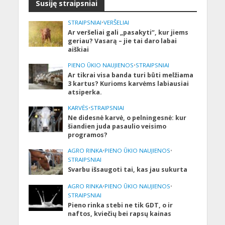
Susiję straipsniai
STRAIPSNIAI
•
VERŠELIAI
Ar veršeliai gali „pasakyti“, kur jiems
geriau? Vasarą – jie tai daro labai
aiškiai
PIENO ŪKIO NAUJIENOS
•
STRAIPSNIAI
Ar tikrai visa banda turi būti melžiama
3 kartus? Kurioms karvėms labiausiai
atsiperka.
KARVĖS
•
STRAIPSNIAI
Ne didesnė karvė, o pelningesnė: kur
šiandien juda pasaulio veisimo
programos?
AGRO RINKA
•
PIENO ŪKIO NAUJIENOS
•
STRAIPSNIAI
Svarbu išsaugoti tai, kas jau sukurta
AGRO RINKA
•
PIENO ŪKIO NAUJIENOS
•
STRAIPSNIAI
Pieno rinka stebi ne tik GDT, o ir
naftos, kviečių bei rapsų kainas