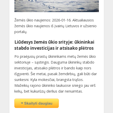
Žemės ūkio naujienos: 2026-01-16. Aktualiausios
žemės ūkio naujienos iš įvairių Lietuvos ir užsienio
portalų.
Liūdesys žemės ūkio srityje: ūkininkai
stabdo investicijas ir atsisako plėtros
Po praėjusių prastų ūkininkams metų žemės ūkio
sektoriuje – sąstingis. Dauguma ūkininkų stabdo
investicijas, atsisako plėtros ir bando kaip nors
išgyventi. Šie metai, pasak žemdirbių, gali būti dar
sunkesni. Kyla mokesčiai, brangsta trąšos.
Mažeikių rajono ūkininko laukuose sniego jau virš
kelių, bet kukurūzų derlius dar nenuimtas.
Skaityti daugiau