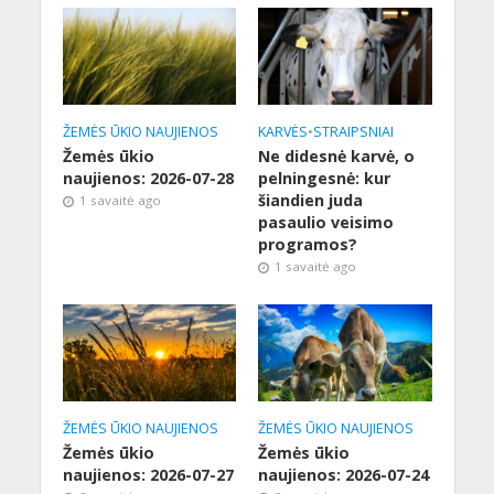
ŽEMĖS ŪKIO NAUJIENOS
KARVĖS
•
STRAIPSNIAI
Žemės ūkio
Ne didesnė karvė, o
naujienos: 2026-07-28
pelningesnė: kur
šiandien juda
1 savaitė ago
pasaulio veisimo
programos?
1 savaitė ago
ŽEMĖS ŪKIO NAUJIENOS
ŽEMĖS ŪKIO NAUJIENOS
Žemės ūkio
Žemės ūkio
naujienos: 2026-07-27
naujienos: 2026-07-24