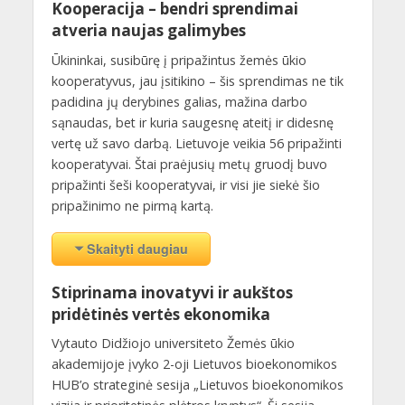
Kooperacija – bendri sprendimai
atveria naujas galimybes
Ūkininkai, susibūrę į pripažintus žemės ūkio
kooperatyvus, jau įsitikino – šis sprendimas ne tik
padidina jų derybines galias, mažina darbo
sąnaudas, bet ir kuria saugesnę ateitį ir didesnę
vertę už savo darbą. Lietuvoje veikia 56 pripažinti
kooperatyvai. Štai praėjusių metų gruodį buvo
pripažinti šeši kooperatyvai, ir visi jie siekė šio
pripažinimo ne pirmą kartą.
Skaityti daugiau
Stiprinama inovatyvi ir aukštos
pridėtinės vertės ekonomika
Vytauto Didžiojo universiteto Žemės ūkio
akademijoje įvyko 2-oji Lietuvos bioekonomikos
HUB’o strateginė sesija „Lietuvos bioekonomikos