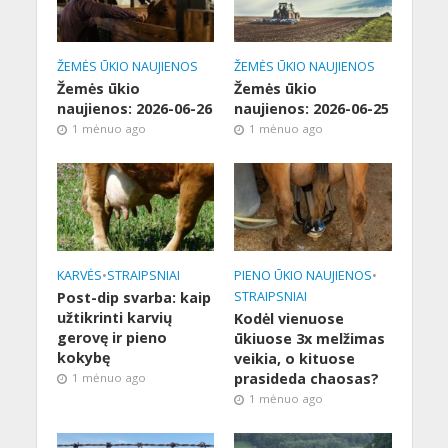
ŽEMĖS ŪKIO NAUJIENOS
ŽEMĖS ŪKIO NAUJIENOS
Žemės ūkio
Žemės ūkio
naujienos: 2026-06-26
naujienos: 2026-06-25
1 mėnuo ago
1 mėnuo ago
KARVĖS
•
STRAIPSNIAI
PIENO ŪKIO NAUJIENOS
•
Post-dip svarba: kaip
STRAIPSNIAI
užtikrinti karvių
Kodėl vienuose
gerovę ir pieno
ūkiuose 3x melžimas
kokybę
veikia, o kituose
prasideda chaosas?
1 mėnuo ago
1 mėnuo ago