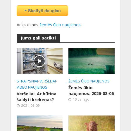
Skaityti daugiau
Ankstesnės
žemės ūkio naujienos
Jums gali patikti
STRAIPSNIAI
•
VERŠELIAI
•
ŽEMĖS ŪKIO NAUJIENOS
VIDEO NAUJIENOS
Žemės ūkio
naujienos: 2026-08-06
Veršeliai. Ar būtina
šaldyti krekenas?
13 val ago
2021-03-09