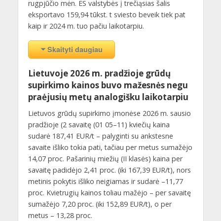
rugpjūčio mėn. ES valstybės į trečiąsias šalis
eksportavo 159,94 tūkst. t sviesto beveik tiek pat
kaip ir 2024 m. tuo pačiu laikotarpiu.
Skaityti daugiau
Lietuvoje 2026 m. pradžioje grūdų
supirkimo kainos buvo mažesnės negu
praėjusių metų analogišku laikotarpiu
Lietuvos grūdų supirkimo įmonėse 2026 m. sausio
pradžioje (2 savaitę (01 05–11) kviečių kaina
sudarė 187,41 EUR/t – palyginti su ankstesne
savaite išliko tokia pati, tačiau per metus sumažėjo
14,07 proc. Pašarinių miežių (II klasės) kaina per
savaitę padidėjo 2,41 proc. (iki 167,39 EUR/t), nors
metinis pokytis išliko neigiamas ir sudarė –11,77
proc. Kvietrugių kainos toliau mažėjo – per savaitę
sumažėjo 7,20 proc. (iki 152,89 EUR/t), o per
metus – 13,28 proc.