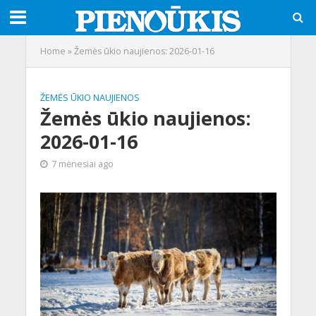
Home
»
Žemės ūkio naujienos: 2026-01-16
ŽEMĖS ŪKIO NAUJIENOS
Žemės ūkio naujienos:
2026-01-16
7 mėnesiai ago