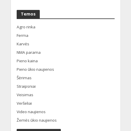
Temos
Agro rinka
Ferma
Karvės
NMA parama
Pieno kaina
Pieno ūkio naujienos
Šėrimas
Straipsniai
Veisimas
Veršeliai
Video naujienos
Žemės ūkio naujienos