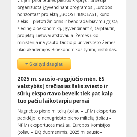
vizija ir prioritetinės plėtros kryptys“. Ši sesija
organizuota įgyvendinant programos „Europos
horizontas“ projektą „BOOST4BIOEAST, kurio
siekis – plėtoti žiniomis ir bendradarbiavimu grįstą
žiedinę bioekonomiką. Įgyvendinant šį tarptautinį
projektą Lietuvai atstovauja Žemės ūkio
ministerija ir Vytauto Didžiojo universiteto Žemės
ūkio akademijos Bioekonomikos tyrimų institutas.
Skaityti daugiau
2025 m. sausio–rugpjūčio mėn. ES
valstybės į trečiąsias šalis sviesto ir
sūrių eksportavo beveik tiek pat kaip
tuo pačiu laikotarpiu pernai
Nugriebto pieno miltelių (toliau – LPM) eksportas
padidėjo, o nenugriebto pieno miltelių (toliau –
NPM) eksportuota mažiau. Europos Komisijos
(toliau – EK) duomenimis, 2025 m. sausio–