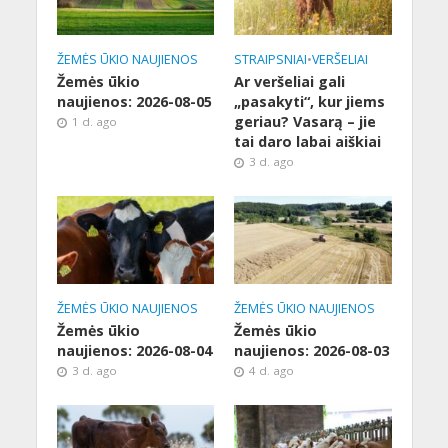
ŽEMĖS ŪKIO NAUJIENOS
STRAIPSNIAI
•
VERŠELIAI
Žemės ūkio
Ar veršeliai gali
naujienos: 2026-08-05
„pasakyti“, kur jiems
geriau? Vasarą – jie
1 d. ago
tai daro labai aiškiai
3 d. ago
ŽEMĖS ŪKIO NAUJIENOS
ŽEMĖS ŪKIO NAUJIENOS
Žemės ūkio
Žemės ūkio
naujienos: 2026-08-04
naujienos: 2026-08-03
3 d. ago
4 d. ago