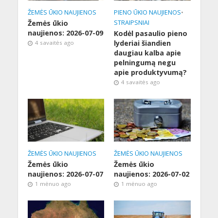
ŽEMĖS ŪKIO NAUJIENOS
PIENO ŪKIO NAUJIENOS
•
Žemės ūkio
STRAIPSNIAI
naujienos: 2026-07-09
Kodėl pasaulio pieno
lyderiai šiandien
4 savaitės ago
daugiau kalba apie
pelningumą negu
apie produktyvumą?
4 savaitės ago
ŽEMĖS ŪKIO NAUJIENOS
ŽEMĖS ŪKIO NAUJIENOS
Žemės ūkio
Žemės ūkio
naujienos: 2026-07-07
naujienos: 2026-07-02
1 mėnuo ago
1 mėnuo ago