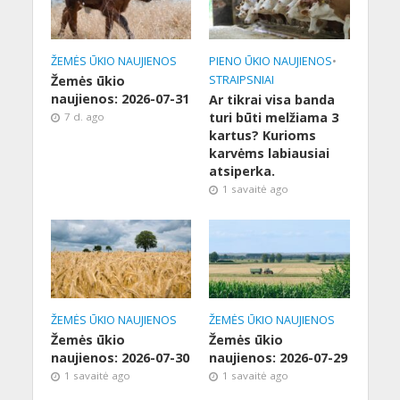
ŽEMĖS ŪKIO NAUJIENOS
PIENO ŪKIO NAUJIENOS
•
Žemės ūkio
STRAIPSNIAI
naujienos: 2026-07-31
Ar tikrai visa banda
turi būti melžiama 3
7 d. ago
kartus? Kurioms
karvėms labiausiai
atsiperka.
1 savaitė ago
ŽEMĖS ŪKIO NAUJIENOS
ŽEMĖS ŪKIO NAUJIENOS
Žemės ūkio
Žemės ūkio
naujienos: 2026-07-30
naujienos: 2026-07-29
1 savaitė ago
1 savaitė ago