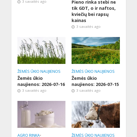
3 savaitės ago
Pieno rinka stebi ne
tik GDT, o ir naftos,
kviečių bei rapsų
kainas
3 savaitės ago
ŽEMĖS ŪKIO NAUJIENOS
ŽEMĖS ŪKIO NAUJIENOS
Žemės ūkio
Žemės ūkio
naujienos: 2026-07-16
naujienos: 2026-07-15
3 savaitės ago
3 savaitės ago
AGRO RINKA
•
ŽEMĖS ŪKIO NAUJIENOS