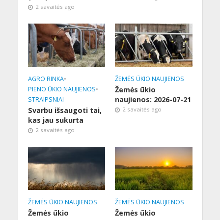
2 savaitės ago
AGRO RINKA
•
ŽEMĖS ŪKIO NAUJIENOS
PIENO ŪKIO NAUJIENOS
•
Žemės ūkio
naujienos: 2026-07-21
STRAIPSNIAI
Svarbu išsaugoti tai,
2 savaitės ago
kas jau sukurta
2 savaitės ago
ŽEMĖS ŪKIO NAUJIENOS
ŽEMĖS ŪKIO NAUJIENOS
Žemės ūkio
Žemės ūkio