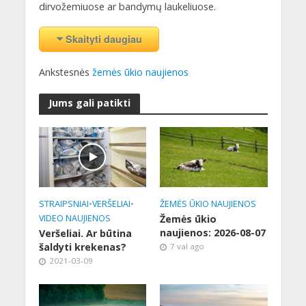
dirvožemiuose ar bandymų laukeliuose.
Skaityti daugiau
Ankstesnės
žemės ūkio naujienos
Jums gali patikti
STRAIPSNIAI
•
VERŠELIAI
•
ŽEMĖS ŪKIO NAUJIENOS
VIDEO NAUJIENOS
Žemės ūkio
naujienos: 2026-08-07
Veršeliai. Ar būtina
šaldyti krekenas?
7 val ago
2021-03-09