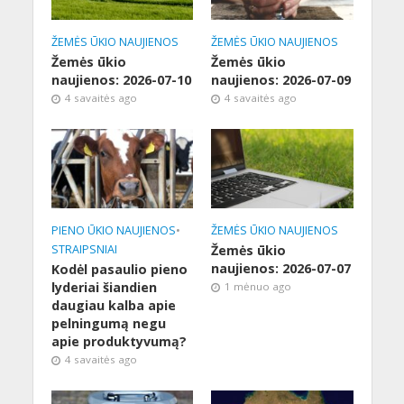
ŽEMĖS ŪKIO NAUJIENOS
ŽEMĖS ŪKIO NAUJIENOS
Žemės ūkio
Žemės ūkio
naujienos: 2026-07-10
naujienos: 2026-07-09
4 savaitės ago
4 savaitės ago
PIENO ŪKIO NAUJIENOS
•
ŽEMĖS ŪKIO NAUJIENOS
STRAIPSNIAI
Žemės ūkio
naujienos: 2026-07-07
Kodėl pasaulio pieno
lyderiai šiandien
1 mėnuo ago
daugiau kalba apie
pelningumą negu
apie produktyvumą?
4 savaitės ago