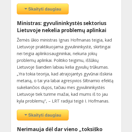
Skaityti daugiau
Ministras: gyvulininkystės sektorius
Lietuvoje nekelia problemų aplinkai
Žemės ūkio ministras Ignas Hofmanas teigia, kad
Lietuvoje praktikuojama gyvulininkystė, skirtingai
nei teigia aplinkosaugininkai, nekuria jokių
problemų aplinkai. Politiko teigimu, iššūkių
Lietuvoje šiandien labiau kelia gyvulių trūkumas.
„Yra tokia teorija, kad atrajojantys gyvūnai išskiria
metaną, o tai yra labai agresyvios šiltnamio efektą
sukeliančios dujos, tačiau mes gyvulininkystės
Lietuvoje tiek turime mažai, kad mums iš to jau
kyla problemų“, – LRT radijui teigė I. Hofmanas.
Skaityti daugiau
Nerimauja dėl dar vieno „toksiško