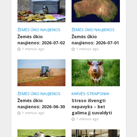
ŽEMĖS ŪKIO NAUJIENOS
ŽEMĖS ŪKIO NAUJIENOS
Žemės ūkio
Žemės ūkio
naujienos: 2026-07-02
naujienos: 2026-07-01
1 mėnuo ago
1 mėnuo ago
ŽEMĖS ŪKIO NAUJIENOS
KARVĖS
•
STRAIPSNIAI
Žemės ūkio
Streso išvengti
naujienos: 2026-06-30
nepavyks – bet
galima jį suvaldyti
1 mėnuo ago
1 mėnuo ago