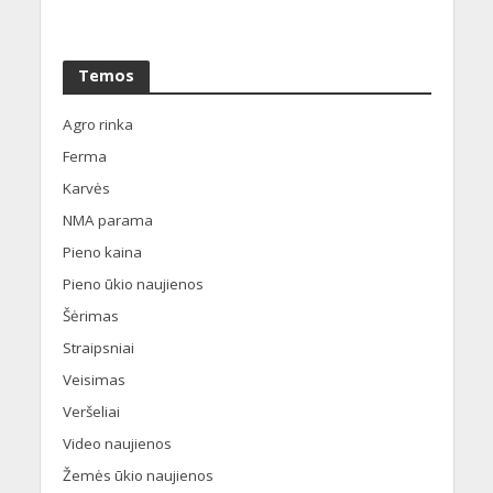
Temos
Agro rinka
Ferma
Karvės
NMA parama
Pieno kaina
Pieno ūkio naujienos
Šėrimas
Straipsniai
Veisimas
Veršeliai
Video naujienos
Žemės ūkio naujienos