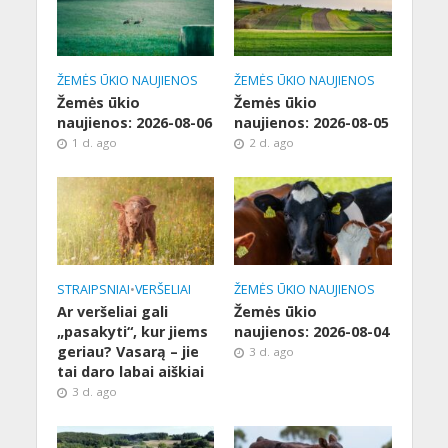
ŽEMĖS ŪKIO NAUJIENOS
ŽEMĖS ŪKIO NAUJIENOS
Žemės ūkio
Žemės ūkio
naujienos: 2026-08-06
naujienos: 2026-08-05
1 d. ago
2 d. ago
STRAIPSNIAI
•
VERŠELIAI
ŽEMĖS ŪKIO NAUJIENOS
Ar veršeliai gali
Žemės ūkio
„pasakyti“, kur jiems
naujienos: 2026-08-04
geriau? Vasarą – jie
3 d. ago
tai daro labai aiškiai
3 d. ago