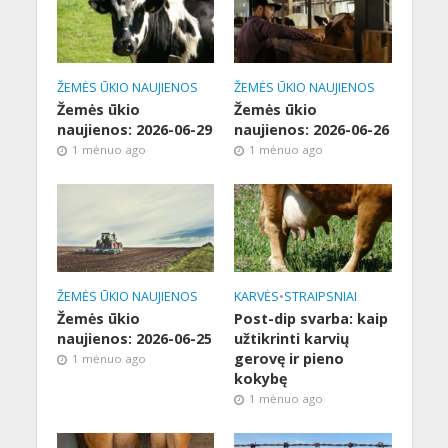
ŽEMĖS ŪKIO NAUJIENOS
ŽEMĖS ŪKIO NAUJIENOS
Žemės ūkio
Žemės ūkio
naujienos: 2026-06-29
naujienos: 2026-06-26
1 mėnuo ago
1 mėnuo ago
ŽEMĖS ŪKIO NAUJIENOS
KARVĖS
•
STRAIPSNIAI
Žemės ūkio
Post-dip svarba: kaip
naujienos: 2026-06-25
užtikrinti karvių
gerovę ir pieno
1 mėnuo ago
kokybę
1 mėnuo ago