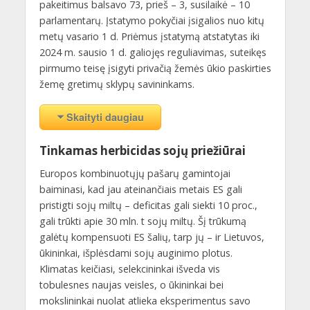
pakeitimus balsavo 73, prieš – 3, susilaikė – 10
parlamentarų. Įstatymo pokyčiai įsigalios nuo kitų
metų vasario 1 d. Priėmus įstatymą atstatytas iki
2024 m. sausio 1 d. galiojęs reguliavimas, suteikęs
pirmumo teisę įsigyti privačią žemės ūkio paskirties
žemę gretimų sklypų savininkams.
Skaityti daugiau
Tinkamas herbicidas sojų priežiūrai
Europos kombinuotųjų pašarų gamintojai
baiminasi, kad jau ateinančiais metais ES gali
pristigti sojų miltų – deficitas gali siekti 10 proc.,
gali trūkti apie 30 mln. t sojų miltų. Šį trūkumą
galėtų kompensuoti ES šalių, tarp jų – ir Lietuvos,
ūkininkai, išplėsdami sojų auginimo plotus.
Klimatas keičiasi, selekcininkai išveda vis
tobulesnes naujas veisles, o ūkininkai bei
mokslininkai nuolat atlieka eksperimentus savo