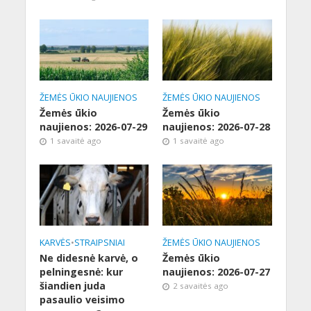
ŽEMĖS ŪKIO NAUJIENOS
ŽEMĖS ŪKIO NAUJIENOS
Žemės ūkio
Žemės ūkio
naujienos: 2026-07-29
naujienos: 2026-07-28
1 savaitė ago
1 savaitė ago
KARVĖS
•
STRAIPSNIAI
ŽEMĖS ŪKIO NAUJIENOS
Ne didesnė karvė, o
Žemės ūkio
pelningesnė: kur
naujienos: 2026-07-27
šiandien juda
2 savaitės ago
pasaulio veisimo