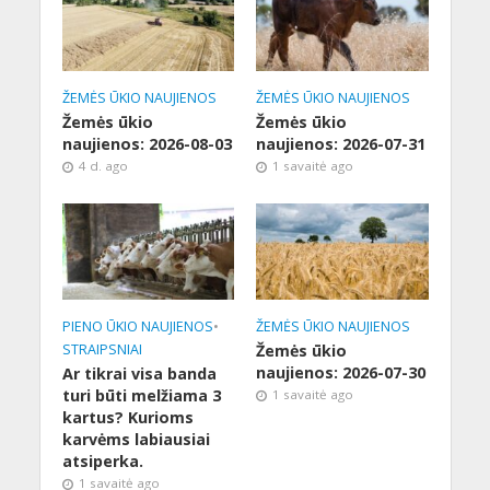
ŽEMĖS ŪKIO NAUJIENOS
ŽEMĖS ŪKIO NAUJIENOS
Žemės ūkio
Žemės ūkio
naujienos: 2026-08-03
naujienos: 2026-07-31
4 d. ago
1 savaitė ago
PIENO ŪKIO NAUJIENOS
•
ŽEMĖS ŪKIO NAUJIENOS
STRAIPSNIAI
Žemės ūkio
naujienos: 2026-07-30
Ar tikrai visa banda
turi būti melžiama 3
1 savaitė ago
kartus? Kurioms
karvėms labiausiai
atsiperka.
1 savaitė ago