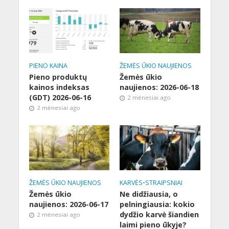
PIENO KAINA
ŽEMĖS ŪKIO NAUJIENOS
Pieno produktų
Žemės ūkio
kainos indeksas
naujienos: 2026-06-18
(GDT) 2026-06-16
2 mėnesiai ago
2 mėnesiai ago
ŽEMĖS ŪKIO NAUJIENOS
KARVĖS
•
STRAIPSNIAI
Žemės ūkio
Ne didžiausia, o
naujienos: 2026-06-17
pelningiausia: kokio
dydžio karvė šiandien
2 mėnesiai ago
laimi pieno ūkyje?