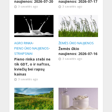
naujienos: 2026-07-20
naujienos: 2026-07-17
3 savaitės ago
3 savaitės ago
AGRO RINKA
•
ŽEMĖS ŪKIO NAUJIENOS
PIENO ŪKIO NAUJIENOS
•
Žemės ūkio
naujienos: 2026-07-16
STRAIPSNIAI
Pieno rinka stebi ne
3 savaitės ago
tik GDT, o ir naftos,
kviečių bei rapsų
kainas
3 savaitės ago