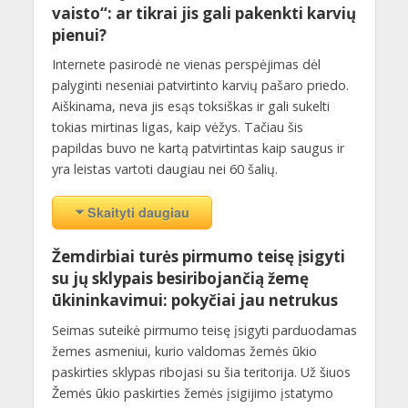
vaisto“: ar tikrai jis gali pakenkti karvių
pienui?
Internete pasirodė ne vienas perspėjimas dėl
palyginti neseniai patvirtinto karvių pašaro priedo.
Aiškinama, neva jis esąs toksiškas ir gali sukelti
tokias mirtinas ligas, kaip vėžys. Tačiau šis
papildas buvo ne kartą patvirtintas kaip saugus ir
yra leistas vartoti daugiau nei 60 šalių.
Skaityti daugiau
Žemdirbiai turės pirmumo teisę įsigyti
su jų sklypais besiribojančią žemę
ūkininkavimui: pokyčiai jau netrukus
Seimas suteikė pirmumo teisę įsigyti parduodamas
žemes asmeniui, kurio valdomas žemės ūkio
paskirties sklypas ribojasi su šia teritorija. Už šiuos
Žemės ūkio paskirties žemės įsigijimo įstatymo