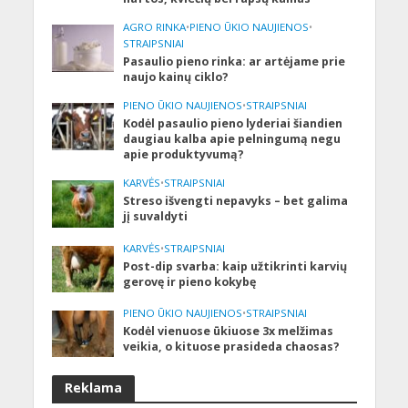
AGRO RINKA
•
PIENO ŪKIO NAUJIENOS
•
STRAIPSNIAI
Pasaulio pieno rinka: ar artėjame prie
naujo kainų ciklo?
PIENO ŪKIO NAUJIENOS
•
STRAIPSNIAI
Kodėl pasaulio pieno lyderiai šiandien
daugiau kalba apie pelningumą negu
apie produktyvumą?
KARVĖS
•
STRAIPSNIAI
Streso išvengti nepavyks – bet galima
jį suvaldyti
KARVĖS
•
STRAIPSNIAI
Post-dip svarba: kaip užtikrinti karvių
gerovę ir pieno kokybę
PIENO ŪKIO NAUJIENOS
•
STRAIPSNIAI
Kodėl vienuose ūkiuose 3x melžimas
veikia, o kituose prasideda chaosas?
Reklama