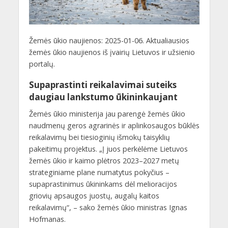
Žemės ūkio naujienos: 2025-01-06. Aktualiausios
žemės ūkio naujienos iš įvairių Lietuvos ir užsienio
portalų.
Supaprastinti reikalavimai suteiks
daugiau lankstumo ūkininkaujant
Žemės ūkio ministerija jau parengė žemės ūkio
naudmenų geros agrarinės ir aplinkosaugos būklės
reikalavimų bei tiesioginių išmokų taisyklių
pakeitimų projektus. „Į juos perkėlėme Lietuvos
žemės ūkio ir kaimo plėtros 2023–2027 metų
strateginiame plane numatytus pokyčius –
supaprastinimus ūkininkams dėl melioracijos
griovių apsaugos juostų, augalų kaitos
reikalavimų“, – sako žemės ūkio ministras Ignas
Hofmanas.