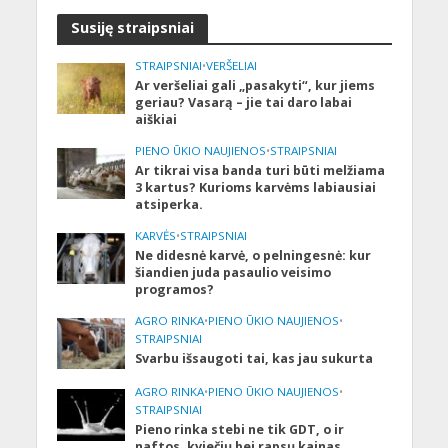
Susiję straipsniai
STRAIPSNIAI
•
VERŠELIAI
Ar veršeliai gali „pasakyti“, kur jiems
geriau? Vasarą – jie tai daro labai
aiškiai
PIENO ŪKIO NAUJIENOS
•
STRAIPSNIAI
Ar tikrai visa banda turi būti melžiama
3 kartus? Kurioms karvėms labiausiai
atsiperka.
KARVĖS
•
STRAIPSNIAI
Ne didesnė karvė, o pelningesnė: kur
šiandien juda pasaulio veisimo
programos?
AGRO RINKA
•
PIENO ŪKIO NAUJIENOS
•
STRAIPSNIAI
Svarbu išsaugoti tai, kas jau sukurta
AGRO RINKA
•
PIENO ŪKIO NAUJIENOS
•
STRAIPSNIAI
Pieno rinka stebi ne tik GDT, o ir
naftos, kviečių bei rapsų kainas