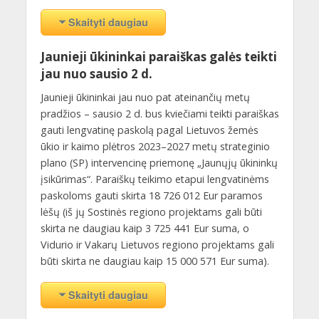
Skaityti daugiau
Jaunieji ūkininkai paraiškas galės teikti
jau nuo sausio 2 d.
Jaunieji ūkininkai jau nuo pat ateinančių metų
pradžios – sausio 2 d. bus kviečiami teikti paraiškas
gauti lengvatinę paskolą pagal Lietuvos žemės
ūkio ir kaimo plėtros 2023–2027 metų strateginio
plano (SP) intervencinę priemonę „Jaunųjų ūkininkų
įsikūrimas“. Paraiškų teikimo etapui lengvatinėms
paskoloms gauti skirta 18 726 012 Eur paramos
lėšų (iš jų Sostinės regiono projektams gali būti
skirta ne daugiau kaip 3 725 441 Eur suma, o
Vidurio ir Vakarų Lietuvos regiono projektams gali
būti skirta ne daugiau kaip 15 000 571 Eur suma).
Skaityti daugiau