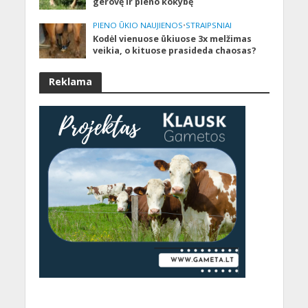
gerovę ir pieno kokybę
PIENO ŪKIO NAUJIENOS
•
STRAIPSNIAI
Kodėl vienuose ūkiuose 3x melžimas
veikia, o kituose prasideda chaosas?
Reklama