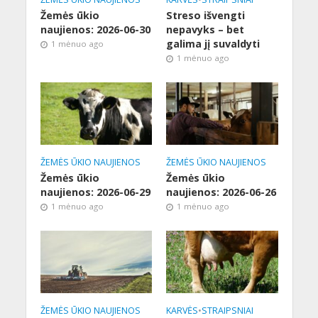
Žemės ūkio
Streso išvengti
naujienos: 2026-06-30
nepavyks – bet
galima jį suvaldyti
1 mėnuo ago
1 mėnuo ago
ŽEMĖS ŪKIO NAUJIENOS
ŽEMĖS ŪKIO NAUJIENOS
Žemės ūkio
Žemės ūkio
naujienos: 2026-06-29
naujienos: 2026-06-26
1 mėnuo ago
1 mėnuo ago
ŽEMĖS ŪKIO NAUJIENOS
KARVĖS
•
STRAIPSNIAI