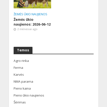
ŽEMĖS ŪKIO NAUJIENOS
Žemės ūkio
naujienos: 2026-06-12
2 mėnesiai ago
Temos
Agro rinka
Ferma
Karvės
NMA parama
Pieno kaina
Pieno ūkio naujienos
Šėrimas