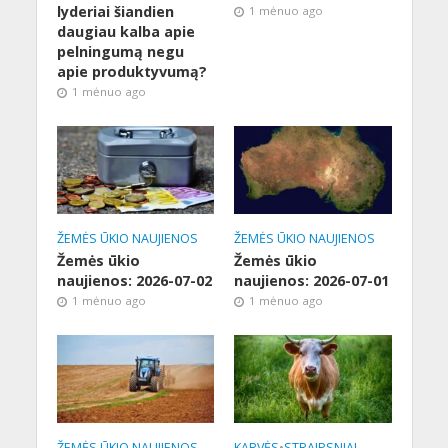
lyderiai šiandien
1 mėnuo ago
daugiau kalba apie
pelningumą negu
apie produktyvumą?
1 mėnuo ago
ŽEMĖS ŪKIO NAUJIENOS
ŽEMĖS ŪKIO NAUJIENOS
Žemės ūkio
Žemės ūkio
naujienos: 2026-07-02
naujienos: 2026-07-01
1 mėnuo ago
1 mėnuo ago
ŽEMĖS ŪKIO NAUJIENOS
KARVĖS
•
STRAIPSNIAI