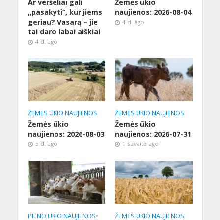
Ar veršeliai gali
Žemės ūkio
„pasakyti“, kur jiems
naujienos: 2026-08-04
geriau? Vasarą – jie
4 d. ago
tai daro labai aiškiai
4 d. ago
ŽEMĖS ŪKIO NAUJIENOS
ŽEMĖS ŪKIO NAUJIENOS
Žemės ūkio
Žemės ūkio
naujienos: 2026-08-03
naujienos: 2026-07-31
5 d. ago
1 savaitė ago
PIENO ŪKIO NAUJIENOS
•
ŽEMĖS ŪKIO NAUJIENOS