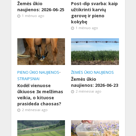
Žemės ūkio
Post-dip svarba: kaip
naujienos: 2026-06-25
užtikrinti karvių
gerovę ir pieno
1 mėnuo ago
kokybę
1 mėnuo ago
PIENO ŪKIO NAUJIENOS
•
ŽEMĖS ŪKIO NAUJIENOS
STRAIPSNIAI
Žemės ūkio
naujienos: 2026-06-23
Kodėl vienuose
ūkiuose 3x melžimas
2 mėnesiai ago
veikia, o kituose
prasideda chaosas?
2 mėnesiai ago