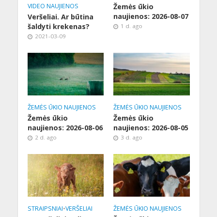
VIDEO NAUJIENOS
Žemės ūkio
naujienos: 2026-08-07
Veršeliai. Ar būtina
šaldyti krekenas?
1 d. ago
2021-03-09
ŽEMĖS ŪKIO NAUJIENOS
ŽEMĖS ŪKIO NAUJIENOS
Žemės ūkio
Žemės ūkio
naujienos: 2026-08-06
naujienos: 2026-08-05
2 d. ago
3 d. ago
STRAIPSNIAI
•
VERŠELIAI
ŽEMĖS ŪKIO NAUJIENOS