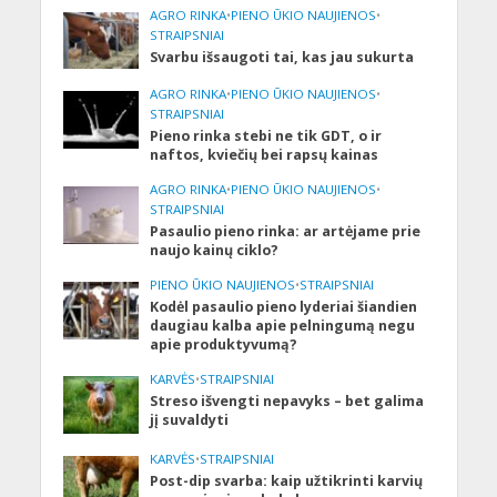
AGRO RINKA
•
PIENO ŪKIO NAUJIENOS
•
STRAIPSNIAI
Svarbu išsaugoti tai, kas jau sukurta
AGRO RINKA
•
PIENO ŪKIO NAUJIENOS
•
STRAIPSNIAI
Pieno rinka stebi ne tik GDT, o ir
naftos, kviečių bei rapsų kainas
AGRO RINKA
•
PIENO ŪKIO NAUJIENOS
•
STRAIPSNIAI
Pasaulio pieno rinka: ar artėjame prie
naujo kainų ciklo?
PIENO ŪKIO NAUJIENOS
•
STRAIPSNIAI
Kodėl pasaulio pieno lyderiai šiandien
daugiau kalba apie pelningumą negu
apie produktyvumą?
KARVĖS
•
STRAIPSNIAI
Streso išvengti nepavyks – bet galima
jį suvaldyti
KARVĖS
•
STRAIPSNIAI
Post-dip svarba: kaip užtikrinti karvių