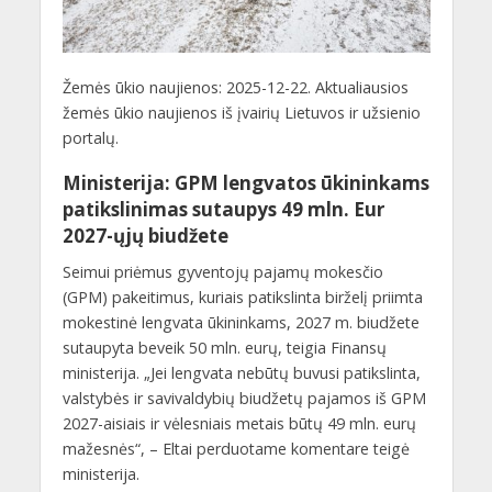
Žemės ūkio naujienos: 2025-12-22. Aktualiausios
žemės ūkio naujienos iš įvairių Lietuvos ir užsienio
portalų.
Ministerija: GPM lengvatos ūkininkams
patikslinimas sutaupys 49 mln. Eur
2027-ųjų biudžete
Seimui priėmus gyventojų pajamų mokesčio
(GPM) pakeitimus, kuriais patikslinta birželį priimta
mokestinė lengvata ūkininkams, 2027 m. biudžete
sutaupyta beveik 50 mln. eurų, teigia Finansų
ministerija. „Jei lengvata nebūtų buvusi patikslinta,
valstybės ir savivaldybių biudžetų pajamos iš GPM
2027-aisiais ir vėlesniais metais būtų 49 mln. eurų
mažesnės“, – Eltai perduotame komentare teigė
ministerija.