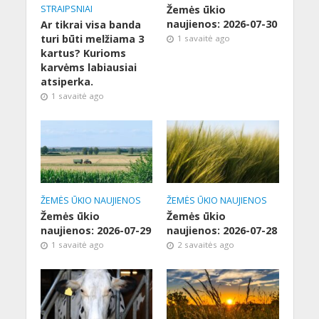
STRAIPSNIAI
Žemės ūkio
naujienos: 2026-07-30
Ar tikrai visa banda
turi būti melžiama 3
1 savaitė ago
kartus? Kurioms
karvėms labiausiai
atsiperka.
1 savaitė ago
ŽEMĖS ŪKIO NAUJIENOS
ŽEMĖS ŪKIO NAUJIENOS
Žemės ūkio
Žemės ūkio
naujienos: 2026-07-29
naujienos: 2026-07-28
1 savaitė ago
2 savaitės ago