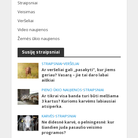
Straipsniai
Veisimas
Veršeliai
Video naujienos
Žemės ūkio naujienos
Susiję straipsniai
STRAIPSNIAI
•
VERŠELIAI
Ar veršeliai gali „pasakyti“, kur jiems
geriau? Vasarą – jie tai daro labai
aiškiai
PIENO ŪKIO NAUJIENOS
•
STRAIPSNIAI
Ar tikrai visa banda turi būti melžiama
3 kartus? Kurioms karvėms labiausiai
atsiperka.
KARVĖS
•
STRAIPSNIAI
Ne didesnė karvė, o pelningesnė: kur
šiandien juda pasaulio veisimo
programos?