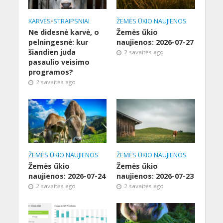
KARVĖS
•
STRAIPSNIAI
ŽEMĖS ŪKIO NAUJIENOS
Ne didesnė karvė, o
Žemės ūkio
pelningesnė: kur
naujienos: 2026-07-27
šiandien juda
2 savaitės ago
pasaulio veisimo
programos?
2 savaitės ago
ŽEMĖS ŪKIO NAUJIENOS
ŽEMĖS ŪKIO NAUJIENOS
Žemės ūkio
Žemės ūkio
naujienos: 2026-07-24
naujienos: 2026-07-23
2 savaitės ago
2 savaitės ago