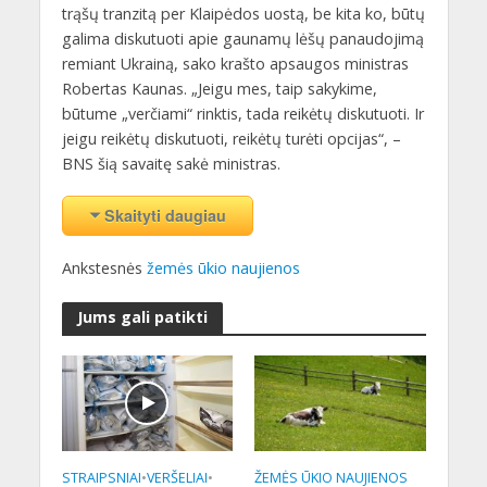
trąšų tranzitą per Klaipėdos uostą, be kita ko, būtų
galima diskutuoti apie gaunamų lėšų panaudojimą
remiant Ukrainą, sako krašto apsaugos ministras
Robertas Kaunas. „Jeigu mes, taip sakykime,
būtume „verčiami“ rinktis, tada reikėtų diskutuoti. Ir
jeigu reikėtų diskutuoti, reikėtų turėti opcijas“, –
BNS šią savaitę sakė ministras.
Skaityti daugiau
Ankstesnės
žemės ūkio naujienos
Jums gali patikti
STRAIPSNIAI
•
VERŠELIAI
•
ŽEMĖS ŪKIO NAUJIENOS