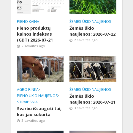
PIENO KAINA
ŽEMĖS ŪKIO NAUJIENOS
Pieno produktų
Žemės ūkio
kainos indeksas
naujienos: 2026-07-22
(GDT) 2026-07-21
2 savaitės ago
2 savaitės ago
AGRO RINKA
•
ŽEMĖS ŪKIO NAUJIENOS
PIENO ŪKIO NAUJIENOS
•
Žemės ūkio
naujienos: 2026-07-21
STRAIPSNIAI
Svarbu išsaugoti tai,
3 savaitės ago
kas jau sukurta
3 savaitės ago