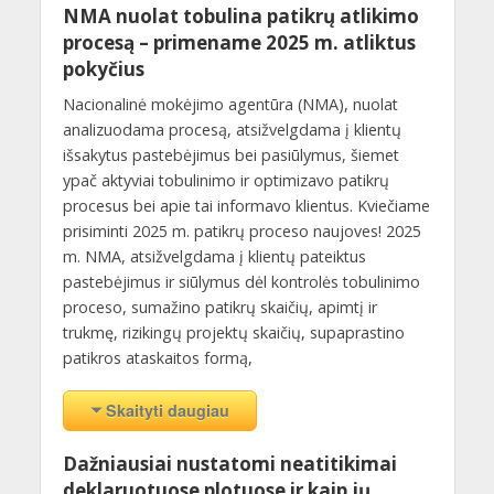
NMA nuolat tobulina patikrų atlikimo
procesą – primename 2025 m. atliktus
pokyčius
Nacionalinė mokėjimo agentūra (NMA), nuolat
analizuodama procesą, atsižvelgdama į klientų
išsakytus pastebėjimus bei pasiūlymus, šiemet
ypač aktyviai tobulinimo ir optimizavo patikrų
procesus bei apie tai informavo klientus. Kviečiame
prisiminti 2025 m. patikrų proceso naujoves! 2025
m. NMA, atsižvelgdama į klientų pateiktus
pastebėjimus ir siūlymus dėl kontrolės tobulinimo
proceso, sumažino patikrų skaičių, apimtį ir
trukmę, rizikingų projektų skaičių, supaprastino
patikros ataskaitos formą,
Skaityti daugiau
Dažniausiai nustatomi neatitikimai
deklaruotuose plotuose ir kaip jų