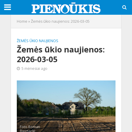
Home
»
Žemės ūkio naujienos: 2026-03-05
ŽEMĖS ŪKIO NAUJIENOS
Žemės ūkio naujienos:
2026-03-05
5 mėnesiai ago
Foto Roman
Biernacki: