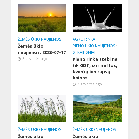
ŽEMĖS ŪKIO NAUJIENOS
AGRO RINKA
•
Žemės ūkio
PIENO ŪKIO NAUJIENOS
•
naujienos: 2026-07-17
STRAIPSNIAI
3 savaitės ago
Pieno rinka stebi ne
tik GDT, o ir naftos,
kviečių bei rapsų
kainas
3 savaitės ago
ŽEMĖS ŪKIO NAUJIENOS
ŽEMĖS ŪKIO NAUJIENOS
Žemės ūkio
Žemės ūkio