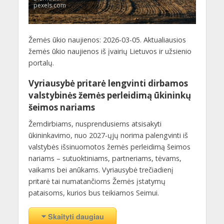
pexels.com
Žemės ūkio naujienos: 2026-03-05. Aktualiausios
žemės ūkio naujienos iš įvairių Lietuvos ir užsienio
portalų.
Vyriausybė pritarė lengvinti dirbamos
valstybinės žemės perleidimą ūkininkų
šeimos nariams
Žemdirbiams, nusprendusiems atsisakyti
ūkininkavimo, nuo 2027-ųjų norima palengvinti iš
valstybės išsinuomotos žemės perleidimą šeimos
nariams – sutuoktiniams, partneriams, tėvams,
vaikams bei anūkams. Vyriausybė trečiadienį
pritarė tai numatančioms Žemės įstatymų
pataisoms, kurios bus teikiamos Seimui.
Skaityti daugiau