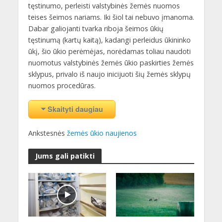
tęstinumo, perleisti valstybinės žemės nuomos
teises šeimos nariams. Iki šiol tai nebuvo įmanoma.
Dabar galiojanti tvarka riboja šeimos ūkių
tęstinumą (kartų kaitą), kadangi perleidus ūkininko
ūkį, šio ūkio perėmėjas, norėdamas toliau naudoti
nuomotus valstybinės žemės ūkio paskirties žemės
sklypus, privalo iš naujo inicijuoti šių žemės sklypų
nuomos procedūras.
Skaityti daugiau
Ankstesnės
žemės ūkio naujienos
Jums gali patikti