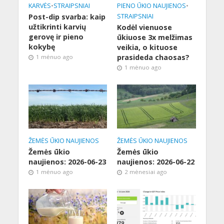
KARVĖS
•
STRAIPSNIAI
PIENO ŪKIO NAUJIENOS
•
Post-dip svarba: kaip
STRAIPSNIAI
užtikrinti karvių
Kodėl vienuose
gerovę ir pieno
ūkiuose 3x melžimas
kokybę
veikia, o kituose
prasideda chaosas?
1 mėnuo ago
1 mėnuo ago
ŽEMĖS ŪKIO NAUJIENOS
ŽEMĖS ŪKIO NAUJIENOS
Žemės ūkio
Žemės ūkio
naujienos: 2026-06-23
naujienos: 2026-06-22
1 mėnuo ago
2 mėnesiai ago