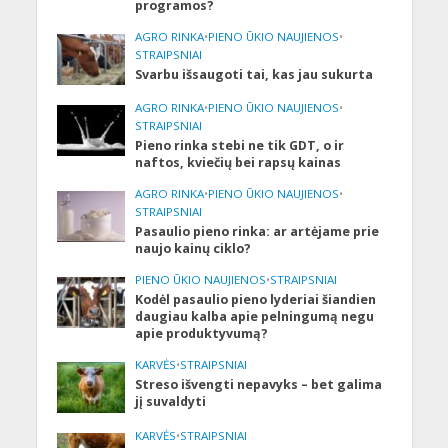
programos?
AGRO RINKA
•
PIENO ŪKIO NAUJIENOS
•
STRAIPSNIAI
Svarbu išsaugoti tai, kas jau sukurta
AGRO RINKA
•
PIENO ŪKIO NAUJIENOS
•
STRAIPSNIAI
Pieno rinka stebi ne tik GDT, o ir
naftos, kviečių bei rapsų kainas
AGRO RINKA
•
PIENO ŪKIO NAUJIENOS
•
STRAIPSNIAI
Pasaulio pieno rinka: ar artėjame prie
naujo kainų ciklo?
PIENO ŪKIO NAUJIENOS
•
STRAIPSNIAI
Kodėl pasaulio pieno lyderiai šiandien
daugiau kalba apie pelningumą negu
apie produktyvumą?
KARVĖS
•
STRAIPSNIAI
Streso išvengti nepavyks – bet galima
jį suvaldyti
KARVĖS
•
STRAIPSNIAI