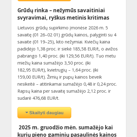
Grūdų rinka – nežymūs savaitiniai
svyravimai, ryškus metinis kritimas
Lietuvos grūdų supirkimo įmonėse 2026 m. 5
savaitę (01 26–02 01) grūdų kainos, palyginti su 4
savaite (01 19–25), kito nežymiai. Kviečių kaina
padidėjo 1,38 proc. ir siekė 185,58 EUR/t, o avižos
pabrango 1,40 proc. (iki 129,56 EUR/t). Tuo metu
miežių kaina sumažėjo 3,50 proc. (iki
182,95 EUR/t), kvietrugių – 1,64 proc. (iki
159,00 EUR/t). Žirnių ir pupų kainos beveik
nesikeitė – atitinkamai sumažėjo 0,48 ir 0,24 proc.
Rapsų kaina per savaitę sumažėjo 2,12 proc. ir
sudarė 476,68 EUR/t.
Skaityti daugiau
2025 m. gruodžio mėn. sumažėjo kai
kurių pieno gaminių pasaulinės kainos