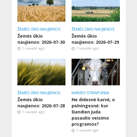
ŽEMĖS ŪKIO NAUJIENOS
ŽEMĖS ŪKIO NAUJIENOS
Žemės ūkio
Žemės ūkio
naujienos: 2026-07-30
naujienos: 2026-07-29
1 savaitė ago
1 savaitė ago
ŽEMĖS ŪKIO NAUJIENOS
KARVĖS
•
STRAIPSNIAI
Žemės ūkio
Ne didesnė karvė, o
naujienos: 2026-07-28
pelningesnė: kur
šiandien juda
1 savaitė ago
pasaulio veisimo
programos?
1 savaitė ago