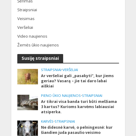
Šėrimas
Straipsniai
Veisimas
Veršeliai
Video naujienos
Žemės ūkio naujienos
Susiję straipsniai
STRAIPSNIAI
•
VERŠELIAI
Ar veršeliai gali „pasakyti“, kur jiems
geriau? Vasarą – jie tai daro labai
aiškiai
PIENO ŪKIO NAUJIENOS
•
STRAIPSNIAI
Ar tikrai visa banda turi būti melžiama
3 kartus? Kurioms karvėms labiausiai
atsiperka.
KARVĖS
•
STRAIPSNIAI
Ne didesnė karvė, o pelningesnė: kur
šiandien juda pasaulio veisimo