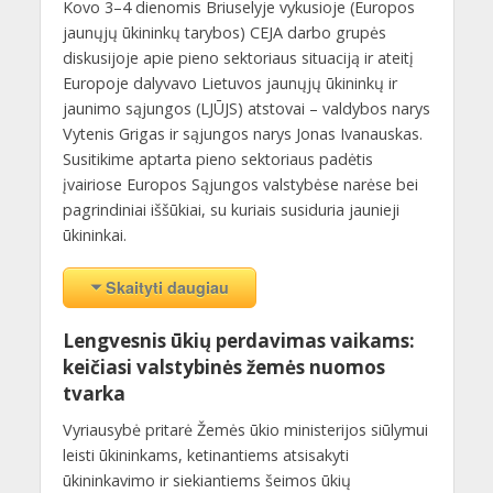
Kovo 3–4 dienomis Briuselyje vykusioje (Europos
jaunųjų ūkininkų tarybos) CEJA darbo grupės
diskusijoje apie pieno sektoriaus situaciją ir ateitį
Europoje dalyvavo Lietuvos jaunųjų ūkininkų ir
jaunimo sąjungos (LJŪJS) atstovai – valdybos narys
Vytenis Grigas ir sąjungos narys Jonas Ivanauskas.
Susitikime aptarta pieno sektoriaus padėtis
įvairiose Europos Sąjungos valstybėse narėse bei
pagrindiniai iššūkiai, su kuriais susiduria jaunieji
ūkininkai.
Skaityti daugiau
Lengvesnis ūkių perdavimas vaikams:
keičiasi valstybinės žemės nuomos
tvarka
Vyriausybė pritarė Žemės ūkio ministerijos siūlymui
leisti ūkininkams, ketinantiems atsisakyti
ūkininkavimo ir siekiantiems šeimos ūkių