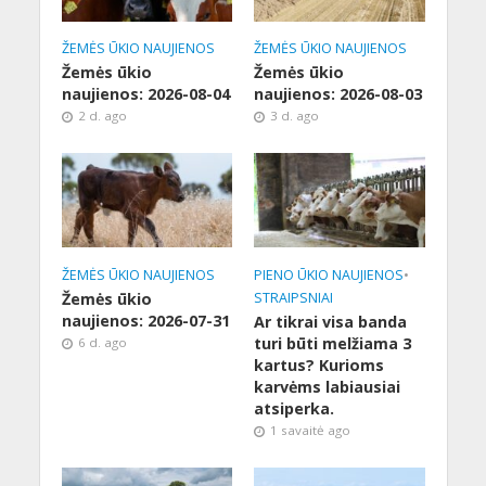
ŽEMĖS ŪKIO NAUJIENOS
ŽEMĖS ŪKIO NAUJIENOS
Žemės ūkio
Žemės ūkio
naujienos: 2026-08-04
naujienos: 2026-08-03
2 d. ago
3 d. ago
ŽEMĖS ŪKIO NAUJIENOS
PIENO ŪKIO NAUJIENOS
•
Žemės ūkio
STRAIPSNIAI
naujienos: 2026-07-31
Ar tikrai visa banda
turi būti melžiama 3
6 d. ago
kartus? Kurioms
karvėms labiausiai
atsiperka.
1 savaitė ago