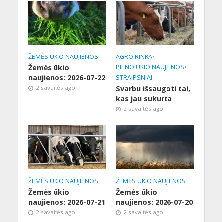
ŽEMĖS ŪKIO NAUJIENOS
AGRO RINKA
•
Žemės ūkio
PIENO ŪKIO NAUJIENOS
•
naujienos: 2026-07-22
STRAIPSNIAI
2 savaitės ago
Svarbu išsaugoti tai,
kas jau sukurta
2 savaitės ago
ŽEMĖS ŪKIO NAUJIENOS
ŽEMĖS ŪKIO NAUJIENOS
Žemės ūkio
Žemės ūkio
naujienos: 2026-07-21
naujienos: 2026-07-20
2 savaitės ago
2 savaitės ago