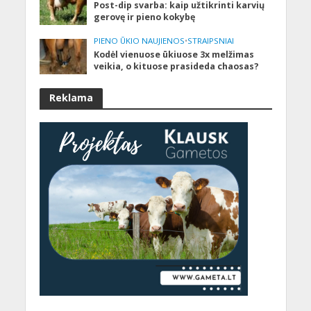
Post-dip svarba: kaip užtikrinti karvių
gerovę ir pieno kokybę
PIENO ŪKIO NAUJIENOS
•
STRAIPSNIAI
Kodėl vienuose ūkiuose 3x melžimas
veikia, o kituose prasideda chaosas?
Reklama