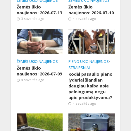
ŽEMĖS ŪKIO NAUJIENOS
ŽEMĖS ŪKIO NAUJIENOS
Žemės ūkio
Žemės ūkio
naujienos: 2026-07-13
naujienos: 2026-07-10
3 savaitės ago
4 savaitės ago
ŽEMĖS ŪKIO NAUJIENOS
PIENO ŪKIO NAUJIENOS
•
Žemės ūkio
STRAIPSNIAI
naujienos: 2026-07-09
Kodėl pasaulio pieno
lyderiai šiandien
4 savaitės ago
daugiau kalba apie
pelningumą negu
apie produktyvumą?
4 savaitės ago