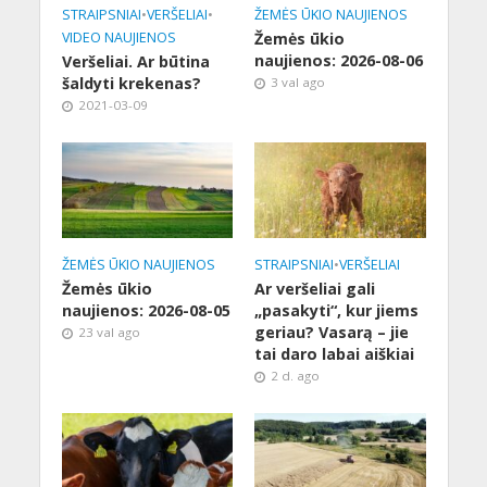
STRAIPSNIAI
•
VERŠELIAI
•
ŽEMĖS ŪKIO NAUJIENOS
VIDEO NAUJIENOS
Žemės ūkio
naujienos: 2026-08-06
Veršeliai. Ar būtina
šaldyti krekenas?
3 val ago
2021-03-09
ŽEMĖS ŪKIO NAUJIENOS
STRAIPSNIAI
•
VERŠELIAI
Žemės ūkio
Ar veršeliai gali
naujienos: 2026-08-05
„pasakyti“, kur jiems
geriau? Vasarą – jie
23 val ago
tai daro labai aiškiai
2 d. ago