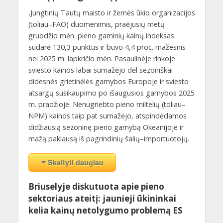
.
Jungtinių Tautų maisto ir žemės ūkio organizacijos
(toliau–FAO) duomenimis, praėjusių metų
gruodžio mėn. pieno gaminių kainų indeksas
sudarė 130,3 punktus ir buvo 4,4 proc. mažesnis
nei 2025 m. lapkričio mėn. Pasaulinėje rinkoje
sviesto kainos labai sumažėjo dėl sezoniškai
didesnės grietinėlės gamybos Europoje ir sviesto
atsargų susikaupimo po išaugusios gamybos 2025
m. pradžioje. Nenugriebto pieno miltelių (toliau–
NPM) kainos taip pat sumažėjo, atspindėdamos
didžiausią sezoninę pieno gamybą Okeanijoje ir
mažą paklausą iš pagrindinių šalių–importuotojų.
Skaityti daugiau
Briuselyje diskutuota apie pieno
sektoriaus ateitį: jaunieji ūkininkai
kelia kainų netolygumo problemą ES