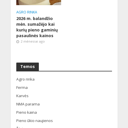
AGRO RINKA
2026 m. balandžio
mėn. sumažėjo kai
kurių pieno gaminių
pasaulinės kainos
2 mėnesiai ago
Temos
Agro rinka
Ferma
Karvės
NMA parama
Pieno kaina
Pieno ūkio naujienos