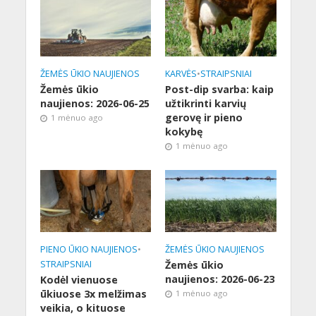
ŽEMĖS ŪKIO NAUJIENOS
KARVĖS
•
STRAIPSNIAI
Žemės ūkio
Post-dip svarba: kaip
naujienos: 2026-06-25
užtikrinti karvių
gerovę ir pieno
1 mėnuo ago
kokybę
1 mėnuo ago
PIENO ŪKIO NAUJIENOS
•
ŽEMĖS ŪKIO NAUJIENOS
STRAIPSNIAI
Žemės ūkio
naujienos: 2026-06-23
Kodėl vienuose
ūkiuose 3x melžimas
1 mėnuo ago
veikia, o kituose