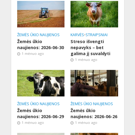
ŽEMĖS ŪKIO NAUJIENOS
KARVĖS
•
STRAIPSNIAI
Žemės ūkio
Streso išvengti
naujienos: 2026-06-30
nepavyks – bet
galima jį suvaldyti
1 mėnuo ago
1 mėnuo ago
ŽEMĖS ŪKIO NAUJIENOS
ŽEMĖS ŪKIO NAUJIENOS
Žemės ūkio
Žemės ūkio
naujienos: 2026-06-29
naujienos: 2026-06-26
1 mėnuo ago
1 mėnuo ago