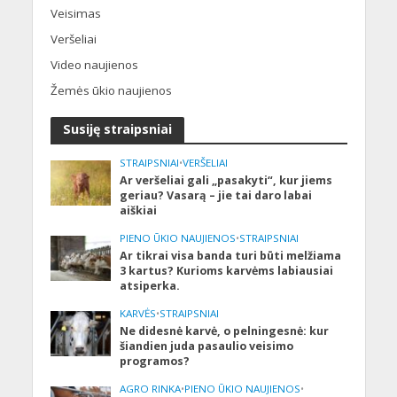
Veisimas
Veršeliai
Video naujienos
Žemės ūkio naujienos
Susiję straipsniai
STRAIPSNIAI
•
VERŠELIAI
Ar veršeliai gali „pasakyti“, kur jiems
geriau? Vasarą – jie tai daro labai
aiškiai
PIENO ŪKIO NAUJIENOS
•
STRAIPSNIAI
Ar tikrai visa banda turi būti melžiama
3 kartus? Kurioms karvėms labiausiai
atsiperka.
KARVĖS
•
STRAIPSNIAI
Ne didesnė karvė, o pelningesnė: kur
šiandien juda pasaulio veisimo
programos?
AGRO RINKA
•
PIENO ŪKIO NAUJIENOS
•