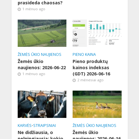
prasideda chaosas?
1 mėnuo ago
ŽEMĖS ŪKIO NAUJIENOS
PIENO KAINA
Žemės ūkio
Pieno produktų
naujienos: 2026-06-22
kainos indeksas
(GDT) 2026-06-16
1 mėnuo ago
2 mėnesiai ago
KARVĖS
•
STRAIPSNIAI
ŽEMĖS ŪKIO NAUJIENOS
Ne didžiausia, o
Žemės ūkio
pelningiausia: kokio
naujienos: 2026-06-16