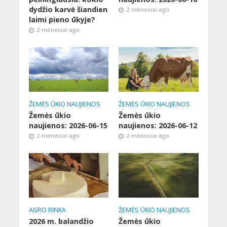
dydžio karvė šiandien
2 mėnesiai ago
laimi pieno ūkyje?
2 mėnesiai ago
ŽEMĖS ŪKIO NAUJIENOS
ŽEMĖS ŪKIO NAUJIENOS
Žemės ūkio
Žemės ūkio
naujienos: 2026-06-15
naujienos: 2026-06-12
2 mėnesiai ago
2 mėnesiai ago
AGRO RINKA
ŽEMĖS ŪKIO NAUJIENOS
2026 m. balandžio
Žemės ūkio