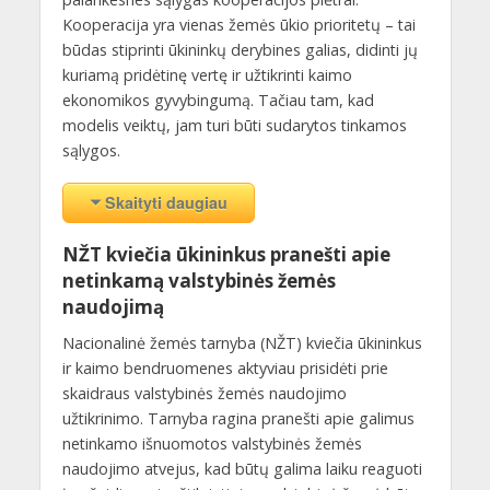
Kooperacija yra vienas žemės ūkio prioritetų – tai
būdas stiprinti ūkininkų derybines galias, didinti jų
kuriamą pridėtinę vertę ir užtikrinti kaimo
ekonomikos gyvybingumą. Tačiau tam, kad
modelis veiktų, jam turi būti sudarytos tinkamos
sąlygos.
Skaityti daugiau
NŽT kviečia ūkininkus pranešti apie
netinkamą valstybinės žemės
naudojimą
Nacionalinė žemės tarnyba (NŽT) kviečia ūkininkus
ir kaimo bendruomenes aktyviau prisidėti prie
skaidraus valstybinės žemės naudojimo
užtikrinimo. Tarnyba ragina pranešti apie galimus
netinkamo išnuomotos valstybinės žemės
naudojimo atvejus, kad būtų galima laiku reaguoti