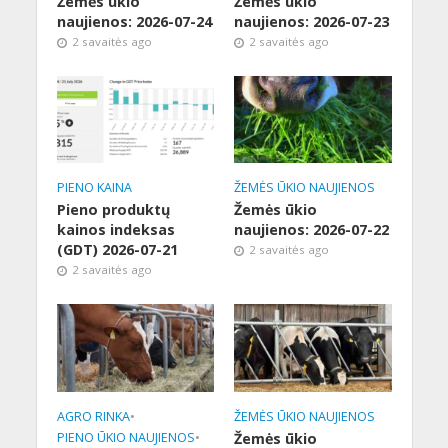
Žemės ūkio
Žemės ūkio
naujienos: 2026-07-24
naujienos: 2026-07-23
2 savaitės ago
2 savaitės ago
PIENO KAINA
ŽEMĖS ŪKIO NAUJIENOS
Pieno produktų
Žemės ūkio
kainos indeksas
naujienos: 2026-07-22
(GDT) 2026-07-21
2 savaitės ago
2 savaitės ago
AGRO RINKA
•
ŽEMĖS ŪKIO NAUJIENOS
PIENO ŪKIO NAUJIENOS
•
Žemės ūkio