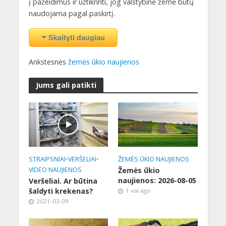
į pažeidimus ir užtikrinti, jog valstybinė žemė būtų
naudojama pagal paskirtį.
Skaityti daugiau
Ankstesnės
žemės ūkio naujienos
Jums gali patikti
STRAIPSNIAI
•
VERŠELIAI
•
ŽEMĖS ŪKIO NAUJIENOS
VIDEO NAUJIENOS
Žemės ūkio
naujienos: 2026-08-05
Veršeliai. Ar būtina
šaldyti krekenas?
1 val ago
2021-03-09