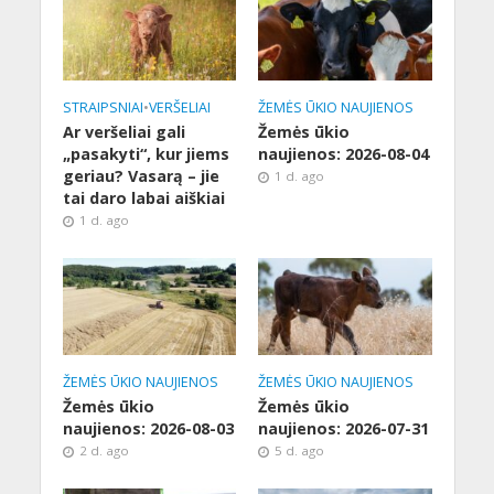
STRAIPSNIAI
•
VERŠELIAI
ŽEMĖS ŪKIO NAUJIENOS
Ar veršeliai gali
Žemės ūkio
„pasakyti“, kur jiems
naujienos: 2026-08-04
geriau? Vasarą – jie
1 d. ago
tai daro labai aiškiai
1 d. ago
ŽEMĖS ŪKIO NAUJIENOS
ŽEMĖS ŪKIO NAUJIENOS
Žemės ūkio
Žemės ūkio
naujienos: 2026-08-03
naujienos: 2026-07-31
2 d. ago
5 d. ago