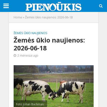
Home
»
Žemės ūkio naujienos: 2026-06-18
ŽEMĖS ŪKIO NAUJIENOS
Žemės ūkio naujienos:
2026-06-18
2 mėnesiai ago
Foto Johan Backman: