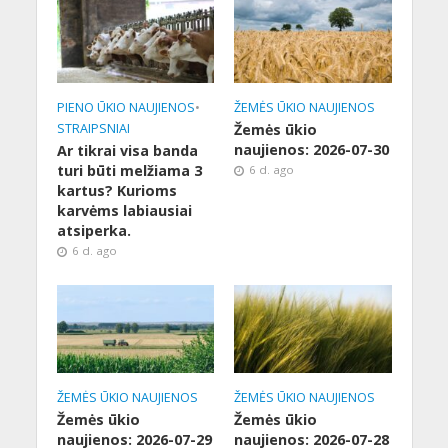
PIENO ŪKIO NAUJIENOS
•
ŽEMĖS ŪKIO NAUJIENOS
STRAIPSNIAI
Žemės ūkio
naujienos: 2026-07-30
Ar tikrai visa banda
turi būti melžiama 3
6 d. ago
kartus? Kurioms
karvėms labiausiai
atsiperka.
6 d. ago
ŽEMĖS ŪKIO NAUJIENOS
ŽEMĖS ŪKIO NAUJIENOS
Žemės ūkio
Žemės ūkio
naujienos: 2026-07-29
naujienos: 2026-07-28