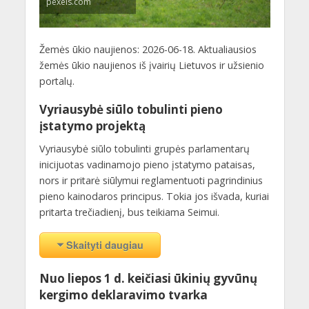
pexels.com
Žemės ūkio naujienos: 2026-06-18. Aktualiausios
žemės ūkio naujienos iš įvairių Lietuvos ir užsienio
portalų.
Vyriausybė siūlo tobulinti pieno
įstatymo projektą
Vyriausybė siūlo tobulinti grupės parlamentarų
inicijuotas vadinamojo pieno įstatymo pataisas,
nors ir pritarė siūlymui reglamentuoti pagrindinius
pieno kainodaros principus. Tokia jos išvada, kuriai
pritarta trečiadienį, bus teikiama Seimui.
Skaityti daugiau
Nuo liepos 1 d. keičiasi ūkinių gyvūnų
kergimo deklaravimo tvarka