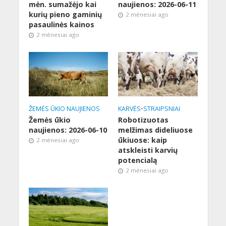
mėn. sumažėjo kai
naujienos: 2026-06-11
kurių pieno gaminių
2 mėnesiai ago
pasaulinės kainos
2 mėnesiai ago
ŽEMĖS ŪKIO NAUJIENOS
KARVĖS
•
STRAIPSNIAI
Žemės ūkio
Robotizuotas
naujienos: 2026-06-10
melžimas dideliuose
ūkiuose: kaip
2 mėnesiai ago
atskleisti karvių
potencialą
2 mėnesiai ago