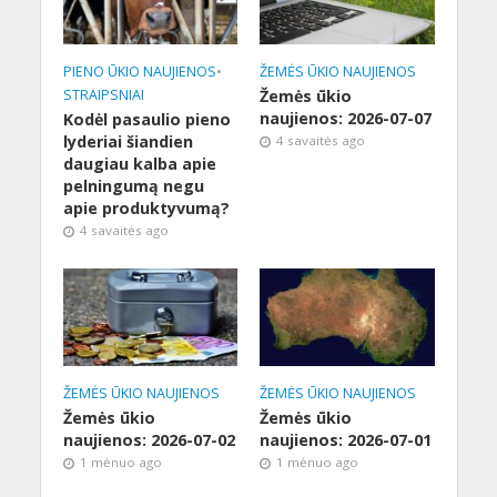
PIENO ŪKIO NAUJIENOS
•
ŽEMĖS ŪKIO NAUJIENOS
STRAIPSNIAI
Žemės ūkio
naujienos: 2026-07-07
Kodėl pasaulio pieno
lyderiai šiandien
4 savaitės ago
daugiau kalba apie
pelningumą negu
apie produktyvumą?
4 savaitės ago
ŽEMĖS ŪKIO NAUJIENOS
ŽEMĖS ŪKIO NAUJIENOS
Žemės ūkio
Žemės ūkio
naujienos: 2026-07-02
naujienos: 2026-07-01
1 mėnuo ago
1 mėnuo ago