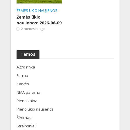
ŽEMĖS ŪKIO NAUJIENOS
Žemės ūkio
naujienos: 2026-06-09
2 mėnesiai ago
Temos
Agro rinka
Ferma
Karvės
NMA parama
Pieno kaina
Pieno ūkio naujienos
Šėrimas
Straipsniai