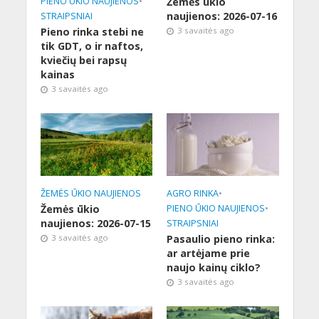
PIENO ŪKIO NAUJIENOS
•
Žemės ūkio
naujienos: 2026-07-16
STRAIPSNIAI
Pieno rinka stebi ne
3 savaitės ago
tik GDT, o ir naftos,
kviečių bei rapsų
kainas
3 savaitės ago
ŽEMĖS ŪKIO NAUJIENOS
AGRO RINKA
•
Žemės ūkio
PIENO ŪKIO NAUJIENOS
•
naujienos: 2026-07-15
STRAIPSNIAI
3 savaitės ago
Pasaulio pieno rinka:
ar artėjame prie
naujo kainų ciklo?
3 savaitės ago