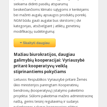
siekiama didinti pasėlių atsparumą
besikeičiančioms klimato sąlygoms ir kenkėjams
bei mažinti augalų apsaugos produktų poreikį.
NGM būdu gauti augalai bus skirstomi į dvi
kategorijas, atsižvelgiant į atliktų genetinių
modifikacijų sudėtingumą:
Skaityti daugiau
Mažiau biurokratijos, daugiau
galimybių kooperacijai: Vyriausybė
pritarė kooperatyvų veiklą
stiprinantiems pokyčiams
Lietuvos Respublikos Vyriausybė pritarė Žemės
ūkio ministerijos parengtam Kooperatinių
bendrovių (kooperatyvų) įstatymo pakeitimo
projektui. Siūlomi pakeitimai mažins administracinę
naštą, gerins teisinį reguliavimą ir sudarys
palankesnes sąlygas kooperacijos plėtrai.