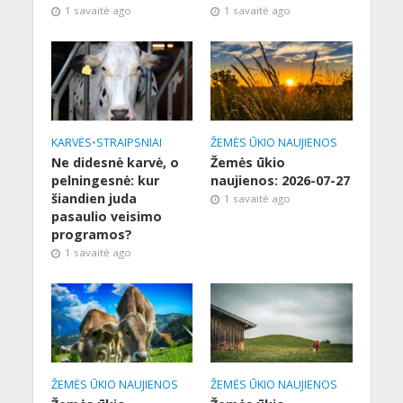
1 savaitė ago
1 savaitė ago
KARVĖS
•
STRAIPSNIAI
ŽEMĖS ŪKIO NAUJIENOS
Ne didesnė karvė, o
Žemės ūkio
pelningesnė: kur
naujienos: 2026-07-27
šiandien juda
1 savaitė ago
pasaulio veisimo
programos?
1 savaitė ago
ŽEMĖS ŪKIO NAUJIENOS
ŽEMĖS ŪKIO NAUJIENOS