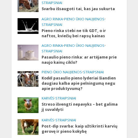
STRAIPSNIAI
Svarbu išsaugoti tai, kas jau sukurta
AGRO RINKA
•
PIENO ŪKIO NAUJIENOS
•
STRAIPSNIAI
Pieno rinka stebi ne tik GDT, o ir
naftos, kviečių bei rapsų kainas
AGRO RINKA
•
PIENO ŪKIO NAUJIENOS
•
STRAIPSNIAI
Pasaulio pieno rinka: ar artėjame prie
naujo kainų ciklo?
PIENO ŪKIO NAUJIENOS
•
STRAIPSNIAI
Kodėl pasaulio pieno lyderiai šiandien
daugiau kalba apie pelningumą negu
apie produktyvumą?
KARVĖS
•
STRAIPSNIAI
Streso išvengti nepavyks – bet galima
jį suvaldyti
KARVĖS
•
STRAIPSNIAI
Post-dip svarba: kaip užtikrinti karvių
gerovę ir pieno kokybę