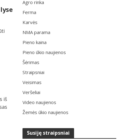
Agro rinka
alyse
Ferma
Karvės
ūti
NMA parama
Pieno kaina
Pieno ūkio naujienos
Šėrimas
Straipsniai
Veisimas
Veršeliai
s iš
Video naujienos
isas
Žemės ūkio naujienos
Susiję straipsniai