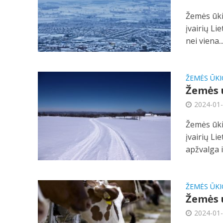
Žemės ūki
įvairių Li
nei viena..
ŽEMĖS ŪKI
Žemės ū
2024-01
Žemės ūki
įvairių L
apžvalga ir
ŽEMĖS ŪKI
Žemės ū
2024-01