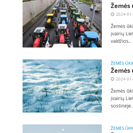
Žemės ū
2024-01
Žemės ūki
įvairių Li
valdžios...
ŽEMĖS ŪKI
Žemės ū
2024-01
Žemės ūki
įvairių Li
sostinėje..
ŽEMĖS ŪKI