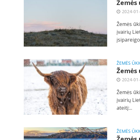
Žemės ū
2024-01
Žemės ūki
įvairių Li
įsipareigo
ŽEMĖS ŪKI
Žemės ū
2024-01
Žemės ūki
įvairių Li
ateitį:...
ŽEMĖS ŪKI
Žemės ū