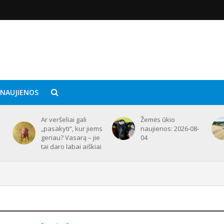
 NAUJIENOS
Ar veršeliai gali
Žemės ūkio
„pasakyti“, kur jiems
naujienos: 2026-08-
geriau? Vasarą – jie
04
tai daro labai aiškiai