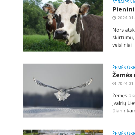
STRAIPSNI
Pienini
2024-01
Nors atski
skirtumų,
veisliniai...
ŽEMĖS ŪKI
Žemės ū
2024-01
Žemės ūki
įvairių Li
ūkininkams
ŽEMĖS ŪKI