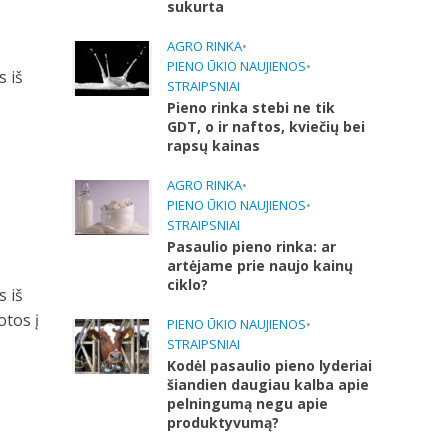
sukurta
AGRO RINKA
•
PIENO ŪKIO NAUJIENOS
•
s iš
STRAIPSNIAI
Pieno rinka stebi ne tik
GDT, o ir naftos, kviečių bei
rapsų kainas
AGRO RINKA
•
PIENO ŪKIO NAUJIENOS
•
STRAIPSNIAI
Pasaulio pieno rinka: ar
artėjame prie naujo kainų
ciklo?
s iš
otos į
PIENO ŪKIO NAUJIENOS
•
STRAIPSNIAI
Kodėl pasaulio pieno lyderiai
šiandien daugiau kalba apie
pelningumą negu apie
produktyvumą?