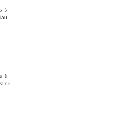
s iš
giau
s iš
slinė