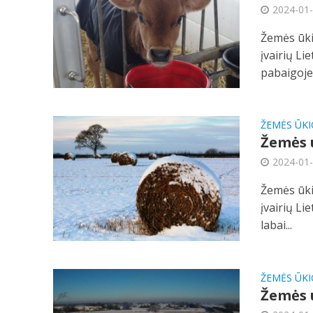
2024-01
Žemės ūki
įvairių Li
pabaigoje.
ŽEMĖS ŪKI
Žemės ū
2024-01
Žemės ūki
įvairių L
labai...
ŽEMĖS ŪKI
Žemės ū