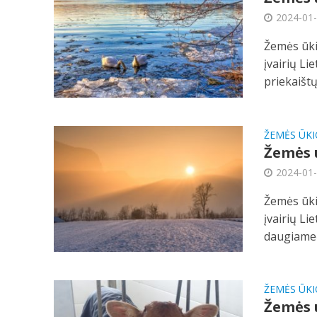
2024-01
Žemės ūki
įvairių Li
priekaištų 
ŽEMĖS ŪKI
Žemės ū
2024-01
Žemės ūki
įvairių Li
daugiameč
ŽEMĖS ŪKI
Žemės ū