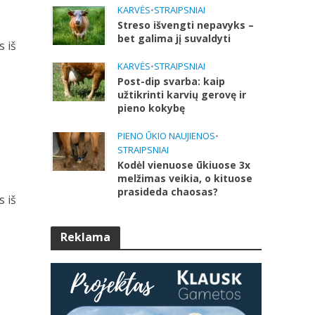
KARVĖS
•
STRAIPSNIAI
Streso išvengti nepavyks –
bet galima jį suvaldyti
s iš
KARVĖS
•
STRAIPSNIAI
Post-dip svarba: kaip
užtikrinti karvių gerovę ir
pieno kokybę
PIENO ŪKIO NAUJIENOS
•
STRAIPSNIAI
Kodėl vienuose ūkiuose 3x
melžimas veikia, o kituose
prasideda chaosas?
s iš
Reklama