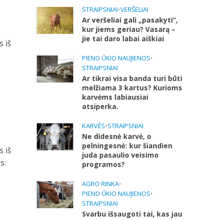
STRAIPSNIAI
•
VERŠELIAI
Ar veršeliai gali „pasakyti“,
kur jiems geriau? Vasarą –
jie tai daro labai aiškiai
s iš
PIENO ŪKIO NAUJIENOS
•
STRAIPSNIAI
Ar tikrai visa banda turi būti
melžiama 3 kartus? Kurioms
karvėms labiausiai
atsiperka.
KARVĖS
•
STRAIPSNIAI
Ne didesnė karvė, o
pelningesnė: kur šiandien
s iš
juda pasaulio veisimo
s:
programos?
AGRO RINKA
•
PIENO ŪKIO NAUJIENOS
•
STRAIPSNIAI
Svarbu išsaugoti tai, kas jau