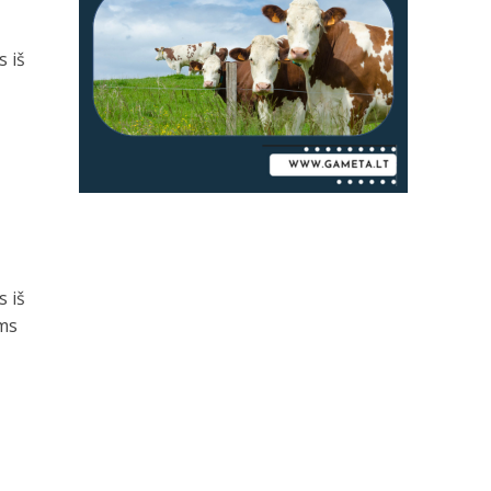
s iš
s iš
ams