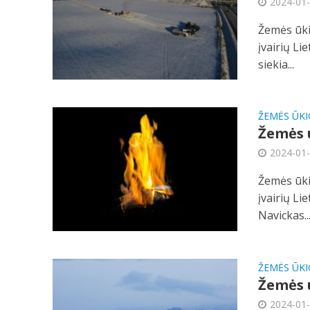
2024-01
Žemės ūki
įvairių Li
siekia...
ŽEMĖS ŪKI
Žemės ū
2024-01
Žemės ūki
įvairių Li
Navickas..
ŽEMĖS ŪKI
Žemės ū
2024-01