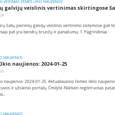
AI
VEISIMAS
ŽEMĖS ŪKIO NAUJIENOS
•
•
ų galvijų veislinis vertinimas skirtingose š
-26
rų šalių pieninių galvijų veislinio vertinimo sistemose gali b
 taip pat yra bendrų bruožų ir panašumų: 1. Pagrindiniai
O NAUJIENOS
kio naujienos: 2024-01-25
-25
o naujienos: 2024-01-25. Aktualiausios žemės ūkio naujieno
etuvos ir užsienio portalų. Čmilytė-Nielsen registruotas pata
...
O NAUJIENOS