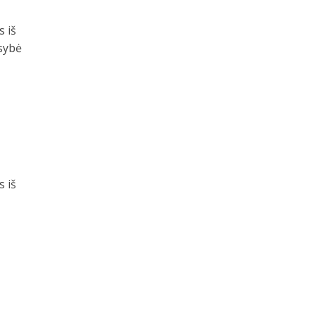
s iš
usybė
s iš